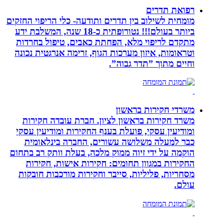
רפואת תדרים
מומחית לשילוב בין תדרים ותודעה- כלי הריפוי החזקים
ביותר בעולם!!! נטורופתית כ-18 שנה, המשלבת ידע
מתקדם לריפוי מלא, הפחתת כאבים, טיפול בחרדות
וטראומות, איזון מערכות הגוף, זרימה אנרגטית נכונה
וחיים מתוך ”תדר גבוה”.
משרדי חקירות בראשון
משרד חקירות בראשון לציון. חברת עובדה חקירות
ומודיעין עסקי, פועלת בענף החקירות ומודיעין עסקי
כבר למעלה משלושה עשורים, החברה בינלאומית
הוקמה על ידי זיוה ממוק מלכה, בעלת וותק רב בתחום
החקירות במגוון תחומים: חקירות אישות, חקירות
מסחריות, פליליות, סייבר וחקירות מורכבות חובקות
עולם.