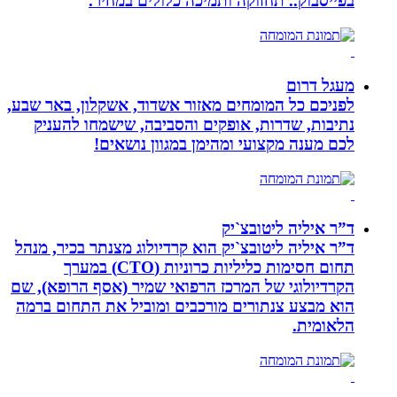
בפייסבוק.. תחזוקה ותמיכה כלולים במחיר.
מעגל דרום
לפניכם כל המומחים מאזור אשדוד, אשקלון, באר שבע,
נתיבות, שדרות, אופקים והסביבה, שישמחו להעניק
לכם מענה מקצועי ומהימן במגוון נושאים!
ד”ר איליה ליטובצ`יק
ד”ר איליה ליטובצ`יק הוא קרדיולוג מצנתר בכיר, מנהל
תחום חסימות כליליות כרוניות (CTO) במערך
הקרדיולוגי של המרכז הרפואי שמיר (אסף הרופא), שם
הוא מבצע צנתורים מורכבים ומוביל את התחום ברמה
הלאומית.