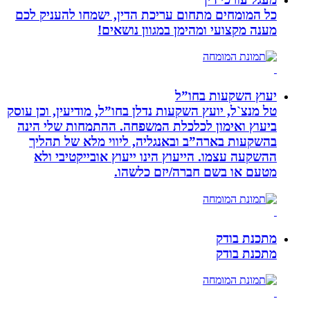
כל המומחים מתחום עריכת הדין, ישמחו להעניק לכם
מענה מקצועי ומהימן במגוון נושאים!
יעוץ השקעות בחו”ל
טל מנצ`ל, יועץ השקעות נדלן בחו”ל, מודיעין, וכן עוסק
ביעוץ ואימון לכלכלת המשפחה. ההתמחות שלי הינה
בהשקעות בארה”ב ובאנגליה, ליווי מלא של תהליך
ההשקעה עצמו. הייעוץ הינו ייעוץ אובייקטיבי ולא
מטעם או בשם חברה/יזם כלשהו.
מתכנת בודק
מתכנת בודק