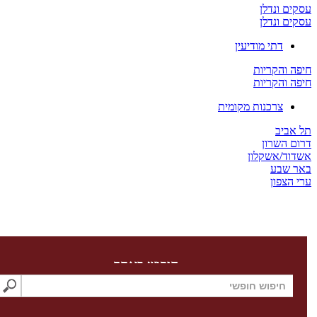
ים ונדלן
ים ונדלן
דתי מודיעין
ה והקריות
ה והקריות
צרכנות מקומית
 אביב
ום השרון
דוד/אשקלון
ר שבע
 הצפון
חיפוש באתר