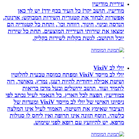
עיריית מודיעין
מודיעין. תושב יקר! כל העיר בכף ידך! יש לך כאן
אפשרות לבחור את קטגורית השירות המבוקש: ארנונה,
הנדסה ובינוי, חינוך, רווחה וכו`, ותחת כל קטגוריה הם
ימצאו את שירותי העירייה המוצעים. תחת כל שירות
יוכל התושב: לגשת בקלות לשירות בקליק.
יולי לב VixiV
יולי לב מייסד VixiV ומפתח כמוסה טבעית לחלוטין
ושיטת אכילה ייחודית להיות רענן, נמרץ, מאושר, רזה
לתמיד ועוד. תושב ירושלים ובעל מרכז בריאות
במודיעין, הפצה לכל הארץ. כל הנאמר לעיל נכתב לפי
ניסיונו האישי של יולי לב מייסד VixiV ומעדות של
הציבור שאימץ את השיטה, האמור לעיל אינו המלצה
כלשהי. תוסף תזונה אינו תרופה ואין ליחס לו סגולות
מרפא, יש להיוועץ עם רופא לפני שימוש.