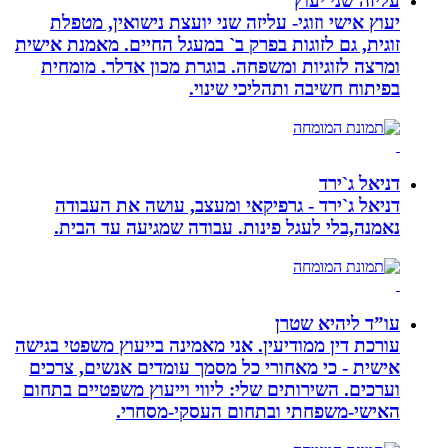
עליזה שני יעוץ
יעוץ אישי וזוגי- עליזה שני יועצת נישואין, מטפלת
זוגית, גם לזוגות בפרק ב` במעגל החיים. מאמנת אישית
ומרצה לזוגיות ומשפחה. בוגרת מכון אדלר. מומחית
בפיתוח חשיבה ותהליכי שינוי.
דניאל ג`ירד
דניאל ג`ירד - גרפיקאי ומעצב, עושה את העבודה
נאמנה,בלי לעגל פינות. עבודה שמגיעה עד הבית.
עו”ד ליהיא שטרן
עורכת דין ממודיעין. אני מאמינה בייעוץ משפטי בגישה
אישית - כי מאחורי כל מסמך עומדים אנשים, צרכים
וערכים. השירותים שלי: ליווי וייעוץ משפטיים בתחום
האישי-משפחתי ובתחום העסקי-מסחרי.