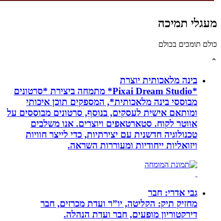
גלי תמיכה
לם תומכים בכולם
בינה מלאכותית יוצרת
*Pixai Dream Studio* מתמחה ביצירת *סרטונים
מבוססי בינה מלאכותית*, המספקים תוכן איכותי
ומותאם אישית לעסקים, בנוסף, סרטונים מבוססים על
אווטר לקוח. סטארטאפים ויוצרים. אנו משלבים
טכנולוגיה חדשנית עם יצירתיות, כדי לייצר חוויות
ויזואליות ייחודיות ומעוררות השראה.
גבי אדרי: חבר
מחזיק תיק: הקליטה, יו”ר ועדת מכרזים, חבר
דירקטוריון מופעים, חבר ועדת הנהלה.