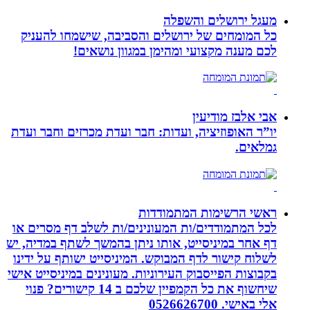
מעגל ירושלים והשפלה
כל המומחים של ירושלים והסביבה, שישמחו להעניק
לכם מענה מקצועי ומהימן במגוון נושאים!
אבי אלבז מודיעין
יו”ר האופוזיציה, ועדות: חבר ועדת מכרזים וחבר ועדת
גמלאים.
ראשי הרשימות המתמודדות
לכל המתמודדים/ות המעונינים/ות לשלב דף מסרים או
דף אחר במיניסייט, אותו ניתן בהמשך לשתף במדיה, יש
לשלוח קישור לדף המבוקש. המיניסייט ישותף על ידינו
בקבוצות הפייסבוק העירוניות. מעונינים במיניסייט אישי
שיחשוף את כל הקמפיין שלכם ב 14 קישורים? פנוי
אלי באישי. 0526626700