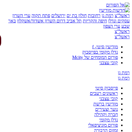
של”צ
רמת גן
רחובות
חולון בת ים
ירושלים
פתח תקוה
ערי השרון
ים ונדלן
חיפה והקריות
תל אביב
דרום השרון
אשדוד/אשקלון
באר
ע
ערי הצפון
של”צ
של”צ
מודיעין סיטי- f
נדלן מקומי בפייסבוק
פורום המומחים של Mcity
קובי עצבני
 גן
 גן
פייסבוק סיטי
ראשונים רעבים
קובי עצבני
מודיעין ברשת
נוער וצעירים
חברה וקהילה
נדלן מקומי
פורום מוניציפאלי
זמזום הדבורה