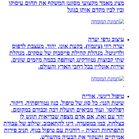
מציג מאמר מקצועי מסוגנן המשקף את תחום עיסוקו
ובין לבין מקדם אותו בגוגל
עיצוב גרפי יערה
יערה רוזי (צינמון), בקעת אונו, יהוד, מעצבת לדפוס
ולדיגיטל, מנהלת קהילת פייסבוק של עסקים, מנהלת
שתי קבוצות נטוורקינג ושותפה בכמה מיזמים שונים.
שירות אונליין בכל רחבי הארץ והעולם.
טיפול ריגשי, אורית
שיטת הנני: כל סוג של טיפול, כגון נטורופתיה, דיקור,
רפלקסו` ועוד מביאים תועלת רבה וכבודם במקומם.
יחד עם זאת, אם אדם מצפה שבריאות תוגש לו
בצלחת, כמו במסעדה, דינו להתאכזב. שילוב של עבודת
התפתחות רגשית – רוחנית עם טיפול בגוף, תניב פירות
אמיתיים ותעקור את הבעיה מהשורש.