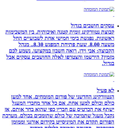
עסקים חושבים בגדול
קבוצת נטוורקינג זומית קטנה ואיכותית. בין המשכימות
ראשונות. נפגשת בימי חמישי אחת לשבועיים החל
משעה 8.00. שעת פתיחת המפגש 8.30.. מנהל
הקבוצה: אבי וידן, רואה חשבון במקצועו. נשמע לכם
מזמין? הירשמו והצטרפו לאלה החושבים עסקים אבל
בגדול.
לא פעיל
הנטוורקינג החדשני של פורום המומחים. אחד למען
כולם וכולם למען אחת. אם כל אחד מחברי המעגל
ישתף את הכרטיס עם חבריו כפי שהוא בחר אותם, אז
נקבל מעגל שתמיכה של כולם שתומכים בכולם. מערכת
הפורום תקדם את המיניסייט בקידום אורגני וממומן