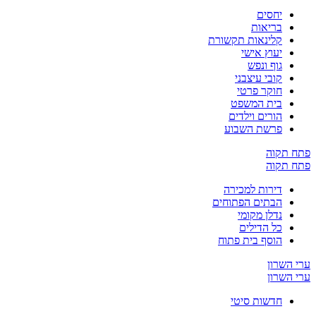
יחסים
בריאות
קלינאות תקשורת
יעוץ אישי
גוף ונפש
קובי עיצבני
חוקר פרטי
בית המשפט
הורים וילדים
פרשת השבוע
ח תקוה
ח תקוה
דירות למכירה
הבתים הפתוחים
נדלן מקומי
כל הדילים
הוסף בית פתוח
 השרון
 השרון
חדשות סיטי