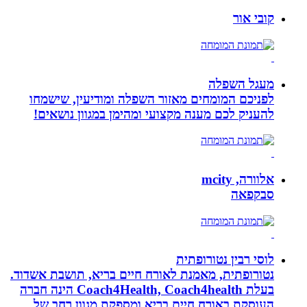
קובי אור
מעגל השפלה
לפניכם המומחים מאזור השפלה ומודיעין, שישמחו
להעניק לכם מענה מקצועי ומהימן במגוון נושאים!
אלוורה, mcity
סבקפאה
לוסי רבין נטורופתית
נטורופתית, מאמנת לאורח חיים בריא, תושבת אשדוד.
בעלת Coach4Health, Coach4health הינה חברה
העוסקת באורח חיים בריא ומספקת מגוון רחב של