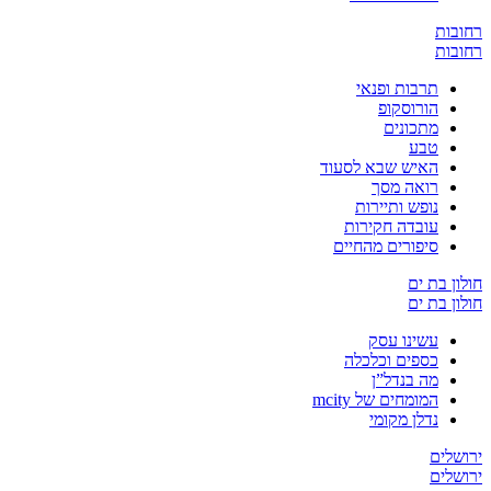
ובות
ובות
תרבות ופנאי
הורוסקופ
מתכונים
טבע
האיש שבא לסעוד
רואה מסך
נופש ותיירות
עובדה חקירות
סיפורים מהחיים
ון בת ים
ון בת ים
עשינו עסק
כספים וכלכלה
מה בנדל”ן
המומחים של mcity
נדלן מקומי
שלים
שלים