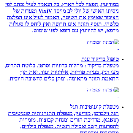
במודיעין, הפצה לכל הארץ. כל הנאמר לעיל נכתב לפי
ניסיונו האישי של יולי לב מייסד VixiV ומעדות של
הציבור שאימץ את השיטה, האמור לעיל אינו המלצה
כלשהי. תוסף תזונה אינו תרופה ואין ליחס לו סגולות
מרפא, יש להיוועץ עם רופא לפני שימוש.
טיפול בדיקור ענת
מטפלת בדיקור : מחלות כרוניות וסרטן. בלוטת התריס,
מעי רגיז, בעיות פוריות, אלרגיות ועוד. זאת תוך
התאמת תזונה מתאימה, ומתן כלים לחשיבה חיובית.
מטפלת קוגניטיבית תגל
תגל זילברמן, מודיעין, מטפלת התנהגותית קוגניטיבית
(CBT). מדריכת הורים ומנחת קבוצות. מומחית
להפרעות קשב ואכילה רגשית. מטפלת בילדים,
מתבגרים ומבוגרים.