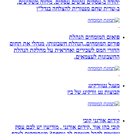
יהודה‏ ב-‏עסקים עושים עסקים‏. ‏מלווה משקיעים,
ב-‏שרית שחם מנטורית להצלחה בנדל”ן‏
פואןם המומחים הנהלת
פורום המומחים.,הנהלת חשבונותן, מנהלי את תחום
החזרי המס לשכירים ואחראית על מחלקת הנהלת
החשבונות לעצמאים.
מעגל נטוורקינג
קבוצות נט וורקינג של ביז
קידום אורגני קובי
קובי כהן אור ,קידום אורגני , מודיעין יש לכם עסק
שישמח לקבל תשומת לב נוספת? משתוקקים לצרף