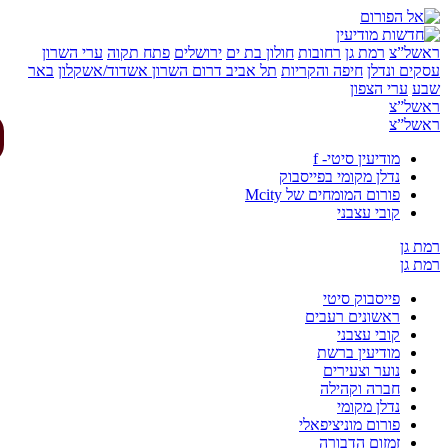
של”צ
רמת גן
רחובות
חולון בת ים
ירושלים
פתח תקוה
ערי השרון
ים ונדלן
חיפה והקריות
תל אביב
דרום השרון
אשדוד/אשקלון
באר
ע
ערי הצפון
של”צ
של”צ
מודיעין סיטי- f
נדלן מקומי בפייסבוק
פורום המומחים של Mcity
קובי עצבני
 גן
 גן
פייסבוק סיטי
ראשונים רעבים
קובי עצבני
מודיעין ברשת
נוער וצעירים
חברה וקהילה
נדלן מקומי
פורום מוניציפאלי
זמזום הדבורה