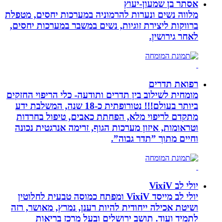
אסתר בן שמעון-יעוץ
מלווה נשים ונערות להרמוניה במערכות יחסים, מטפלת
ברווקות ליצירת זוגיות, נשים במשבר במערכות יחסים,
לאחר גירושין.
רפואת תדרים
מומחית לשילוב בין תדרים ותודעה- כלי הריפוי החזקים
ביותר בעולם!!! נטורופתית כ-18 שנה, המשלבת ידע
מתקדם לריפוי מלא, הפחתת כאבים, טיפול בחרדות
וטראומות, איזון מערכות הגוף, זרימה אנרגטית נכונה
וחיים מתוך ”תדר גבוה”.
יולי לב VixiV
יולי לב מייסד VixiV ומפתח כמוסה טבעית לחלוטין
ושיטת אכילה ייחודית להיות רענן, נמרץ, מאושר, רזה
לתמיד ועוד. תושב ירושלים ובעל מרכז בריאות