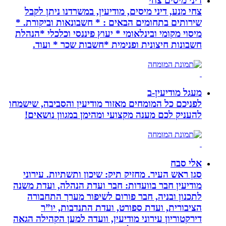
דיני מיסים צחי
צחי מנע, דיני מיסים, מודיעין, במשרדנו ניתן לקבל
שירותים בתחומים הבאים : * חשבונאות וביקורת. *
מיסוי מקומי ובינלאומי * יעוץ פיננסי וכלכלי *הנהלת
חשבונות חיצונית ופנימית *חשבות שכר * ועוד.
מעגל מודיעין-ב
לפניכם כל המומחים מאזור מודיעין והסביבה, שישמחו
להעניק לכם מענה מקצועי ומהימן במגוון נושאים!
אלי סבח
סגן ראש העיר. מחזיק תיק: שיכון ותשתיות. עירוני
מודיעין חבר בוועדות: חבר ועדת הנהלה, ועדת משנה
לתכנון ובניה, חבר פורום לשיפור מערך התחבורה
הציבורית, ועדת ספורט, ועדת התנדבות, יו”ר
דירקטוריון עירוני מודיעין, וועדה למען הקהילה הגאה