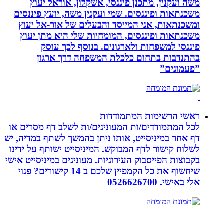
משה ועקנין, מתכנן פיננסי, אשקלון, אוראל יעוץ
משכנתאות ופיננסים. שמי ועקנין משה, יועץ פיננסים
ומשכנתאות, אני המייסד והבעלים של אור-אל יעוץ
משכנתאות ופיננסים, המומחיות שלי היא מתן יעוץ
פיננסי למשפחות ולארגונים. בנוסף לכך עוסק
בהתנדבות בתחום כלכלת המשפחה דרך ארגון
”פעמונים”
ראשי הרשימות המתמודדות
לכל המתמודדים/ות המעונינים/ות לשלב דף מסרים או
דף אחר במיניסייט, אותו ניתן בהמשך לשתף במדיה, יש
לשלוח קישור לדף המבוקש. המיניסייט ישותף על ידינו
בקבוצות הפייסבוק העירוניות. מעונינים במיניסייט אישי
שיחשוף את כל הקמפיין שלכם ב 14 קישורים? פנוי
אלי באישי. 0526626700