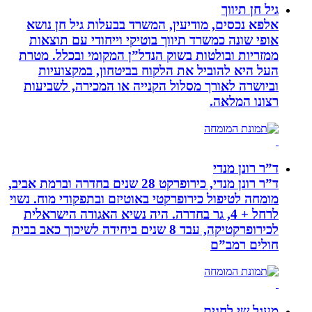
גיל חן תיווך
אלפא נכסים, מודיעין, המשרד בבעלות גיל חן נושא
אופי שונה כמשרד תיווך בוטיקי וייחודי עם תוצאות
ממזריות ובולטות בשוק הנדל”ן המקומי ובכלל. מטרת
העל היא להוביל את הלקוח בביטחון, במקצועיות
וביושרה לאורך מסלול הקנייה או המכירה, לשביעות
רצונו המלאה.
ד”ר רונן מנדי
ד”ר רונן מנדי, כירופרקט 28 שנים בחדרה וברמת אביב,
מומחה לטיפול כירופרקטי באוטיזם ובתפקודי מוח. נשוי
לרחל + 4, גר בחדרה. היה נשיא האגודה הישראלית
לכירופרקטיקה, עבד 8 שנים ביחידה לשיכוך כאב בבית
חולים רמב”ם
מעגל שי לחגים