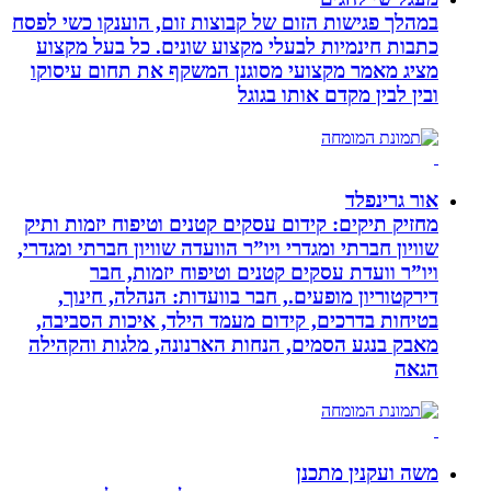
במהלך פגישות הזום של קבוצות זום, הוענקו כשי לפסח
כתבות חינמיות לבעלי מקצוע שונים. כל בעל מקצוע
מציג מאמר מקצועי מסוגנן המשקף את תחום עיסוקו
ובין לבין מקדם אותו בגוגל
אור גרינפלד
מחזיק תיקים: קידום עסקים קטנים וטיפוח יזמות ותיק
שוויון חברתי ומגדרי ויו”ר הוועדה שוויון חברתי ומגדרי,
ויו”ר וועדת עסקים קטנים וטיפוח יזמות, חבר
דירקטוריון מופעים., חבר בוועדות: הנהלה, חינוך,
בטיחות בדרכים, קידום מעמד הילד, איכות הסביבה,
מאבק בנגע הסמים, הנחות הארנונה, מלגות והקהילה
הגאה
משה ועקנין מתכנן