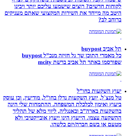
לקוחות חדשים? רוצים שישמעו עליכם יותר ויבינו
היטב מה מייחד את השירות המקצועי שאתם מעניקים
ברוחב לב?
תל אביב buypost
כל מאמרי התוכן שך גל חזיזה מנכ”ל buypost
שפורסמו באתר תל אביב ברשת mcity
יעוץ השקעות בחו”ל
טל מנצ`ל, יועץ השקעות נדלן בחו”ל, מודיעין, וכן עוסק
ביעוץ ואימון לכלכלת המשפחה. ההתמחות שלי הינה
בהשקעות בארה”ב ובאנגליה, ליווי מלא של תהליך
ההשקעה עצמו. הייעוץ הינו ייעוץ אובייקטיבי ולא
מטעם או בשם חברה/יזם כלשהו.