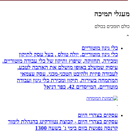
גלי תמיכה
לם תומכים בכולם
כלי גינון מוטוריים
כלי גינון מוטוריים, יולה טולס , בעל עסק לתיקון
ומכירה, תחזוקה, שיפוץ ותיקון של כלי עבודה מוטוריים.
עיסוק שמשלב באופן מושלם את האהבה לטבע,
לעבודה פיזית ולהיבט הטכני-מכני. עסק עצמאי
המתמחה בשירות, תיקון ומכירת כלי גינון ועבודה
מוטוריים. המייסדים 42, כפר דניאל
עסקים בצהרי היום
עסקים בצהרי היום - קבוצת נטוורקינג בהנהלת לימור
קרנסה נפגשת בזום בימי ג` בשעה 1300