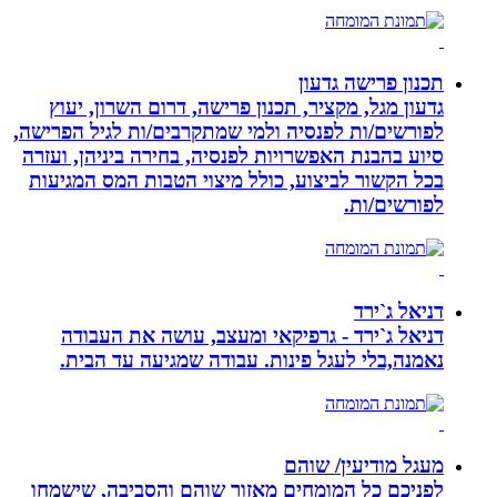
תכנון פרישה גדעון
גדעון מגל, מקציר, תכנון פרישה, דרום השרון, יעוץ
לפורשים/ות לפנסיה ולמי שמתקרבים/ות לגיל הפרישה,
סיוע בהבנת האפשרויות לפנסיה, בחירה ביניהן, ועזרה
בכל הקשור לביצוע, כולל מיצוי הטבות המס המגיעות
לפורשים/ות.
דניאל ג`ירד
דניאל ג`ירד - גרפיקאי ומעצב, עושה את העבודה
נאמנה,בלי לעגל פינות. עבודה שמגיעה עד הבית.
מעגל מודיעין/ שוהם
לפניכם כל המומחים מאזור שוהם והסביבה, שישמחו