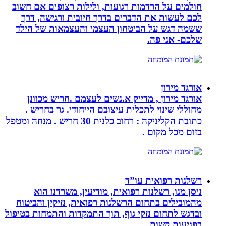
חולמים על הרדמות רגועות, ולילות רצופים אם חשוב
לכם לעשות את הדברים בדרך חיובית ורגישה, דרך
ששמה דגש על הביטחון העצמי והעצמאות של הילד
שלכם- אני פה.
אורגד מירון
אורגד מירון , מדייק א.נשים לעצמם .חריש מכוונן
מחוללי שינוי לתכלית עיצובם הייחודי. גר בחריש .
כתובת הקליניקה : רחוב כלנית 30 חריש . מנחה ומטפל
בזום מכל מקום .
רשלנות רפואית עו”ד
ניסן מנו, רשלנות רפואית, מודיעין, משרדנו הוא
מהמובילים בתחום הרשלנות רפואית, נזיקין והביטוח
ובדגש לתחום נזקי גוף, תוך התמקדות והתמחות בטיפול
בפגיעות קשות.