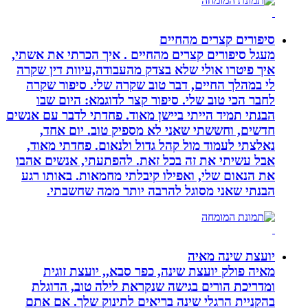
סיפורים קצרים מהחיים
מעגל סיפורים קצרים מהחיים . איך הכרתי את אשתי,
איך פיטרו אולי שלא בצדק מהעבודה,עיוות דין שקרה
לי במהלך החיים, דבר טוב שקרה שלי. סיפור שקרה
לחבר הכי טוב שלי. סיפור קצר לדוגמא: היום שבו
הבנתי תמיד הייתי ביישן מאוד. פחדתי לדבר עם אנשים
חדשים, וחששתי שאני לא מספיק טוב. יום אחד,
נאלצתי לעמוד מול קהל גדול ולנאום. פחדתי מאוד,
אבל עשיתי את זה בכל זאת. להפתעתי, אנשים אהבו
את הנאום שלי, ואפילו קיבלתי מחמאות. באותו רגע
הבנתי שאני מסוגל להרבה יותר ממה שחשבתי.
יועצת שינה מאיה
מאיה פולק יועצת שינה, כפר סבא,, יועצת זוגית
ומדריכת הורים בגישה שנקראת לילה טוב, הדוגלת
בהקניית הרגלי שינה בריאים לתינוק שלך. אם אתם