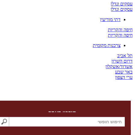
ים ונדלן
ים ונדלן
דתי מודיעין
ה והקריות
ה והקריות
צרכנות מקומית
 אביב
ום השרון
דוד/אשקלון
ר שבע
 הצפון
חיפוש באתר