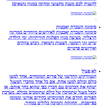
להעניק לכם מענה מקצועי ומהימן במגוון נושאים!
סימונה השכרת יאכטות
סימונה השכרת יאכטות לאירועים מיוחדים ממרינה
הרצליה, מציעה מגוון הפלגות חווייתיות: ימי הולדת,
שייט זוגי רומנטי, הצעות נישואין, גיבוש צוותים
ואירועים פרטיים
לא פעיל
הנטוורקינג החדשני של פורום המומחים. אחד למען
כולם וכולם למען אחת. אם כל אחד מחברי המעגל
ישתף את הכרטיס עם חבריו כפי שהוא בחר אותם, אז
נקבל מעגל שתמיכה של כולם שתומכים בכולם. מערכת
הפורום תקדם את המיניסייט בקידום אורגני וממומן
בפייסבוק.. תחזוקה ותמיכה כלולים במחיר.