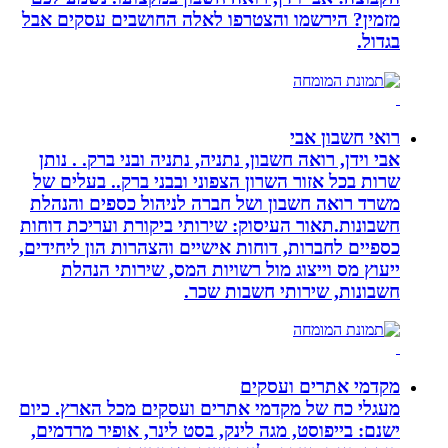
מזמין? הירשמו והצטרפו לאלה החושבים עסקים אבל
בגדול.
רואי חשבון אבי
אבי וידן, רואה חשבון, נתניה, נתניה ובני ברק. . נותן
שרות בכל אזור השרון הצפוני ובבני ברק.. בעלים של
משרד רואה חשבון ושל חברה לניהול כספים והנהלת
חשבונות.תאור העיסוק: שירותי ביקורת ועריכת דוחות
כספיים לחברות, דוחות אישיים והצהרות הון ליחידים,
ייעוץ מס וייצוג מול רשויות המס, שירותי הנהלת
חשבונות, שירותי חשבות שכר.
מקדמי אתרים ועסקים
מעגלי כח של מקדמי אתרים ועסקים מכל הארץ. כיום
ישנם: בייפוסט, מגה לינק, בסט לינר, אופיר מרדמים,