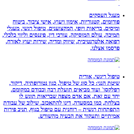
מעגל העסקים
פורומים, קטגוריות, אימון ויעוץ, אישי ציבור, ביטוח
ומיסים, בריאות ויופי, המקצוענים, טיפול רגשי, מעגלי
תמיכה, עולם המוסיקה, עורכי דין, פיננסים וליווי כלכלי,
רפואה אלטרנטיבית, שיווק ומדיה, שירות יעוץ לאזרח,
פרסמו אצלנו,
טיפול ריגשי, אורית
שיטת הנני: כל סוג של טיפול, כגון נטורופתיה, דיקור,
רפלקסו` ועוד מביאים תועלת רבה וכבודם במקומם.
יחד עם זאת, אם אדם מצפה שבריאות תוגש לו
בצלחת, כמו במסעדה, דינו להתאכזב. שילוב של עבודת
התפתחות רגשית – רוחנית עם טיפול בגוף, תניב פירות
אמיתיים ותעקור את הבעיה מהשורש.