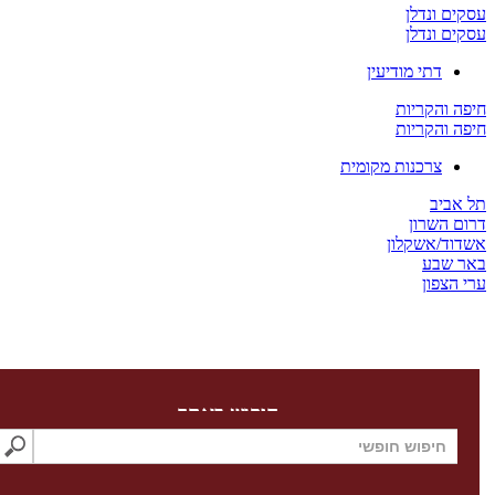
ים ונדלן
ים ונדלן
דתי מודיעין
ה והקריות
ה והקריות
צרכנות מקומית
 אביב
ום השרון
דוד/אשקלון
ר שבע
 הצפון
חיפוש באתר