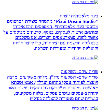
בינה מלאכותית יוצרת
*Pixai Dream Studio* מתמחה ביצירת *סרטונים
מבוססי בינה מלאכותית*, המספקים תוכן איכותי
ומותאם אישית לעסקים, בנוסף, סרטונים מבוססים על
אווטר לקוח. סטארטאפים ויוצרים. אנו משלבים
טכנולוגיה חדשנית עם יצירתיות, כדי לייצר חוויות
ויזואליות ייחודיות ומעוררות השראה.
שרית שחם- השקעות
שרית שחם- השקעות נדל”ן. מלווה משקיעים, מרצה
ויועצת לפיתוח עסקי בתחום הנדל”ן. אמא וסבתא
מאושרת. ‏מייסדת ויו”ר בקבוצת עסקים עושים באור
יהודה‏ ב-‏עסקים עושים עסקים‏. ‏מלווה משקיעים,
ב-‏שרית שחם מנטורית להצלחה בנדל”ן‏