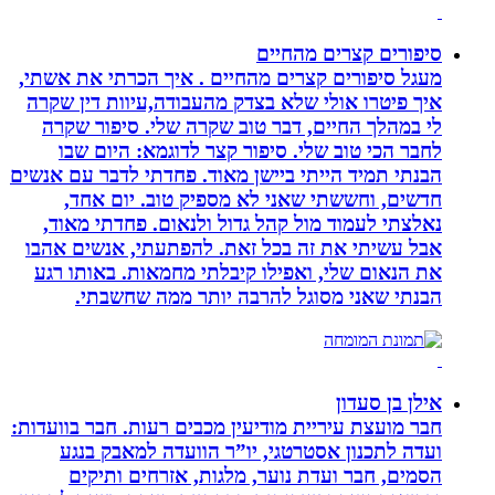
סיפורים קצרים מהחיים
מעגל סיפורים קצרים מהחיים . איך הכרתי את אשתי,
איך פיטרו אולי שלא בצדק מהעבודה,עיוות דין שקרה
לי במהלך החיים, דבר טוב שקרה שלי. סיפור שקרה
לחבר הכי טוב שלי. סיפור קצר לדוגמא: היום שבו
הבנתי תמיד הייתי ביישן מאוד. פחדתי לדבר עם אנשים
חדשים, וחששתי שאני לא מספיק טוב. יום אחד,
נאלצתי לעמוד מול קהל גדול ולנאום. פחדתי מאוד,
אבל עשיתי את זה בכל זאת. להפתעתי, אנשים אהבו
את הנאום שלי, ואפילו קיבלתי מחמאות. באותו רגע
הבנתי שאני מסוגל להרבה יותר ממה שחשבתי.
אילן בן סעדון
חבר מועצת עיריית מודיעין מכבים רעות. חבר בוועדות:
ועדה לתכנון אסטרטגי, יו”ר הוועדה למאבק בנגע
הסמים, חבר ועדת נוער, מלגות, אזרחים ותיקים