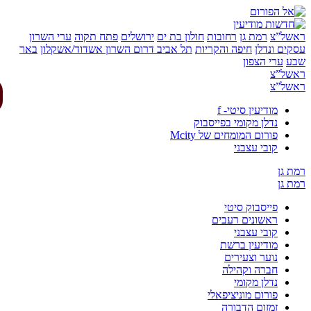
של”צ
רמת גן
רחובות
חולון בת ים
ירושלים
פתח תקוה
ערי השרון
ים ונדלן
חיפה והקריות
תל אביב
דרום השרון
אשדוד/אשקלון
באר
ע
ערי הצפון
של”צ
של”צ
מודיעין סיטי- f
נדלן מקומי בפייסבוק
פורום המומחים של Mcity
קובי עצבני
 גן
 גן
פייסבוק סיטי
ראשונים רעבים
קובי עצבני
מודיעין ברשת
נוער וצעירים
חברה וקהילה
נדלן מקומי
פורום מוניציפאלי
זמזום הדבורה