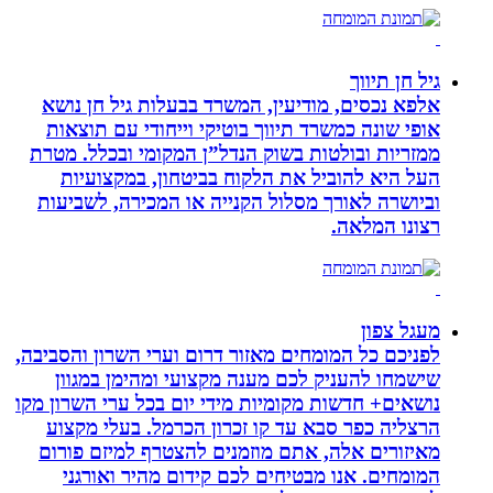
גיל חן תיווך
אלפא נכסים, מודיעין, המשרד בבעלות גיל חן נושא
אופי שונה כמשרד תיווך בוטיקי וייחודי עם תוצאות
ממזריות ובולטות בשוק הנדל”ן המקומי ובכלל. מטרת
העל היא להוביל את הלקוח בביטחון, במקצועיות
וביושרה לאורך מסלול הקנייה או המכירה, לשביעות
רצונו המלאה.
מעגל צפון
לפניכם כל המומחים מאזור דרום וערי השרון והסביבה,
שישמחו להעניק לכם מענה מקצועי ומהימן במגוון
נושאים+ חדשות מקומיות מידי יום בכל ערי השרון מקו
הרצליה כפר סבא עד קו זכרון הכרמל. בעלי מקצוע
מאיזורים אלה, אתם מוזמנים להצטרף למיזם פורום
המומחים. אנו מבטיחים לכם קידום מהיר ואורגני