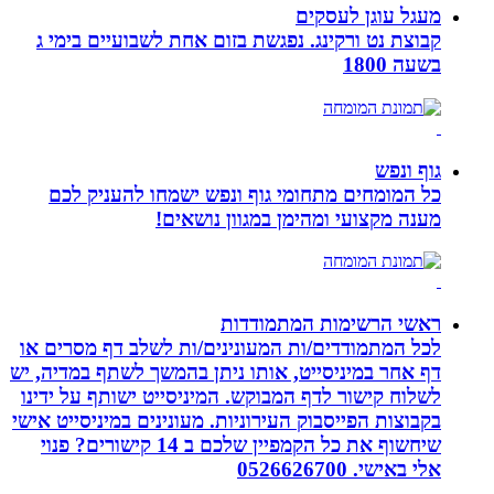
מעגל עוגן לעסקים
קבוצת נט ורקינג. נפגשת בזום אחת לשבועיים בימי ג
בשעה 1800
גוף ונפש
כל המומחים מתחומי גוף ונפש ישמחו להעניק לכם
מענה מקצועי ומהימן במגוון נושאים!
ראשי הרשימות המתמודדות
לכל המתמודדים/ות המעונינים/ות לשלב דף מסרים או
דף אחר במיניסייט, אותו ניתן בהמשך לשתף במדיה, יש
לשלוח קישור לדף המבוקש. המיניסייט ישותף על ידינו
בקבוצות הפייסבוק העירוניות. מעונינים במיניסייט אישי
שיחשוף את כל הקמפיין שלכם ב 14 קישורים? פנוי
אלי באישי. 0526626700