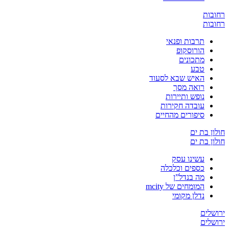
ובות
ובות
תרבות ופנאי
הורוסקופ
מתכונים
טבע
האיש שבא לסעוד
רואה מסך
נופש ותיירות
עובדה חקירות
סיפורים מהחיים
ון בת ים
ון בת ים
עשינו עסק
כספים וכלכלה
מה בנדל”ן
המומחים של mcity
נדלן מקומי
שלים
שלים