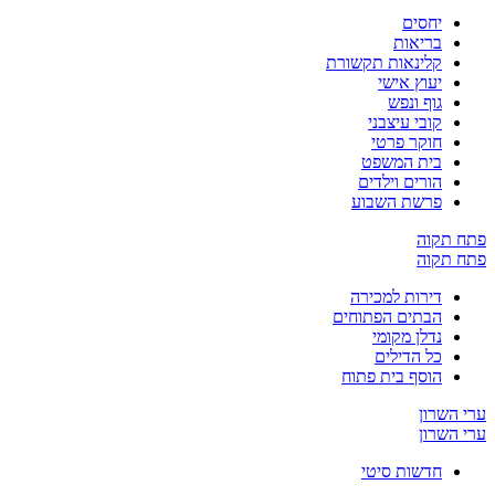
יחסים
בריאות
קלינאות תקשורת
יעוץ אישי
גוף ונפש
קובי עיצבני
חוקר פרטי
בית המשפט
הורים וילדים
פרשת השבוע
ח תקוה
ח תקוה
דירות למכירה
הבתים הפתוחים
נדלן מקומי
כל הדילים
הוסף בית פתוח
 השרון
 השרון
חדשות סיטי