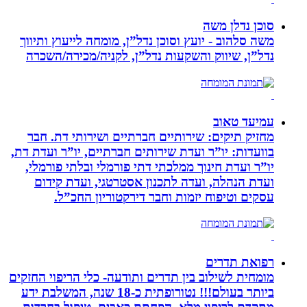
סוכן נדלן משה
משה סלהוב - יועץ וסוכן נדל”ן, מומחה לייעוץ ותיווך
נדל”ן, שיווק והשקעות נדל”ן, לקניה/מכירה/השכרה
עמיעד טאוב
מחזיק תיקים: שירותיים חברתיים ושירותי דת. חבר
בוועדות: יו”ר ועדת שירותים חברתיים, יו”ר ועדת דת,
יו”ר ועדת חינוך ממלכתי דתי פורמלי ובלתי פורמלי,
ועדת הנהלה, ועדה לתכנון אסטרטגי, ועדת קידום
עסקים וטיפוח יזמות וחבר דירקטוריון החכ”ל.
רפואת תדרים
מומחית לשילוב בין תדרים ותודעה- כלי הריפוי החזקים
ביותר בעולם!!! נטורופתית כ-18 שנה, המשלבת ידע