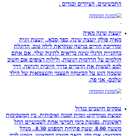
התכשיטים, הציורים ובגדים .
יועצת שינה מאיה
מאיה פולק יועצת שינה, כפר סבא,, יועצת זוגית
ומדריכת הורים בגישה שנקראת לילה טוב, הדוגלת
בהקניית הרגלי שינה בריאים לתינוק שלך. אם אתם
חולמים על הרדמות רגועות, ולילות רצופים אם חשוב
לכם לעשות את הדברים בדרך חיובית ורגישה, דרך
ששמה דגש על הביטחון העצמי והעצמאות של הילד
שלכם- אני פה.
עסקים חושבים בגדול
קבוצת נטוורקינג זומית קטנה ואיכותית. בין המשכימות
ראשונות. נפגשת בימי חמישי אחת לשבועיים החל
משעה 8.00. שעת פתיחת המפגש 8.30.. מנהל
הקבוצה: אבי וידן, רואה חשבון במקצועו. נשמע לכם