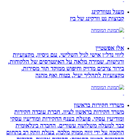
מעגל נטוורקינג
קבוצות נט וורקינג של ביז
אלן אפשטיין
ליווי נדל״ן אישי לגיל השלישי, עם ניסיון, מקצועיות
ורגישות. שמירה מלאה על האינטרסים של הלקוחות,
בירור צרכים מדויק וחיפוש ממוקד תוך מסירות,
מקצועיות לתהליך יעיל, בטוח ואף מהנה
משרדי חקירות בראשון
משרד חקירות בראשון לציון. חברת עובדה חקירות
ומודיעין עסקי, פועלת בענף החקירות ומודיעין עסקי
כבר למעלה משלושה עשורים, החברה בינלאומית
הוקמה על ידי זיוה ממוק מלכה, בעלת וותק רב בתחום