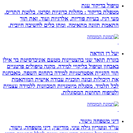
טיפול בדיקור ענת
מטפלת בדיקור : מחלות כרוניות וסרטן. בלוטת התריס,
מעי רגיז, בעיות פוריות, אלרגיות ועוד. זאת תוך
התאמת תזונה מתאימה, ומתן כלים לחשיבה חיובית.
יעל רן הוראה
בוגרת תואר שני בהצטיינות מטעם אוניברסיטת בר אילן
באבחון וטיפול בליקויי למידה. מקנה טיפולים פרטניים
תוך הקניית אסטרטגיות למידה בתחום השפה. מאבחנת
את היכולות ובונה תוכנית עבודה אישית המותאמת
לכל תלמיד. מסגלת מיומנויות המכוונות ללמידה עצמית
ולטיפוח תחושת המסוגלות.
דיני משפחה גישור,
עו”ד ונוטריון גילה עיני, מודיעין, דיני משפחה, גישור,