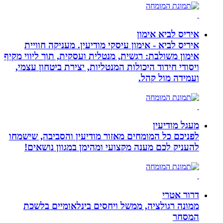
איריס לביא אימון
איריס לביא - אימון עיסקי מודיעין. מעניקה חוויית
אימון משולבת: רגשית, מנטלית ועסקית, תוך ליווי מקיף
ויסודי חידוד היכולות המנטליות, יצירת ביטחון עצמי,
ועמידה מול קהל.
מעגל מודיעין
לפניכם כל המומחים מאזור מודיעין והסביבה, שישמחו
להעניק לכם מענה מקצועי ומהימן במגוון נושאים!
דרור אטרי
ממונה רגולציה, ממשל ויחסים בינלאומיים בלשכת
המסחר