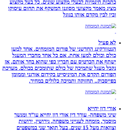
כתבות חינמיות לבעלי מקצוע שונים. כל בעל מקצוע
מציג מאמר מקצועי מסוגנן המשקף את תחום עיסוקו
ובין לבין מקדם אותו בגוגל
לא פעיל
הנטוורקינג החדשני של פורום המומחים. אחד למען
כולם וכולם למען אחת. אם כל אחד מחברי המעגל
ישתף את הכרטיס עם חבריו כפי שהוא בחר אותם, אז
נקבל מעגל שתמיכה של כולם שתומכים בכולם. מערכת
הפורום תקדם את המיניסייט בקידום אורגני וממומן
בפייסבוק.. תחזוקה ותמיכה כלולים במחיר.
אורי דון יחייא
שיני משפחה- עורך דין אורי דון יחייא עו”ד ומגשר
מוסמך, מומחה לענייני משפחה, גירושין, ירושות
וצוואות מעל 15 שנים. בעל תואר שני במשפטים