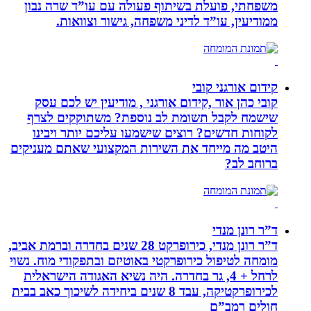
משפחתי, פועלת בשיתוף פעולה עם עו”ד שרה נבון
ממודיעין, עו”ד לדיני משפחה, גישור וצוואות.
קידום אורגני קובי
קובי כהן אור ,קידום אורגני , מודיעין יש לכם עסק
שישמח לקבל תשומת לב נוספת? משתוקקים לצרף
לקוחות חדשים? רוצים שישמעו עליכם יותר ויבינו
היטב מה מייחד את השירות המקצועי שאתם מעניקים
ברוחב לב?
ד”ר רונן מנדי
ד”ר רונן מנדי, כירופרקט 28 שנים בחדרה וברמת אביב,
מומחה לטיפול כירופרקטי באוטיזם ובתפקודי מוח. נשוי
לרחל + 4, גר בחדרה. היה נשיא האגודה הישראלית
לכירופרקטיקה, עבד 8 שנים ביחידה לשיכוך כאב בבית
חולים רמב”ם