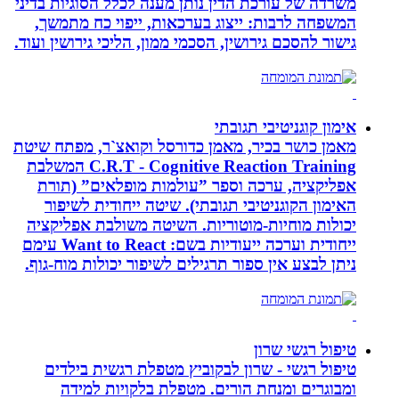
משרדה של עורכת הדין נותן מענה לכלל הסוגיות בדיני
המשפחה לרבות: ייצוג בערכאות, ייפוי כח מתמשך,
גישור להסכם גירושין, הסכמי ממון, הליכי גירושין ועוד.
אימון קוגניטיבי תגובתי
מאמן כושר בכיר, מאמן כדורסל וקואצ`ר, מפתח שיטת
C.R.T - Cognitive Reaction Training המשלבת
אפליקציה, ערכה וספר ”עולמות מופלאים” (תורת
האימון הקוגניטיבי תגובתי). שיטה ייחודית לשיפור
יכולות מוחיות-מוטוריות. השיטה משולבת אפליקציה
ייחודית וערכה ייעודיות בשם: Want to React עימם
ניתן לבצע אין ספור תרגילים לשיפור יכולות מוח-גוף.
טיפול רגשי שרון
טיפול רגשי - שרון לבקוביץ מטפלת רגשית בילדים
ומבוגרים ומנחת הורים. מטפלת בלקויות למידה