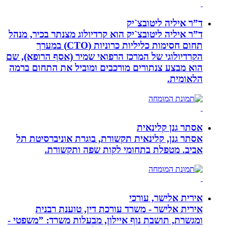
ד”ר איליה ליטובצ`יק
ד”ר איליה ליטובצ`יק הוא קרדיולוג מצנתר בכיר, מנהל
תחום חסימות כליליות כרוניות (CTO) במערך
הקרדיולוגי של המרכז הרפואי שמיר (אסף הרופא), שם
הוא מבצע צנתורים מורכבים ומוביל את התחום ברמה
הלאומית.
אסתר גנן קלינאית
אסתר גנן, קלינאית תקשורת, בוגרת אוניברסיטת תל
אביב. מטפלת בתחומי לקות שפה ותקשורת.
אירית אלישר, עורכי
אירית אלישר - משרד עורכת דין, טוענת רבנית
ומגשרת, תושבת נוף איילון, מבעלות משרד: ”משפטי -