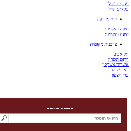
ים ונדלן
ים ונדלן
דתי מודיעין
ה והקריות
ה והקריות
צרכנות מקומית
 אביב
ום השרון
דוד/אשקלון
ר שבע
 הצפון
חיפוש באתר