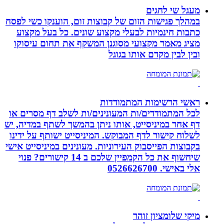
מעגל שי לחגים
במהלך פגישות הזום של קבוצות זום, הוענקו כשי לפסח
כתבות חינמיות לבעלי מקצוע שונים. כל בעל מקצוע
מציג מאמר מקצועי מסוגנן המשקף את תחום עיסוקו
ובין לבין מקדם אותו בגוגל
ראשי הרשימות המתמודדות
לכל המתמודדים/ות המעונינים/ות לשלב דף מסרים או
דף אחר במיניסייט, אותו ניתן בהמשך לשתף במדיה, יש
לשלוח קישור לדף המבוקש. המיניסייט ישותף על ידינו
בקבוצות הפייסבוק העירוניות. מעונינים במיניסייט אישי
שיחשוף את כל הקמפיין שלכם ב 14 קישורים? פנוי
אלי באישי. 0526626700
מיקי שלומציון זוהר