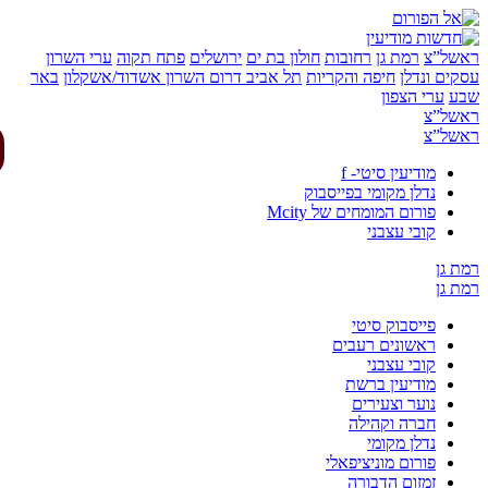
של”צ
רמת גן
רחובות
חולון בת ים
ירושלים
פתח תקוה
ערי השרון
ים ונדלן
חיפה והקריות
תל אביב
דרום השרון
אשדוד/אשקלון
באר
ע
ערי הצפון
של”צ
של”צ
מודיעין סיטי- f
נדלן מקומי בפייסבוק
פורום המומחים של Mcity
קובי עצבני
 גן
 גן
פייסבוק סיטי
ראשונים רעבים
קובי עצבני
מודיעין ברשת
נוער וצעירים
חברה וקהילה
נדלן מקומי
פורום מוניציפאלי
זמזום הדבורה