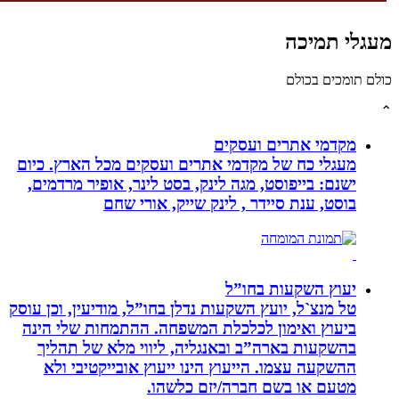
גלי תמיכה
לם תומכים בכולם
מקדמי אתרים ועסקים
מעגלי כח של מקדמי אתרים ועסקים מכל הארץ. כיום
ישנם: בייפוסט, מגה לינק, בסט לינר, אופיר מרדמים,
בוסט, ענת סיידר , לינק שייק, אורי שחם
יעוץ השקעות בחו”ל
טל מנצ`ל, יועץ השקעות נדלן בחו”ל, מודיעין, וכן עוסק
ביעוץ ואימון לכלכלת המשפחה. ההתמחות שלי הינה
בהשקעות בארה”ב ובאנגליה, ליווי מלא של תהליך
ההשקעה עצמו. הייעוץ הינו ייעוץ אובייקטיבי ולא
מטעם או בשם חברה/יזם כלשהו.