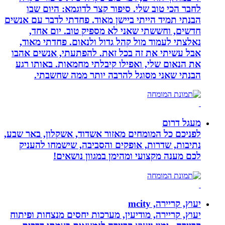
לחבר הכי טוב שלי. סיפור קצר לדוגמא: היום שבו
הבנתי תמיד הייתי ביישן מאוד. פחדתי לדבר עם אנשים
חדשים, וחששתי שאני לא מספיק טוב. יום אחד,
נאלצתי לעמוד מול קהל גדול ולנאום. פחדתי מאוד,
אבל עשיתי את זה בכל זאת. להפתעתי, אנשים אהבו
את הנאום שלי, ואפילו קיבלתי מחמאות. באותו רגע
הבנתי שאני מסוגל להרבה יותר ממה שחשבתי.
מעגל דרום
לפניכם כל המומחים מאזור אשדוד, אשקלון, באר שבע,
נתיבות, שדרות, אופקים והסביבה, שישמחו להעניק
לכם מענה מקצועי ומהימן במגוון נושאים!
יעוץ, קריירה, mcity
יעוץ, קריירה, מודיעין, מערכות יחסים מנצחות ופיתוח