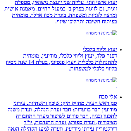
יעוץ אישי וזוגי- עליזה שני יועצת נישואין, מטפלת
זוגית, גם לזוגות בפרק ב` במעגל החיים. מאמנת אישית
ומרצה לזוגיות ומשפחה. בוגרת מכון אדלר. מומחית
בפיתוח חשיבה ותהליכי שינוי.
יעוץ וליווי כלכלי
דפנה פלד, יעוץ וליווי כלכלי, מודיעין, מומחית
להתנהלות כלכלית ויעוץ פנסיוני, בעלת 14 שנה ניסיון
בליווי כלכלי למשפחות.
אלי סבח
סגן ראש העיר. מחזיק תיק: שיכון ותשתיות. עירוני
מודיעין חבר בוועדות: חבר ועדת הנהלה, ועדת משנה
לתכנון ובניה, חבר פורום לשיפור מערך התחבורה
הציבורית, ועדת ספורט, ועדת התנדבות, יו”ר
דירקטוריון עירוני מודיעין, וועדה למען הקהילה הגאה