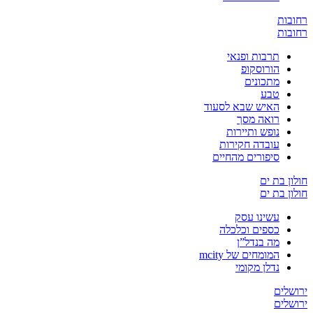
ובות
ובות
תרבות ופנאי
הורוסקופ
מתכונים
טבע
האיש שבא לסעוד
רואה מסך
נופש ותיירות
עובדה חקירות
סיפורים מהחיים
ון בת ים
ון בת ים
עשינו עסק
כספים וכלכלה
מה בנדל”ן
המומחים של mcity
נדלן מקומי
שלים
שלים