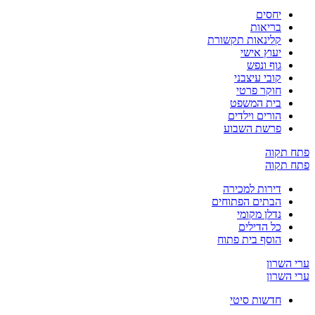
יחסים
בריאות
קלינאות תקשורת
יעוץ אישי
גוף ונפש
קובי עיצבני
חוקר פרטי
בית המשפט
הורים וילדים
פרשת השבוע
ח תקוה
ח תקוה
דירות למכירה
הבתים הפתוחים
נדלן מקומי
כל הדילים
הוסף בית פתוח
 השרון
 השרון
חדשות סיטי