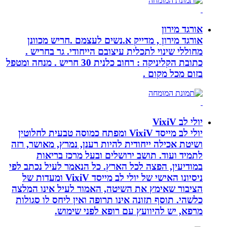
אורגד מירון
אורגד מירון , מדייק א.נשים לעצמם .חריש מכוונן
מחוללי שינוי לתכלית עיצובם הייחודי. גר בחריש .
כתובת הקליניקה : רחוב כלנית 30 חריש . מנחה ומטפל
בזום מכל מקום .
יולי לב VixiV
יולי לב מייסד VixiV ומפתח כמוסה טבעית לחלוטין
ושיטת אכילה ייחודית להיות רענן, נמרץ, מאושר, רזה
לתמיד ועוד. תושב ירושלים ובעל מרכז בריאות
במודיעין, הפצה לכל הארץ. כל הנאמר לעיל נכתב לפי
ניסיונו האישי של יולי לב מייסד VixiV ומעדות של
הציבור שאימץ את השיטה, האמור לעיל אינו המלצה
כלשהי. תוסף תזונה אינו תרופה ואין ליחס לו סגולות
מרפא, יש להיוועץ עם רופא לפני שימוש.