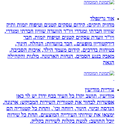
אור גרינפלד
מחזיק תיקים: קידום עסקים קטנים וטיפוח יזמות ותיק
שוויון חברתי ומגדרי ויו”ר הוועדה שוויון חברתי ומגדרי,
ויו”ר וועדת עסקים קטנים וטיפוח יזמות, חבר
דירקטוריון מופעים., חבר בוועדות: הנהלה, חינוך,
בטיחות בדרכים, קידום מעמד הילד, איכות הסביבה,
מאבק בנגע הסמים, הנחות הארנונה, מלגות והקהילה
הגאה
עיריית מודיעין
מודיעין. תושב יקר! כל העיר בכף ידך! יש לך כאן
אפשרות לבחור את קטגורית השירות המבוקש: ארנונה,
הנדסה ובינוי, חינוך, רווחה וכו`, ותחת כל קטגוריה הם
ימצאו את שירותי העירייה המוצעים. תחת כל שירות
יוכל התושב: לגשת בקלות לשירות בקליק.