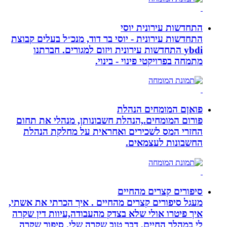
התחדשות עירונית יוסי
התחדשות עירונית - יוסי בר דוד, מנכ״ל בעלים קבוצת
ybdi התחדשות עירונית ויזום למגורים. חברתנו
מתמחה בפרויקטי פינוי - בינוי.
פואןם המומחים הנהלת
פורום המומחים.,הנהלת חשבונותן, מנהלי את תחום
החזרי המס לשכירים ואחראית על מחלקת הנהלת
החשבונות לעצמאים.
סיפורים קצרים מהחיים
מעגל סיפורים קצרים מהחיים . איך הכרתי את אשתי,
איך פיטרו אולי שלא בצדק מהעבודה,עיוות דין שקרה
לי במהלך החיים, דבר טוב שקרה שלי. סיפור שקרה