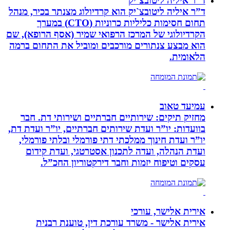
ד”ר איליה ליטובצ`יק
ד”ר איליה ליטובצ`יק הוא קרדיולוג מצנתר בכיר, מנהל
תחום חסימות כליליות כרוניות (CTO) במערך
הקרדיולוגי של המרכז הרפואי שמיר (אסף הרופא), שם
הוא מבצע צנתורים מורכבים ומוביל את התחום ברמה
הלאומית.
עמיעד טאוב
מחזיק תיקים: שירותיים חברתיים ושירותי דת. חבר
בוועדות: יו”ר ועדת שירותים חברתיים, יו”ר ועדת דת,
יו”ר ועדת חינוך ממלכתי דתי פורמלי ובלתי פורמלי,
ועדת הנהלה, ועדה לתכנון אסטרטגי, ועדת קידום
עסקים וטיפוח יזמות וחבר דירקטוריון החכ”ל.
אירית אלישר, עורכי
אירית אלישר - משרד עורכת דין, טוענת רבנית