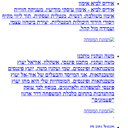
איריס לביא אימון
איריס לביא - אימון עיסקי מודיעין. מעניקה חוויית
אימון משולבת: רגשית, מנטלית ועסקית, תוך ליווי מקיף
ויסודי חידוד היכולות המנטליות, יצירת ביטחון עצמי,
ועמידה מול קהל.
משה ועקנין מתכנן
משה ועקנין, מתכנן פיננסי, אשקלון, אוראל יעוץ
משכנתאות ופיננסים. שמי ועקנין משה, יועץ פיננסים
ומשכנתאות, אני המייסד והבעלים של אור-אל יעוץ
משכנתאות ופיננסים, המומחיות שלי היא מתן יעוץ
פיננסי למשפחות ולארגונים. בנוסף לכך עוסק
בהתנדבות בתחום כלכלת המשפחה דרך ארגון
”פעמונים”
מעגל גוש דן