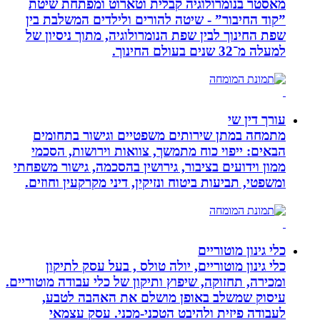
מאסטר בנומרולוגיה קבלית וטארוט ומפתחת שיטת
”קוד החיבור” - שיטה להורים ולילדים המשלבת בין
שפת החינוך לבין שפת הנומרולוגיה, מתוך ניסיון של
למעלה מ־32 שנים בעולם החינוך.
עורך דין שי
מתמחה במתן שירותים משפטיים וגישור בתחומים
הבאים: ייפוי כוח מתמשך, צוואות וירושות, הסכמי
ממון וידועים בציבור, גירושין בהסכמה, גישור משפחתי
ומשפטי, תביעות ביטוח ונזיקין, דיני מקרקעין וחוזים.
כלי גינון מוטוריים
כלי גינון מוטוריים, יולה טולס , בעל עסק לתיקון
ומכירה, תחזוקה, שיפוץ ותיקון של כלי עבודה מוטוריים.
עיסוק שמשלב באופן מושלם את האהבה לטבע,
לעבודה פיזית ולהיבט הטכני-מכני. עסק עצמאי