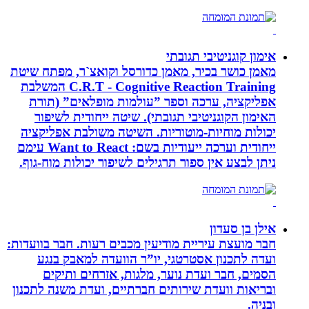
אימון קוגניטיבי תגובתי
מאמן כושר בכיר, מאמן כדורסל וקואצ`ר, מפתח שיטת
C.R.T - Cognitive Reaction Training המשלבת
אפליקציה, ערכה וספר ”עולמות מופלאים” (תורת
האימון הקוגניטיבי תגובתי). שיטה ייחודית לשיפור
יכולות מוחיות-מוטוריות. השיטה משולבת אפליקציה
ייחודית וערכה ייעודיות בשם: Want to React עימם
ניתן לבצע אין ספור תרגילים לשיפור יכולות מוח-גוף.
אילן בן סעדון
חבר מועצת עיריית מודיעין מכבים רעות. חבר בוועדות:
ועדה לתכנון אסטרטגי, יו”ר הוועדה למאבק בנגע
הסמים, חבר ועדת נוער, מלגות, אזרחים ותיקים
ובריאות וועדת שירותים חברתיים, ועדת משנה לתכנון
ובניה.