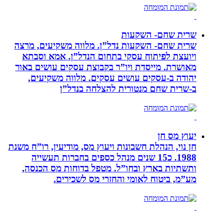
שרית שחם- השקעות
שרית שחם- השקעות נדל”ן. מלווה משקיעים, מרצה
ויועצת לפיתוח עסקי בתחום הנדל”ן. אמא וסבתא
מאושרת. ‏מייסדת ויו”ר בקבוצת עסקים עושים באור
יהודה‏ ב-‏עסקים עושים עסקים‏. ‏מלווה משקיעים,
ב-‏שרית שחם מנטורית להצלחה בנדל”ן‏
יעוץ מס חן
חן נוי, הנהלת חשבונות ויעוץ מס, מודיעין, רו”ח משנת
1988. כ15 שנים מנהל כספים בחברות תעשייה
ותשתיות בארץ ובחו”ל. מטפל בדוחות מס הכנסה,
מע”מ, ביטוח לאומי והחזרי מס לשכירים.