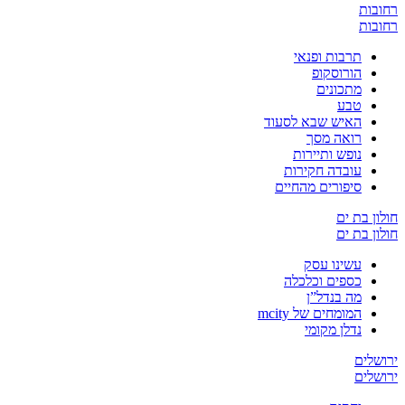
רחובות
רחובות
תרבות ופנאי
הורוסקופ
מתכונים
טבע
האיש שבא לסעוד
רואה מסך
נופש ותיירות
עובדה חקירות
סיפורים מהחיים
חולון בת ים
חולון בת ים
עשינו עסק
כספים וכלכלה
מה בנדל”ן
המומחים של mcity
נדלן מקומי
ירושלים
ירושלים