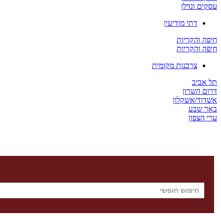
עסקים ונדלן
דתי מודיעין
חיפה והקריות
חיפה והקריות
צרכנות מקומית
תל אביב
דרום השרון
אשדוד/אשקלון
באר שבע
ערי הצפון