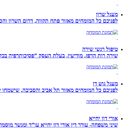
מעגל שרון
לפניכם כל המומחים מאזור פתח תקווה, דרום השרון והסב
טיפול רגשי שירה
שירה רות הרפז, מודיעין, בעלת העסק ”פסיכותרפיה בכלים שלובים”. טיפול פרטני לבוג
מעגל גוש דן
לפניכם כל המומחים מאזור תל אביב והסביבה, שישמחו לה
אורי דון יחייא
שיני משפחה- עורך דין אורי דון יחייא עו”ד ומגשר מוסמך, מומחה לענייני משפחה,