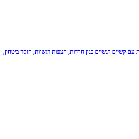
ל רגשי בשיטת NLP לילדים ונוער! מסייעת בהתמודדות עם קשיים רגשיים כגון חרדות, הצפות רגשיות, חוסר ביטחון,