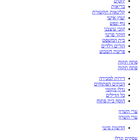
יחסים
בריאות
קלינאות תקשורת
יעוץ אישי
גוף ונפש
קובי עיצבני
חוקר פרטי
בית המשפט
הורים וילדים
פרשת השבוע
פתח תקוה
פתח תקוה
דירות למכירה
הבתים הפתוחים
נדלן מקומי
כל הדילים
הוסף בית פתוח
ערי השרון
ערי השרון
חדשות סיטי
עסקים ונדלן