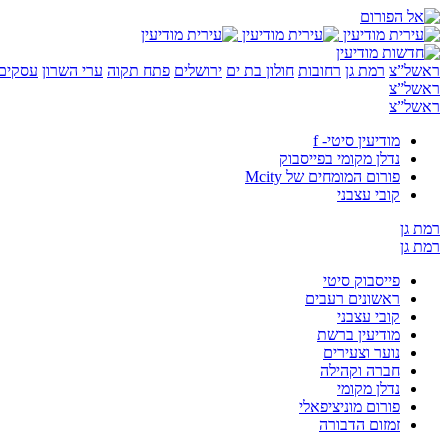
ראשל”צ
רמת גן
רחובות
חולון בת ים
ירושלים
פתח תקוה
ערי השרון
עסקים 
ראשל”צ
ראשל”צ
מודיעין סיטי- f
נדלן מקומי בפייסבוק
פורום המומחים של Mcity
קובי עצבני
רמת גן
רמת גן
פייסבוק סיטי
ראשונים רעבים
קובי עצבני
מודיעין ברשת
נוער וצעירים
חברה וקהילה
נדלן מקומי
פורום מוניציפאלי
זמזום הדבורה