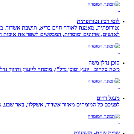
לוסי רבין נטורופתית
לאנשים, ארגונים ומוסדות, המבקשים לשפר את איכות חיי
סוכן נדלן משה
משה סלהוב - יועץ וסוכן נדל”ן, מומחה לייעוץ ותיווך נד
מעגל דרום
לפניכם כל המומחים מאזור אשדוד, אשקלון, באר שבע, נת
שרית שחם- השקעות