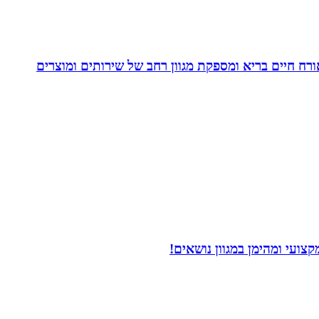
. בעלת Coach4Health, Coach4health הינה חברה העוסקת באורח חיים בריא ומספקת מגוון רחב של שירותים ומוצרים
ועי ומהימן במגוון נושאים!