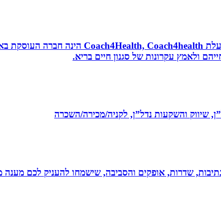
נטורופתית, מאמנת לאורח חיים בריא, תושבת אשדוד
הם ולאמץ עקרונות של סגנון חיים בריא.
ל”ן, שיווק והשקעות נדל”ן, לקניה/מכירה/השכרה
יבות, שדרות, אופקים והסביבה, שישמחו להעניק לכם מענה מקצ