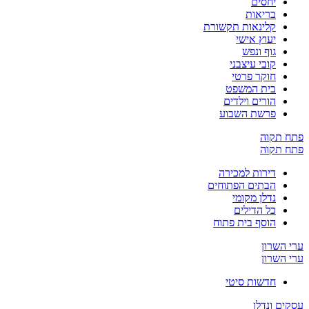
יחסים
בריאות
קלינאות תקשורת
יעוץ אישי
גוף ונפש
קובי עיצבני
חוקר פרטי
בית המשפט
הורים וילדים
פרשת השבוע
פתח תקוה
פתח תקוה
דירות למכירה
הבתים הפתוחים
נדלן מקומי
כל הדילים
הוסף בית פתוח
ערי השרון
ערי השרון
חדשות סיטי
עסקים ונדלן