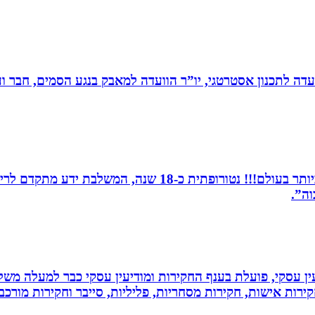
עדה לתכנון אסטרטגי, יו”ר הוועדה למאבק בנגע הסמים, חבר וע
מומחית לשילוב בין תדרים ותודעה- כלי הריפוי החזקים ביותר 
וה”.
ין עסקי, פועלת בענף החקירות ומודיעין עסקי כבר למעלה משל
ירות אישות, חקירות מסחריות, פליליות, סייבר וחקירות מורכב