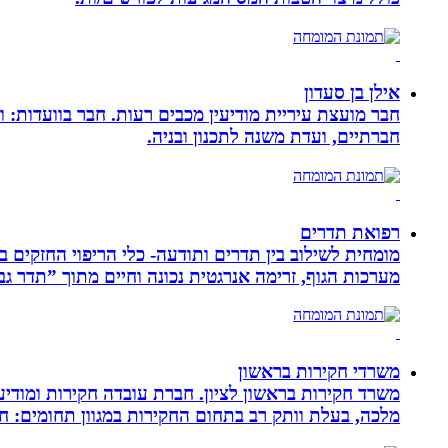
אילן בן סעדון
חבר מועצת עיריית מודיעין מכבים רעות. חבר בוועדות: ו
חברתיים, ועדת משנה לתכנון ובניה.
רפואת תדרים
מערכות הגוף, זרימה אנרגטית נכונה וחיים מתוך ”תדר גב
משרדי חקירות בראשון
משרד חקירות בראשון לציון. חברת עובדה חקירות ומודיע
מלכה, בעלת וותק רב בתחום החקירות במגוון תחומים: חק