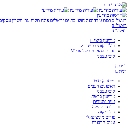
ראשל”צ
רמת גן
רחובות
חולון בת ים
ירושלים
פתח תקוה
ערי השרון
עסקים 
ראשל”צ
ראשל”צ
מודיעין סיטי- f
נדלן מקומי בפייסבוק
פורום המומחים של Mcity
קובי עצבני
רמת גן
רמת גן
פייסבוק סיטי
ראשונים רעבים
קובי עצבני
מודיעין ברשת
נוער וצעירים
חברה וקהילה
נדלן מקומי
פורום מוניציפאלי
זמזום הדבורה