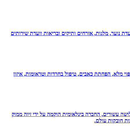
דת נוער, מלגות, אזרחים ותיקים ובריאות וועדת שירותים
בעולם!!! נטורופתית כ-18 שנה, המשלבת ידע מתקדם לריפוי מלא, הפחתת כאבים, טיפול בחרדות וטראומות, איזון
ושה עשורים, החברה בינלאומית הוקמה על ידי זיוה ממוק
ות חובקות עולם.