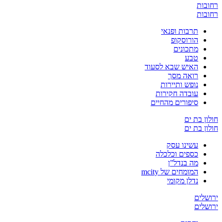
רחובות
רחובות
תרבות ופנאי
הורוסקופ
מתכונים
טבע
האיש שבא לסעוד
רואה מסך
נופש ותיירות
עובדה חקירות
סיפורים מהחיים
חולון בת ים
חולון בת ים
עשינו עסק
כספים וכלכלה
מה בנדל”ן
המומחים של mcity
נדלן מקומי
ירושלים
ירושלים