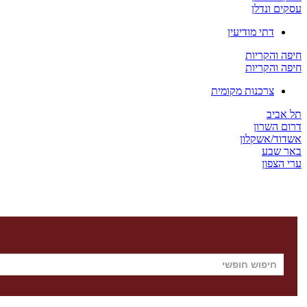
עסקים ונדלן
דתי מודיעין
חיפה והקריות
חיפה והקריות
צרכנות מקומית
תל אביב
דרום השרון
אשדוד/אשקלון
באר שבע
ערי הצפון