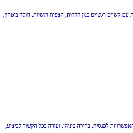
ל רגשי בשיטת NLP לילדים ונוער! מסייעת בהתמודדות עם קשיים רגשיים כגון חרדות, הצפות רגשיות, חוסר ביטחון,
אפשרויות לפנסיה, בחירה ביניהן, ועזרה בכל הקשור לביצוע,