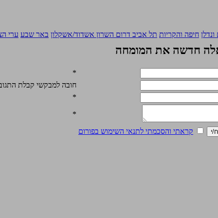
ונדלן
חיפה והקריות
תל אביב
דרום השרון
אשדוד/אשקלון
באר שבע
ערי הצ
ה חדשה את המומחה
*
חובה למבקשי קבלת התגובה
*
*
קראתי והסכמתי לתנאי השימוש בפורום