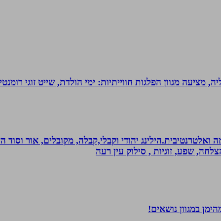
מציעה מגוון הפלגות חווייתיות: ימי הולדת, שייט זוגי רומנטי,
 ואלטרנטיבית.הילינג יהודי וקבלי,קבלה, מקובלים, אור וסוד הז
צלחה, שפע, זוגיות , סילוק עין רעה
ימן במגוון נושאים!