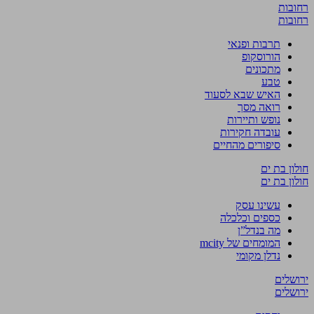
רחובות
רחובות
תרבות ופנאי
הורוסקופ
מתכונים
טבע
האיש שבא לסעוד
רואה מסך
נופש ותיירות
עובדה חקירות
סיפורים מהחיים
חולון בת ים
חולון בת ים
עשינו עסק
כספים וכלכלה
מה בנדל”ן
המומחים של mcity
נדלן מקומי
ירושלים
ירושלים