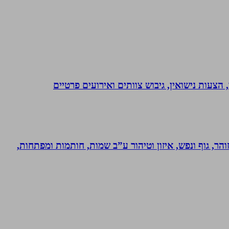
 הצעות נישואין, גיבוש צוותים ואירועים פרטיים
והר, גוף ונפש, איזון וטיהור ע”ב שמות, חותמות ומפתחות,