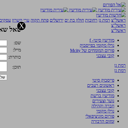
ראשל”צ
רמת גן
רחובות
חולון בת ים
ירושלים
פתח תקוה
ערי השרון
עסקים 
X
ראשל”צ
שאל שאל
ראשל”צ
מודיעין סיטי- f
שם:
נדלן מקומי בפייסבוק
מייל:
פורום המומחים של Mcity
קובי עצבני
כותרת:
רמת גן
תוכן:
רמת גן
פייסבוק סיטי
ראשונים רעבים
קובי עצבני
מודיעין ברשת
נוער וצעירים
חברה וקהילה
נדלן מקומי
פורום מוניציפאלי
זמזום הדבורה