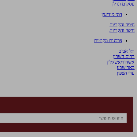
עסקים ונדלן
דתי מודיעין
חיפה והקריות
חיפה והקריות
צרכנות מקומית
תל אביב
דרום השרון
אשדוד/אשקלון
באר שבע
ערי הצפון