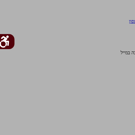
פון
 במייל