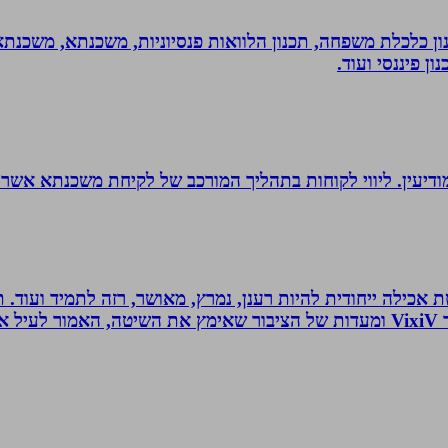
יננסי - גדי ברקאי מומחה בתכנון פיננסי CFP: תכנון כלכלת משפחה, תכנון הלוואות פנסיונ
ן פיננסי ועוד.
ודיעין. ליווי לקוחות בתהליך המורכב של לקיחת משכנתא אשר
 לחלוטין ושיטת אכילה ייחודית להיות רענן, נמרץ, מאושר, רזה לתמיד
כל הנאמר לעיל נכתב לפי ניסיונו האישי של יולי לב מייסד VixiV ומעדות של הציבור ש