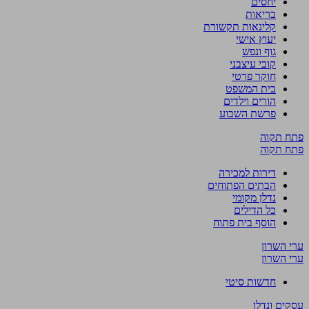
יחסים
בריאות
קלינאות תקשורת
יעוץ אישי
גוף ונפש
קובי עיצבני
חוקר פרטי
בית המשפט
הורים וילדים
פרשת השבוע
פתח תקוה
פתח תקוה
דירות למכירה
הבתים הפתוחים
נדלן מקומי
כל הדילים
הוסף בית פתוח
ערי השרון
ערי השרון
חדשות סיטי
עסקים ונדלן