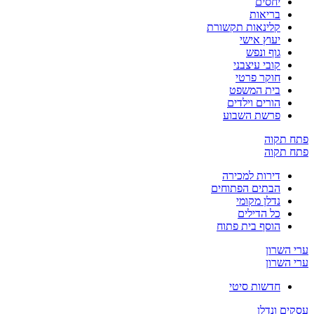
יחסים
בריאות
קלינאות תקשורת
יעוץ אישי
גוף ונפש
קובי עיצבני
חוקר פרטי
בית המשפט
הורים וילדים
פרשת השבוע
פתח תקוה
פתח תקוה
דירות למכירה
הבתים הפתוחים
נדלן מקומי
כל הדילים
הוסף בית פתוח
ערי השרון
ערי השרון
חדשות סיטי
עסקים ונדלן