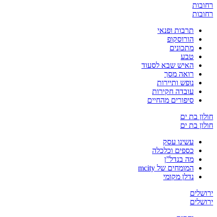
רחובות
רחובות
תרבות ופנאי
הורוסקופ
מתכונים
טבע
האיש שבא לסעוד
רואה מסך
נופש ותיירות
עובדה חקירות
סיפורים מהחיים
חולון בת ים
חולון בת ים
עשינו עסק
כספים וכלכלה
מה בנדל”ן
המומחים של mcity
נדלן מקומי
ירושלים
ירושלים