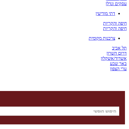
עסקים ונדלן
דתי מודיעין
חיפה והקריות
חיפה והקריות
צרכנות מקומית
תל אביב
דרום השרון
אשדוד/אשקלון
באר שבע
ערי הצפון