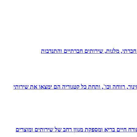
ון חברתי, מלגות, שירותים חברתיים והתנדבות
נוך, רווחה וכו`, ותחת כל קטגוריה הם ימצאו את שירותי
. בעלת Coach4Health, Coach4health הינה חברה העוסקת באורח חיים בריא ומספקת מגוון רחב של שירותים ומוצרים