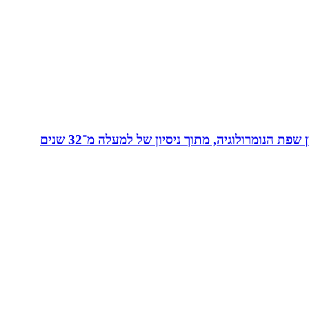
מאסטר בנומרולוגיה קבלית וטארוט ומפתחת שיטת ”קוד החיבור” - שיטה להורים ולילדים המשלבת בין שפת החינוך לבין שפת הנומרולוגיה, מתוך ניסיון של למעלה מ־32 שנים