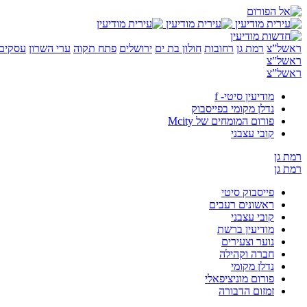
ראשל”צ
רמת גן
רחובות
חולון בת ים
ירושלים
פתח תקוה
ערי השרון
עסקים 
ראשל”צ
ראשל”צ
מודיעין סיטי- f
נדלן מקומי בפייסבוק
פורום המומחים של Mcity
קובי עצבני
רמת גן
רמת גן
פייסבוק סיטי
ראשונים רעבים
קובי עצבני
מודיעין ברשת
נוער וצעירים
חברה וקהילה
נדלן מקומי
פורום מוניציפאלי
זמזום הדבורה