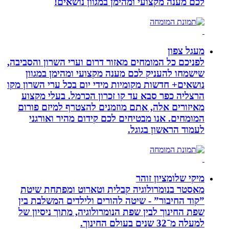
לכם מענה מקצועי ומהימן במגוון נושאים!
מעגל צפון
לפניכם כל המומחים מאזור דרום וערי השרון והסביבה,
שישמחו להעניק לכם מענה מקצועי ומהימן במגוון
נושאים+ חדשות מקומיות מידי יום בכל ערי השרון מקו
הרצליה כפר סבא עד קו זכרון הכרמל. בעלי מקצוע
מאיזורים אלה, אתם מוזמנים להצטרף למיזם פורום
המומחים. אנו מבטיחים לכם קידום מהיר ואורגני
לעמוד הראשון בגוגל.
מיקי שלומציון זוהר
מאסטר בנומרולוגיה קבלית וטארוט ומפתחת שיטת
”קוד החיבור” - שיטה להורים ולילדים המשלבת בין
שפת החינוך לבין שפת הנומרולוגיה, מתוך ניסיון של
למעלה מ־32 שנים בעולם החינוך.