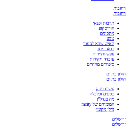
ת
ת
תרבות ופנאי
הורוסקופ
מתכונים
טבע
האיש שבא לסעוד
רואה מסך
נופש ותיירות
עובדה חקירות
סיפורים מהחיים
בת ים
בת ים
עשינו עסק
כספים וכלכלה
מה בנדל”ן
המומחים של mcity
נדלן מקומי
ים
ים