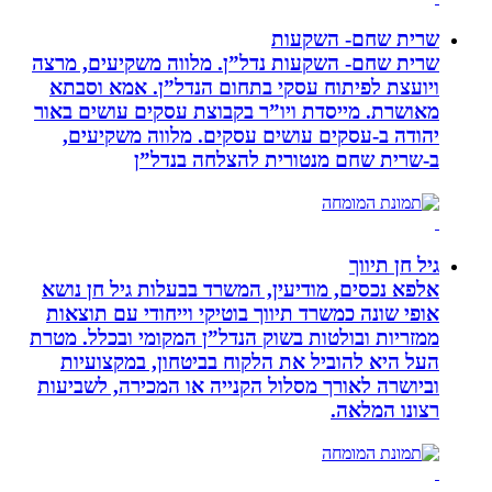
שרית שחם- השקעות
שרית שחם- השקעות נדל”ן. מלווה משקיעים, מרצה
ויועצת לפיתוח עסקי בתחום הנדל”ן. אמא וסבתא
מאושרת. ‏מייסדת ויו”ר בקבוצת עסקים עושים באור
יהודה‏ ב-‏עסקים עושים עסקים‏. ‏מלווה משקיעים,
ב-‏שרית שחם מנטורית להצלחה בנדל”ן‏
גיל חן תיווך
אלפא נכסים, מודיעין, המשרד בבעלות גיל חן נושא
אופי שונה כמשרד תיווך בוטיקי וייחודי עם תוצאות
ממזריות ובולטות בשוק הנדל”ן המקומי ובכלל. מטרת
העל היא להוביל את הלקוח בביטחון, במקצועיות
וביושרה לאורך מסלול הקנייה או המכירה, לשביעות
רצונו המלאה.