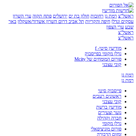
”צ
רמת גן
רחובות
חולון בת ים
ירושלים
פתח תקוה
ערי השרון
 ונדלן
חיפה והקריות
תל אביב
דרום השרון
אשדוד/אשקלון
באר
ערי הצפון
”צ
”צ
מודיעין סיטי- f
נדלן מקומי בפייסבוק
פורום המומחים של Mcity
קובי עצבני
ן
ן
פייסבוק סיטי
ראשונים רעבים
קובי עצבני
מודיעין ברשת
נוער וצעירים
חברה וקהילה
נדלן מקומי
פורום מוניציפאלי
זמזום הדבורה