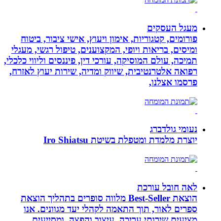
מעגל העסקים
פורומים, קטגוריות, אימון ויעוץ, אישי ציבור, ביטוח
ומיסים, בריאות ויופי, המקצוענים, טיפול רגשי, מעגלי
תמיכה, עולם המוסיקה, עורכי דין, פיננסים וליווי כלכלי,
רפואה אלטרנטיבית, שיווק ומדיה, שירות יעוץ לאזרח,
פרסמו אצלנו,
נעומי גולדברג
יוצרת מלמדת ומטפלת בשיטת Iro Shiatsu
לאה חובל עורכת
הוצאת Best-Seller מלווה סופרים בתהליך הוצאת
ספרים לאור, תוך התאמה לקהלי יעד מגוונים. אנו
מציעים שירותי עריכה, עיצוב והפצה, ומסייעים