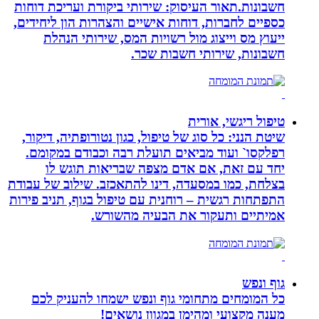
חשבונות.תאור העיסוק: שירותי ביקורת ועריכת דוחות
כספיים לחברות, דוחות אישיים והצהרות הון ליחידים,
ייעוץ מס וייצוג מול רשויות המס, שירותי הנהלת
חשבונות, שירותי חשבות שכר.
טיפול ריגשי, אורית
שיטת הנני: כל סוג של טיפול, כגון נטורופתיה, דיקור,
רפלקסו` ועוד מביאים תועלת רבה וכבודם במקומם.
יחד עם זאת, אם אדם מצפה שבריאות תוגש לו
בצלחת, כמו במסעדה, דינו להתאכזב. שילוב של עבודת
התפתחות רגשית – רוחנית עם טיפול בגוף, תניב פירות
אמיתיים ותעקור את הבעיה מהשורש.
גוף ונפש
כל המומחים מתחומי גוף ונפש ישמחו להעניק לכם
מענה מקצועי ומהימן במגוון נושאים!