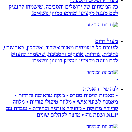
מעגל ירושלים והשפלה
כל המומחים של ירושלים והסביבה, שישמחו להעניק
לכם מענה מקצועי ומהימן במגוון נושאים!
מעגל דרום
לפניכם כל המומחים מאזור אשדוד, אשקלון, באר שבע,
נתיבות, שדרות, אופקים והסביבה, שישמחו להעניק
לכם מענה מקצועי ומהימן במגוון נושאים!
לנה שיר דיאמנת
• מאמנת לויסות סטרס • מנקה טראומה וחרדות •
מאמנת לשינוי אישי • מלווה טיפולי פוריות • מלווה
קריירה מדויקת • מחזירה אנרגיה ובהירות • עובדת עם
NLP ושפת גוף • מרצה לקהלים שונים