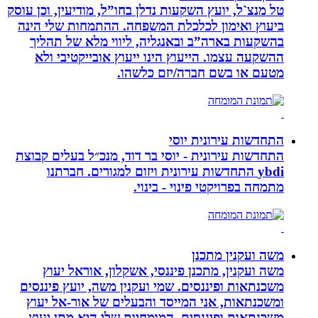
טל מנצ`ל, יועץ השקעות נדלן בחו”ל, מודיעין, וכן עוסק
ביעוץ ואימון לכלכלת המשפחה. ההתמחות שלי הינה
בהשקעות בארה”ב ובאנגליה, ליווי מלא של תהליך
ההשקעה עצמו. הייעוץ הינו ייעוץ אובייקטיבי ולא
מטעם או בשם חברה/יזם כלשהו.
התחדשות עירונית יוסי
התחדשות עירונית - יוסי בר דוד, מנכ״ל בעלים קבוצת
ybdi התחדשות עירונית ויזום למגורים. חברתנו
מתמחה בפרויקטי פינוי - בינוי.
משה ועקנין מתכנן
משה ועקנין, מתכנן פיננסי, אשקלון, אוראל יעוץ
משכנתאות ופיננסים. שמי ועקנין משה, יועץ פיננסים
ומשכנתאות, אני המייסד והבעלים של אור-אל יעוץ
משכנתאות ופיננסים, המומחיות שלי היא מתן יעוץ