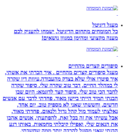
מעגל דיגיטל
כל המומחים מתחום הדיגיטל, ישמחו להעניק לכם
מענה מקצועי ומהימן במגוון נושאים!
סיפורים קצרים מהחיים
מעגל סיפורים קצרים מהחיים . איך הכרתי את אשתי,
איך פיטרו אולי שלא בצדק מהעבודה,עיוות דין שקרה
לי במהלך החיים, דבר טוב שקרה שלי. סיפור שקרה
לחבר הכי טוב שלי. סיפור קצר לדוגמא: היום שבו
הבנתי תמיד הייתי ביישן מאוד. פחדתי לדבר עם אנשים
חדשים, וחששתי שאני לא מספיק טוב. יום אחד,
נאלצתי לעמוד מול קהל גדול ולנאום. פחדתי מאוד,
אבל עשיתי את זה בכל זאת. להפתעתי, אנשים אהבו
את הנאום שלי, ואפילו קיבלתי מחמאות. באותו רגע
הבנתי שאני מסוגל להרבה יותר ממה שחשבתי.