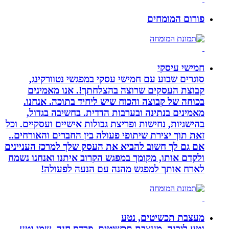
פורום המומחים
חמישי עיסקי
סוגרים שבוע עם חמישי עסקי במפגשי נטוורקינג,
קבוצת העסקים שרוצה בהצלחתך!. אנו מאמינים
בכוחה של קבוצה והכוח שיש ליחיד בתוכה. אנחנו.
מאמינים בנתינה ובערבות הדדית. בחשיבה בגדול,
בהישגיות, נחישות ופריצת גבולות אישיים ועסקיים. וכל
זאת תוך יצירת שיתופי פעולה בין החברים והאורחים..
אם גם לך חשוב להביא את העסק שלך למרכז העניינים
ולקדם אותו, מקומך במפגש הקרוב איתנו ואנחנו נשמח
לארח אותך למפגש מהנה עם הנעה לפעולה!
מעצבת תכשיטים, נטע
נטע ליבנה, מעצבת תכשיטים, פרדס חנה, שמי נטע