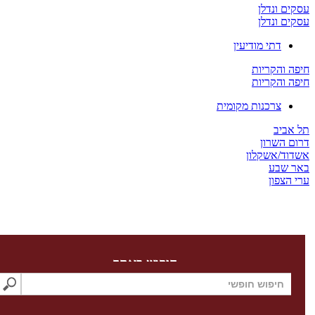
 ונדלן
 ונדלן
דתי מודיעין
והקריות
והקריות
צרכנות מקומית
יב
השרון
/אשקלון
שבע
צפון
חיפוש באתר