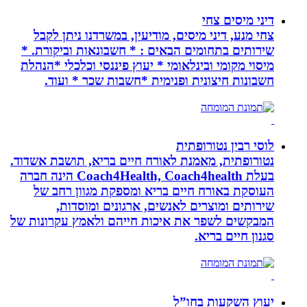
דיני מיסים צחי
צחי מנע, דיני מיסים, מודיעין, במשרדנו ניתן לקבל
שירותים בתחומים הבאים : * חשבונאות וביקורת. *
מיסוי מקומי ובינלאומי * יעוץ פיננסי וכלכלי *הנהלת
חשבונות חיצונית ופנימית *חשבות שכר * ועוד.
לוסי רבין נטורופתית
נטורופתית, מאמנת לאורח חיים בריא, תושבת אשדוד.
בעלת Coach4Health, Coach4health הינה חברה
העוסקת באורח חיים בריא ומספקת מגוון רחב של
שירותים ומוצרים לאנשים, ארגונים ומוסדות,
המבקשים לשפר את איכות חייהם ולאמץ עקרונות של
סגנון חיים בריא.
יעוץ השקעות בחו”ל