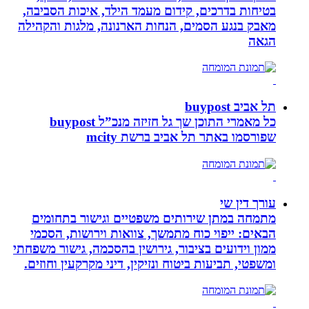
בטיחות בדרכים, קידום מעמד הילד, איכות הסביבה,
מאבק בנגע הסמים, הנחות הארנונה, מלגות והקהילה
הגאה
תל אביב buypost
כל מאמרי התוכן שך גל חזיזה מנכ”ל buypost
שפורסמו באתר תל אביב ברשת mcity
עורך דין שי
מתמחה במתן שירותים משפטיים וגישור בתחומים
הבאים: ייפוי כוח מתמשך, צוואות וירושות, הסכמי
ממון וידועים בציבור, גירושין בהסכמה, גישור משפחתי
ומשפטי, תביעות ביטוח ונזיקין, דיני מקרקעין וחוזים.