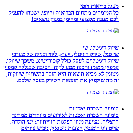
מעגל בריאות ויופי
כל המומחים מתחום הבריאות והיופי, ישמחו להעניק
לכם מענה מקצועי ומהימן במגוון נושאים!
שיווק דיגיטלי, שי
שי סגל, שיווק דיגיטלי, ייעוץ, ליווי ובנייה של מערכי
שיווק דיגיטליים לעסק כולל קופירייטינג, משפך שיווקי,
קמפיין ממומן ותכנון מסע לקוח. הסיבה שבגללה קמפיין
ממומן לא מביא תוצאות היא חוסר בתשתית שיווקית,
זה מה שיקפיץ את תוצאות השיווק בעסק שלכם.
סימונה השכרת יאכטות
סימונה השכרת יאכטות לאירועים מיוחדים ממרינה
הרצליה, מציעה מגוון הפלגות חווייתיות: ימי הולדת,
שייט זוגי רומנטי, הצעות נישואין, גיבוש צוותים