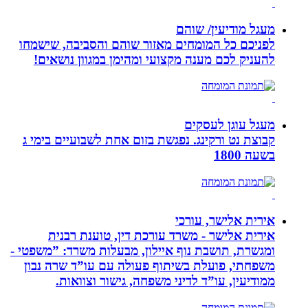
מעגל מודיעין/ שוהם
לפניכם כל המומחים מאזור שוהם והסביבה, שישמחו
להעניק לכם מענה מקצועי ומהימן במגוון נושאים!
מעגל עוגן לעסקים
קבוצת נט ורקינג. נפגשת בזום אחת לשבועיים בימי ג
בשעה 1800
אירית אלישר, עורכי
אירית אלישר - משרד עורכת דין, טוענת רבנית
ומגשרת, תושבת נוף איילון, מבעלות משרד: ”משפטי -
משפחתי, פועלת בשיתוף פעולה עם עו”ד שרה נבון
ממודיעין, עו”ד לדיני משפחה, גישור וצוואות.