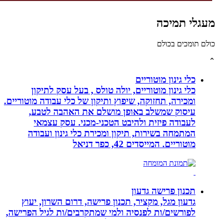
לי תמיכה
תומכים בכולם
כלי גינון מוטוריים
כלי גינון מוטוריים, יולה טולס , בעל עסק לתיקון
ומכירה, תחזוקה, שיפוץ ותיקון של כלי עבודה מוטוריים.
עיסוק שמשלב באופן מושלם את האהבה לטבע,
לעבודה פיזית ולהיבט הטכני-מכני. עסק עצמאי
המתמחה בשירות, תיקון ומכירת כלי גינון ועבודה
מוטוריים. המייסדים 42, כפר דניאל
תכנון פרישה גדעון
גדעון מגל, מקציר, תכנון פרישה, דרום השרון, יעוץ
לפורשים/ות לפנסיה ולמי שמתקרבים/ות לגיל הפרישה,