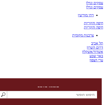
 ונדלן
 ונדלן
דתי מודיעין
והקריות
והקריות
צרכנות מקומית
יב
השרון
/אשקלון
שבע
צפון
חיפוש באתר