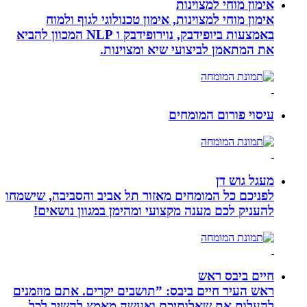
אימון מוחי למצוינות
אימון מוחי למצוינות, אימון טכנולוגי לגוף ולמוח
באמצעות ביופידבק, נוירופידבק ו NLP המכוון להביא
את המתאמן לביצועי שיא ומצוינות.
עיסוי פורום המומחים
מעגל גוש דן
לפניכם כל המומחים מאזור תל אביב והסביבה, שישמחו
להעניק לכם מענה מקצועי ומהימן במגוון נושאים!
חיים ביבס ראש
ראש העיר חיים ביבס: ”תושבים יקרים. אתם מוזמנים
להעלות את שאלותיכם ואעשה מאמץ להשיב לכל