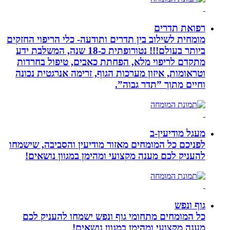
רפואת תדרים
מומחית לשילוב בין תדרים ותודעה- כלי הריפוי החזקים
ביותר בעולם!!! נטורופתית כ-18 שנה, המשלבת ידע
מתקדם לריפוי מלא, הפחתת כאבים, טיפול בחרדות
וטראומות, איזון מערכות הגוף, זרימה אנרגטית נכונה
וחיים מתוך ”תדר גבוה”.
מעגל מודיעין-ב
לפניכם כל המומחים מאזור מודיעין והסביבה, שישמחו
להעניק לכם מענה מקצועי ומהימן במגוון נושאים!
גוף ונפש
כל המומחים מתחומי גוף ונפש ישמחו להעניק לכם
מענה מקצועי ומהימן במגוון נושאים!