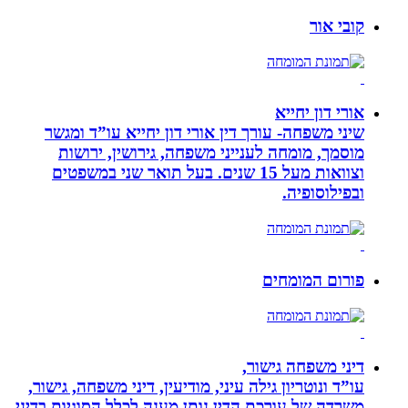
קובי אור
אורי דון יחייא
שיני משפחה- עורך דין אורי דון יחייא עו”ד ומגשר
מוסמך, מומחה לענייני משפחה, גירושין, ירושות
וצוואות מעל 15 שנים. בעל תואר שני במשפטים
ובפילוסופיה.
פורום המומחים
דיני משפחה גישור,
עו”ד ונוטריון גילה עיני, מודיעין, דיני משפחה, גישור,
משרדה של עורכת הדין נותן מענה לכלל הסוגיות בדיני