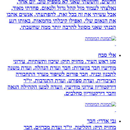
חדשים, וחששתי שאני לא מספיק טוב. יום אחד,
נאלצתי לעמוד מול קהל גדול ולנאום. פחדתי מאוד,
אבל עשיתי את זה בכל זאת. להפתעתי, אנשים אהבו
את הנאום שלי, ואפילו קיבלתי מחמאות. באותו רגע
הבנתי שאני מסוגל להרבה יותר ממה שחשבתי.
אלי סבח
סגן ראש העיר. מחזיק תיק: שיכון ותשתיות. עירוני
מודיעין חבר בוועדות: חבר ועדת הנהלה, ועדת משנה
לתכנון ובניה, חבר פורום לשיפור מערך התחבורה
הציבורית, ועדת ספורט, ועדת התנדבות, יו”ר
דירקטוריון עירוני מודיעין, וועדה למען הקהילה הגאה
וחבר דירקטוריון סחלבים.
גבי אדרי: חבר
מחזיק תיק: הקליטה, יו”ר ועדת מכרזים, חבר