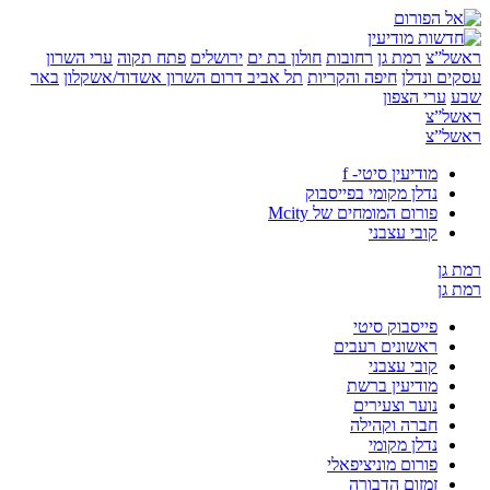
”צ
רמת גן
רחובות
חולון בת ים
ירושלים
פתח תקוה
ערי השרון
 ונדלן
חיפה והקריות
תל אביב
דרום השרון
אשדוד/אשקלון
באר
ערי הצפון
”צ
”צ
מודיעין סיטי- f
נדלן מקומי בפייסבוק
פורום המומחים של Mcity
קובי עצבני
ן
ן
פייסבוק סיטי
ראשונים רעבים
קובי עצבני
מודיעין ברשת
נוער וצעירים
חברה וקהילה
נדלן מקומי
פורום מוניציפאלי
זמזום הדבורה