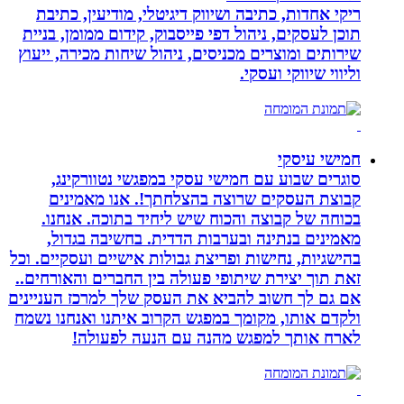
ריקי אחדות, כתיבה ושיווק דיגיטלי, מודיעין, כתיבת
תוכן לעסקים, ניהול דפי פייסבוק, קידום ממומן, בניית
שירותים ומוצרים מכניסים, ניהול שיחות מכירה, ייעוץ
וליווי שיווקי ועסקי.
חמישי עיסקי
סוגרים שבוע עם חמישי עסקי במפגשי נטוורקינג,
קבוצת העסקים שרוצה בהצלחתך!. אנו מאמינים
בכוחה של קבוצה והכוח שיש ליחיד בתוכה. אנחנו.
מאמינים בנתינה ובערבות הדדית. בחשיבה בגדול,
בהישגיות, נחישות ופריצת גבולות אישיים ועסקיים. וכל
זאת תוך יצירת שיתופי פעולה בין החברים והאורחים..
אם גם לך חשוב להביא את העסק שלך למרכז העניינים
ולקדם אותו, מקומך במפגש הקרוב איתנו ואנחנו נשמח
לארח אותך למפגש מהנה עם הנעה לפעולה!