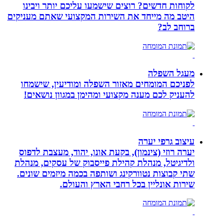
לקוחות חדשים? רוצים שישמעו עליכם יותר ויבינו
היטב מה מייחד את השירות המקצועי שאתם מעניקים
ברוחב לב?
מעגל השפלה
לפניכם המומחים מאזור השפלה ומודיעין, שישמחו
להעניק לכם מענה מקצועי ומהימן במגוון נושאים!
עיצוב גרפי יערה
יערה רוזי (צינמון), בקעת אונו, יהוד, מעצבת לדפוס
ולדיגיטל, מנהלת קהילת פייסבוק של עסקים, מנהלת
שתי קבוצות נטוורקינג ושותפה בכמה מיזמים שונים.
שירות אונליין בכל רחבי הארץ והעולם.