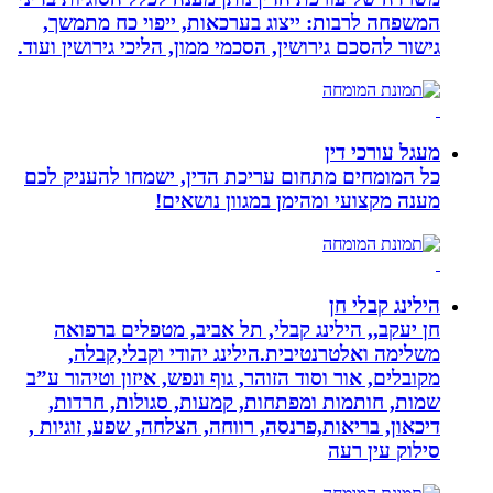
המשפחה לרבות: ייצוג בערכאות, ייפוי כח מתמשך,
גישור להסכם גירושין, הסכמי ממון, הליכי גירושין ועוד.
מעגל עורכי דין
כל המומחים מתחום עריכת הדין, ישמחו להעניק לכם
מענה מקצועי ומהימן במגוון נושאים!
הילינג קבלי חן
חן יעקב,, הילינג קבלי, תל אביב, מטפלים ברפואה
משלימה ואלטרנטיבית.הילינג יהודי וקבלי,קבלה,
מקובלים, אור וסוד הזוהר, גוף ונפש, איזון וטיהור ע”ב
שמות, חותמות ומפתחות, קמעות, סגולות, חרדות,
דיכאון, בריאות,פרנסה, רווחה, הצלחה, שפע, זוגיות ,
סילוק עין רעה