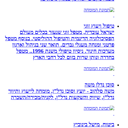
טיפול ויעוץ זוגי
ישראל עובדיה, מטפל זוגי שנעזר בכלים מעולם
הפסיכולוגיה הדינמית והטיפול ההוליסטי. בנוסף מטפל
פרטני ומנחה מעגלי גברים. תואר שני בניהול וארגון
מערכות חינוך. ניסיון טיפולי משנת 1996.. מטפל
בחדרה ונותן שרות בזום לכל רחבי הארץ
סוכן נדלן משה
משה סלהוב - יועץ וסוכן נדל”ן, מומחה לייעוץ ותיווך
נדל”ן, שיווק והשקעות נדל”ן, לקניה/מכירה/השכרה
ביטוח, מישל בינוביץ