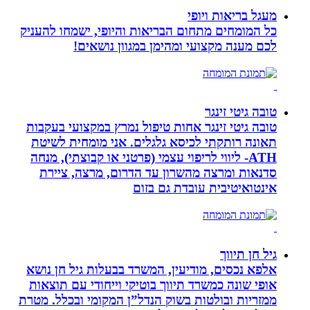
מעגל בריאות ויופי
כל המומחים מתחום הבריאות והיופי, ישמחו להעניק
לכם מענה מקצועי ומהימן במגוון נושאים!
טובה גיטי זינגר
טובה גיטי זינגר אחות טיפול נמרץ במקצועי בעקבות
תאונה רותקתי לכיסא גלגלים. אני מומחית לשיטת
ATH- ליווי לריפוי עצמי (פרטני או קבוצתי), מנחה
סדנאות ומרצה מהשרון עד הדרום, מרצה, ציירת
אינטואיטיבית עובדת גם בזום
גיל חן תיווך
אלפא נכסים, מודיעין, המשרד בבעלות גיל חן נושא
אופי שונה כמשרד תיווך בוטיקי וייחודי עם תוצאות
ממזריות ובולטות בשוק הנדל”ן המקומי ובכלל. מטרת