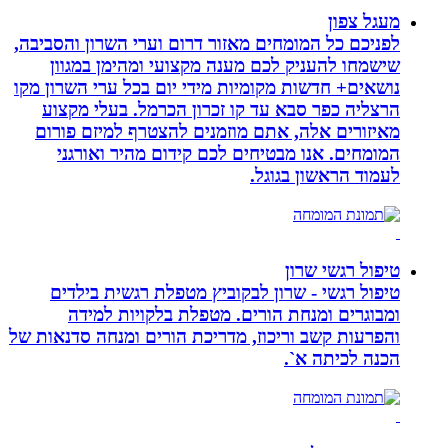
מעגל צפון
לפניכם כל המומחים מאזור דרום וערי השרון והסביבה,
שישמחו להעניק לכם מענה מקצועי ומהימן במגוון
נושאים+ חדשות מקומיות מידי יום בכל ערי השרון מקו
הרצליה כפר סבא עד קו זכרון הכרמל. בעלי מקצוע
מאיזורים אלה, אתם מוזמנים להצטרף למיזם פורום
המומחים. אנו מבטיחים לכם קידום מהיר ואורגני
לעמוד הראשון בגוגל.
טיפול רגשי שרון
טיפול רגשי - שרון לבקוביץ מטפלת רגשית בילדים
ומבוגרים ומנחת הורים. מטפלת בלקויות למידה
והפרעות קשב וריכוז, מדריכת הורים ומנחה סדנאות של
הכנה לכיתה א`.