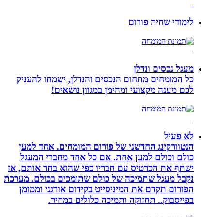
לימודי שחיה פורום
מעגל נכסים ונדלן
כל המומחים מתחום הנכסים והנדלן, ישמחו להעניק
לכם מענה מקצועי ומהימן במגוון נושאים!
לא פעיל
הנטוורקינג החדשני של פורום המומחים. אחד למען
כולם וכולם למען אחת. אם כל אחד מחברי המעגל
ישתף את הכרטיס עם חבריו כפי שהוא בחר אותם, אז
נקבל מעגל שתמיכה של כולם שתומכים בכולם. מערכת
הפורום תקדם את המיניסייט בקידום אורגני וממומן
בפייסבוק.. תחזוקה ותמיכה כלולים במחיר.