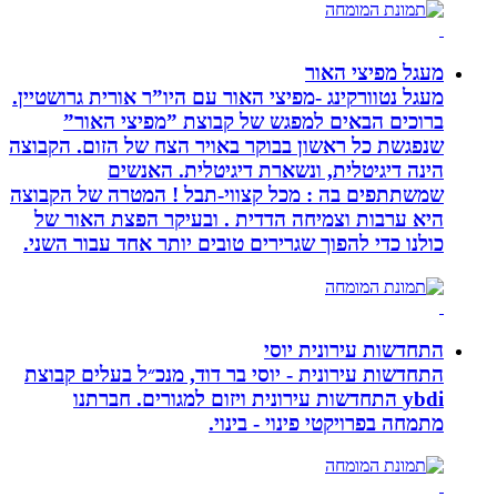
מעגל מפיצי האור
מעגל נטוורקינג -מפיצי האור עם היו”ר אורית גרושטיין.
ברוכים הבאים למפגש של קבוצת ”מפיצי האור”
שנפגשת כל ראשון בבוקר באויר הצח של הזום. הקבוצה
הינה דיגיטלית, ונשארת דיגיטלית. האנשים
שמשתתפים בה : מכל קצווי-תבל ! המטרה של הקבוצה
היא ערבות וצמיחה הדדית . ובעיקר הפצת האור של
כולנו כדי להפוך שגרירים טובים יותר אחד עבור השני.
התחדשות עירונית יוסי
התחדשות עירונית - יוסי בר דוד, מנכ״ל בעלים קבוצת
ybdi התחדשות עירונית ויזום למגורים. חברתנו
מתמחה בפרויקטי פינוי - בינוי.