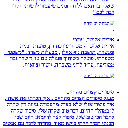
שאלה בהתאם ללוח הזמנים שיעמוד לרשותי. תודה
רבה לכם”
אירית אלישר, עורכי
אירית אלישר - משרד עורכת דין, טוענת רבנית
ומגשרת, תושבת נוף איילון, מבעלות משרד: ”משפטי -
משפחתי, פועלת בשיתוף פעולה עם עו”ד שרה נבון
ממודיעין, עו”ד לדיני משפחה, גישור וצוואות.
סיפורים קצרים מהחיים
מעגל סיפורים קצרים מהחיים . איך הכרתי את אשתי,
איך פיטרו אולי שלא בצדק מהעבודה,עיוות דין שקרה
לי במהלך החיים, דבר טוב שקרה שלי. סיפור שקרה
לחבר הכי טוב שלי. סיפור קצר לדוגמא: היום שבו
הבנתי תמיד הייתי ביישן מאוד. פחדתי לדבר עם אנשים