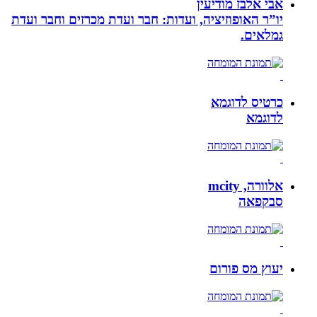
אבי אלבז מודיעין
יו”ר האופוזיציה, ועדות: חבר ועדת מכרזים וחבר ועדת
גמלאים.
כרטיס לדוגמא
לדוגמא
אלוורה, mcity
סבקפאה
יעוץ מס פורום