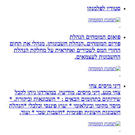
סטודיו לפלמנקו
פואןם המומחים הנהלת
פורום המומחים.,הנהלת חשבונותן, מנהלי את תחום
החזרי המס לשכירים ואחראית על מחלקת הנהלת
החשבונות לעצמאים.
דיני מיסים צחי
צחי מנע, דיני מיסים, מודיעין, במשרדנו ניתן לקבל
שירותים בתחומים הבאים : * חשבונאות וביקורת. *
מיסוי מקומי ובינלאומי * יעוץ פיננסי וכלכלי *הנהלת
חשבונות חיצונית ופנימית *חשבות שכר * ועוד.