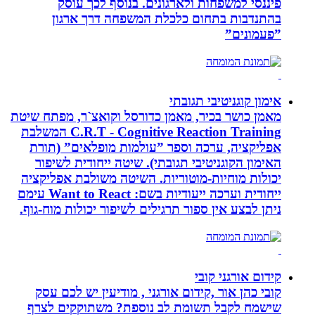
פיננסי למשפחות ולארגונים. בנוסף לכך עוסק
בהתנדבות בתחום כלכלת המשפחה דרך ארגון
”פעמונים”
אימון קוגניטיבי תגובתי
מאמן כושר בכיר, מאמן כדורסל וקואצ`ר, מפתח שיטת
C.R.T - Cognitive Reaction Training המשלבת
אפליקציה, ערכה וספר ”עולמות מופלאים” (תורת
האימון הקוגניטיבי תגובתי). שיטה ייחודית לשיפור
יכולות מוחיות-מוטוריות. השיטה משולבת אפליקציה
ייחודית וערכה ייעודיות בשם: Want to React עימם
ניתן לבצע אין ספור תרגילים לשיפור יכולות מוח-גוף.
קידום אורגני קובי
קובי כהן אור ,קידום אורגני , מודיעין יש לכם עסק
שישמח לקבל תשומת לב נוספת? משתוקקים לצרף