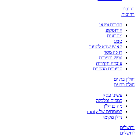
ת
ת
תרבות ופנאי
הורוסקופ
מתכונים
טבע
האיש שבא לסעוד
רואה מסך
נופש ותיירות
עובדה חקירות
סיפורים מהחיים
בת ים
בת ים
עשינו עסק
כספים וכלכלה
מה בנדל”ן
המומחים של mcity
נדלן מקומי
ים
ים