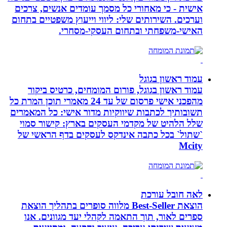
אישית - כי מאחורי כל מסמך עומדים אנשים, צרכים
וערכים. השירותים שלי: ליווי וייעוץ משפטיים בתחום
האישי-משפחתי ובתחום העסקי-מסחרי.
עמוד ראשון בגוגל
עמוד ראשון בגוגל, פורום המומחים, כרטיס ביקור
מהפכני אישי פרסום של עד 24 מאמרי תוכן המרת כל
תשובותיך לכתבות שיווקיות מדור אישי: כל המאמרים
שלל הלהיט של מקדמי העסקים בארץ: קישור סמוי
`שתול` בכל כתבה אינדקס לעסקים בדף הראשי של
Mcity
לאה חובל עורכת
הוצאת Best-Seller מלווה סופרים בתהליך הוצאת
ספרים לאור, תוך התאמה לקהלי יעד מגוונים. אנו