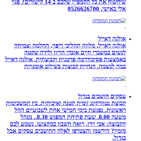
שיחשוף את כל הקמפיין שלכם ב 14 קישורים? פנוי
אלי באישי. 0526626700
אולגה דאייל
אולגה דאייל, מלווה תהליכי ריפוי, החלמה וצמיחה
לנשים במשברי חיים אובדן הריון ולידה שקטה
באמצעות פסיכודרמה פרטנית וקבוצתית. אולגה דאייל
במה לנשמה. ‏הנחיית קבוצות בשילוב אומנויות‏
עסקים חושבים בגדול
קבוצת נטוורקינג זומית קטנה ואיכותית. בין המשכימות
ראשונות. נפגשת בימי חמישי אחת לשבועיים החל
משעה 8.00. שעת פתיחת המפגש 8.30.. מנהל
הקבוצה: אבי וידן, רואה חשבון במקצועו. נשמע לכם
מזמין? הירשמו והצטרפו לאלה החושבים עסקים אבל
בגדול.