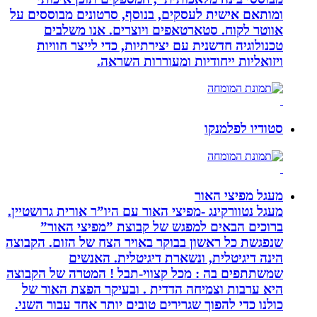
ומותאם אישית לעסקים, בנוסף, סרטונים מבוססים על
אווטר לקוח. סטארטאפים ויוצרים. אנו משלבים
טכנולוגיה חדשנית עם יצירתיות, כדי לייצר חוויות
ויזואליות ייחודיות ומעוררות השראה.
סטודיו לפלמנקו
מעגל מפיצי האור
מעגל נטוורקינג -מפיצי האור עם היו”ר אורית גרושטיין.
ברוכים הבאים למפגש של קבוצת ”מפיצי האור”
שנפגשת כל ראשון בבוקר באויר הצח של הזום. הקבוצה
הינה דיגיטלית, ונשארת דיגיטלית. האנשים
שמשתתפים בה : מכל קצווי-תבל ! המטרה של הקבוצה
היא ערבות וצמיחה הדדית . ובעיקר הפצת האור של
כולנו כדי להפוך שגרירים טובים יותר אחד עבור השני.