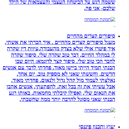
ששמה דגש על הביטחון העצמי והעצמאות של הילד
שלכם- אני פה.
סיפורים קצרים מהחיים
מעגל סיפורים קצרים מהחיים . איך הכרתי את אשתי,
איך פיטרו אולי שלא בצדק מהעבודה,עיוות דין שקרה
לי במהלך החיים, דבר טוב שקרה שלי. סיפור שקרה
לחבר הכי טוב שלי. סיפור קצר לדוגמא: היום שבו
הבנתי תמיד הייתי ביישן מאוד. פחדתי לדבר עם אנשים
חדשים, וחששתי שאני לא מספיק טוב. יום אחד,
נאלצתי לעמוד מול קהל גדול ולנאום. פחדתי מאוד,
אבל עשיתי את זה בכל זאת. להפתעתי, אנשים אהבו
את הנאום שלי, ואפילו קיבלתי מחמאות. באותו רגע
הבנתי שאני מסוגל להרבה יותר ממה שחשבתי.
יעוץ ותכנון פיננסי