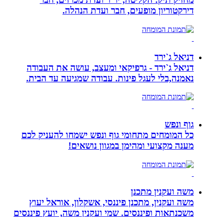
דירקטוריון מופעים, חבר ועדת הנהלה.
דניאל ג`ירד
דניאל ג`ירד - גרפיקאי ומעצב, עושה את העבודה
נאמנה,בלי לעגל פינות. עבודה שמגיעה עד הבית.
גוף ונפש
כל המומחים מתחומי גוף ונפש ישמחו להעניק לכם
מענה מקצועי ומהימן במגוון נושאים!
משה ועקנין מתכנן
משה ועקנין, מתכנן פיננסי, אשקלון, אוראל יעוץ
משכנתאות ופיננסים. שמי ועקנין משה, יועץ פיננסים