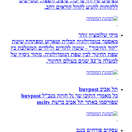
מציעים שירותי עריכה, עיצוב והפצה, ומסייעים
ללקוחות להגיע לקהל קוראים רחב.
מיקי שלומציון זוהר
מאסטר בנומרולוגיה קבלית וטארוט ומפתחת שיטת
”קוד החיבור” - שיטה להורים ולילדים המשלבת בין
שפת החינוך לבין שפת הנומרולוגיה, מתוך ניסיון של
למעלה מ־32 שנים בעולם החינוך.
תל אביב buypost
כל מאמרי התוכן שך גל חזיזה מנכ”ל buypost
שפורסמו באתר תל אביב ברשת mcity
עסקים פורחים בנגב