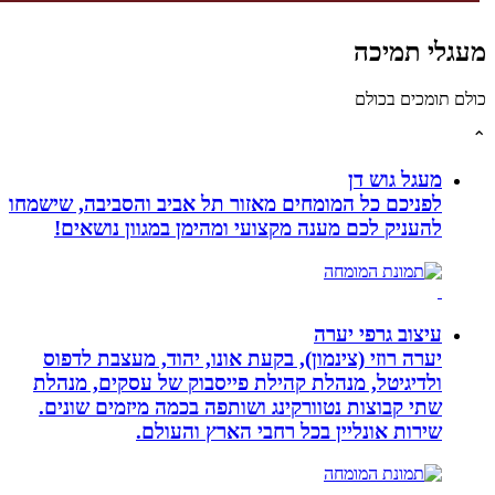
לי תמיכה
תומכים בכולם
מעגל גוש דן
לפניכם כל המומחים מאזור תל אביב והסביבה, שישמחו
להעניק לכם מענה מקצועי ומהימן במגוון נושאים!
עיצוב גרפי יערה
יערה רוזי (צינמון), בקעת אונו, יהוד, מעצבת לדפוס
ולדיגיטל, מנהלת קהילת פייסבוק של עסקים, מנהלת
שתי קבוצות נטוורקינג ושותפה בכמה מיזמים שונים.
שירות אונליין בכל רחבי הארץ והעולם.