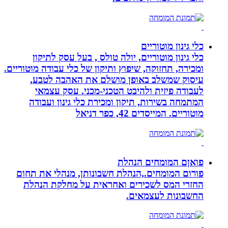
כלי גינון מוטוריים
כלי גינון מוטוריים, יולה טולס , בעל עסק לתיקון
ומכירה, תחזוקה, שיפוץ ותיקון של כלי עבודה מוטוריים.
עיסוק שמשלב באופן מושלם את האהבה לטבע,
לעבודה פיזית ולהיבט הטכני-מכני. עסק עצמאי
המתמחה בשירות, תיקון ומכירת כלי גינון ועבודה
מוטוריים. המייסדים 42, כפר דניאל
פואןם המומחים הנהלת
פורום המומחים.,הנהלת חשבונותן, מנהלי את תחום
החזרי המס לשכירים ואחראית על מחלקת הנהלת
החשבונות לעצמאים.