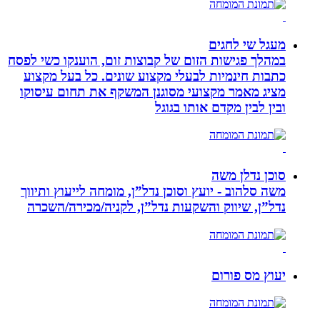
מעגל שי לחגים
במהלך פגישות הזום של קבוצות זום, הוענקו כשי לפסח
כתבות חינמיות לבעלי מקצוע שונים. כל בעל מקצוע
מציג מאמר מקצועי מסוגנן המשקף את תחום עיסוקו
ובין לבין מקדם אותו בגוגל
סוכן נדלן משה
משה סלהוב - יועץ וסוכן נדל”ן, מומחה לייעוץ ותיווך
נדל”ן, שיווק והשקעות נדל”ן, לקניה/מכירה/השכרה
יעוץ מס פורום