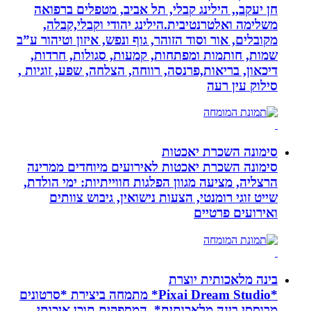
חן יעקב,, הילינג קבלי, תל אביב, מטפלים ברפואה
משלימה ואלטרנטיבית.הילינג יהודי וקבלי,קבלה,
מקובלים, אור וסוד הזוהר, גוף ונפש, איזון וטיהור ע”ב
שמות, חותמות ומפתחות, קמעות, סגולות, חרדות,
דיכאון, בריאות,פרנסה, רווחה, הצלחה, שפע, זוגיות ,
סילוק עין רעה
סימונה השכרת יאכטות
סימונה השכרת יאכטות לאירועים מיוחדים ממרינה
הרצליה, מציעה מגוון הפלגות חווייתיות: ימי הולדת,
שייט זוגי רומנטי, הצעות נישואין, גיבוש צוותים
ואירועים פרטיים
בינה מלאכותית יוצרת
*Pixai Dream Studio* מתמחה ביצירת *סרטונים
מבוססי בינה מלאכותית*, המספקים תוכן איכותי