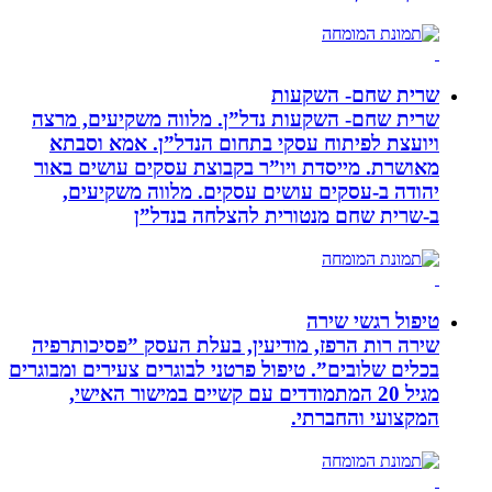
שרית שחם- השקעות
שרית שחם- השקעות נדל”ן. מלווה משקיעים, מרצה
ויועצת לפיתוח עסקי בתחום הנדל”ן. אמא וסבתא
מאושרת. ‏מייסדת ויו”ר בקבוצת עסקים עושים באור
יהודה‏ ב-‏עסקים עושים עסקים‏. ‏מלווה משקיעים,
ב-‏שרית שחם מנטורית להצלחה בנדל”ן‏
טיפול רגשי שירה
שירה רות הרפז, מודיעין, בעלת העסק ”פסיכותרפיה
בכלים שלובים”. טיפול פרטני לבוגרים צעירים ומבוגרים
מגיל 20 המתמודדים עם קשיים במישור האישי,
המקצועי והחברתי.