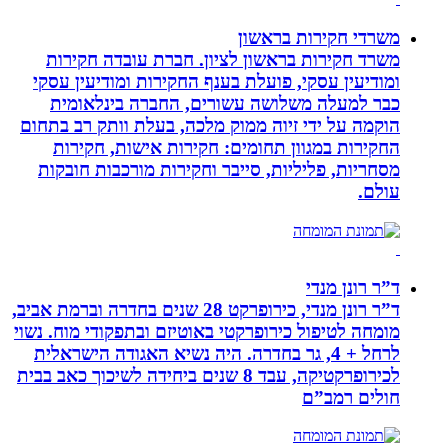
משרדי חקירות בראשון
משרד חקירות בראשון לציון. חברת עובדה חקירות
ומודיעין עסקי, פועלת בענף החקירות ומודיעין עסקי
כבר למעלה משלושה עשורים, החברה בינלאומית
הוקמה על ידי זיוה ממוק מלכה, בעלת וותק רב בתחום
החקירות במגוון תחומים: חקירות אישות, חקירות
מסחריות, פליליות, סייבר וחקירות מורכבות חובקות
עולם.
ד”ר רונן מנדי
ד”ר רונן מנדי, כירופרקט 28 שנים בחדרה וברמת אביב,
מומחה לטיפול כירופרקטי באוטיזם ובתפקודי מוח. נשוי
לרחל + 4, גר בחדרה. היה נשיא האגודה הישראלית
לכירופרקטיקה, עבד 8 שנים ביחידה לשיכוך כאב בבית
חולים רמב”ם