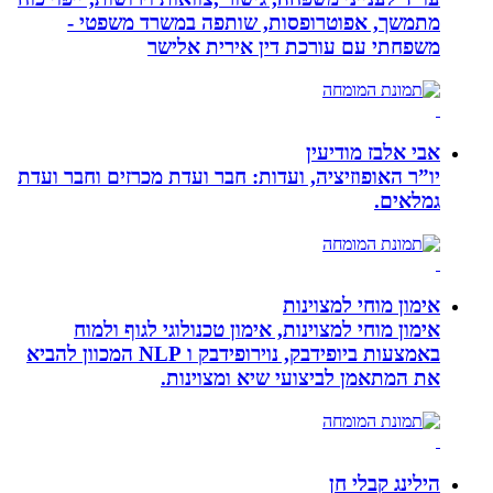
מתמשך, אפוטרופסות, שותפה במשרד משפטי -
משפחתי עם עורכת דין אירית אלישר
אבי אלבז מודיעין
יו”ר האופוזיציה, ועדות: חבר ועדת מכרזים וחבר ועדת
גמלאים.
אימון מוחי למצוינות
אימון מוחי למצוינות, אימון טכנולוגי לגוף ולמוח
באמצעות ביופידבק, נוירופידבק ו NLP המכוון להביא
את המתאמן לביצועי שיא ומצוינות.
הילינג קבלי חן