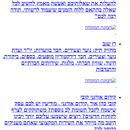
להעלות את שאלותיכם ואעשה מאמץ להשיב לכל
שאלה בהתאם ללוח הזמנים שיעמוד לרשותי. תודה
רבה לכם”
רן שגב
מחזיק תיק: נוער וצעירים. חבר בוועדות: יו”ר ועדת
נוער וצעירים, חבר דירקטוריון מופעים, כספים, ביקורת,
חינוך, שוויון חברתי, מלגות, שירותים חברתיים
והתנדבות
קידום אורגני קובי
קובי כהן אור ,קידום אורגני , מודיעין יש לכם עסק
שישמח לקבל תשומת לב נוספת? משתוקקים לצרף
לקוחות חדשים? רוצים שישמעו עליכם יותר ויבינו
היטב מה מייחד את השירות המקצועי שאתם מעניקים
ברוחב לב?