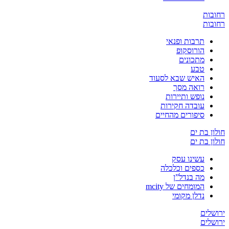
ת
ת
תרבות ופנאי
הורוסקופ
מתכונים
טבע
האיש שבא לסעוד
רואה מסך
נופש ותיירות
עובדה חקירות
סיפורים מהחיים
 בת ים
 בת ים
עשינו עסק
כספים וכלכלה
מה בנדל”ן
המומחים של mcity
נדלן מקומי
ים
ים