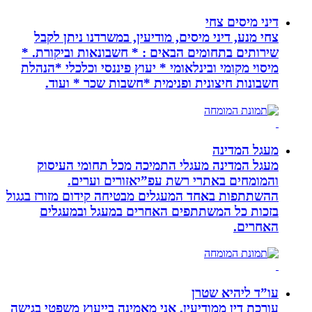
דיני מיסים צחי
צחי מנע, דיני מיסים, מודיעין, במשרדנו ניתן לקבל
שירותים בתחומים הבאים : * חשבונאות וביקורת. *
מיסוי מקומי ובינלאומי * יעוץ פיננסי וכלכלי *הנהלת
חשבונות חיצונית ופנימית *חשבות שכר * ועוד.
מעגל המדינה
מעגל המדינה מעגלי התמיכה מכל תחומי העיסוק
והמומחים באתרי רשת עפ”יאזורים וערים.
ההשתתפות באחד המעגלים מבטיחה קידום מזורז בגגול
בזכות כל המשתתפים האחרים במעגל ובמעגלים
האחרים.
עו”ד ליהיא שטרן
עורכת דין ממודיעין. אני מאמינה בייעוץ משפטי בגישה