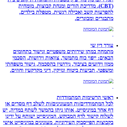
(CBT). מדריכת הורים ומנחת קבוצות. מומחית
להפרעות קשב ואכילה רגשית. מטפלת בילדים,
מתבגרים ומבוגרים.
עורך דין שי
מתמחה במתן שירותים משפטיים וגישור בתחומים
הבאים: ייפוי כוח מתמשך, צוואות וירושות, הסכמי
ממון וידועים בציבור, גירושין בהסכמה, גישור משפחתי
ומשפטי, תביעות ביטוח ונזיקין, דיני מקרקעין וחוזים.
ראשי הרשימות המתמודדות
לכל המתמודדים/ות המעונינים/ות לשלב דף מסרים או
דף אחר במיניסייט, אותו ניתן בהמשך לשתף במדיה, יש
לשלוח קישור לדף המבוקש. המיניסייט ישותף על ידינו
בקבוצות הפייסבוק העירוניות. מעונינים במיניסייט אישי