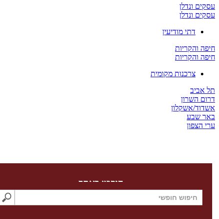
 ונדלן
 ונדלן
דתי מודיעין
והקריות
והקריות
צרכנות מקומית
ביב
השרון
ד/אשקלון
שבע
צפון
חיפוש באתר