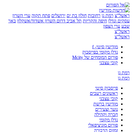
”צ
רמת גן
רחובות
חולון בת ים
ירושלים
פתח תקוה
ערי השרון
 ונדלן
חיפה והקריות
תל אביב
דרום השרון
אשדוד/אשקלון
באר
ערי הצפון
”צ
”צ
מודיעין סיטי- f
נדלן מקומי בפייסבוק
פורום המומחים של Mcity
קובי עצבני
ן
ן
פייסבוק סיטי
ראשונים רעבים
קובי עצבני
מודיעין ברשת
נוער וצעירים
חברה וקהילה
נדלן מקומי
פורום מוניציפאלי
זמזום הדבורה