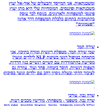
ומשכנתאות, אני המייסד והבעלים של אור-אל יעוץ
משכנתאות ופיננסים, המומחיות שלי היא מתן יעוץ
פיננסי למשפחות ולארגונים. בנוסף לכך עוסק
בהתנדבות בתחום כלכלת המשפחה דרך ארגון
”פעמונים”
שירה תמר
שמי שירה תמר, מטפלת ריגשית ומורה בתיכון. אני
מתמחה בטיפול רגשי בשיטת NLP לילדים ונוער!
מסייעת בהתמודדות עם קשיים רגשיים כגון חרדות,
הצפות רגשיות, חוסר ביטחון, פחד ועוד. עוזרת גם
לציבור הדתי ובעלת ניסיון רחב עם ילדים ונוער בסיכון)
שרה נבון, עורכי
שרה נבון, משפטי - משפחתי, מודיעין מכבים רעות,
עו”ד לענייני משפחה, גישור ,צוואות וירושות, ייפוי כוח