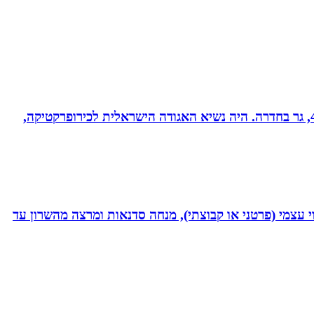
ד”ר רונן מנדי, כירופרקט 28 שנים בחדרה וברמת אביב, מומחה לטיפול כירופרקטי באוטיזם ובתפקודי מוח. נשוי לרחל + 4, גר בחדרה. היה נשיא האגודה הישראלית לכירופרקטיקה,
 נמרץ במקצועי בעקבות תאונה רותקתי לכיסא גלגלים. אני מומחית לשיטת ATH- ליווי לריפוי עצמי (פרטני או קבוצתי), מנחה סדנאות ומרצה מהשרון עד