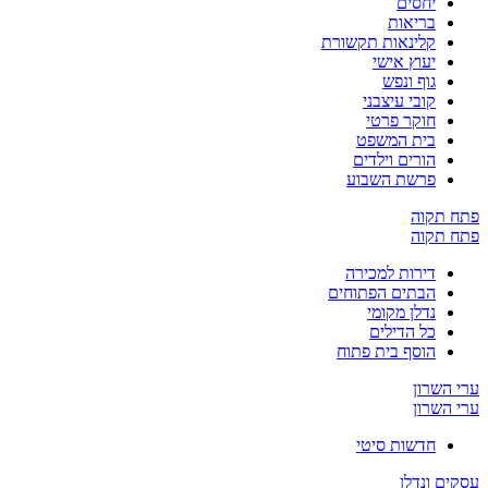
יחסים
בריאות
קלינאות תקשורת
יעוץ אישי
גוף ונפש
קובי עיצבני
חוקר פרטי
בית המשפט
הורים וילדים
פרשת השבוע
פתח תקוה
פתח תקוה
דירות למכירה
הבתים הפתוחים
נדלן מקומי
כל הדילים
הוסף בית פתוח
ערי השרון
ערי השרון
חדשות סיטי
עסקים ונדלן