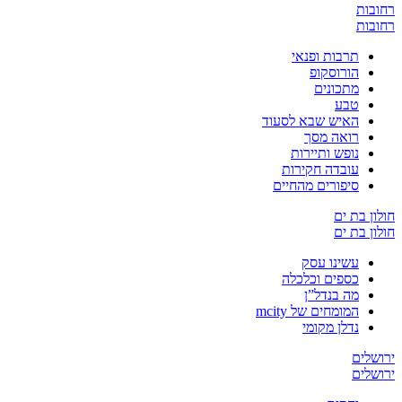
רחובות
רחובות
תרבות ופנאי
הורוסקופ
מתכונים
טבע
האיש שבא לסעוד
רואה מסך
נופש ותיירות
עובדה חקירות
סיפורים מהחיים
חולון בת ים
חולון בת ים
עשינו עסק
כספים וכלכלה
מה בנדל”ן
המומחים של mcity
נדלן מקומי
ירושלים
ירושלים