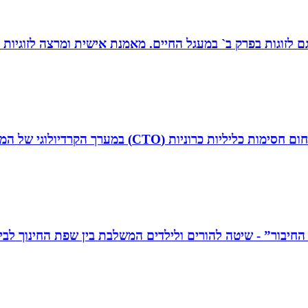
ת, גם לזוגות בפרק ב` במעגל החיים. מאמנת אישית ומרצה לזוגי
ד”ר איליה ליטובצ`יק הוא קרדיולוג מצנתר בכיר, מנהל 