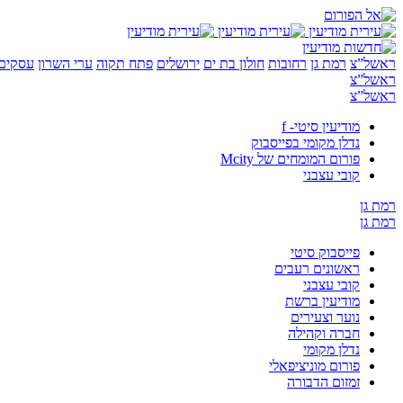
ראשל”צ
רמת גן
רחובות
חולון בת ים
ירושלים
פתח תקוה
ערי השרון
עסקים 
ראשל”צ
ראשל”צ
מודיעין סיטי- f
נדלן מקומי בפייסבוק
פורום המומחים של Mcity
קובי עצבני
רמת גן
רמת גן
פייסבוק סיטי
ראשונים רעבים
קובי עצבני
מודיעין ברשת
נוער וצעירים
חברה וקהילה
נדלן מקומי
פורום מוניציפאלי
זמזום הדבורה