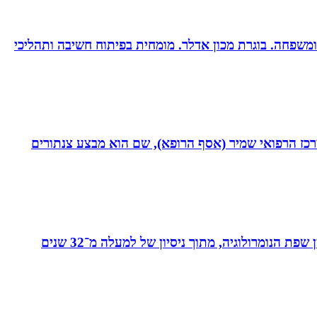
ות ומשפחה. בוגרת מכון אדלר. מומחית בפיתוח חשיבה ותהליכי
תחום חסימות כליליות כרוניות (CTO) במערך הקרדיולוגי של המרכז הרפואי שמיר (אסף הרופא), שם הוא מבצע צנתורים
מאסטר בנומרולוגיה קבלית וטארוט ומפתחת שיטת ”קוד החיבור” - שיטה להורים ולילדים המשלבת בין שפת החינוך לבין שפת הנומרולוגיה, מתוך ניסיון של למעלה מ־32 שנים