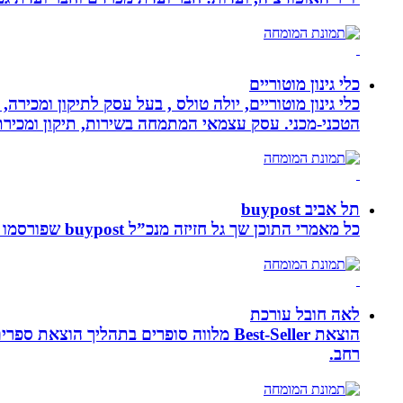
כלי גינון מוטוריים
כלי גינון מוטוריים, יולה טולס , בעל עסק לתיקון ומכי
הטכני-מכני. עסק עצמאי המתמחה בשירות, תיקון ומכירת כלי גינון
תל אביב buypost
כל מאמרי התוכן שך גל חזיזה מנכ”ל buypost שפורסמו באתר תל אביב ברשת mcity
לאה חובל עורכת
הוצאת Best-Seller מלווה סופרים בתהליך
רחב.