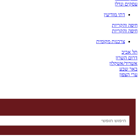
עסקים ונדלן
דתי מודיעין
חיפה והקריות
חיפה והקריות
צרכנות מקומית
תל אביב
דרום השרון
אשדוד/אשקלון
באר שבע
ערי הצפון