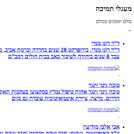
מעגלי תמיכה
כולם תומכים בכולם
⌃
ד”ר רונן מנדי
עבד 8 שנים ביחידה לשיכוך כאב בבית חולים רמב”ם
טובה גיטי זינגר
הדרום, מרצה, ציירת אינטואיטיבית עובדת גם בזום
אבי אלבז מודיעין
יו”ר האופוזיציה, ועדות: חבר ועדת מכרזים וחבר ועדת ג