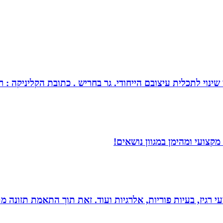
צובם הייחודי. גר בחריש . כתובת הקליניקה : רחוב כלנית 30 חריש . מנחה ומטפל בז
קצועי ומהימן במגוון נושאים!
י רגיז, בעיות פוריות, אלרגיות ועוד. זאת תוך התאמת תזונה מ