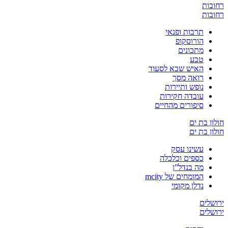
רחובות
רחובות
תרבות ופנאי
הורוסקופ
מתכונים
טבע
האיש שבא לסעוד
רואה מסך
נופש ותיירות
עובדה חקירות
סיפורים מהחיים
חולון בת ים
חולון בת ים
עשינו עסק
כספים וכלכלה
מה בנדל”ן
המומחים של mcity
נדלן מקומי
ירושלים
ירושלים