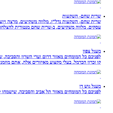
שרית שחם- השקעות
שרית שחם- השקעות נדל”ן. מלווה משקיעים, מרצה ויועצ
עסקים‏. ‏מלווה משקיעים, ב-‏שרית שחם מנטורית להצלחה 
מעגל צפון
לפניכם כל המומחים מאזור דרום וערי השרון והסביבה, ש
קו זכרון הכרמל. בעלי מקצוע מאיזורים אלה, אתם מוזמני
מעגל גוש דן
לפניכם כל המומחים מאזור תל אביב והסביבה, שישמחו לה