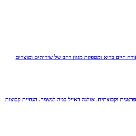
. בעלת Coach4Health, Coach4health הינה חברה העוסקת באורח חיים בריא ומספקת מגוון רחב של שירותים ומוצרים
רטנית וקבוצתית. אולגה דאייל במה לנשמה. ‏הנחיית קבוצות