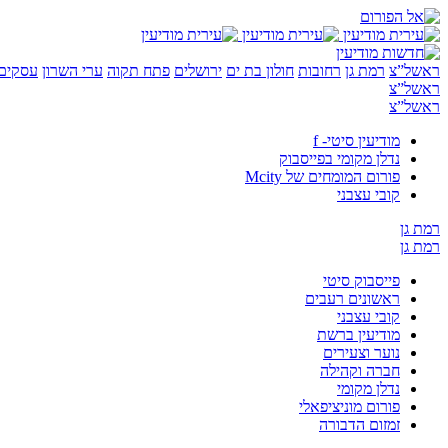
ראשל”צ
רמת גן
רחובות
חולון בת ים
ירושלים
פתח תקוה
ערי השרון
עסקים 
ראשל”צ
ראשל”צ
מודיעין סיטי- f
נדלן מקומי בפייסבוק
פורום המומחים של Mcity
קובי עצבני
רמת גן
רמת גן
פייסבוק סיטי
ראשונים רעבים
קובי עצבני
מודיעין ברשת
נוער וצעירים
חברה וקהילה
נדלן מקומי
פורום מוניציפאלי
זמזום הדבורה