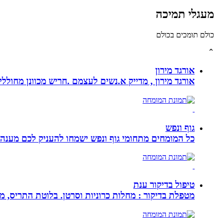
מעגלי תמיכה
כולם תומכים בכולם
⌃
אורגד מירון
אורגד מירון , מדייק א.נשים לעצמם .חריש מכוונן מחוללי שינוי לתכלית עי
גוף ונפש
כל המומחים מתחומי גוף ונפש ישמחו להעניק לכם מענה מ
טיפול בדיקור ענת
מטפלת בדיקור : מחלות כרוניות וסרטן. בלוטת התריס, מע