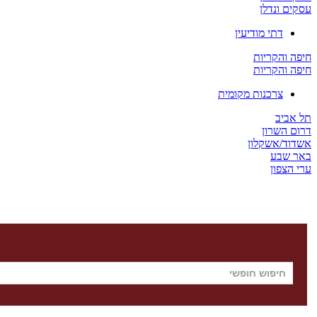
עסקים ונדלן
דתי מודיעין
חיפה והקריות
חיפה והקריות
צרכנות מקומית
תל אביב
דרום השרון
אשדוד/אשקלון
באר שבע
ערי הצפון