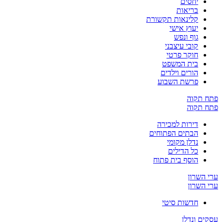
יחסים
בריאות
קלינאות תקשורת
יעוץ אישי
גוף ונפש
קובי עיצבני
חוקר פרטי
בית המשפט
הורים וילדים
פרשת השבוע
פתח תקוה
פתח תקוה
דירות למכירה
הבתים הפתוחים
נדלן מקומי
כל הדילים
הוסף בית פתוח
ערי השרון
ערי השרון
חדשות סיטי
עסקים ונדלן