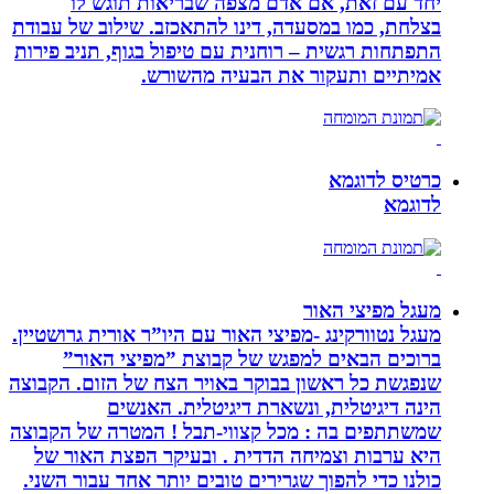
יחד עם זאת, אם אדם מצפה שבריאות תוגש לו
בצלחת, כמו במסעדה, דינו להתאכזב. שילוב של עבודת
התפתחות רגשית – רוחנית עם טיפול בגוף, תניב פירות
אמיתיים ותעקור את הבעיה מהשורש.
כרטיס לדוגמא
לדוגמא
מעגל מפיצי האור
מעגל נטוורקינג -מפיצי האור עם היו”ר אורית גרושטיין.
ברוכים הבאים למפגש של קבוצת ”מפיצי האור”
שנפגשת כל ראשון בבוקר באויר הצח של הזום. הקבוצה
הינה דיגיטלית, ונשארת דיגיטלית. האנשים
שמשתתפים בה : מכל קצווי-תבל ! המטרה של הקבוצה
היא ערבות וצמיחה הדדית . ובעיקר הפצת האור של
כולנו כדי להפוך שגרירים טובים יותר אחד עבור השני.