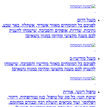
מעגל דרום
לפניכם כל המומחים מאזור אשדוד, אשקלון, באר שבע,
נתיבות, שדרות, אופקים והסביבה, שישמחו להעניק
לכם מענה מקצועי ומהימן במגוון נושאים!
מעגל מודיעין-ב
לפניכם כל המומחים מאזור מודיעין והסביבה, שישמחו
להעניק לכם מענה מקצועי ומהימן במגוון נושאים!
טיפול ריגשי, אורית
שיטת הנני: כל סוג של טיפול, כגון נטורופתיה, דיקור,
רפלקסו` ועוד מביאים תועלת רבה וכבודם במקומם.