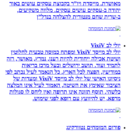
מאושרת. ‏מייסדת ויו”ר בקבוצת עסקים עושים באור
יהודה‏ ב-‏עסקים עושים עסקים‏. ‏מלווה משקיעים,
ב-‏שרית שחם מנטורית להצלחה בנדל”ן‏
יולי לב VixiV
יולי לב מייסד VixiV ומפתח כמוסה טבעית לחלוטין
ושיטת אכילה ייחודית להיות רענן, נמרץ, מאושר, רזה
לתמיד ועוד. תושב ירושלים ובעל מרכז בריאות
במודיעין, הפצה לכל הארץ. כל הנאמר לעיל נכתב לפי
ניסיונו האישי של יולי לב מייסד VixiV ומעדות של
הציבור שאימץ את השיטה, האמור לעיל אינו המלצה
כלשהי. תוסף תזונה אינו תרופה ואין ליחס לו סגולות
מרפא, יש להיוועץ עם רופא לפני שימוש.
פורום המומחים נטוורקינג