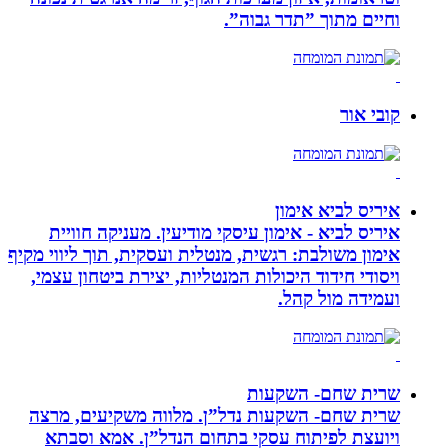
וחיים מתוך ”תדר גבוה”.
קובי אור
איריס לביא אימון
איריס לביא - אימון עיסקי מודיעין. מעניקה חוויית
אימון משולבת: רגשית, מנטלית ועסקית, תוך ליווי מקיף
ויסודי חידוד היכולות המנטליות, יצירת ביטחון עצמי,
ועמידה מול קהל.
שרית שחם- השקעות
שרית שחם- השקעות נדל”ן. מלווה משקיעים, מרצה
ויועצת לפיתוח עסקי בתחום הנדל”ן. אמא וסבתא