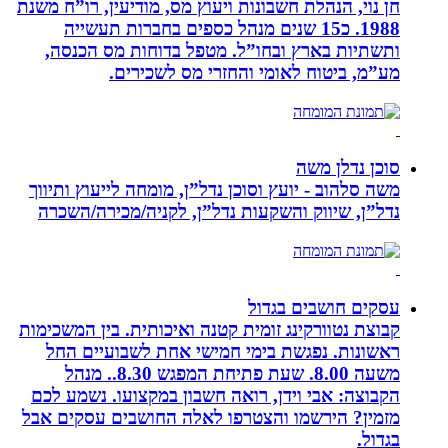
חן נוי, הנהלת חשבונות ויעוץ מס, מודיעין, רו”ח משנת
1988. כ15 שנים מנהל כספים בחברות תעשייה
ותשתיות בארץ ובחו”ל. מטפל בדוחות מס הכנסה,
מע”מ, ביטוח לאומי והחזרי מס לשכירים.
סוכן נדלן משה
משה סלהוב - יועץ וסוכן נדל”ן, מומחה לייעוץ ותיווך
נדל”ן, שיווק והשקעות נדל”ן, לקניה/מכירה/השכרה
עסקים חושבים בגדול
קבוצת נטוורקינג זומית קטנה ואיכותית. בין המשכימות
ראשונות. נפגשת בימי חמישי אחת לשבועיים החל
משעה 8.00. שעת פתיחת המפגש 8.30.. מנהל
הקבוצה: אבי וידן, רואה חשבון במקצועו. נשמע לכם
מזמין? הירשמו והצטרפו לאלה החושבים עסקים אבל
בגדול.