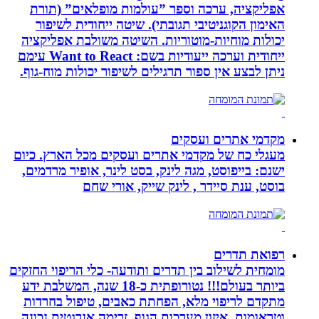
אפליקציה, ערכה וספר ”עולמות מופלאים” (תורת
האימון הקוגניטיבי תגובתי). שיטה ייחודית לשיפור
יכולות מוחיות-מוטוריות. השיטה משולבת אפליקציה
ייחודית וערכה ייעודיות בשם: Want to React עימם
ניתן לבצע אין ספור תרגילים לשיפור יכולות מוח-גוף.
מקדמי אתרים ועסקים
מעגלי כח של מקדמי אתרים ועסקים מכל הארץ. כיום
ישנם: בייפוסט, מגה לינק, בסט לינר, אופיר מרדמים,
בוסט, ענת סיידר , לינק שייק, אורי שחם
רפואת תדרים
מומחית לשילוב בין תדרים ותודעה- כלי הריפוי החזקים
ביותר בעולם!!! נטורופתית כ-18 שנה, המשלבת ידע
מתקדם לריפוי מלא, הפחתת כאבים, טיפול בחרדות
וטראומות, איזון מערכות הגוף, זרימה אנרגטית נכונה