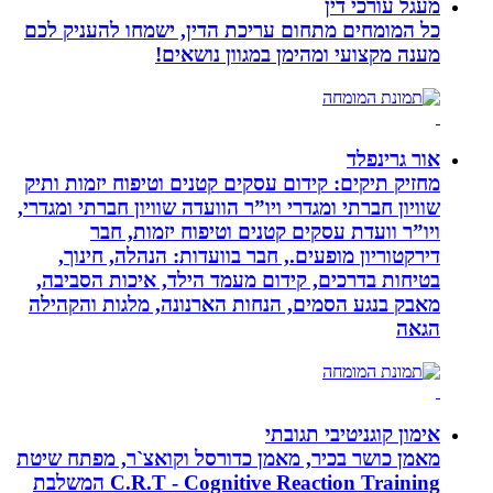
מעגל עורכי דין
כל המומחים מתחום עריכת הדין, ישמחו להעניק לכם
מענה מקצועי ומהימן במגוון נושאים!
אור גרינפלד
מחזיק תיקים: קידום עסקים קטנים וטיפוח יזמות ותיק
שוויון חברתי ומגדרי ויו”ר הוועדה שוויון חברתי ומגדרי,
ויו”ר וועדת עסקים קטנים וטיפוח יזמות, חבר
דירקטוריון מופעים., חבר בוועדות: הנהלה, חינוך,
בטיחות בדרכים, קידום מעמד הילד, איכות הסביבה,
מאבק בנגע הסמים, הנחות הארנונה, מלגות והקהילה
הגאה
אימון קוגניטיבי תגובתי
מאמן כושר בכיר, מאמן כדורסל וקואצ`ר, מפתח שיטת
C.R.T - Cognitive Reaction Training המשלבת