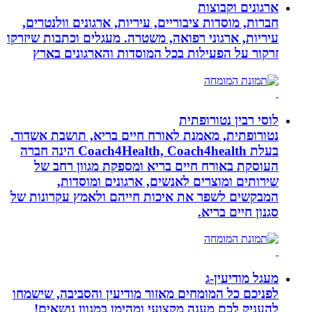
ארגונים וקבוצות
חברות, מוסדות ציבוריים, עיריות, ארגונים וולנטרים,
עיריות, ארגוני רפואה, משטרה. מעגלים וכתבות שיזרקו
זרקור על הפעילות בכל המוסדות והארגונים בארץ
לוסי רבין נטורופתית
נטורופתית, מאמנת לאורח חיים בריא, תושבת אשדוד.
בעלת Coach4Health, Coach4health הינה חברה
העוסקת באורח חיים בריא ומספקת מגוון רחב של
שירותים ומוצרים לאנשים, ארגונים ומוסדות,
המבקשים לשפר את איכות חייהם ולאמץ עקרונות של
סגנון חיים בריא.
מעגל מודיעין-ג
לפניכם כל המומחים מאזור מודיעין והסביבה, שישמחו
להעניק לכם מענה מקצועי ומהימן במגוון נושאים!