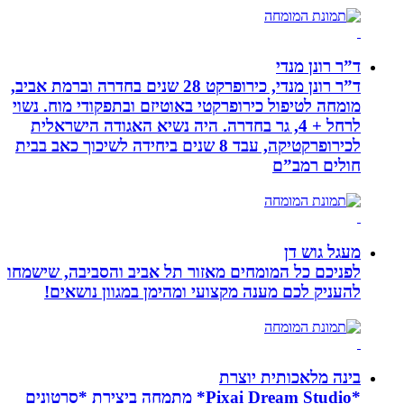
ד”ר רונן מנדי
ד”ר רונן מנדי, כירופרקט 28 שנים בחדרה וברמת אביב,
מומחה לטיפול כירופרקטי באוטיזם ובתפקודי מוח. נשוי
לרחל + 4, גר בחדרה. היה נשיא האגודה הישראלית
לכירופרקטיקה, עבד 8 שנים ביחידה לשיכוך כאב בבית
חולים רמב”ם
מעגל גוש דן
לפניכם כל המומחים מאזור תל אביב והסביבה, שישמחו
להעניק לכם מענה מקצועי ומהימן במגוון נושאים!
בינה מלאכותית יוצרת
*Pixai Dream Studio* מתמחה ביצירת *סרטונים