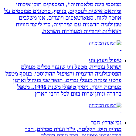
מבוססי בינה מלאכותית*, המספקים תוכן איכותי
ומותאם אישית לעסקים, בנוסף, סרטונים מבוססים על
אווטר לקוח. סטארטאפים ויוצרים. אנו משלבים
טכנולוגיה חדשנית עם יצירתיות, כדי לייצר חוויות
ויזואליות ייחודיות ומעוררות השראה.
טיפול ויעוץ זוגי
ישראל עובדיה, מטפל זוגי שנעזר בכלים מעולם
הפסיכולוגיה הדינמית והטיפול ההוליסטי. בנוסף מטפל
פרטני ומנחה מעגלי גברים. תואר שני בניהול וארגון
מערכות חינוך. ניסיון טיפולי משנת 1996.. מטפל
בחדרה ונותן שרות בזום לכל רחבי הארץ
גבי אדרי: חבר
מחזיק תיק: הקליטה, יו”ר ועדת מכרזים, חבר
דירקטוריון מופעים, חבר ועדת הנהלה.