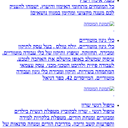
מעגל אימון ויעוץ
כל המומחים מתחומי האימון והיעוץ, ישמחו להעניק
לכם מענה מקצועי ומהימן במגוון נושאים!
כלי גינון מוטוריים
כלי גינון מוטוריים, יולה טולס , בעל עסק לתיקון
ומכירה, תחזוקה, שיפוץ ותיקון של כלי עבודה מוטוריים.
עיסוק שמשלב באופן מושלם את האהבה לטבע,
לעבודה פיזית ולהיבט הטכני-מכני. עסק עצמאי
המתמחה בשירות, תיקון ומכירת כלי גינון ועבודה
מוטוריים. המייסדים 42, כפר דניאל
טיפול רגשי שרון
טיפול רגשי - שרון לבקוביץ מטפלת רגשית בילדים
ומבוגרים ומנחת הורים. מטפלת בלקויות למידה
והפרעות קשב וריכוז, מדריכת הורים ומנחה סדנאות של