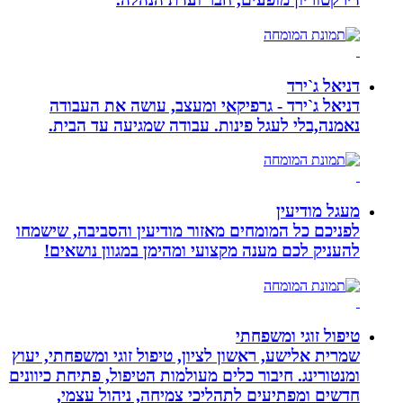
דניאל ג`ירד
דניאל ג`ירד - גרפיקאי ומעצב, עושה את העבודה
נאמנה,בלי לעגל פינות. עבודה שמגיעה עד הבית.
מעגל מודיעין
לפניכם כל המומחים מאזור מודיעין והסביבה, שישמחו
להעניק לכם מענה מקצועי ומהימן במגוון נושאים!
טיפול זוגי ומשפחתי
שמרית אלישע, ראשון לציון, טיפול זוגי ומשפחתי, יעוץ
ומנטורינג. חיבור כלים מעולמות הטיפול, פתיחת כיוונים
חדשים ומפתיעים לתהליכי צמיחה, ניהול עצמי,