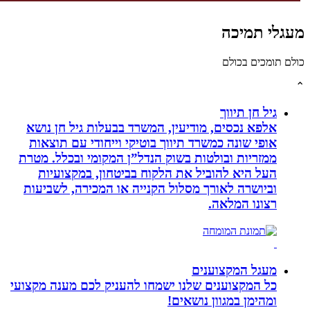
לי תמיכה
תומכים בכולם
גיל חן תיווך
אלפא נכסים, מודיעין, המשרד בבעלות גיל חן נושא
אופי שונה כמשרד תיווך בוטיקי וייחודי עם תוצאות
ממזריות ובולטות בשוק הנדל”ן המקומי ובכלל. מטרת
העל היא להוביל את הלקוח בביטחון, במקצועיות
וביושרה לאורך מסלול הקנייה או המכירה, לשביעות
רצונו המלאה.
מעגל המקצוענים
כל המקצוענים שלנו ישמחו להעניק לכם מענה מקצועי
ומהימן במגוון נושאים!