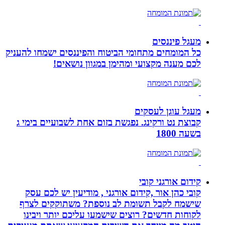
מעגל פיננסים
כל המומחים מתחומי הביטוח והפיננסים ישמחו להעניק
לכם מענה מקצועי ומהימן במגוון נושאים!
מעגל עוגן לעסקים
קבוצת נט ורקינג. נפגשת בזום אחת לשבועיים בימי ג
בשעה 1800
קידום אורגני קובי
קובי כהן אור ,קידום אורגני , מודיעין יש לכם עסק
שישמח לקבל תשומת לב נוספת? משתוקקים לצרף
לקוחות חדשים? רוצים שישמעו עליכם יותר ויבינו