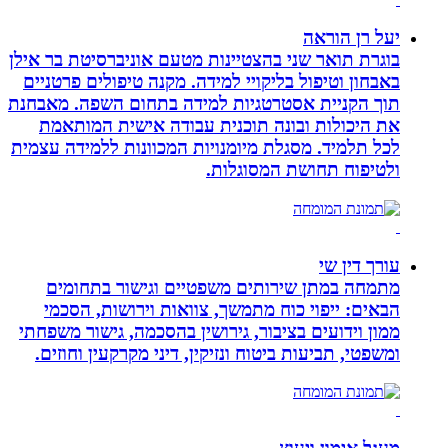
יעל רן הוראה
בוגרת תואר שני בהצטיינות מטעם אוניברסיטת בר אילן
באבחון וטיפול בליקויי למידה. מקנה טיפולים פרטניים
תוך הקניית אסטרטגיות למידה בתחום השפה. מאבחנת
את היכולות ובונה תוכנית עבודה אישית המותאמת
לכל תלמיד. מסגלת מיומנויות המכוונות ללמידה עצמית
ולטיפוח תחושת המסוגלות.
עורך דין שי
מתמחה במתן שירותים משפטיים וגישור בתחומים
הבאים: ייפוי כוח מתמשך, צוואות וירושות, הסכמי
ממון וידועים בציבור, גירושין בהסכמה, גישור משפחתי
ומשפטי, תביעות ביטוח ונזיקין, דיני מקרקעין וחוזים.