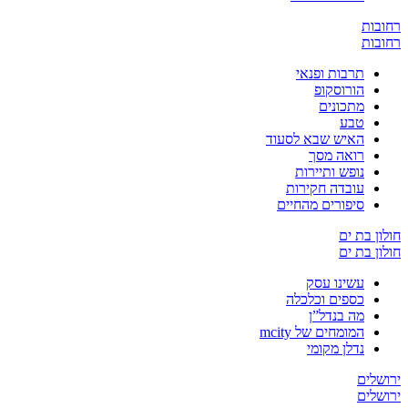
ת
ת
תרבות ופנאי
הורוסקופ
מתכונים
טבע
האיש שבא לסעוד
רואה מסך
נופש ותיירות
עובדה חקירות
סיפורים מהחיים
בת ים
בת ים
עשינו עסק
כספים וכלכלה
מה בנדל”ן
המומחים של mcity
נדלן מקומי
ים
ים