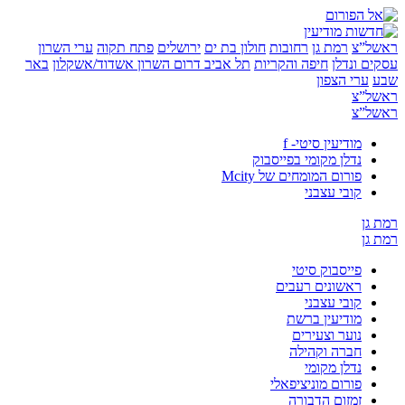
”צ
רמת גן
רחובות
חולון בת ים
ירושלים
פתח תקוה
ערי השרון
 ונדלן
חיפה והקריות
תל אביב
דרום השרון
אשדוד/אשקלון
באר
ערי הצפון
”צ
”צ
מודיעין סיטי- f
נדלן מקומי בפייסבוק
פורום המומחים של Mcity
קובי עצבני
ן
ן
פייסבוק סיטי
ראשונים רעבים
קובי עצבני
מודיעין ברשת
נוער וצעירים
חברה וקהילה
נדלן מקומי
פורום מוניציפאלי
זמזום הדבורה