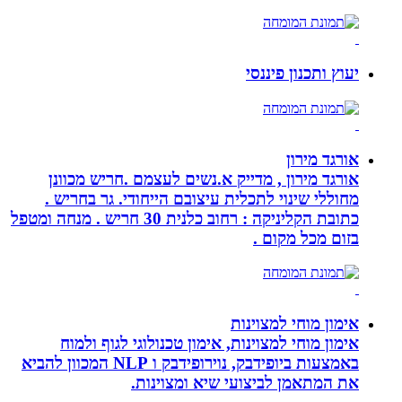
יעוץ ותכנון פיננסי
אורגד מירון
אורגד מירון , מדייק א.נשים לעצמם .חריש מכוונן
מחוללי שינוי לתכלית עיצובם הייחודי. גר בחריש .
כתובת הקליניקה : רחוב כלנית 30 חריש . מנחה ומטפל
בזום מכל מקום .
אימון מוחי למצוינות
אימון מוחי למצוינות, אימון טכנולוגי לגוף ולמוח
באמצעות ביופידבק, נוירופידבק ו NLP המכוון להביא
את המתאמן לביצועי שיא ומצוינות.