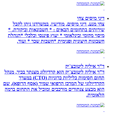
דיני מיסים צחי
צחי מנע, דיני מיסים, מודיעין, במשרדנו ניתן לקבל
שירותים בתחומים הבאים : * חשבונאות וביקורת. *
מיסוי מקומי ובינלאומי * יעוץ פיננסי וכלכלי *הנהלת
חשבונות חיצונית ופנימית *חשבות שכר * ועוד.
ד”ר איליה ליטובצ`יק
ד”ר איליה ליטובצ`יק הוא קרדיולוג מצנתר בכיר, מנהל
תחום חסימות כליליות כרוניות (CTO) במערך
הקרדיולוגי של המרכז הרפואי שמיר (אסף הרופא), שם
הוא מבצע צנתורים מורכבים ומוביל את התחום ברמה
הלאומית.