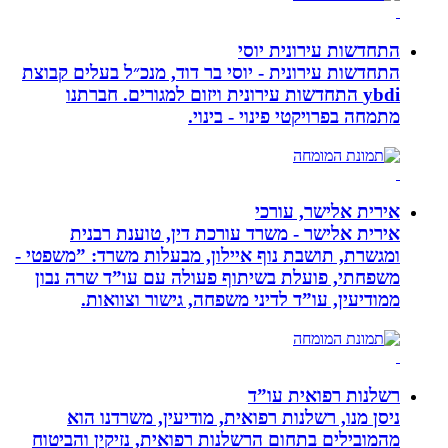
התחדשות עירונית יוסי
התחדשות עירונית - יוסי בר דוד, מנכ״ל בעלים קבוצת
ybdi התחדשות עירונית ויזום למגורים. חברתנו
מתמחה בפרויקטי פינוי - בינוי.
אירית אלישר, עורכי
אירית אלישר - משרד עורכת דין, טוענת רבנית
ומגשרת, תושבת נוף איילון, מבעלות משרד: ”משפטי -
משפחתי, פועלת בשיתוף פעולה עם עו”ד שרה נבון
ממודיעין, עו”ד לדיני משפחה, גישור וצוואות.
רשלנות רפואית עו”ד
ניסן מנו, רשלנות רפואית, מודיעין, משרדנו הוא
מהמובילים בתחום הרשלנות רפואית, נזיקין והביטוח