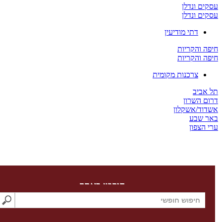
 ונדלן
 ונדלן
דתי מודיעין
והקריות
והקריות
צרכנות מקומית
יב
השרון
/אשקלון
שבע
צפון
חיפוש באתר