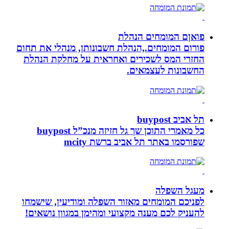
פואןם המומחים הנהלת
פורום המומחים.,הנהלת חשבונותן, מנהלי את תחום
החזרי המס לשכירים ואחראית על מחלקת הנהלת
החשבונות לעצמאים.
תל אביב buypost
כל מאמרי התוכן שך גל חזיזה מנכ”ל buypost
שפורסמו באתר תל אביב ברשת mcity
מעגל השפלה
לפניכם המומחים מאזור השפלה ומודיעין, שישמחו
להעניק לכם מענה מקצועי ומהימן במגוון נושאים!