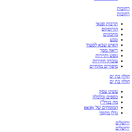
ת
ת
תרבות ופנאי
הורוסקופ
מתכונים
טבע
האיש שבא לסעוד
רואה מסך
נופש ותיירות
עובדה חקירות
סיפורים מהחיים
בת ים
בת ים
עשינו עסק
כספים וכלכלה
מה בנדל”ן
המומחים של mcity
נדלן מקומי
ים
ים