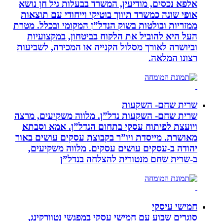
אלפא נכסים, מודיעין, המשרד בבעלות גיל חן נושא
אופי שונה כמשרד תיווך בוטיקי וייחודי עם תוצאות
ממזריות ובולטות בשוק הנדל”ן המקומי ובכלל. מטרת
העל היא להוביל את הלקוח בביטחון, במקצועיות
וביושרה לאורך מסלול הקנייה או המכירה, לשביעות
רצונו המלאה.
שרית שחם- השקעות
שרית שחם- השקעות נדל”ן. מלווה משקיעים, מרצה
ויועצת לפיתוח עסקי בתחום הנדל”ן. אמא וסבתא
מאושרת. ‏מייסדת ויו”ר בקבוצת עסקים עושים באור
יהודה‏ ב-‏עסקים עושים עסקים‏. ‏מלווה משקיעים,
ב-‏שרית שחם מנטורית להצלחה בנדל”ן‏
חמישי עיסקי
סוגרים שבוע עם חמישי עסקי במפגשי נטוורקינג,