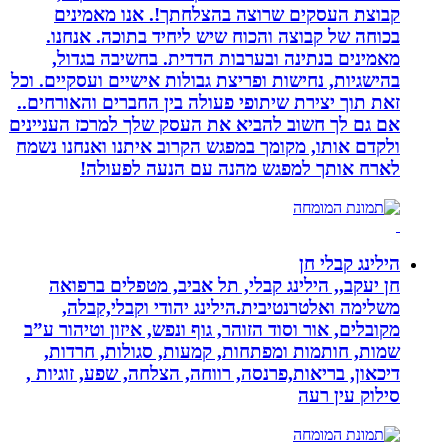
קבוצת העסקים שרוצה בהצלחתך!. אנו מאמינים
בכוחה של קבוצה והכוח שיש ליחיד בתוכה. אנחנו.
מאמינים בנתינה ובערבות הדדית. בחשיבה בגדול,
בהישגיות, נחישות ופריצת גבולות אישיים ועסקיים. וכל
זאת תוך יצירת שיתופי פעולה בין החברים והאורחים..
אם גם לך חשוב להביא את העסק שלך למרכז העניינים
ולקדם אותו, מקומך במפגש הקרוב איתנו ואנחנו נשמח
לארח אותך למפגש מהנה עם הנעה לפעולה!
הילינג קבלי חן
חן יעקב,, הילינג קבלי, תל אביב, מטפלים ברפואה
משלימה ואלטרנטיבית.הילינג יהודי וקבלי,קבלה,
מקובלים, אור וסוד הזוהר, גוף ונפש, איזון וטיהור ע”ב
שמות, חותמות ומפתחות, קמעות, סגולות, חרדות,
דיכאון, בריאות,פרנסה, רווחה, הצלחה, שפע, זוגיות ,
סילוק עין רעה