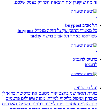
זה מה שיקפיץ את תוצאות השיווק בעסק שלכם.
תל אביב buypost
כל מאמרי התוכן שך גל חזיזה מנכ”ל buypost
שפורסמו באתר תל אביב ברשת mcity
כרטיס לדוגמא
לדוגמא
יעל רן הוראה
בוגרת תואר שני בהצטיינות מטעם אוניברסיטת בר אילן
באבחון וטיפול בליקויי למידה. מקנה טיפולים פרטניים
תוך הקניית אסטרטגיות למידה בתחום השפה. מאבחנת