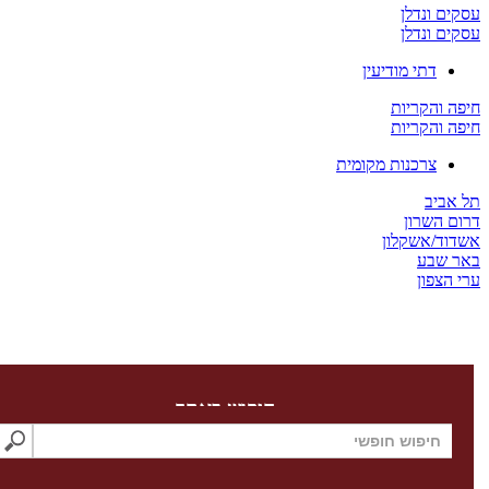
 ונדלן
 ונדלן
דתי מודיעין
והקריות
והקריות
צרכנות מקומית
יב
השרון
/אשקלון
שבע
צפון
חיפוש באתר