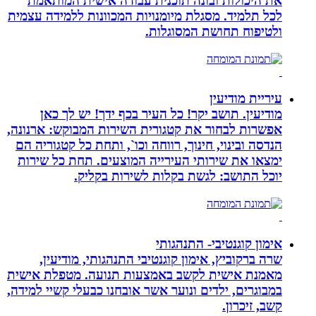
את היכולות ובונה תוכנית עבודה אישית המותאמת
לכל תלמיד. מסגלת מיומנויות המכוונות ללמידה עצמית
ולטיפוח תחושת המסוגלות.
עיריית מודיעין
מודיעין. תושב יקר! כל העיר בכף ידך! יש לך כאן
אפשרות לבחור את קטגורית השירות המבוקש: ארנונה,
הנדסה ובינוי, חינוך, רווחה וכו`, ותחת כל קטגוריה הם
ימצאו את שירותי העירייה המוצעים. תחת כל שירות
יוכל התושב: לגשת בקלות לשירות בקליק.
אימון קוגנטיבי- התנהגותי
שרה ברקוביץ, אימון קוגנטיבי התנהגותי, מודיעין,
מאמנת אישית לקשב באמצעות תנועה. מטפלת אישית
במבוגרים, ילדים ונוער אשר אובחנו כבעלי קשיי למידה,
קשב, זיכרון.