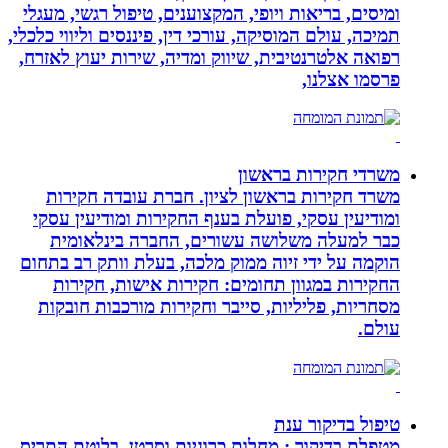
ומיסים, בריאות ויופי, המקצוענים, טיפול רגשי, מעגלי
תמיכה, עולם המוסיקה, עורכי דין, פיננסים וליווי כלכלי,
רפואה אלטרנטיבית, שיווק ומדיה, שירות יעוץ לאזרח,
פרסמו אצלנו,
משרדי חקירות בראשון
משרד חקירות בראשון לציון. חברת עובדה חקירות
ומודיעין עסקי, פועלת בענף החקירות ומודיעין עסקי
כבר למעלה משלושה עשורים, החברה בינלאומית
הוקמה על ידי זיוה ממוק מלכה, בעלת וותק רב בתחום
החקירות במגוון תחומים: חקירות אישות, חקירות
מסחריות, פליליות, סייבר וחקירות מורכבות חובקות
עולם.
טיפול בדיקור ענת
מטפלת בדיקור : מחלות כרוניות וסרטן. בלוטת התריס,