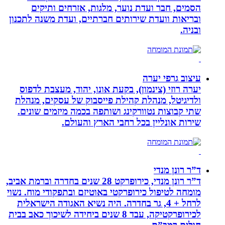
הסמים, חבר ועדת נוער, מלגות, אזרחים ותיקים
ובריאות וועדת שירותים חברתיים, ועדת משנה לתכנון
ובניה.
עיצוב גרפי יערה
יערה רוזי (צינמון), בקעת אונו, יהוד, מעצבת לדפוס
ולדיגיטל, מנהלת קהילת פייסבוק של עסקים, מנהלת
שתי קבוצות נטוורקינג ושותפה בכמה מיזמים שונים.
שירות אונליין בכל רחבי הארץ והעולם.
ד”ר רונן מנדי
ד”ר רונן מנדי, כירופרקט 28 שנים בחדרה וברמת אביב,
מומחה לטיפול כירופרקטי באוטיזם ובתפקודי מוח. נשוי
לרחל + 4, גר בחדרה. היה נשיא האגודה הישראלית
לכירופרקטיקה, עבד 8 שנים ביחידה לשיכוך כאב בבית