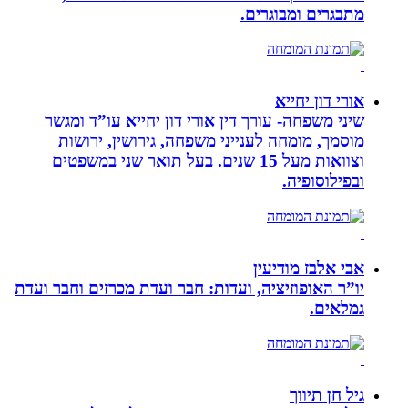
מתבגרים ומבוגרים.
אורי דון יחייא
שיני משפחה- עורך דין אורי דון יחייא עו”ד ומגשר
מוסמך, מומחה לענייני משפחה, גירושין, ירושות
וצוואות מעל 15 שנים. בעל תואר שני במשפטים
ובפילוסופיה.
אבי אלבז מודיעין
יו”ר האופוזיציה, ועדות: חבר ועדת מכרזים וחבר ועדת
גמלאים.
גיל חן תיווך