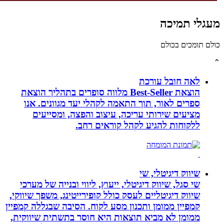
לי תמיכה
תומכים בכולם
לאה חובל עורכת
הוצאת Best-Seller מלווה סופרים בתהליך הוצאת
ספרים לאור, תוך התאמה לקהלי יעד מגוונים. אנו
מציעים שירותי עריכה, עיצוב והפצה, ומסייעים
ללקוחות להגיע לקהל קוראים רחב.
שיווק דיגיטלי, שי
שי סגל, שיווק דיגיטלי, ייעוץ, ליווי ובנייה של מערכי
שיווק דיגיטליים לעסק כולל קופירייטינג, משפך שיווקי,
קמפיין ממומן ותכנון מסע לקוח. הסיבה שבגללה קמפיין
ממומן לא מביא תוצאות היא חוסר בתשתית שיווקית,