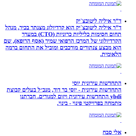
ד”ר איליה ליטובצ`יק
ד”ר איליה ליטובצ`יק הוא קרדיולוג מצנתר בכיר, מנהל
תחום חסימות כליליות כרוניות (CTO) במערך
הקרדיולוגי של המרכז הרפואי שמיר (אסף הרופא), שם
הוא מבצע צנתורים מורכבים ומוביל את התחום ברמה
הלאומית.
התחדשות עירונית יוסי
התחדשות עירונית - יוסי בר דוד, מנכ״ל בעלים קבוצת
ybdi התחדשות עירונית ויזום למגורים. חברתנו
מתמחה בפרויקטי פינוי - בינוי.
אלי סבח