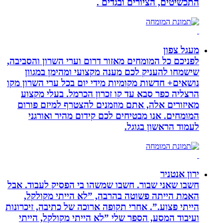
התכשיטים, הציורים ובגדים .
מעגל צפון
לפניכם כל המומחים מאזור דרום וערי השרון והסביבה,
שישמחו להעניק לכם מענה מקצועי ומהימן במגוון
נושאים+ חדשות מקומיות מידי יום בכל ערי השרון מקו
הרצליה כפר סבא עד קו זכרון הכרמל. בעלי מקצוע
מאיזורים אלה, אתם מוזמנים להצטרף למיזם פורום
המומחים. אנו מבטיחים לכם קידום מהיר ואורגני
לעמוד הראשון בגוגל.
ירון אנטניר
חשבו שאני שבור. חשבו שמשהו בי הפסיק לעבוד. אבל
האמת הייתה פשוטה בהרבה, ”לא הייתי מקולקל,
הייתי פצוע.”. אחרי תקופה ארוכה של כתיבה, זיכרונות
ועיבוד המסע, הספר שלי ”לא הייתי מקולקל, הייתי