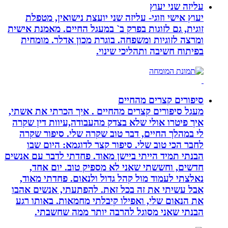
עליזה שני יעוץ
יעוץ אישי וזוגי- עליזה שני יועצת נישואין, מטפלת
זוגית, גם לזוגות בפרק ב` במעגל החיים. מאמנת אישית
ומרצה לזוגיות ומשפחה. בוגרת מכון אדלר. מומחית
בפיתוח חשיבה ותהליכי שינוי.
סיפורים קצרים מהחיים
מעגל סיפורים קצרים מהחיים . איך הכרתי את אשתי,
איך פיטרו אולי שלא בצדק מהעבודה,עיוות דין שקרה
לי במהלך החיים, דבר טוב שקרה שלי. סיפור שקרה
לחבר הכי טוב שלי. סיפור קצר לדוגמא: היום שבו
הבנתי תמיד הייתי ביישן מאוד. פחדתי לדבר עם אנשים
חדשים, וחששתי שאני לא מספיק טוב. יום אחד,
נאלצתי לעמוד מול קהל גדול ולנאום. פחדתי מאוד,
אבל עשיתי את זה בכל זאת. להפתעתי, אנשים אהבו
את הנאום שלי, ואפילו קיבלתי מחמאות. באותו רגע
הבנתי שאני מסוגל להרבה יותר ממה שחשבתי.