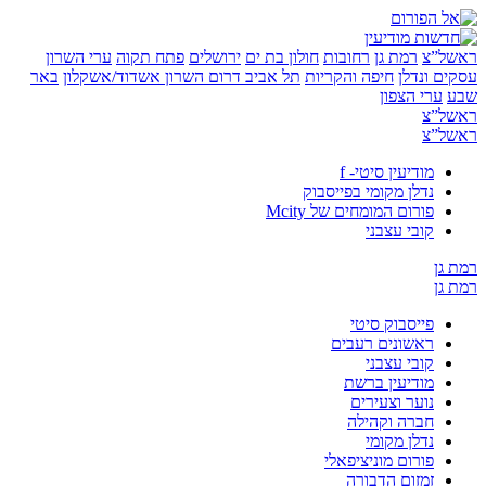
”צ
רמת גן
רחובות
חולון בת ים
ירושלים
פתח תקוה
ערי השרון
 ונדלן
חיפה והקריות
תל אביב
דרום השרון
אשדוד/אשקלון
באר
ערי הצפון
”צ
”צ
מודיעין סיטי- f
נדלן מקומי בפייסבוק
פורום המומחים של Mcity
קובי עצבני
ן
ן
פייסבוק סיטי
ראשונים רעבים
קובי עצבני
מודיעין ברשת
נוער וצעירים
חברה וקהילה
נדלן מקומי
פורום מוניציפאלי
זמזום הדבורה