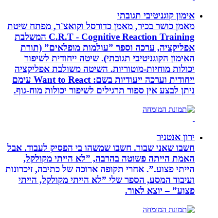
אימון קוגניטיבי תגובתי
מאמן כושר בכיר, מאמן כדורסל וקואצ`ר, מפתח שיטת
C.R.T - Cognitive Reaction Training המשלבת
אפליקציה, ערכה וספר ”עולמות מופלאים” (תורת
האימון הקוגניטיבי תגובתי). שיטה ייחודית לשיפור
יכולות מוחיות-מוטוריות. השיטה משולבת אפליקציה
ייחודית וערכה ייעודיות בשם: Want to React עימם
ניתן לבצע אין ספור תרגילים לשיפור יכולות מוח-גוף.
ירון אנטניר
חשבו שאני שבור. חשבו שמשהו בי הפסיק לעבוד. אבל
האמת הייתה פשוטה בהרבה, ”לא הייתי מקולקל,
הייתי פצוע.”. אחרי תקופה ארוכה של כתיבה, זיכרונות
ועיבוד המסע, הספר שלי ”לא הייתי מקולקל, הייתי
פצוע” – יוצא לאור.