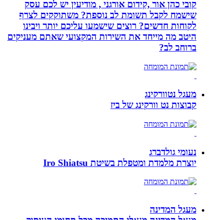
קובי כהן אור ,קידום אורגני , מודיעין יש לכם עסק
שישמח לקבל תשומת לב נוספת? משתוקקים לצרף
לקוחות חדשים? רוצים שישמעו עליכם יותר ויבינו
היטב מה מייחד את השירות המקצועי שאתם מעניקים
ברוחב לב?
מעגל נטוורקינג
קבוצות נט וורקינג של ביז
נעומי גולדברג
יוצרת מלמדת ומטפלת בשיטת Iro Shiatsu
מעגל המדינה