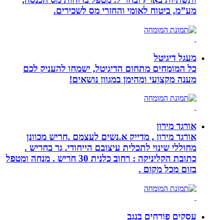
מע”מ, ביטוח לאומי והחזרי מס לשכירים.
מעגל דיגיטל
כל המומחים מתחום הדיגיטל, ישמחו להעניק לכם
מענה מקצועי ומהימן במגוון נושאים!
אורגד מירון
אורגד מירון , מדייק א.נשים לעצמם .חריש מכוונן
מחוללי שינוי לתכלית עיצובם הייחודי. גר בחריש .
כתובת הקליניקה : רחוב כלנית 30 חריש . מנחה ומטפל
בזום מכל מקום .
עסקים פורחים בנגב