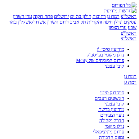
”צ
רמת גן
רחובות
חולון בת ים
ירושלים
פתח תקוה
ערי השרון
 ונדלן
חיפה והקריות
תל אביב
דרום השרון
אשדוד/אשקלון
באר
ערי הצפון
”צ
”צ
מודיעין סיטי- f
נדלן מקומי בפייסבוק
פורום המומחים של Mcity
קובי עצבני
ן
ן
פייסבוק סיטי
ראשונים רעבים
קובי עצבני
מודיעין ברשת
נוער וצעירים
חברה וקהילה
נדלן מקומי
פורום מוניציפאלי
זמזום הדבורה