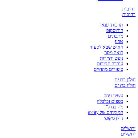
ת
ת
תרבות ופנאי
הורוסקופ
מתכונים
טבע
האיש שבא לסעוד
רואה מסך
נופש ותיירות
עובדה חקירות
סיפורים מהחיים
בת ים
בת ים
עשינו עסק
כספים וכלכלה
מה בנדל”ן
המומחים של mcity
נדלן מקומי
ים
ים