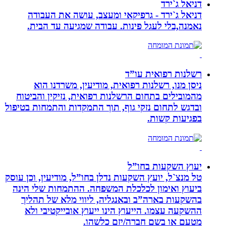
דניאל ג`ירד
דניאל ג`ירד - גרפיקאי ומעצב, עושה את העבודה
נאמנה,בלי לעגל פינות. עבודה שמגיעה עד הבית.
רשלנות רפואית עו”ד
ניסן מנו, רשלנות רפואית, מודיעין, משרדנו הוא
מהמובילים בתחום הרשלנות רפואית, נזיקין והביטוח
ובדגש לתחום נזקי גוף, תוך התמקדות והתמחות בטיפול
בפגיעות קשות.
יעוץ השקעות בחו”ל
טל מנצ`ל, יועץ השקעות נדלן בחו”ל, מודיעין, וכן עוסק
ביעוץ ואימון לכלכלת המשפחה. ההתמחות שלי הינה
בהשקעות בארה”ב ובאנגליה, ליווי מלא של תהליך
ההשקעה עצמו. הייעוץ הינו ייעוץ אובייקטיבי ולא
מטעם או בשם חברה/יזם כלשהו.