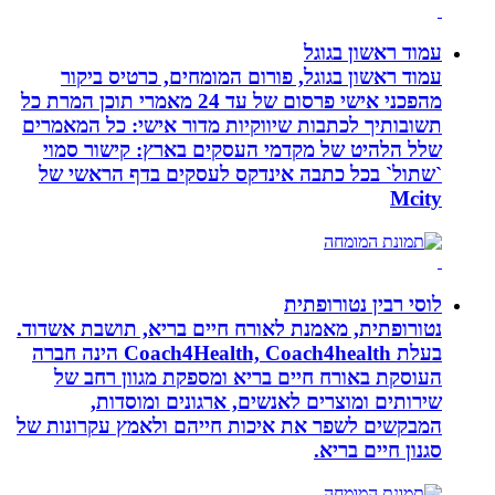
עמוד ראשון בגוגל
עמוד ראשון בגוגל, פורום המומחים, כרטיס ביקור
מהפכני אישי פרסום של עד 24 מאמרי תוכן המרת כל
תשובותיך לכתבות שיווקיות מדור אישי: כל המאמרים
שלל הלהיט של מקדמי העסקים בארץ: קישור סמוי
`שתול` בכל כתבה אינדקס לעסקים בדף הראשי של
Mcity
לוסי רבין נטורופתית
נטורופתית, מאמנת לאורח חיים בריא, תושבת אשדוד.
בעלת Coach4Health, Coach4health הינה חברה
העוסקת באורח חיים בריא ומספקת מגוון רחב של
שירותים ומוצרים לאנשים, ארגונים ומוסדות,
המבקשים לשפר את איכות חייהם ולאמץ עקרונות של
סגנון חיים בריא.