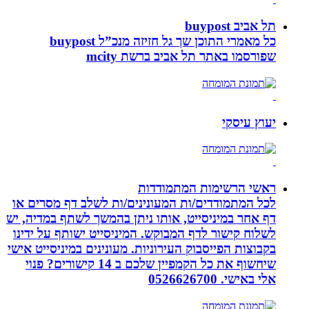
תל אביב buypost
כל מאמרי התוכן שך גל חזיזה מנכ”ל buypost
שפורסמו באתר תל אביב ברשת mcity
יעוץ עיסקי
ראשי הרשימות המתמודדות
לכל המתמודדים/ות המעונינים/ות לשלב דף מסרים או
דף אחר במיניסייט, אותו ניתן בהמשך לשתף במדיה, יש
לשלוח קישור לדף המבוקש. המיניסייט ישותף על ידינו
בקבוצות הפייסבוק העירוניות. מעונינים במיניסייט אישי
שיחשוף את כל הקמפיין שלכם ב 14 קישורים? פנוי
אלי באישי. 0526626700