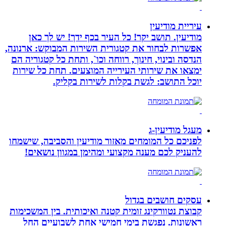
עיריית מודיעין
מודיעין. תושב יקר! כל העיר בכף ידך! יש לך כאן
אפשרות לבחור את קטגורית השירות המבוקש: ארנונה,
הנדסה ובינוי, חינוך, רווחה וכו`, ותחת כל קטגוריה הם
ימצאו את שירותי העירייה המוצעים. תחת כל שירות
יוכל התושב: לגשת בקלות לשירות בקליק.
מעגל מודיעין-ג
לפניכם כל המומחים מאזור מודיעין והסביבה, שישמחו
להעניק לכם מענה מקצועי ומהימן במגוון נושאים!
עסקים חושבים בגדול
קבוצת נטוורקינג זומית קטנה ואיכותית. בין המשכימות
ראשונות. נפגשת בימי חמישי אחת לשבועיים החל