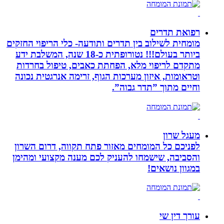
רפואת תדרים
מומחית לשילוב בין תדרים ותודעה- כלי הריפוי החזקים
ביותר בעולם!!! נטורופתית כ-18 שנה, המשלבת ידע
מתקדם לריפוי מלא, הפחתת כאבים, טיפול בחרדות
וטראומות, איזון מערכות הגוף, זרימה אנרגטית נכונה
וחיים מתוך ”תדר גבוה”.
מעגל שרון
לפניכם כל המומחים מאזור פתח תקווה, דרום השרון
והסביבה, שישמחו להעניק לכם מענה מקצועי ומהימן
במגוון נושאים!
עורך דין שי