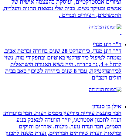
וציורים אבסטרקטיים, ועוסקת בהעצמה אישית של
אנשים ובעיקר נשים. בבית שלי נמצאת החנות והגלריה,
התכשיטים, הציורים ובגדים .
ד”ר רונן מנדי
ד”ר רונן מנדי, כירופרקט 28 שנים בחדרה וברמת אביב,
מומחה לטיפול כירופרקטי באוטיזם ובתפקודי מוח. נשוי
לרחל + 4, גר בחדרה. היה נשיא האגודה הישראלית
לכירופרקטיקה, עבד 8 שנים ביחידה לשיכוך כאב בבית
חולים רמב”ם
אילן בן סעדון
חבר מועצת עיריית מודיעין מכבים רעות. חבר בוועדות:
ועדה לתכנון אסטרטגי, יו”ר הוועדה למאבק בנגע
הסמים, חבר ועדת נוער, מלגות, אזרחים ותיקים
ובריאות וועדת שירותים חברתיים, ועדת משנה לתכנון