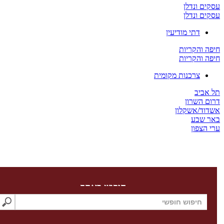
 ונדלן
 ונדלן
דתי מודיעין
והקריות
והקריות
צרכנות מקומית
יב
השרון
/אשקלון
שבע
צפון
חיפוש באתר