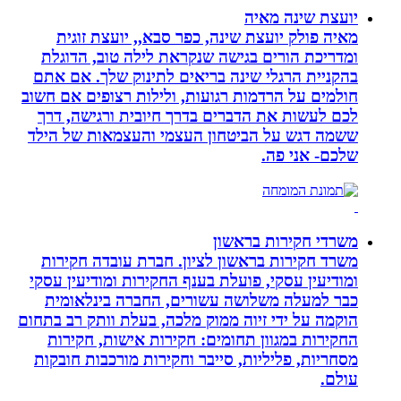
יועצת שינה מאיה
מאיה פולק יועצת שינה, כפר סבא,, יועצת זוגית
ומדריכת הורים בגישה שנקראת לילה טוב, הדוגלת
בהקניית הרגלי שינה בריאים לתינוק שלך. אם אתם
חולמים על הרדמות רגועות, ולילות רצופים אם חשוב
לכם לעשות את הדברים בדרך חיובית ורגישה, דרך
ששמה דגש על הביטחון העצמי והעצמאות של הילד
שלכם- אני פה.
משרדי חקירות בראשון
משרד חקירות בראשון לציון. חברת עובדה חקירות
ומודיעין עסקי, פועלת בענף החקירות ומודיעין עסקי
כבר למעלה משלושה עשורים, החברה בינלאומית
הוקמה על ידי זיוה ממוק מלכה, בעלת וותק רב בתחום
החקירות במגוון תחומים: חקירות אישות, חקירות
מסחריות, פליליות, סייבר וחקירות מורכבות חובקות
עולם.