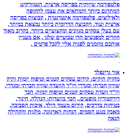
פלטפורמה שיווקית בפריסה ארצית. הנטוורקינג
המתרגם ביותר והמתאים את עצמו לתקופה
ולאילוצים. פלטפורמה אינטרנטית , קבוצות בפריסה
ארצית ועוד. הקבוצה הדרומית ביותר נמצאת במיתר,
עם בעלי עסקים מגוונים ומקצועיים ביותר. בקרוב מאוד
חוזרים למפגשים הדו שבועיים שלנו , אם מעניין
אותכם מוזמנים לפנות אליי לקבל פרטים .
אור גרינפלד
מחזיק תיקים: קידום עסקים קטנים וטיפוח יזמות ותיק
שוויון חברתי ומגדרי ויו”ר הוועדה שוויון חברתי ומגדרי,
ויו”ר וועדת עסקים קטנים וטיפוח יזמות, חבר
דירקטוריון מופעים., חבר בוועדות: הנהלה, חינוך,
בטיחות בדרכים, קידום מעמד הילד, איכות הסביבה,
מאבק בנגע הסמים, הנחות הארנונה, מלגות והקהילה
הגאה