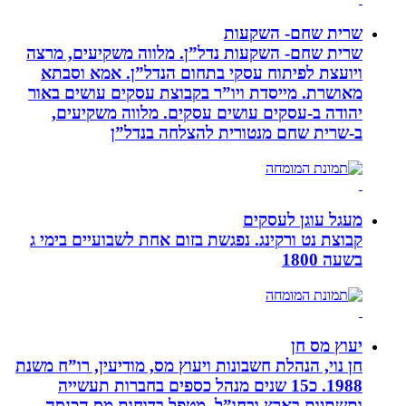
שרית שחם- השקעות
שרית שחם- השקעות נדל”ן. מלווה משקיעים, מרצה
ויועצת לפיתוח עסקי בתחום הנדל”ן. אמא וסבתא
מאושרת. ‏מייסדת ויו”ר בקבוצת עסקים עושים באור
יהודה‏ ב-‏עסקים עושים עסקים‏. ‏מלווה משקיעים,
ב-‏שרית שחם מנטורית להצלחה בנדל”ן‏
מעגל עוגן לעסקים
קבוצת נט ורקינג. נפגשת בזום אחת לשבועיים בימי ג
בשעה 1800
יעוץ מס חן
חן נוי, הנהלת חשבונות ויעוץ מס, מודיעין, רו”ח משנת
1988. כ15 שנים מנהל כספים בחברות תעשייה
ותשתיות בארץ ובחו”ל. מטפל בדוחות מס הכנסה,