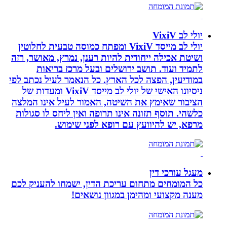
יולי לב VixiV
יולי לב מייסד VixiV ומפתח כמוסה טבעית לחלוטין
ושיטת אכילה ייחודית להיות רענן, נמרץ, מאושר, רזה
לתמיד ועוד. תושב ירושלים ובעל מרכז בריאות
במודיעין, הפצה לכל הארץ. כל הנאמר לעיל נכתב לפי
ניסיונו האישי של יולי לב מייסד VixiV ומעדות של
הציבור שאימץ את השיטה, האמור לעיל אינו המלצה
כלשהי. תוסף תזונה אינו תרופה ואין ליחס לו סגולות
מרפא, יש להיוועץ עם רופא לפני שימוש.
מעגל עורכי דין
כל המומחים מתחום עריכת הדין, ישמחו להעניק לכם
מענה מקצועי ומהימן במגוון נושאים!