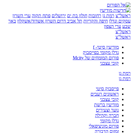
”צ
רמת גן
רחובות
חולון בת ים
ירושלים
פתח תקוה
ערי השרון
 ונדלן
חיפה והקריות
תל אביב
דרום השרון
אשדוד/אשקלון
באר
ערי הצפון
”צ
”צ
מודיעין סיטי- f
נדלן מקומי בפייסבוק
פורום המומחים של Mcity
קובי עצבני
ן
ן
פייסבוק סיטי
ראשונים רעבים
קובי עצבני
מודיעין ברשת
נוער וצעירים
חברה וקהילה
נדלן מקומי
פורום מוניציפאלי
זמזום הדבורה