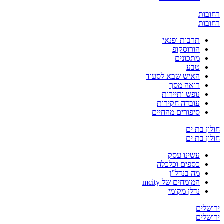
ת
ת
תרבות ופנאי
הורוסקופ
מתכונים
טבע
האיש שבא לסעוד
רואה מסך
נופש ותיירות
עובדה חקירות
סיפורים מהחיים
בת ים
בת ים
עשינו עסק
כספים וכלכלה
מה בנדל”ן
המומחים של mcity
נדלן מקומי
ים
ים