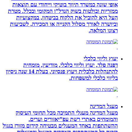
אופי שונה כמשרד תיווך בוטיקי וייחודי עם תוצאות
ממזריות ובולטות בשוק הנדל”ן המקומי ובכלל. מטרת
העל היא להוביל את הלקוח בביטחון, במקצועיות
וביושרה לאורך מסלול הקנייה או המכירה, לשביעות
רצונו המלאה.
יעוץ וליווי כלכלי
דפנה פלד, יעוץ וליווי כלכלי, מודיעין, מומחית
להתנהלות כלכלית ויעוץ פנסיוני, בעלת 14 שנה ניסיון
בליווי כלכלי למשפחות.
מעגל המדינה
מעגל המדינה מעגלי התמיכה מכל תחומי העיסוק
והמומחים באתרי רשת עפ”יאזורים וערים.
ההשתתפות באחד המעגלים מבטיחה קידום מזורז בגגול