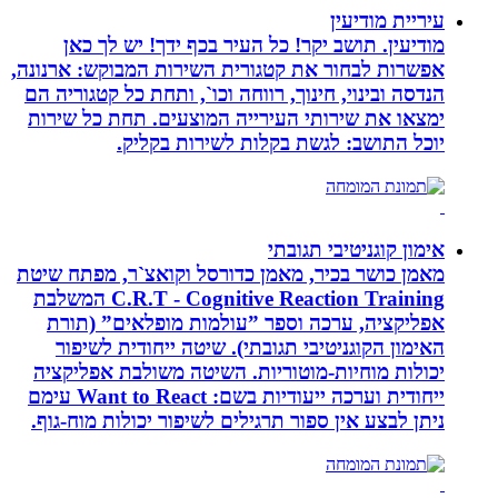
עיריית מודיעין
מודיעין. תושב יקר! כל העיר בכף ידך! יש לך כאן
אפשרות לבחור את קטגורית השירות המבוקש: ארנונה,
הנדסה ובינוי, חינוך, רווחה וכו`, ותחת כל קטגוריה הם
ימצאו את שירותי העירייה המוצעים. תחת כל שירות
יוכל התושב: לגשת בקלות לשירות בקליק.
אימון קוגניטיבי תגובתי
מאמן כושר בכיר, מאמן כדורסל וקואצ`ר, מפתח שיטת
C.R.T - Cognitive Reaction Training המשלבת
אפליקציה, ערכה וספר ”עולמות מופלאים” (תורת
האימון הקוגניטיבי תגובתי). שיטה ייחודית לשיפור
יכולות מוחיות-מוטוריות. השיטה משולבת אפליקציה
ייחודית וערכה ייעודיות בשם: Want to React עימם
ניתן לבצע אין ספור תרגילים לשיפור יכולות מוח-גוף.