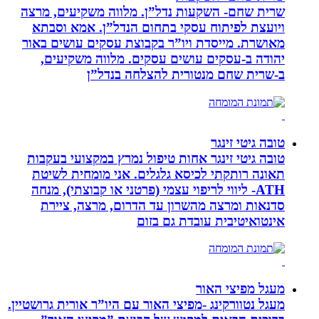
שרית שחם- השקעות נדל”ן. מלווה משקיעים, מרצה
ויועצת לפיתוח עסקי בתחום הנדל”ן. אמא וסבתא
מאושרת. ‏מייסדת ויו”ר בקבוצת עסקים עושים באור
יהודה‏ ב-‏עסקים עושים עסקים‏. ‏מלווה משקיעים,
ב-‏שרית שחם מנטורית להצלחה בנדל”ן‏
טובה גיטי זינגר
טובה גיטי זינגר אחות טיפול נמרץ במקצועי בעקבות
תאונה רותקתי לכיסא גלגלים. אני מומחית לשיטת
ATH- ליווי לריפוי עצמי (פרטני או קבוצתי), מנחה
סדנאות ומרצה מהשרון עד הדרום, מרצה, ציירת
אינטואיטיבית עובדת גם בזום
מעגל מפיצי האור
מעגל נטוורקינג -מפיצי האור עם היו”ר אורית גרושטיין.