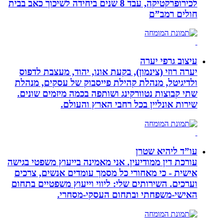
לכירופרקטיקה, עבד 8 שנים ביחידה לשיכוך כאב בבית
חולים רמב”ם
עיצוב גרפי יערה
יערה רוזי (צינמון), בקעת אונו, יהוד, מעצבת לדפוס
ולדיגיטל, מנהלת קהילת פייסבוק של עסקים, מנהלת
שתי קבוצות נטוורקינג ושותפה בכמה מיזמים שונים.
שירות אונליין בכל רחבי הארץ והעולם.
עו”ד ליהיא שטרן
עורכת דין ממודיעין. אני מאמינה בייעוץ משפטי בגישה
אישית - כי מאחורי כל מסמך עומדים אנשים, צרכים
וערכים. השירותים שלי: ליווי וייעוץ משפטיים בתחום
האישי-משפחתי ובתחום העסקי-מסחרי.