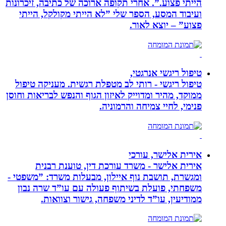
הייתי פצוע.”. אחרי תקופה ארוכה של כתיבה, זיכרונות
ועיבוד המסע, הספר שלי ”לא הייתי מקולקל, הייתי
פצוע” – יוצא לאור.
טיפול ריגשי אנרגטי,
טיפול ריגשי - רותי לב מטפלת רגשית. מעניקה טיפול
ממוקד, מהיר ומדוייק לאיזון הגוף והנפש לבריאות וחוסן
פנימי, לחיי צמיחה והרמוניה.
אירית אלישר, עורכי
אירית אלישר - משרד עורכת דין, טוענת רבנית
ומגשרת, תושבת נוף איילון, מבעלות משרד: ”משפטי -
משפחתי, פועלת בשיתוף פעולה עם עו”ד שרה נבון
ממודיעין, עו”ד לדיני משפחה, גישור וצוואות.