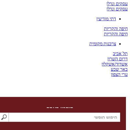
 ונדלן
 ונדלן
דתי מודיעין
והקריות
והקריות
צרכנות מקומית
יב
השרון
/אשקלון
שבע
צפון
חיפוש באתר