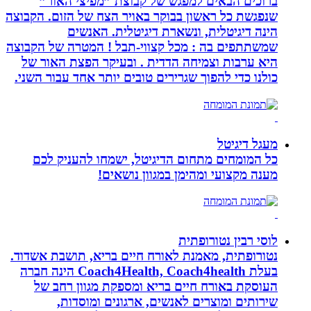
ברוכים הבאים למפגש של קבוצת ”מפיצי האור”
שנפגשת כל ראשון בבוקר באויר הצח של הזום. הקבוצה
הינה דיגיטלית, ונשארת דיגיטלית. האנשים
שמשתתפים בה : מכל קצווי-תבל ! המטרה של הקבוצה
היא ערבות וצמיחה הדדית . ובעיקר הפצת האור של
כולנו כדי להפוך שגרירים טובים יותר אחד עבור השני.
מעגל דיגיטל
כל המומחים מתחום הדיגיטל, ישמחו להעניק לכם
מענה מקצועי ומהימן במגוון נושאים!
לוסי רבין נטורופתית
נטורופתית, מאמנת לאורח חיים בריא, תושבת אשדוד.
בעלת Coach4Health, Coach4health הינה חברה
העוסקת באורח חיים בריא ומספקת מגוון רחב של
שירותים ומוצרים לאנשים, ארגונים ומוסדות,