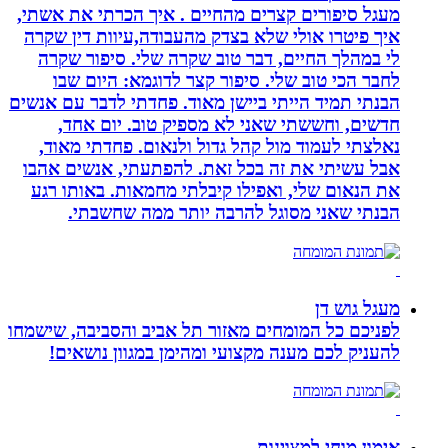
מעגל סיפורים קצרים מהחיים . איך הכרתי את אשתי,
איך פיטרו אולי שלא בצדק מהעבודה,עיוות דין שקרה
לי במהלך החיים, דבר טוב שקרה שלי. סיפור שקרה
לחבר הכי טוב שלי. סיפור קצר לדוגמא: היום שבו
הבנתי תמיד הייתי ביישן מאוד. פחדתי לדבר עם אנשים
חדשים, וחששתי שאני לא מספיק טוב. יום אחד,
נאלצתי לעמוד מול קהל גדול ולנאום. פחדתי מאוד,
אבל עשיתי את זה בכל זאת. להפתעתי, אנשים אהבו
את הנאום שלי, ואפילו קיבלתי מחמאות. באותו רגע
הבנתי שאני מסוגל להרבה יותר ממה שחשבתי.
מעגל גוש דן
לפניכם כל המומחים מאזור תל אביב והסביבה, שישמחו
להעניק לכם מענה מקצועי ומהימן במגוון נושאים!
אימון מוחי למצוינות