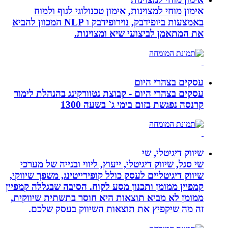
אימון מוחי למצוינות, אימון טכנולוגי לגוף ולמוח
באמצעות ביופידבק, נוירופידבק ו NLP המכוון להביא
את המתאמן לביצועי שיא ומצוינות.
עסקים בצהרי היום
עסקים בצהרי היום - קבוצת נטוורקינג בהנהלת לימור
קרנסה נפגשת בזום בימי ג` בשעה 1300
שיווק דיגיטלי, שי
שי סגל, שיווק דיגיטלי, ייעוץ, ליווי ובנייה של מערכי
שיווק דיגיטליים לעסק כולל קופירייטינג, משפך שיווקי,
קמפיין ממומן ותכנון מסע לקוח. הסיבה שבגללה קמפיין
ממומן לא מביא תוצאות היא חוסר בתשתית שיווקית,
זה מה שיקפיץ את תוצאות השיווק בעסק שלכם.