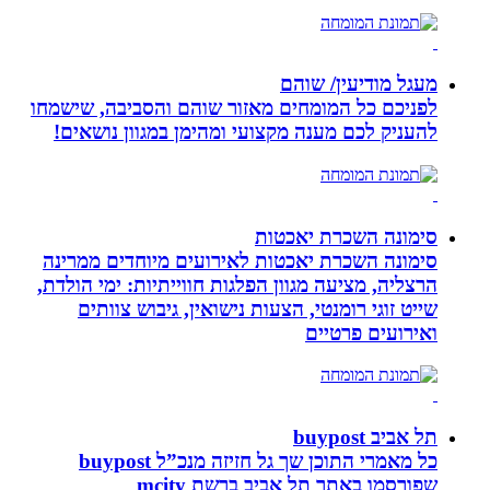
מעגל מודיעין/ שוהם
לפניכם כל המומחים מאזור שוהם והסביבה, שישמחו
להעניק לכם מענה מקצועי ומהימן במגוון נושאים!
סימונה השכרת יאכטות
סימונה השכרת יאכטות לאירועים מיוחדים ממרינה
הרצליה, מציעה מגוון הפלגות חווייתיות: ימי הולדת,
שייט זוגי רומנטי, הצעות נישואין, גיבוש צוותים
ואירועים פרטיים
תל אביב buypost
כל מאמרי התוכן שך גל חזיזה מנכ”ל buypost
שפורסמו באתר תל אביב ברשת mcity