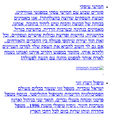
חמישי עיסקי
סוגרים שבוע עם חמישי עסקי במפגשי נטוורקינג,
קבוצת העסקים שרוצה בהצלחתך!. אנו מאמינים
בכוחה של קבוצה והכוח שיש ליחיד בתוכה. אנחנו.
מאמינים בנתינה ובערבות הדדית. בחשיבה בגדול,
בהישגיות, נחישות ופריצת גבולות אישיים ועסקיים. וכל
זאת תוך יצירת שיתופי פעולה בין החברים והאורחים..
אם גם לך חשוב להביא את העסק שלך למרכז העניינים
ולקדם אותו, מקומך במפגש הקרוב איתנו ואנחנו נשמח
לארח אותך למפגש מהנה עם הנעה לפעולה!
טיפול ויעוץ זוגי
ישראל עובדיה, מטפל זוגי שנעזר בכלים מעולם
הפסיכולוגיה הדינמית והטיפול ההוליסטי. בנוסף מטפל
פרטני ומנחה מעגלי גברים. תואר שני בניהול וארגון
מערכות חינוך. ניסיון טיפולי משנת 1996.. מטפל
בחדרה ונותן שרות בזום לכל רחבי הארץ