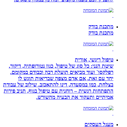
מתכנת בודק
מתכנת בודק
טיפול ריגשי, אורית
שיטת הנני: כל סוג של טיפול, כגון נטורופתיה, דיקור,
רפלקסו` ועוד מביאים תועלת רבה וכבודם במקומם.
יחד עם זאת, אם אדם מצפה שבריאות תוגש לו
בצלחת, כמו במסעדה, דינו להתאכזב. שילוב של עבודת
התפתחות רגשית – רוחנית עם טיפול בגוף, תניב פירות
אמיתיים ותעקור את הבעיה מהשורש.
מעגל העסקים