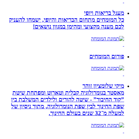
מעגל בריאות ויופי
כל המומחים מתחום הבריאות והיופי, ישמחו להעניק
לכם מענה מקצועי ומהימן במגוון נושאים!
פורום המומחים
מיקי שלומציון זוהר
מאסטר בנומרולוגיה קבלית וטארוט ומפתחת שיטת
”קוד החיבור” - שיטה להורים ולילדים המשלבת בין
שפת החינוך לבין שפת הנומרולוגיה, מתוך ניסיון של
למעלה מ־32 שנים בעולם החינוך.