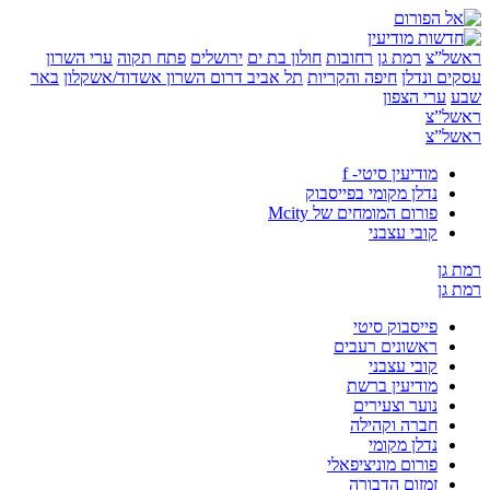
”צ
רמת גן
רחובות
חולון בת ים
ירושלים
פתח תקוה
ערי השרון
 ונדלן
חיפה והקריות
תל אביב
דרום השרון
אשדוד/אשקלון
באר
ערי הצפון
”צ
”צ
מודיעין סיטי- f
נדלן מקומי בפייסבוק
פורום המומחים של Mcity
קובי עצבני
ן
ן
פייסבוק סיטי
ראשונים רעבים
קובי עצבני
מודיעין ברשת
נוער וצעירים
חברה וקהילה
נדלן מקומי
פורום מוניציפאלי
זמזום הדבורה