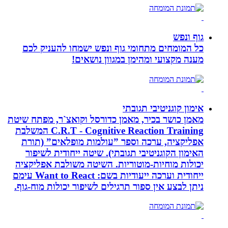
גוף ונפש
כל המומחים מתחומי גוף ונפש ישמחו להעניק לכם
מענה מקצועי ומהימן במגוון נושאים!
אימון קוגניטיבי תגובתי
מאמן כושר בכיר, מאמן כדורסל וקואצ`ר, מפתח שיטת
C.R.T - Cognitive Reaction Training המשלבת
אפליקציה, ערכה וספר ”עולמות מופלאים” (תורת
האימון הקוגניטיבי תגובתי). שיטה ייחודית לשיפור
יכולות מוחיות-מוטוריות. השיטה משולבת אפליקציה
ייחודית וערכה ייעודיות בשם: Want to React עימם
ניתן לבצע אין ספור תרגילים לשיפור יכולות מוח-גוף.