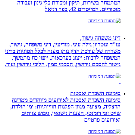
המתמחה בשירות, תיקון ומכירת כלי גינון ועבודה
מוטוריים. המייסדים 42, כפר דניאל
דיני משפחה גישור,
עו”ד ונוטריון גילה עיני, מודיעין, דיני משפחה, גישור,
משרדה של עורכת הדין נותן מענה לכלל הסוגיות בדיני
המשפחה לרבות: ייצוג בערכאות, ייפוי כח מתמשך,
גישור להסכם גירושין, הסכמי ממון, הליכי גירושין ועוד.
סימונה השכרת יאכטות
סימונה השכרת יאכטות לאירועים מיוחדים ממרינה
הרצליה, מציעה מגוון הפלגות חווייתיות: ימי הולדת,
שייט זוגי רומנטי, הצעות נישואין, גיבוש צוותים
ואירועים פרטיים