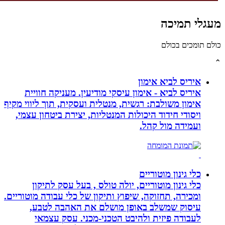
לי תמיכה
תומכים בכולם
איריס לביא אימון
איריס לביא - אימון עיסקי מודיעין. מעניקה חוויית
אימון משולבת: רגשית, מנטלית ועסקית, תוך ליווי מקיף
ויסודי חידוד היכולות המנטליות, יצירת ביטחון עצמי,
ועמידה מול קהל.
כלי גינון מוטוריים
כלי גינון מוטוריים, יולה טולס , בעל עסק לתיקון
ומכירה, תחזוקה, שיפוץ ותיקון של כלי עבודה מוטוריים.
עיסוק שמשלב באופן מושלם את האהבה לטבע,
לעבודה פיזית ולהיבט הטכני-מכני. עסק עצמאי