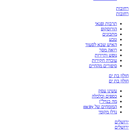
ת
ת
תרבות ופנאי
הורוסקופ
מתכונים
טבע
האיש שבא לסעוד
רואה מסך
נופש ותיירות
עובדה חקירות
סיפורים מהחיים
בת ים
בת ים
עשינו עסק
כספים וכלכלה
מה בנדל”ן
המומחים של mcity
נדלן מקומי
ים
ים