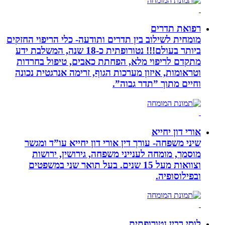
רפואת תדרים
מומחית לשילוב בין תדרים ותודעה- כלי הריפוי החזקים
ביותר בעולם!!! נטורופתית כ-18 שנה, המשלבת ידע
מתקדם לריפוי מלא, הפחתת כאבים, טיפול בחרדות
וטראומות, איזון מערכות הגוף, זרימה אנרגטית נכונה
וחיים מתוך ”תדר גבוה”.
אורי דון יחייא
שיני משפחה- עורך דין אורי דון יחייא עו”ד ומגשר
מוסמך, מומחה לענייני משפחה, גירושין, ירושות
וצוואות מעל 15 שנים. בעל תואר שני במשפטים
ובפילוסופיה.
לוסי רבין נטורופתית