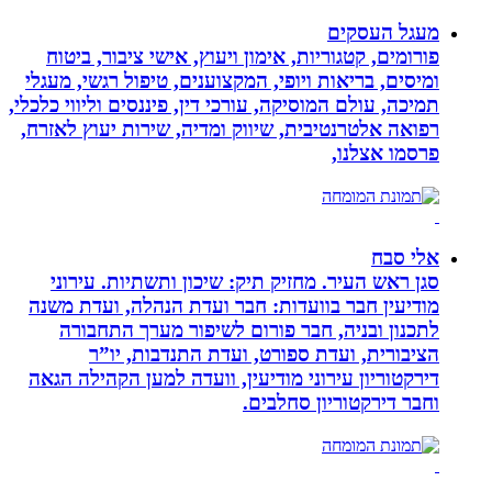
מעגל העסקים
פורומים, קטגוריות, אימון ויעוץ, אישי ציבור, ביטוח
ומיסים, בריאות ויופי, המקצוענים, טיפול רגשי, מעגלי
תמיכה, עולם המוסיקה, עורכי דין, פיננסים וליווי כלכלי,
רפואה אלטרנטיבית, שיווק ומדיה, שירות יעוץ לאזרח,
פרסמו אצלנו,
אלי סבח
סגן ראש העיר. מחזיק תיק: שיכון ותשתיות. עירוני
מודיעין חבר בוועדות: חבר ועדת הנהלה, ועדת משנה
לתכנון ובניה, חבר פורום לשיפור מערך התחבורה
הציבורית, ועדת ספורט, ועדת התנדבות, יו”ר
דירקטוריון עירוני מודיעין, וועדה למען הקהילה הגאה
וחבר דירקטוריון סחלבים.