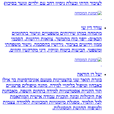
לציבור הדתי ובעלת ניסיון רחב עם ילדים ונוער בסיכון)
עורך דין שי
מתמחה במתן שירותים משפטיים וגישור בתחומים
הבאים: ייפוי כוח מתמשך, צוואות וירושות, הסכמי
ממון וידועים בציבור, גירושין בהסכמה, גישור משפחתי
ומשפטי, תביעות ביטוח ונזיקין, דיני מקרקעין וחוזים.
יעל רן הוראה
בוגרת תואר שני בהצטיינות מטעם אוניברסיטת בר אילן
באבחון וטיפול בליקויי למידה. מקנה טיפולים פרטניים
תוך הקניית אסטרטגיות למידה בתחום השפה. מאבחנת
את היכולות ובונה תוכנית עבודה אישית המותאמת
לכל תלמיד. מסגלת מיומנויות המכוונות ללמידה עצמית
ולטיפוח תחושת המסוגלות.