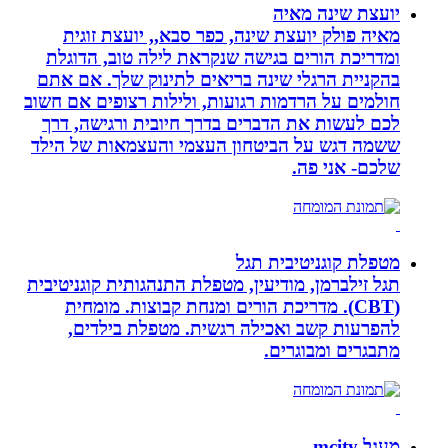
יועצת שינה מאיה
מאיה פולק יועצת שינה, כפר סבא,, יועצת זוגית
ומדריכת הורים בגישה שנקראת לילה טוב, הדוגלת
בהקניית הרגלי שינה בריאים לתינוק שלך. אם אתם
חולמים על הרדמות רגועות, ולילות רצופים אם חשוב
לכם לעשות את הדברים בדרך חיובית ורגישה, דרך
ששמה דגש על הביטחון העצמי והעצמאות של הילד
שלכם- אני פה.
מטפלת קוגניטיבית תגל
תגל זילברמן, מודיעין, מטפלת התנהגותית קוגניטיבית
(CBT). מדריכת הורים ומנחת קבוצות. מומחית
להפרעות קשב ואכילה רגשית. מטפלת בילדים,
מתבגרים ומבוגרים.
מעגל mcity