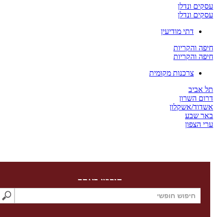
 ונדלן
 ונדלן
דתי מודיעין
והקריות
והקריות
צרכנות מקומית
יב
השרון
/אשקלון
שבע
צפון
חיפוש באתר