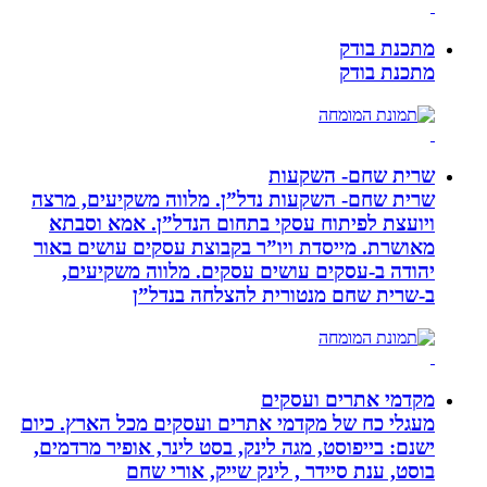
מתכנת בודק
מתכנת בודק
שרית שחם- השקעות
שרית שחם- השקעות נדל”ן. מלווה משקיעים, מרצה
ויועצת לפיתוח עסקי בתחום הנדל”ן. אמא וסבתא
מאושרת. ‏מייסדת ויו”ר בקבוצת עסקים עושים באור
יהודה‏ ב-‏עסקים עושים עסקים‏. ‏מלווה משקיעים,
ב-‏שרית שחם מנטורית להצלחה בנדל”ן‏
מקדמי אתרים ועסקים
מעגלי כח של מקדמי אתרים ועסקים מכל הארץ. כיום
ישנם: בייפוסט, מגה לינק, בסט לינר, אופיר מרדמים,
בוסט, ענת סיידר , לינק שייק, אורי שחם