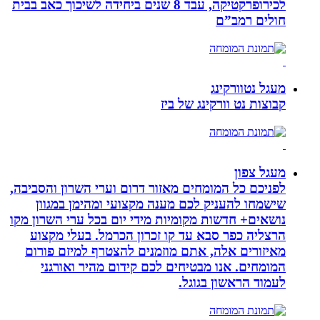
לכירופרקטיקה, עבד 8 שנים ביחידה לשיכוך כאב בבית
חולים רמב”ם
מעגל נטוורקינג
קבוצות נט וורקינג של ביז
מעגל צפון
לפניכם כל המומחים מאזור דרום וערי השרון והסביבה,
שישמחו להעניק לכם מענה מקצועי ומהימן במגוון
נושאים+ חדשות מקומיות מידי יום בכל ערי השרון מקו
הרצליה כפר סבא עד קו זכרון הכרמל. בעלי מקצוע
מאיזורים אלה, אתם מוזמנים להצטרף למיזם פורום
המומחים. אנו מבטיחים לכם קידום מהיר ואורגני
לעמוד הראשון בגוגל.