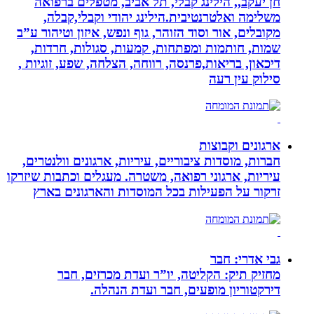
חן יעקב,, הילינג קבלי, תל אביב, מטפלים ברפואה
משלימה ואלטרנטיבית.הילינג יהודי וקבלי,קבלה,
מקובלים, אור וסוד הזוהר, גוף ונפש, איזון וטיהור ע”ב
שמות, חותמות ומפתחות, קמעות, סגולות, חרדות,
דיכאון, בריאות,פרנסה, רווחה, הצלחה, שפע, זוגיות ,
סילוק עין רעה
ארגונים וקבוצות
חברות, מוסדות ציבוריים, עיריות, ארגונים וולנטרים,
עיריות, ארגוני רפואה, משטרה. מעגלים וכתבות שיזרקו
זרקור על הפעילות בכל המוסדות והארגונים בארץ
גבי אדרי: חבר
מחזיק תיק: הקליטה, יו”ר ועדת מכרזים, חבר
דירקטוריון מופעים, חבר ועדת הנהלה.