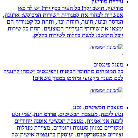
עיריית מודיעין
מודיעין. תושב יקר! כל העיר בכף ידך! יש לך כאן
אפשרות לבחור את קטגורית השירות המבוקש: ארנונה,
הנדסה ובינוי, חינוך, רווחה וכו`, ותחת כל קטגוריה הם
ימצאו את שירותי העירייה המוצעים. תחת כל שירות
יוכל התושב: לגשת בקלות לשירות בקליק.
מעגל פיננסים
כל המומחים מתחומי הביטוח והפיננסים ישמחו להעניק
לכם מענה מקצועי ומהימן במגוון נושאים!
מעצבת תכשיטים, נטע
נטע ליבנה, מעצבת תכשיטים, פרדס חנה, שמי נטע
ליבנה אני אמנית, מעצבת תכשיטי אופנה ייחודיים
ומקוריים במגוון סגנונות וחומרים, מציירת מנדלות
וציורים אבסטרקטיים, ועוסקת בהעצמה אישית של