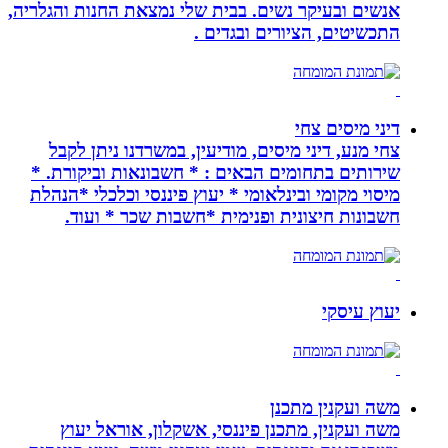
אנשים ובעיקר נשים. בבית שלי נמצאת החנות והגלריה,
התכשיטים, הציורים ובגדים .
דיני מיסים צחי
צחי מנע, דיני מיסים, מודיעין, במשרדנו ניתן לקבל
שירותים בתחומים הבאים : * חשבונאות וביקורת. *
מיסוי מקומי ובינלאומי * יעוץ פיננסי וכלכלי *הנהלת
חשבונות חיצונית ופנימית *חשבות שכר * ועוד.
יעוץ עיסקי
משה ועקנין מתכנן
משה ועקנין, מתכנן פיננסי, אשקלון, אוראל יעוץ