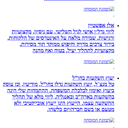
אלן אפשטיין
ליווי נדל״ן אישי לגיל השלישי, עם ניסיון, מקצועיות
ורגישות. שמירה מלאה על האינטרסים של הלקוחות,
בירור צרכים מדויק וחיפוש ממוקד תוך מסירות,
מקצועיות לתהליך יעיל, בטוח ואף מהנה
יעוץ השקעות בחו”ל
טל מנצ`ל, יועץ השקעות נדלן בחו”ל, מודיעין, וכן עוסק
ביעוץ ואימון לכלכלת המשפחה. ההתמחות שלי הינה
בהשקעות בארה”ב ובאנגליה, ליווי מלא של תהליך
ההשקעה עצמו. הייעוץ הינו ייעוץ אובייקטיבי ולא
מטעם או בשם חברה/יזם כלשהו.