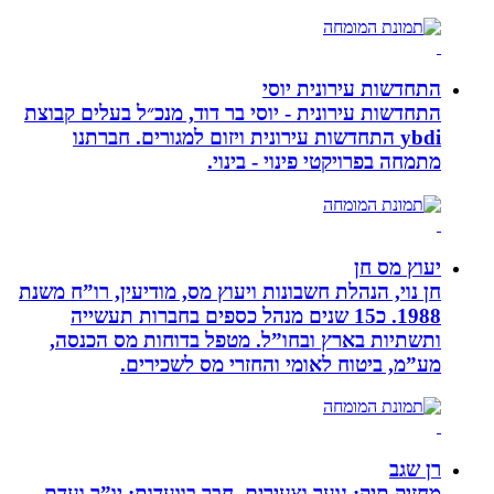
התחדשות עירונית יוסי
התחדשות עירונית - יוסי בר דוד, מנכ״ל בעלים קבוצת
ybdi התחדשות עירונית ויזום למגורים. חברתנו
מתמחה בפרויקטי פינוי - בינוי.
יעוץ מס חן
חן נוי, הנהלת חשבונות ויעוץ מס, מודיעין, רו”ח משנת
1988. כ15 שנים מנהל כספים בחברות תעשייה
ותשתיות בארץ ובחו”ל. מטפל בדוחות מס הכנסה,
מע”מ, ביטוח לאומי והחזרי מס לשכירים.
רן שגב
מחזיק תיק: נוער וצעירים. חבר בוועדות: יו”ר ועדת