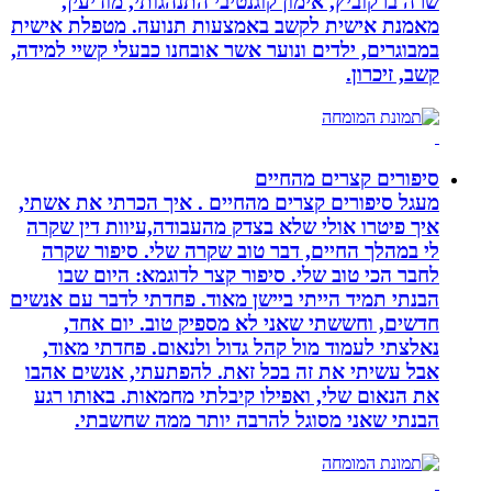
שרה ברקוביץ, אימון קוגנטיבי התנהגותי, מודיעין,
מאמנת אישית לקשב באמצעות תנועה. מטפלת אישית
במבוגרים, ילדים ונוער אשר אובחנו כבעלי קשיי למידה,
קשב, זיכרון.
סיפורים קצרים מהחיים
מעגל סיפורים קצרים מהחיים . איך הכרתי את אשתי,
איך פיטרו אולי שלא בצדק מהעבודה,עיוות דין שקרה
לי במהלך החיים, דבר טוב שקרה שלי. סיפור שקרה
לחבר הכי טוב שלי. סיפור קצר לדוגמא: היום שבו
הבנתי תמיד הייתי ביישן מאוד. פחדתי לדבר עם אנשים
חדשים, וחששתי שאני לא מספיק טוב. יום אחד,
נאלצתי לעמוד מול קהל גדול ולנאום. פחדתי מאוד,
אבל עשיתי את זה בכל זאת. להפתעתי, אנשים אהבו
את הנאום שלי, ואפילו קיבלתי מחמאות. באותו רגע
הבנתי שאני מסוגל להרבה יותר ממה שחשבתי.