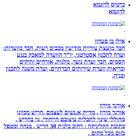
כרטיס לדוגמא
לדוגמא
אילן בן סעדון
חבר מועצת עיריית מודיעין מכבים רעות. חבר בוועדות:
ועדה לתכנון אסטרטגי, יו”ר הוועדה למאבק בנגע
הסמים, חבר ועדת נוער, מלגות, אזרחים ותיקים
ובריאות וועדת שירותים חברתיים, ועדת משנה לתכנון
ובניה.
אורגד מירון
אורגד מירון , מדייק א.נשים לעצמם .חריש מכוונן
מחוללי שינוי לתכלית עיצובם הייחודי. גר בחריש .
כתובת הקליניקה : רחוב כלנית 30 חריש . מנחה ומטפל
בזום מכל מקום .