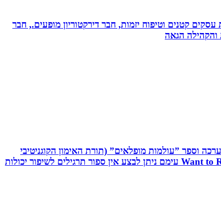
ת עסקים קטנים וטיפוח יזמות, חבר דירקטוריון מופעים., חבר
ת והקהילה הגאה
שיטת C.R.T - Cognitive Reaction Training המשלבת אפליקציה, ערכה וספר ”עולמות מופלאים” (תורת האימון הקוגניטיבי
תגובתי). שיטה ייחודית לשיפור יכולות מוחיות-מוטוריות. השיטה משולבת אפליקציה ייחודית וערכה ייעודיות בשם: Want to React עימם ניתן לבצע אין ספור תרגילים לשיפור יכולות