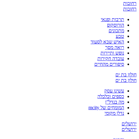
רחובות
רחובות
תרבות ופנאי
הורוסקופ
מתכונים
טבע
האיש שבא לסעוד
רואה מסך
נופש ותיירות
עובדה חקירות
סיפורים מהחיים
חולון בת ים
חולון בת ים
עשינו עסק
כספים וכלכלה
מה בנדל”ן
המומחים של mcity
נדלן מקומי
ירושלים
ירושלים