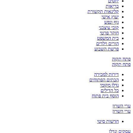
יחסים
בריאות
קלינאות תקשורת
יעוץ אישי
גוף ונפש
קובי עיצבני
חוקר פרטי
בית המשפט
הורים וילדים
פרשת השבוע
פתח תקוה
פתח תקוה
דירות למכירה
הבתים הפתוחים
נדלן מקומי
כל הדילים
הוסף בית פתוח
ערי השרון
ערי השרון
חדשות סיטי
עסקים ונדלן