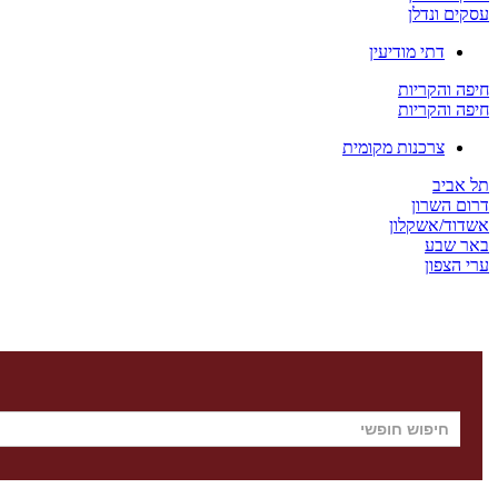
עסקים ונדלן
דתי מודיעין
חיפה והקריות
חיפה והקריות
צרכנות מקומית
תל אביב
דרום השרון
אשדוד/אשקלון
באר שבע
ערי הצפון