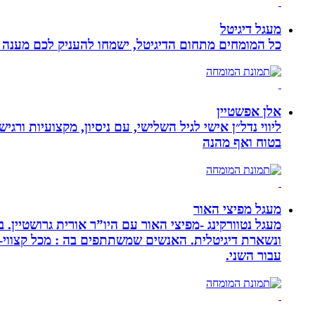
מעגל דיגיטל
כל המומחים מתחום הדיגיטל, ישמחו להעניק לכם מענה מק
אלן אפשטיין
ליווי נדל״ן אישי לגיל השלישי, עם ניסיון, מקצועיות ו
בטוח ואף מהנה
מעגל מפיצי האור
מעגל נטוורקינג -מפיצי האור עם היו”ר אורית גרושטיין
ונשארת דיגיטלית. האנשים שמשתתפים בה : מכל קצווי-ת
עבור השני.