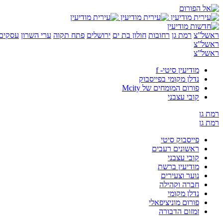
ראשל”צ
רמת גן
רחובות
חולון בת ים
ירושלים
פתח תקוה
ערי השרון
עסקים 
ראשל”צ
ראשל”צ
מודיעין סיטי- f
נדלן מקומי בפייסבוק
פורום המומחים של Mcity
קובי עצבני
רמת גן
רמת גן
פייסבוק סיטי
ראשונים רעבים
קובי עצבני
מודיעין ברשת
נוער וצעירים
חברה וקהילה
נדלן מקומי
פורום מוניציפאלי
זמזום הדבורה