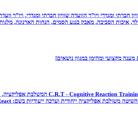
ון חברתי ומגדרי ויו”ר הוועדה שוויון חברתי ומגדרי, ויו”ר וועד
ילד, איכות הסביבה, מאבק בנגע הסמים, הנחות הארנונה, מלגו
ענה מקצועי ומהימן במגוון נושאים!
מאמן כושר בכיר, מאמן כדורסל וקואצ`ר, מפתח 