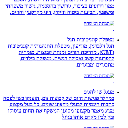
ממון וידועים בציבור, גירושין בהסכמה, גישור משפחתי
ומשפטי, תביעות ביטוח ונזיקין, דיני מקרקעין וחוזים.
מטפלת קוגניטיבית תגל
תגל זילברמן, מודיעין, מטפלת התנהגותית קוגניטיבית
(CBT). מדריכת הורים ומנחת קבוצות. מומחית
להפרעות קשב ואכילה רגשית. מטפלת בילדים,
מתבגרים ומבוגרים.
מעגל שי לחגים
במהלך פגישות הזום של קבוצות זום, הוענקו כשי לפסח
כתבות חינמיות לבעלי מקצוע שונים. כל בעל מקצוע
מציג מאמר מקצועי מסוגנן המשקף את תחום עיסוקו
ובין לבין מקדם אותו בגוגל