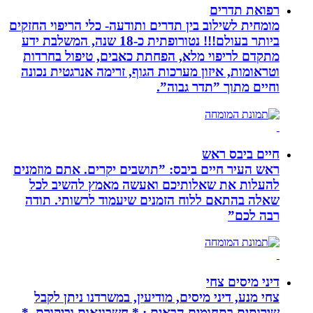
רפואת תדרים
מומחית לשילוב בין תדרים ותודעה- כלי הריפוי החזקים
ביותר בעולם!!! נטורופתית כ-18 שנה, המשלבת ידע
מתקדם לריפוי מלא, הפחתת כאבים, טיפול בחרדות
וטראומות, איזון מערכות הגוף, זרימה אנרגטית נכונה
וחיים מתוך ”תדר גבוה”.
חיים ביבס ראש
ראש העיר חיים ביבס: ”תושבים יקרים. אתם מוזמנים
להעלות את שאלותיכם ואעשה מאמץ להשיב לכל
שאלה בהתאם ללוח הזמנים שיעמוד לרשותי. תודה
רבה לכם”
דיני מיסים צחי
צחי מנע, דיני מיסים, מודיעין, במשרדנו ניתן לקבל
שירותים בתחומים הבאים : * חשבונאות וביקורת. *