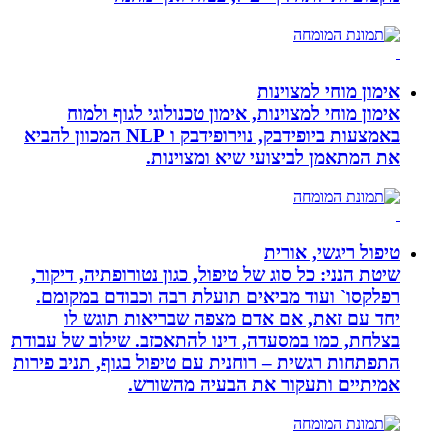
אימון מוחי למצוינות
אימון מוחי למצוינות, אימון טכנולוגי לגוף ולמוח
באמצעות ביופידבק, נוירופידבק ו NLP המכוון להביא
את המתאמן לביצועי שיא ומצוינות.
טיפול ריגשי, אורית
שיטת הנני: כל סוג של טיפול, כגון נטורופתיה, דיקור,
רפלקסו` ועוד מביאים תועלת רבה וכבודם במקומם.
יחד עם זאת, אם אדם מצפה שבריאות תוגש לו
בצלחת, כמו במסעדה, דינו להתאכזב. שילוב של עבודת
התפתחות רגשית – רוחנית עם טיפול בגוף, תניב פירות
אמיתיים ותעקור את הבעיה מהשורש.