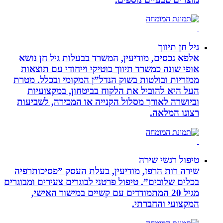
גיל חן תיווך
אלפא נכסים, מודיעין, המשרד בבעלות גיל חן נושא
אופי שונה כמשרד תיווך בוטיקי וייחודי עם תוצאות
ממזריות ובולטות בשוק הנדל”ן המקומי ובכלל. מטרת
העל היא להוביל את הלקוח בביטחון, במקצועיות
וביושרה לאורך מסלול הקנייה או המכירה, לשביעות
רצונו המלאה.
טיפול רגשי שירה
שירה רות הרפז, מודיעין, בעלת העסק ”פסיכותרפיה
בכלים שלובים”. טיפול פרטני לבוגרים צעירים ומבוגרים
מגיל 20 המתמודדים עם קשיים במישור האישי,
המקצועי והחברתי.