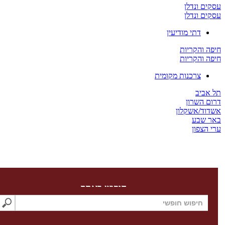
 ונדלן
 ונדלן
דתי מודיעין
והקריות
והקריות
צרכנות מקומית
יב
השרון
/אשקלון
שבע
צפון
חיפוש באתר