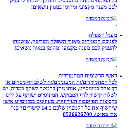
כל המומחים מתחום הנכסים והנדלן, ישמחו להעניק
לכם מענה מקצועי ומהימן במגוון נושאים!
מעגל השפלה
לפניכם המומחים מאזור השפלה ומודיעין, שישמחו
להעניק לכם מענה מקצועי ומהימן במגוון נושאים!
ראשי הרשימות המתמודדות
לכל המתמודדים/ות המעונינים/ות לשלב דף מסרים או
דף אחר במיניסייט, אותו ניתן בהמשך לשתף במדיה, יש
לשלוח קישור לדף המבוקש. המיניסייט ישותף על ידינו
בקבוצות הפייסבוק העירוניות. מעונינים במיניסייט אישי
שיחשוף את כל הקמפיין שלכם ב 14 קישורים? פנוי
אלי באישי. 0526626700