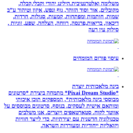
משלימה ואלטרנטיבית.הילינג יהודי וקבלי,קבלה,
מקובלים, אור וסוד הזוהר, גוף ונפש, איזון וטיהור ע”ב
שמות, חותמות ומפתחות, קמעות, סגולות, חרדות,
דיכאון, בריאות,פרנסה, רווחה, הצלחה, שפע, זוגיות ,
סילוק עין רעה
עיסוי פורום המומחים
בינה מלאכותית יוצרת
*Pixai Dream Studio* מתמחה ביצירת *סרטונים
מבוססי בינה מלאכותית*, המספקים תוכן איכותי
ומותאם אישית לעסקים, בנוסף, סרטונים מבוססים על
אווטר לקוח. סטארטאפים ויוצרים. אנו משלבים
טכנולוגיה חדשנית עם יצירתיות, כדי לייצר חוויות
ויזואליות ייחודיות ומעוררות השראה.