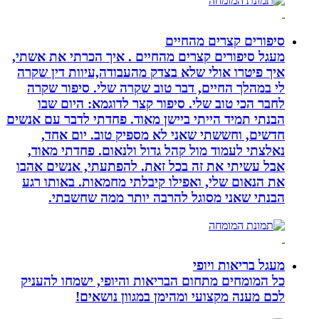
סיפורים קצרים מהחיים
מעגל סיפורים קצרים מהחיים . איך הכרתי את אשתי,
איך פיטרו אולי שלא בצדק מהעבודה,עיוות דין שקרה
לי במהלך החיים, דבר טוב שקרה שלי. סיפור שקרה
לחבר הכי טוב שלי. סיפור קצר לדוגמא: היום שבו
הבנתי תמיד הייתי ביישן מאוד. פחדתי לדבר עם אנשים
חדשים, וחששתי שאני לא מספיק טוב. יום אחד,
נאלצתי לעמוד מול קהל גדול ולנאום. פחדתי מאוד,
אבל עשיתי את זה בכל זאת. להפתעתי, אנשים אהבו
את הנאום שלי, ואפילו קיבלתי מחמאות. באותו רגע
הבנתי שאני מסוגל להרבה יותר ממה שחשבתי.
מעגל בריאות ויופי
כל המומחים מתחום הבריאות והיופי, ישמחו להעניק
לכם מענה מקצועי ומהימן במגוון נושאים!