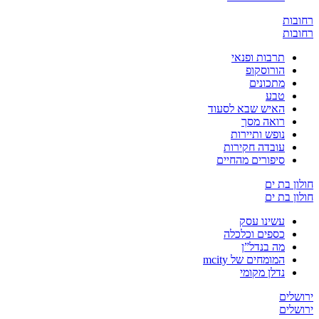
ת
ת
תרבות ופנאי
הורוסקופ
מתכונים
טבע
האיש שבא לסעוד
רואה מסך
נופש ותיירות
עובדה חקירות
סיפורים מהחיים
בת ים
בת ים
עשינו עסק
כספים וכלכלה
מה בנדל”ן
המומחים של mcity
נדלן מקומי
ים
ים