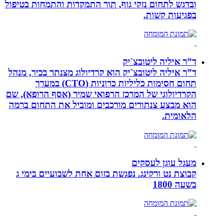
ובדגש לתחום נזקי גוף, תוך התמקדות והתמחות בטיפול
בפגיעות קשות.
ד”ר איליה ליטובצ`יק
ד”ר איליה ליטובצ`יק הוא קרדיולוג מצנתר בכיר, מנהל
תחום חסימות כליליות כרוניות (CTO) במערך
הקרדיולוגי של המרכז הרפואי שמיר (אסף הרופא), שם
הוא מבצע צנתורים מורכבים ומוביל את התחום ברמה
הלאומית.
מעגל עוגן לעסקים
קבוצת נט ורקינג. נפגשת בזום אחת לשבועיים בימי ג
בשעה 1800