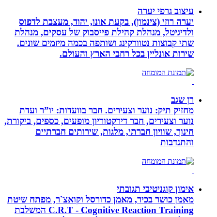
עיצוב גרפי יערה
יערה רוזי (צינמון), בקעת אונו, יהוד, מעצבת לדפוס
ולדיגיטל, מנהלת קהילת פייסבוק של עסקים, מנהלת
שתי קבוצות נטוורקינג ושותפה בכמה מיזמים שונים.
שירות אונליין בכל רחבי הארץ והעולם.
רן שגב
מחזיק תיק: נוער וצעירים. חבר בוועדות: יו”ר ועדת
נוער וצעירים, חבר דירקטוריון מופעים, כספים, ביקורת,
חינוך, שוויון חברתי, מלגות, שירותים חברתיים
והתנדבות
אימון קוגניטיבי תגובתי
מאמן כושר בכיר, מאמן כדורסל וקואצ`ר, מפתח שיטת
C.R.T - Cognitive Reaction Training המשלבת