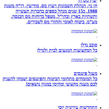
יעוץ מס חן
חן נוי, הנהלת חשבונות ויעוץ מס, מודיעין, רו”ח משנת
1988. כ15 שנים מנהל כספים בחברות תעשייה
ותשתיות בארץ ובחו”ל. מטפל בדוחות מס הכנסה,
מע”מ, ביטוח לאומי והחזרי מס לשכירים.
סובב נדלן
כל המקצועות הנוגעים לבית ולנדלן
מעגל פיננסים
כל המומחים מתחומי הביטוח והפיננסים ישמחו להעניק
לכם מענה מקצועי ומהימן במגוון נושאים!
התחדשות עירונית יוסי