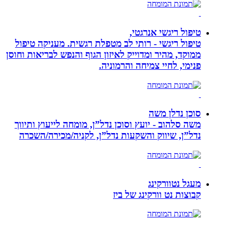
טיפול ריגשי אנרגטי,
טיפול ריגשי - רותי לב מטפלת רגשית. מעניקה טיפול
ממוקד, מהיר ומדוייק לאיזון הגוף והנפש לבריאות וחוסן
פנימי, לחיי צמיחה והרמוניה.
סוכן נדלן משה
משה סלהוב - יועץ וסוכן נדל”ן, מומחה לייעוץ ותיווך
נדל”ן, שיווק והשקעות נדל”ן, לקניה/מכירה/השכרה
מעגל נטוורקינג
קבוצות נט וורקינג של ביז