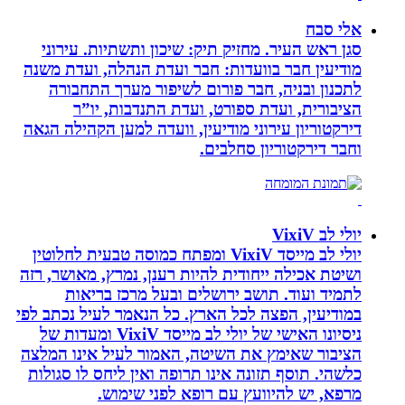
אלי סבח
סגן ראש העיר. מחזיק תיק: שיכון ותשתיות. עירוני
מודיעין חבר בוועדות: חבר ועדת הנהלה, ועדת משנה
לתכנון ובניה, חבר פורום לשיפור מערך התחבורה
הציבורית, ועדת ספורט, ועדת התנדבות, יו”ר
דירקטוריון עירוני מודיעין, וועדה למען הקהילה הגאה
וחבר דירקטוריון סחלבים.
יולי לב VixiV
יולי לב מייסד VixiV ומפתח כמוסה טבעית לחלוטין
ושיטת אכילה ייחודית להיות רענן, נמרץ, מאושר, רזה
לתמיד ועוד. תושב ירושלים ובעל מרכז בריאות
במודיעין, הפצה לכל הארץ. כל הנאמר לעיל נכתב לפי
ניסיונו האישי של יולי לב מייסד VixiV ומעדות של
הציבור שאימץ את השיטה, האמור לעיל אינו המלצה
כלשהי. תוסף תזונה אינו תרופה ואין ליחס לו סגולות
מרפא, יש להיוועץ עם רופא לפני שימוש.