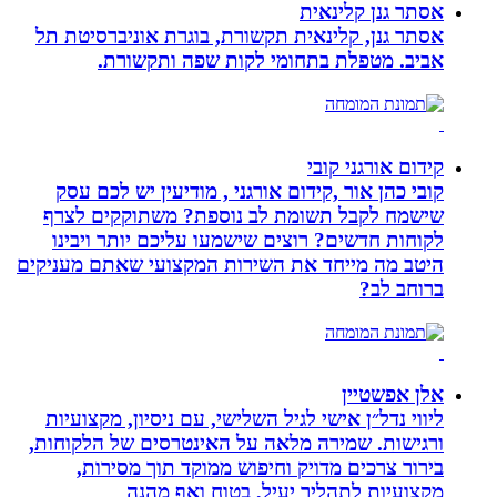
אסתר גנן קלינאית
אסתר גנן, קלינאית תקשורת, בוגרת אוניברסיטת תל
אביב. מטפלת בתחומי לקות שפה ותקשורת.
קידום אורגני קובי
קובי כהן אור ,קידום אורגני , מודיעין יש לכם עסק
שישמח לקבל תשומת לב נוספת? משתוקקים לצרף
לקוחות חדשים? רוצים שישמעו עליכם יותר ויבינו
היטב מה מייחד את השירות המקצועי שאתם מעניקים
ברוחב לב?
אלן אפשטיין
ליווי נדל״ן אישי לגיל השלישי, עם ניסיון, מקצועיות
ורגישות. שמירה מלאה על האינטרסים של הלקוחות,
בירור צרכים מדויק וחיפוש ממוקד תוך מסירות,
מקצועיות לתהליך יעיל, בטוח ואף מהנה