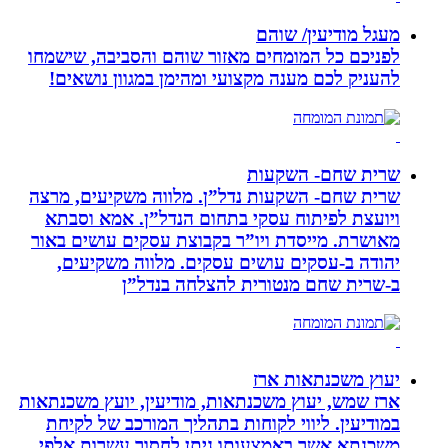
מעגל מודיעין/ שוהם
לפניכם כל המומחים מאזור שוהם והסביבה, שישמחו
להעניק לכם מענה מקצועי ומהימן במגוון נושאים!
שרית שחם- השקעות
שרית שחם- השקעות נדל”ן. מלווה משקיעים, מרצה
ויועצת לפיתוח עסקי בתחום הנדל”ן. אמא וסבתא
מאושרת. ‏מייסדת ויו”ר בקבוצת עסקים עושים באור
יהודה‏ ב-‏עסקים עושים עסקים‏. ‏מלווה משקיעים,
ב-‏שרית שחם מנטורית להצלחה בנדל”ן‏
יעוץ משכנתאות ארז
ארז שמש, יעוץ משכנתאות, מודיעין, יועץ משכנתאות
במודיעין. ליווי לקוחות בתהליך המורכב של לקיחת
משכנתא אשר באמצעותו ניתן לחסוך עשרות אלפי