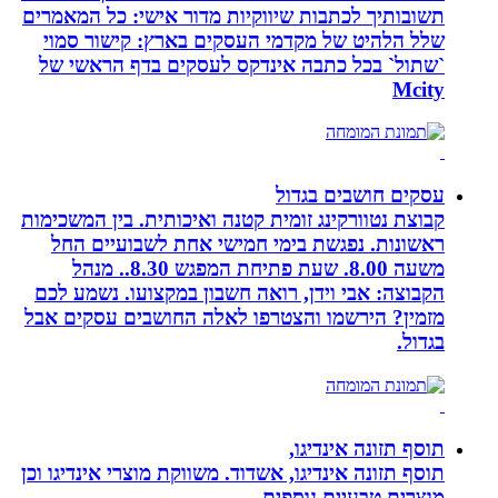
תשובותיך לכתבות שיווקיות מדור אישי: כל המאמרים
שלל הלהיט של מקדמי העסקים בארץ: קישור סמוי
`שתול` בכל כתבה אינדקס לעסקים בדף הראשי של
Mcity
עסקים חושבים בגדול
קבוצת נטוורקינג זומית קטנה ואיכותית. בין המשכימות
ראשונות. נפגשת בימי חמישי אחת לשבועיים החל
משעה 8.00. שעת פתיחת המפגש 8.30.. מנהל
הקבוצה: אבי וידן, רואה חשבון במקצועו. נשמע לכם
מזמין? הירשמו והצטרפו לאלה החושבים עסקים אבל
בגדול.
תוסף תזונה אינדיגו,
תוסף תזונה אינדיגו, אשדוד. משווקת מוצרי אינדיגו וכן
מוצרים טבעיים נוספים.