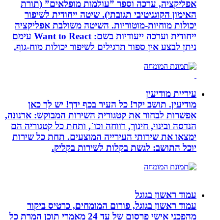
אפליקציה, ערכה וספר ”עולמות מופלאים” (תורת
האימון הקוגניטיבי תגובתי). שיטה ייחודית לשיפור
יכולות מוחיות-מוטוריות. השיטה משולבת אפליקציה
ייחודית וערכה ייעודיות בשם: Want to React עימם
ניתן לבצע אין ספור תרגילים לשיפור יכולות מוח-גוף.
עיריית מודיעין
מודיעין. תושב יקר! כל העיר בכף ידך! יש לך כאן
אפשרות לבחור את קטגורית השירות המבוקש: ארנונה,
הנדסה ובינוי, חינוך, רווחה וכו`, ותחת כל קטגוריה הם
ימצאו את שירותי העירייה המוצעים. תחת כל שירות
יוכל התושב: לגשת בקלות לשירות בקליק.
עמוד ראשון בגוגל
עמוד ראשון בגוגל, פורום המומחים, כרטיס ביקור
מהפכני אישי פרסום של עד 24 מאמרי תוכן המרת כל