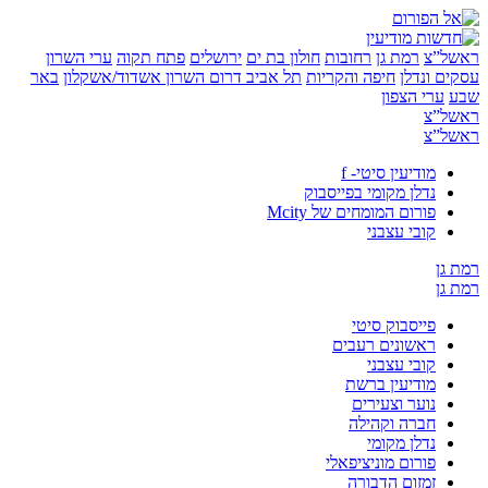
”צ
רמת גן
רחובות
חולון בת ים
ירושלים
פתח תקוה
ערי השרון
 ונדלן
חיפה והקריות
תל אביב
דרום השרון
אשדוד/אשקלון
באר
ערי הצפון
”צ
”צ
מודיעין סיטי- f
נדלן מקומי בפייסבוק
פורום המומחים של Mcity
קובי עצבני
ן
ן
פייסבוק סיטי
ראשונים רעבים
קובי עצבני
מודיעין ברשת
נוער וצעירים
חברה וקהילה
נדלן מקומי
פורום מוניציפאלי
זמזום הדבורה