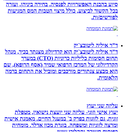
סיוע בהבנת האפשרויות לפנסיה, בחירה ביניהן, ועזרה
בכל הקשור לביצוע, כולל מיצוי הטבות המס המגיעות
לפורשים/ות.
ד”ר איליה ליטובצ`יק
ד”ר איליה ליטובצ`יק הוא קרדיולוג מצנתר בכיר, מנהל
תחום חסימות כליליות כרוניות (CTO) במערך
הקרדיולוגי של המרכז הרפואי שמיר (אסף הרופא), שם
הוא מבצע צנתורים מורכבים ומוביל את התחום ברמה
הלאומית.
עליזה שני יעוץ
יעוץ אישי וזוגי- עליזה שני יועצת נישואין, מטפלת
זוגית, גם לזוגות בפרק ב` במעגל החיים. מאמנת אישית
ומרצה לזוגיות ומשפחה. בוגרת מכון אדלר. מומחית
בפיתוח חשיבה ותהליכי שינוי.