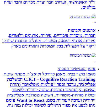
יו”ר האופוזיציה, ועדות: חבר ועדת מכרזים וחבר ועדת
גמלאים.
ארגונים וקבוצות
חברות, מוסדות ציבוריים, עיריות, ארגונים וולנטרים,
עיריות, ארגוני רפואה, משטרה. מעגלים וכתבות שיזרקו
זרקור על הפעילות בכל המוסדות והארגונים בארץ
אימון קוגניטיבי תגובתי
מאמן כושר בכיר, מאמן כדורסל וקואצ`ר, מפתח שיטת
C.R.T - Cognitive Reaction Training המשלבת
אפליקציה, ערכה וספר ”עולמות מופלאים” (תורת
האימון הקוגניטיבי תגובתי). שיטה ייחודית לשיפור
יכולות מוחיות-מוטוריות. השיטה משולבת אפליקציה
ייחודית וערכה ייעודיות בשם: Want to React עימם
ניתן לבצע אין ספור תרגילים לשיפור יכולות מוח-גוף.