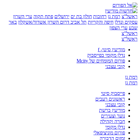
”צ
רמת גן
רחובות
חולון בת ים
ירושלים
פתח תקוה
ערי השרון
 ונדלן
חיפה והקריות
תל אביב
דרום השרון
אשדוד/אשקלון
באר
ערי הצפון
”צ
”צ
מודיעין סיטי- f
נדלן מקומי בפייסבוק
פורום המומחים של Mcity
קובי עצבני
ן
ן
פייסבוק סיטי
ראשונים רעבים
קובי עצבני
מודיעין ברשת
נוער וצעירים
חברה וקהילה
נדלן מקומי
פורום מוניציפאלי
זמזום הדבורה