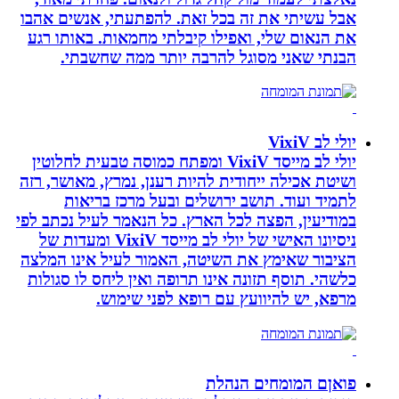
אבל עשיתי את זה בכל זאת. להפתעתי, אנשים אהבו
את הנאום שלי, ואפילו קיבלתי מחמאות. באותו רגע
הבנתי שאני מסוגל להרבה יותר ממה שחשבתי.
יולי לב VixiV
יולי לב מייסד VixiV ומפתח כמוסה טבעית לחלוטין
ושיטת אכילה ייחודית להיות רענן, נמרץ, מאושר, רזה
לתמיד ועוד. תושב ירושלים ובעל מרכז בריאות
במודיעין, הפצה לכל הארץ. כל הנאמר לעיל נכתב לפי
ניסיונו האישי של יולי לב מייסד VixiV ומעדות של
הציבור שאימץ את השיטה, האמור לעיל אינו המלצה
כלשהי. תוסף תזונה אינו תרופה ואין ליחס לו סגולות
מרפא, יש להיוועץ עם רופא לפני שימוש.
פואןם המומחים הנהלת