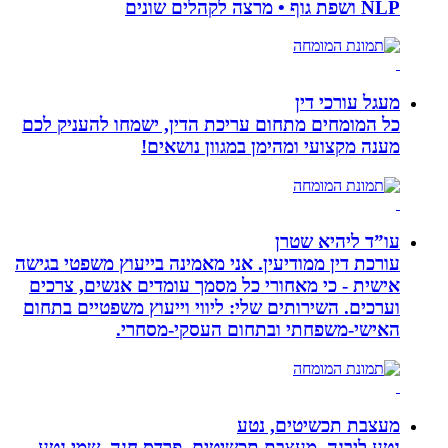
NLP ושפת גוף • מרצה לקהלים שונים
מעגל עורכי דין
כל המומחים מתחום עריכת הדין, ישמחו להעניק לכם
מענה מקצועי ומהימן במגוון נושאים!
עו”ד ליהיא שטרן
עורכת דין ממודיעין. אני מאמינה בייעוץ משפטי בגישה
אישית - כי מאחורי כל מסמך עומדים אנשים, צרכים
וערכים. השירותים שלי: ליווי וייעוץ משפטיים בתחום
האישי-משפחתי ובתחום העסקי-מסחרי.
מעצבת תכשיטים, נטע
נטע ליבנה, מעצבת תכשיטים, פרדס חנה, שמי נטע