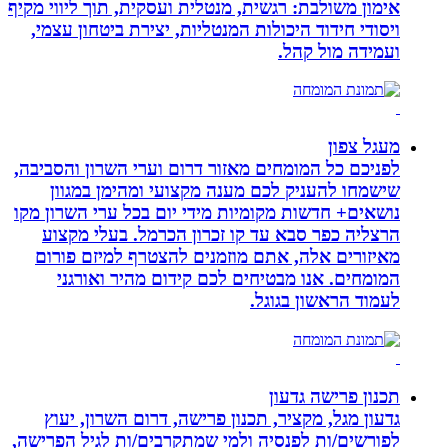
אימון משולבת: רגשית, מנטלית ועסקית, תוך ליווי מקיף
ויסודי חידוד היכולות המנטליות, יצירת ביטחון עצמי,
ועמידה מול קהל.
מעגל צפון
לפניכם כל המומחים מאזור דרום וערי השרון והסביבה,
שישמחו להעניק לכם מענה מקצועי ומהימן במגוון
נושאים+ חדשות מקומיות מידי יום בכל ערי השרון מקו
הרצליה כפר סבא עד קו זכרון הכרמל. בעלי מקצוע
מאיזורים אלה, אתם מוזמנים להצטרף למיזם פורום
המומחים. אנו מבטיחים לכם קידום מהיר ואורגני
לעמוד הראשון בגוגל.
תכנון פרישה גדעון
גדעון מגל, מקציר, תכנון פרישה, דרום השרון, יעוץ
לפורשים/ות לפנסיה ולמי שמתקרבים/ות לגיל הפרישה,