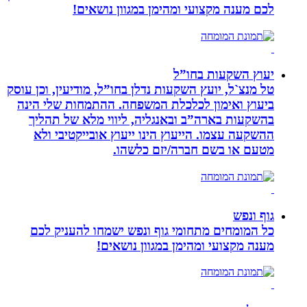
לכם מענה מקצועי ומהימן במגוון נושאים!
יעוץ השקעות בחו”ל
טל מנצ`ל, יועץ השקעות נדלן בחו”ל, מודיעין, וכן עוסק
ביעוץ ואימון לכלכלת המשפחה. ההתמחות שלי הינה
בהשקעות בארה”ב ובאנגליה, ליווי מלא של תהליך
ההשקעה עצמו. הייעוץ הינו ייעוץ אובייקטיבי ולא
מטעם או בשם חברה/יזם כלשהו.
גוף ונפש
כל המומחים מתחומי גוף ונפש ישמחו להעניק לכם
מענה מקצועי ומהימן במגוון נושאים!