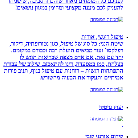
לפניכם כל המומחים מאזור שוהם והסביבה, שישמחו
להעניק לכם מענה מקצועי ומהימן במגוון נושאים!
טיפול ריגשי, אורית
שיטת הנני: כל סוג של טיפול, כגון נטורופתיה, דיקור,
רפלקסו` ועוד מביאים תועלת רבה וכבודם במקומם.
יחד עם זאת, אם אדם מצפה שבריאות תוגש לו
בצלחת, כמו במסעדה, דינו להתאכזב. שילוב של עבודת
התפתחות רגשית – רוחנית עם טיפול בגוף, תניב פירות
אמיתיים ותעקור את הבעיה מהשורש.
יעוץ עיסקי
קידום אורגני קובי