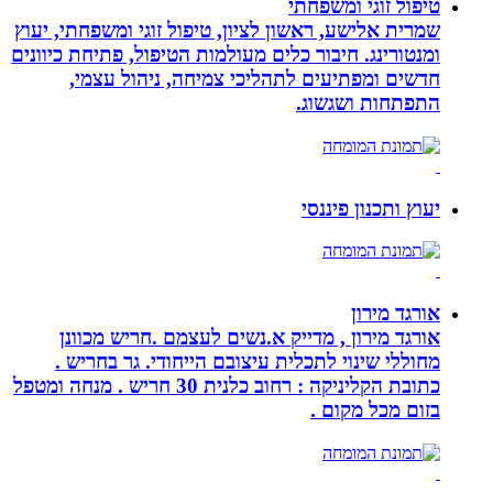
טיפול זוגי ומשפחתי
שמרית אלישע, ראשון לציון, טיפול זוגי ומשפחתי, יעוץ
ומנטורינג. חיבור כלים מעולמות הטיפול, פתיחת כיוונים
חדשים ומפתיעים לתהליכי צמיחה, ניהול עצמי,
התפתחות ושגשוג.
יעוץ ותכנון פיננסי
אורגד מירון
אורגד מירון , מדייק א.נשים לעצמם .חריש מכוונן
מחוללי שינוי לתכלית עיצובם הייחודי. גר בחריש .
כתובת הקליניקה : רחוב כלנית 30 חריש . מנחה ומטפל
בזום מכל מקום .