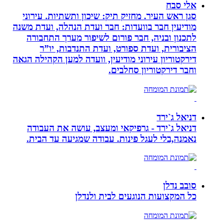
אלי סבח
סגן ראש העיר. מחזיק תיק: שיכון ותשתיות. עירוני
מודיעין חבר בוועדות: חבר ועדת הנהלה, ועדת משנה
לתכנון ובניה, חבר פורום לשיפור מערך התחבורה
הציבורית, ועדת ספורט, ועדת התנדבות, יו”ר
דירקטוריון עירוני מודיעין, וועדה למען הקהילה הגאה
וחבר דירקטוריון סחלבים.
דניאל ג`ירד
דניאל ג`ירד - גרפיקאי ומעצב, עושה את העבודה
נאמנה,בלי לעגל פינות. עבודה שמגיעה עד הבית.
סובב נדלן
כל המקצועות הנוגעים לבית ולנדלן