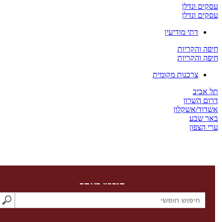
 ונדלן
 ונדלן
דתי מודיעין
והקריות
והקריות
צרכנות מקומית
ביב
השרון
ד/אשקלון
שבע
צפון
חיפוש באתר