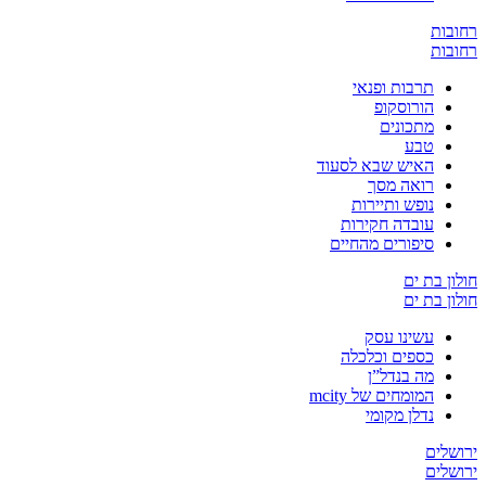
ת
ת
תרבות ופנאי
הורוסקופ
מתכונים
טבע
האיש שבא לסעוד
רואה מסך
נופש ותיירות
עובדה חקירות
סיפורים מהחיים
 בת ים
 בת ים
עשינו עסק
כספים וכלכלה
מה בנדל”ן
המומחים של mcity
נדלן מקומי
ים
ים