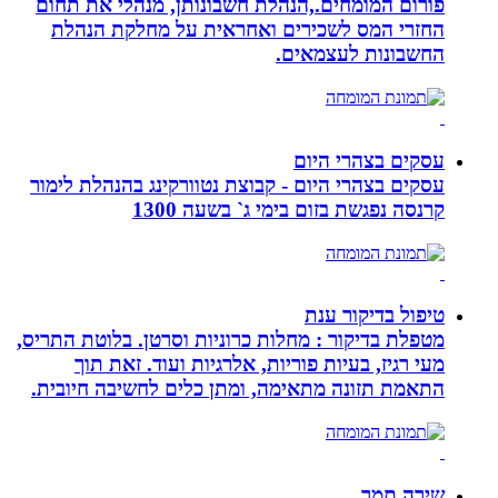
פורום המומחים.,הנהלת חשבונותן, מנהלי את תחום
החזרי המס לשכירים ואחראית על מחלקת הנהלת
החשבונות לעצמאים.
עסקים בצהרי היום
עסקים בצהרי היום - קבוצת נטוורקינג בהנהלת לימור
קרנסה נפגשת בזום בימי ג` בשעה 1300
טיפול בדיקור ענת
מטפלת בדיקור : מחלות כרוניות וסרטן. בלוטת התריס,
מעי רגיז, בעיות פוריות, אלרגיות ועוד. זאת תוך
התאמת תזונה מתאימה, ומתן כלים לחשיבה חיובית.
שירה תמר