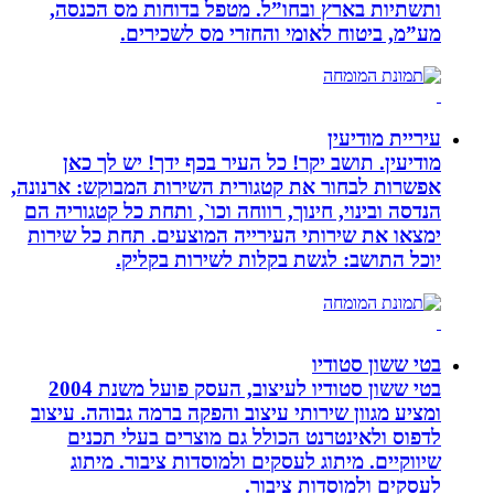
ותשתיות בארץ ובחו”ל. מטפל בדוחות מס הכנסה,
מע”מ, ביטוח לאומי והחזרי מס לשכירים.
עיריית מודיעין
מודיעין. תושב יקר! כל העיר בכף ידך! יש לך כאן
אפשרות לבחור את קטגורית השירות המבוקש: ארנונה,
הנדסה ובינוי, חינוך, רווחה וכו`, ותחת כל קטגוריה הם
ימצאו את שירותי העירייה המוצעים. תחת כל שירות
יוכל התושב: לגשת בקלות לשירות בקליק.
בטי ששון סטודיו
בטי ששון סטודיו לעיצוב, העסק פועל משנת 2004
ומציע מגוון שירותי עיצוב והפקה ברמה גבוהה. עיצוב
לדפוס ולאינטרנט הכולל גם מוצרים בעלי תכנים
שיווקיים. מיתוג לעסקים ולמוסדות ציבור. מיתוג
לעסקים ולמוסדות ציבור.