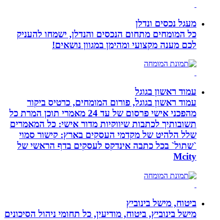
מעגל נכסים ונדלן
כל המומחים מתחום הנכסים והנדלן, ישמחו להעניק
לכם מענה מקצועי ומהימן במגוון נושאים!
עמוד ראשון בגוגל
עמוד ראשון בגוגל, פורום המומחים, כרטיס ביקור
מהפכני אישי פרסום של עד 24 מאמרי תוכן המרת כל
תשובותיך לכתבות שיווקיות מדור אישי: כל המאמרים
שלל הלהיט של מקדמי העסקים בארץ: קישור סמוי
`שתול` בכל כתבה אינדקס לעסקים בדף הראשי של
Mcity
ביטוח, מישל בינוביץ
מישל בינוביץ, ביטוח, מודיעין, כל תחומי ניהול הסיכונים