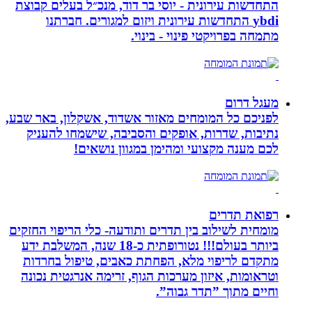
התחדשות עירונית - יוסי בר דוד, מנכ״ל בעלים קבוצת
ybdi התחדשות עירונית ויזום למגורים. חברתנו
מתמחה בפרויקטי פינוי - בינוי.
מעגל דרום
לפניכם כל המומחים מאזור אשדוד, אשקלון, באר שבע,
נתיבות, שדרות, אופקים והסביבה, שישמחו להעניק
לכם מענה מקצועי ומהימן במגוון נושאים!
רפואת תדרים
מומחית לשילוב בין תדרים ותודעה- כלי הריפוי החזקים
ביותר בעולם!!! נטורופתית כ-18 שנה, המשלבת ידע
מתקדם לריפוי מלא, הפחתת כאבים, טיפול בחרדות
וטראומות, איזון מערכות הגוף, זרימה אנרגטית נכונה
וחיים מתוך ”תדר גבוה”.