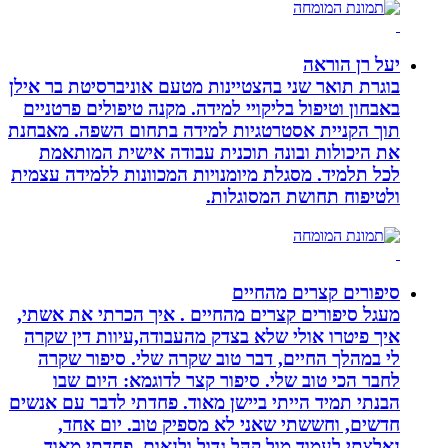
יעל רן הוראה
בוגרת תואר שני בהצטיינות מטעם אוניברסיטת בר אילן
באבחון וטיפול בליקויי למידה. מקנה טיפולים פרטניים
תוך הקניית אסטרטגיות למידה בתחום השפה. מאבחנת
את היכולות ובונה תוכנית עבודה אישית המותאמת
לכל תלמיד. מסגלת מיומנויות המכוונות ללמידה עצמית
ולטיפוח תחושת המסוגלות.
סיפורים קצרים מהחיים
מעגל סיפורים קצרים מהחיים . איך הכרתי את אשתי,
איך פיטרו אולי שלא בצדק מהעבודה,עיוות דין שקרה
לי במהלך החיים, דבר טוב שקרה שלי. סיפור שקרה
לחבר הכי טוב שלי. סיפור קצר לדוגמא: היום שבו
הבנתי תמיד הייתי ביישן מאוד. פחדתי לדבר עם אנשים
חדשים, וחששתי שאני לא מספיק טוב. יום אחד,
נאלצתי לעמוד מול קהל גדול ולנאום. פחדתי מאוד,