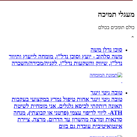
לי תמיכה
תומכים בכולם
סוכן נדלן משה
משה סלהוב - יועץ וסוכן נדל”ן, מומחה לייעוץ ותיווך
נדל”ן, שיווק והשקעות נדל”ן, לקניה/מכירה/השכרה
טובה גיטי זינגר
טובה גיטי זינגר אחות טיפול נמרץ במקצועי בעקבות
תאונה רותקתי לכיסא גלגלים. אני מומחית לשיטת
ATH- ליווי לריפוי עצמי (פרטני או קבוצתי), מנחה
סדנאות ומרצה מהשרון עד הדרום, מרצה, ציירת
אינטואיטיבית עובדת גם בזום