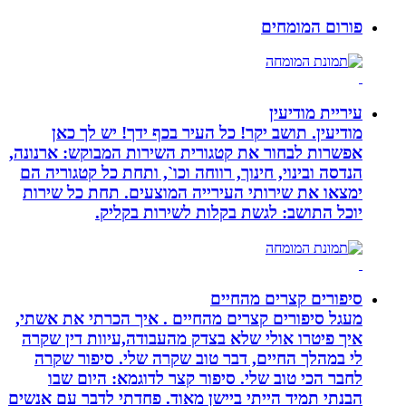
פורום המומחים
עיריית מודיעין
מודיעין. תושב יקר! כל העיר בכף ידך! יש לך כאן
אפשרות לבחור את קטגורית השירות המבוקש: ארנונה,
הנדסה ובינוי, חינוך, רווחה וכו`, ותחת כל קטגוריה הם
ימצאו את שירותי העירייה המוצעים. תחת כל שירות
יוכל התושב: לגשת בקלות לשירות בקליק.
סיפורים קצרים מהחיים
מעגל סיפורים קצרים מהחיים . איך הכרתי את אשתי,
איך פיטרו אולי שלא בצדק מהעבודה,עיוות דין שקרה
לי במהלך החיים, דבר טוב שקרה שלי. סיפור שקרה
לחבר הכי טוב שלי. סיפור קצר לדוגמא: היום שבו
הבנתי תמיד הייתי ביישן מאוד. פחדתי לדבר עם אנשים