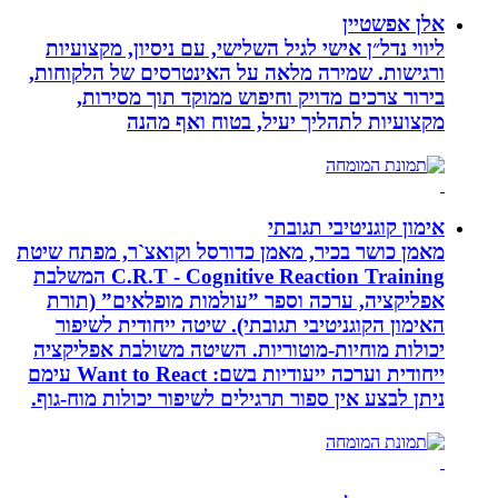
אלן אפשטיין
ליווי נדל״ן אישי לגיל השלישי, עם ניסיון, מקצועיות
ורגישות. שמירה מלאה על האינטרסים של הלקוחות,
בירור צרכים מדויק וחיפוש ממוקד תוך מסירות,
מקצועיות לתהליך יעיל, בטוח ואף מהנה
אימון קוגניטיבי תגובתי
מאמן כושר בכיר, מאמן כדורסל וקואצ`ר, מפתח שיטת
C.R.T - Cognitive Reaction Training המשלבת
אפליקציה, ערכה וספר ”עולמות מופלאים” (תורת
האימון הקוגניטיבי תגובתי). שיטה ייחודית לשיפור
יכולות מוחיות-מוטוריות. השיטה משולבת אפליקציה
ייחודית וערכה ייעודיות בשם: Want to React עימם
ניתן לבצע אין ספור תרגילים לשיפור יכולות מוח-גוף.