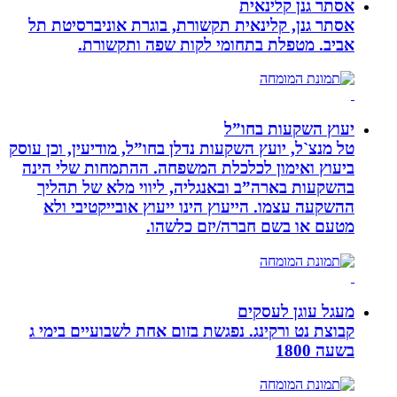
אסתר גנן קלינאית
אסתר גנן, קלינאית תקשורת, בוגרת אוניברסיטת תל
אביב. מטפלת בתחומי לקות שפה ותקשורת.
יעוץ השקעות בחו”ל
טל מנצ`ל, יועץ השקעות נדלן בחו”ל, מודיעין, וכן עוסק
ביעוץ ואימון לכלכלת המשפחה. ההתמחות שלי הינה
בהשקעות בארה”ב ובאנגליה, ליווי מלא של תהליך
ההשקעה עצמו. הייעוץ הינו ייעוץ אובייקטיבי ולא
מטעם או בשם חברה/יזם כלשהו.
מעגל עוגן לעסקים
קבוצת נט ורקינג. נפגשת בזום אחת לשבועיים בימי ג
בשעה 1800