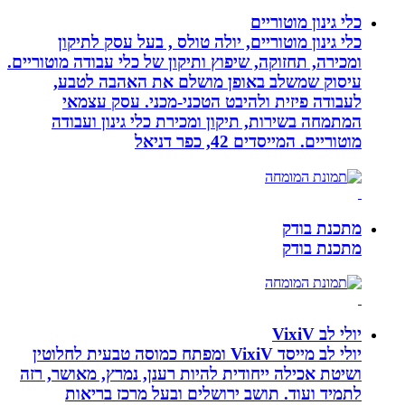
כלי גינון מוטוריים
כלי גינון מוטוריים, יולה טולס , בעל עסק לתיקון
ומכירה, תחזוקה, שיפוץ ותיקון של כלי עבודה מוטוריים.
עיסוק שמשלב באופן מושלם את האהבה לטבע,
לעבודה פיזית ולהיבט הטכני-מכני. עסק עצמאי
המתמחה בשירות, תיקון ומכירת כלי גינון ועבודה
מוטוריים. המייסדים 42, כפר דניאל
מתכנת בודק
מתכנת בודק
יולי לב VixiV
יולי לב מייסד VixiV ומפתח כמוסה טבעית לחלוטין
ושיטת אכילה ייחודית להיות רענן, נמרץ, מאושר, רזה
לתמיד ועוד. תושב ירושלים ובעל מרכז בריאות