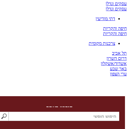
 ונדלן
 ונדלן
דתי מודיעין
והקריות
והקריות
צרכנות מקומית
יב
השרון
/אשקלון
שבע
צפון
חיפוש באתר