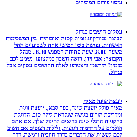
עיסוי פורום המומחים
עסקים חושבים בגדול
קבוצת נטוורקינג זומית קטנה ואיכותית. בין המשכימות
ראשונות. נפגשת בימי חמישי אחת לשבועיים החל
משעה 8.00. שעת פתיחת המפגש 8.30.. מנהל
הקבוצה: אבי וידן, רואה חשבון במקצועו. נשמע לכם
מזמין? הירשמו והצטרפו לאלה החושבים עסקים אבל
בגדול.
יועצת שינה מאיה
מאיה פולק יועצת שינה, כפר סבא,, יועצת זוגית
ומדריכת הורים בגישה שנקראת לילה טוב, הדוגלת
בהקניית הרגלי שינה בריאים לתינוק שלך. אם אתם
חולמים על הרדמות רגועות, ולילות רצופים אם חשוב
לכם לעשות את הדברים בדרך חיובית ורגישה, דרך