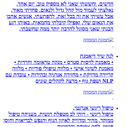
חדשים, וחששתי שאני לא מספיק טוב. יום אחד,
נאלצתי לעמוד מול קהל גדול ולנאום. פחדתי מאוד,
אבל עשיתי את זה בכל זאת. להפתעתי, אנשים אהבו
את הנאום שלי, ואפילו קיבלתי מחמאות. באותו רגע
הבנתי שאני מסוגל להרבה יותר ממה שחשבתי.
לנה שיר דיאמנת
• מאמנת לויסות סטרס • מנקה טראומה וחרדות •
מאמנת לשינוי אישי • מלווה טיפולי פוריות • מלווה
קריירה מדויקת • מחזירה אנרגיה ובהירות • עובדת עם
NLP ושפת גוף • מרצה לקהלים שונים
טיפול ריגשי אנרגטי,
טיפול ריגשי - רותי לב מטפלת רגשית. מעניקה טיפול
ממוקד, מהיר ומדוייק לאיזון הגוף והנפש לבריאות וחוסן
פנימי, לחיי צמיחה והרמוניה.