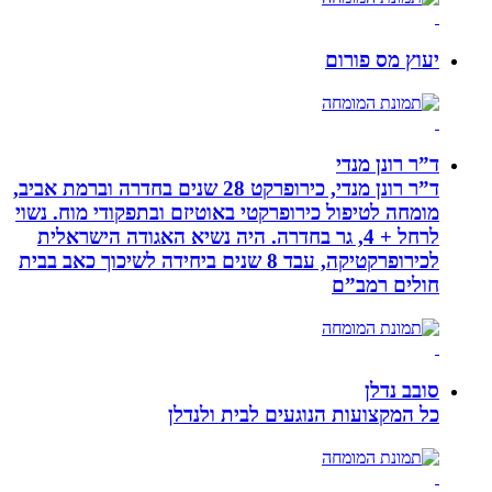
יעוץ מס פורום
ד”ר רונן מנדי
ד”ר רונן מנדי, כירופרקט 28 שנים בחדרה וברמת אביב,
מומחה לטיפול כירופרקטי באוטיזם ובתפקודי מוח. נשוי
לרחל + 4, גר בחדרה. היה נשיא האגודה הישראלית
לכירופרקטיקה, עבד 8 שנים ביחידה לשיכוך כאב בבית
חולים רמב”ם
סובב נדלן
כל המקצועות הנוגעים לבית ולנדלן