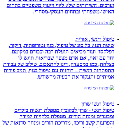
וערכים. השירותים שלי: ליווי וייעוץ משפטיים בתחום
האישי-משפחתי ובתחום העסקי-מסחרי.
טיפול ריגשי, אורית
שיטת הנני: כל סוג של טיפול, כגון נטורופתיה, דיקור,
רפלקסו` ועוד מביאים תועלת רבה וכבודם במקומם.
יחד עם זאת, אם אדם מצפה שבריאות תוגש לו
בצלחת, כמו במסעדה, דינו להתאכזב. שילוב של עבודת
התפתחות רגשית – רוחנית עם טיפול בגוף, תניב פירות
אמיתיים ותעקור את הבעיה מהשורש.
טיפול רגשי שרון
טיפול רגשי - שרון לבקוביץ מטפלת רגשית בילדים
ומבוגרים ומנחת הורים. מטפלת בלקויות למידה
והפרעות קשב וריכוז, מדריכת הורים ומנחה סדנאות של