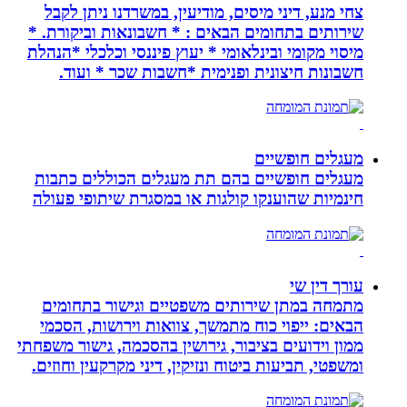
צחי מנע, דיני מיסים, מודיעין, במשרדנו ניתן לקבל
שירותים בתחומים הבאים : * חשבונאות וביקורת. *
מיסוי מקומי ובינלאומי * יעוץ פיננסי וכלכלי *הנהלת
חשבונות חיצונית ופנימית *חשבות שכר * ועוד.
מעגלים חופשיים
מעגלים חופשיים בהם תת מעגלים הכוללים כתבות
חינמיות שהוענקו קולגות או במסגרת שיתופי פעולה
עורך דין שי
מתמחה במתן שירותים משפטיים וגישור בתחומים
הבאים: ייפוי כוח מתמשך, צוואות וירושות, הסכמי
ממון וידועים בציבור, גירושין בהסכמה, גישור משפחתי
ומשפטי, תביעות ביטוח ונזיקין, דיני מקרקעין וחוזים.