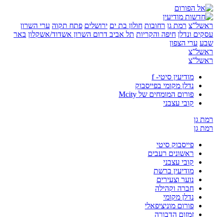
”צ
רמת גן
רחובות
חולון בת ים
ירושלים
פתח תקוה
ערי השרון
 ונדלן
חיפה והקריות
תל אביב
דרום השרון
אשדוד/אשקלון
באר
ערי הצפון
”צ
”צ
מודיעין סיטי- f
נדלן מקומי בפייסבוק
פורום המומחים של Mcity
קובי עצבני
ן
ן
פייסבוק סיטי
ראשונים רעבים
קובי עצבני
מודיעין ברשת
נוער וצעירים
חברה וקהילה
נדלן מקומי
פורום מוניציפאלי
זמזום הדבורה