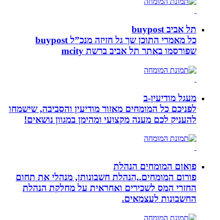
תל אביב buypost
כל מאמרי התוכן שך גל חזיזה מנכ”ל buypost
שפורסמו באתר תל אביב ברשת mcity
מעגל מודיעין-ב
לפניכם כל המומחים מאזור מודיעין והסביבה, שישמחו
להעניק לכם מענה מקצועי ומהימן במגוון נושאים!
פואןם המומחים הנהלת
פורום המומחים.,הנהלת חשבונותן, מנהלי את תחום
החזרי המס לשכירים ואחראית על מחלקת הנהלת
החשבונות לעצמאים.