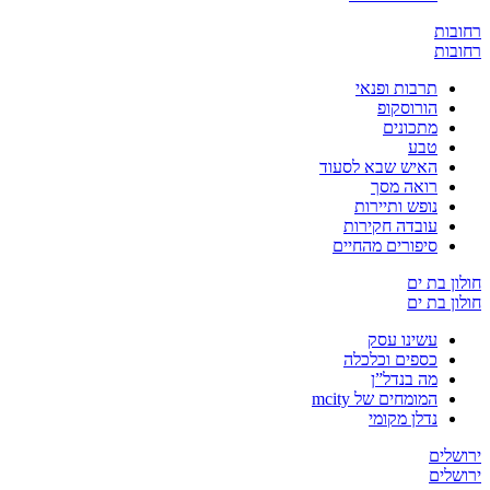
ת
ת
תרבות ופנאי
הורוסקופ
מתכונים
טבע
האיש שבא לסעוד
רואה מסך
נופש ותיירות
עובדה חקירות
סיפורים מהחיים
בת ים
בת ים
עשינו עסק
כספים וכלכלה
מה בנדל”ן
המומחים של mcity
נדלן מקומי
ים
ים