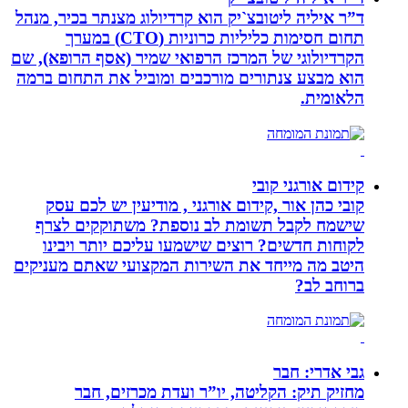
ד”ר איליה ליטובצ`יק הוא קרדיולוג מצנתר בכיר, מנהל
תחום חסימות כליליות כרוניות (CTO) במערך
הקרדיולוגי של המרכז הרפואי שמיר (אסף הרופא), שם
הוא מבצע צנתורים מורכבים ומוביל את התחום ברמה
הלאומית.
קידום אורגני קובי
קובי כהן אור ,קידום אורגני , מודיעין יש לכם עסק
שישמח לקבל תשומת לב נוספת? משתוקקים לצרף
לקוחות חדשים? רוצים שישמעו עליכם יותר ויבינו
היטב מה מייחד את השירות המקצועי שאתם מעניקים
ברוחב לב?
גבי אדרי: חבר
מחזיק תיק: הקליטה, יו”ר ועדת מכרזים, חבר