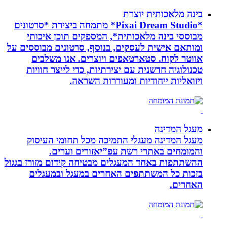
בינה מלאכותית יוצרת
*Pixai Dream Studio* מתמחה ביצירת *סרטונים
מבוססי בינה מלאכותית*, המספקים תוכן איכותי
ומותאם אישית לעסקים, בנוסף, סרטונים מבוססים על
אווטר לקוח. סטארטאפים ויוצרים. אנו משלבים
טכנולוגיה חדשנית עם יצירתיות, כדי לייצר חוויות
ויזואליות ייחודיות ומעוררות השראה.
מעגל המדינה
מעגל המדינה מעגלי התמיכה מכל תחומי העיסוק
והמומחים באתרי רשת עפ”יאזורים וערים.
ההשתתפות באחד המעגלים מבטיחה קידום מזורז בגגול
בזכות כל המשתתפים האחרים במעגל ובמעגלים
האחרים.