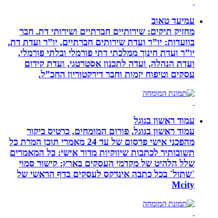
עמיעד טאוב
מחזיק תיקים: שירותיים חברתיים ושירותי דת. חבר
בוועדות: יו”ר ועדת שירותים חברתיים, יו”ר ועדת דת,
יו”ר ועדת חינוך ממלכתי דתי פורמלי ובלתי פורמלי,
ועדת הנהלה, ועדה לתכנון אסטרטגי, ועדת קידום
עסקים וטיפוח יזמות וחבר דירקטוריון החכ”ל.
עמוד ראשון בגוגל
עמוד ראשון בגוגל, פורום המומחים, כרטיס ביקור
מהפכני אישי פרסום של עד 24 מאמרי תוכן המרת כל
תשובותיך לכתבות שיווקיות מדור אישי: כל המאמרים
שלל הלהיט של מקדמי העסקים בארץ: קישור סמוי
`שתול` בכל כתבה אינדקס לעסקים בדף הראשי של
Mcity