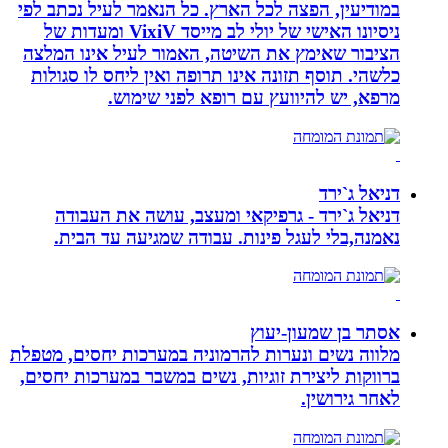
במודיעין, הפצה לכל הארץ. כל הנאמר לעיל נכתב לפי
ניסיונו האישי של יולי לב מייסד VixiV ומעדות של
הציבור שאימץ את השיטה, האמור לעיל אינו המלצה
כלשהי. תוסף תזונה אינו תרופה ואין ליחס לו סגולות
מרפא, יש להיוועץ עם רופא לפני שימוש.
דניאל ג`ירד
דניאל ג`ירד - גרפיקאי ומעצב, עושה את העבודה
נאמנה,בלי לעגל פינות. עבודה שמגיעה עד הבית.
אסתר בן שמעון-יעוץ
מלווה נשים ונערות להרמוניה במערכות יחסים, מטפלת
ברווקות ליצירת זוגיות, נשים במשבר במערכות יחסים,
לאחר גירושין.