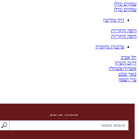
 ונדלן
 ונדלן
דתי מודיעין
והקריות
והקריות
צרכנות מקומית
יב
השרון
/אשקלון
שבע
צפון
חיפוש באתר