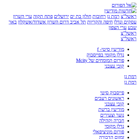
”צ
רמת גן
רחובות
חולון בת ים
ירושלים
פתח תקוה
ערי השרון
 ונדלן
חיפה והקריות
תל אביב
דרום השרון
אשדוד/אשקלון
באר
ערי הצפון
”צ
”צ
מודיעין סיטי- f
נדלן מקומי בפייסבוק
פורום המומחים של Mcity
קובי עצבני
ן
ן
פייסבוק סיטי
ראשונים רעבים
קובי עצבני
מודיעין ברשת
נוער וצעירים
חברה וקהילה
נדלן מקומי
פורום מוניציפאלי
זמזום הדבורה