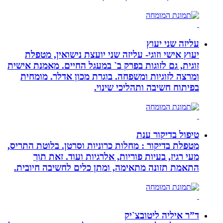
עליזה שני יעוץ
יעוץ אישי וזוגי- עליזה שני יועצת נישואין, מטפלת
זוגית, גם לזוגות בפרק ב` במעגל החיים. מאמנת אישית
ומרצה לזוגיות ומשפחה. בוגרת מכון אדלר. מומחית
בפיתוח חשיבה ותהליכי שינוי.
טיפול בדיקור ענת
מטפלת בדיקור : מחלות כרוניות וסרטן. בלוטת התריס,
מעי רגיז, בעיות פוריות, אלרגיות ועוד. זאת תוך
התאמת תזונה מתאימה, ומתן כלים לחשיבה חיובית.
ד”ר איליה ליטובצ`יק