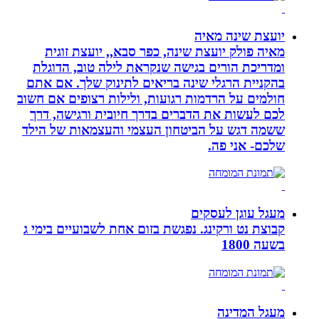
יועצת שינה מאיה
מאיה פולק יועצת שינה, כפר סבא,, יועצת זוגית
ומדריכת הורים בגישה שנקראת לילה טוב, הדוגלת
בהקניית הרגלי שינה בריאים לתינוק שלך. אם אתם
חולמים על הרדמות רגועות, ולילות רצופים אם חשוב
לכם לעשות את הדברים בדרך חיובית ורגישה, דרך
ששמה דגש על הביטחון העצמי והעצמאות של הילד
שלכם- אני פה.
מעגל עוגן לעסקים
קבוצת נט ורקינג. נפגשת בזום אחת לשבועיים בימי ג
בשעה 1800
מעגל המדינה