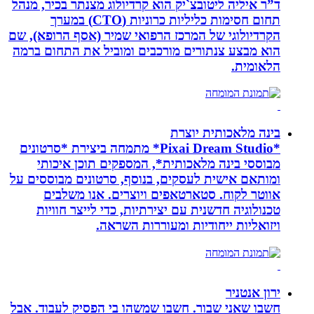
ד”ר איליה ליטובצ`יק הוא קרדיולוג מצנתר בכיר, מנהל
תחום חסימות כליליות כרוניות (CTO) במערך
הקרדיולוגי של המרכז הרפואי שמיר (אסף הרופא), שם
הוא מבצע צנתורים מורכבים ומוביל את התחום ברמה
הלאומית.
בינה מלאכותית יוצרת
*Pixai Dream Studio* מתמחה ביצירת *סרטונים
מבוססי בינה מלאכותית*, המספקים תוכן איכותי
ומותאם אישית לעסקים, בנוסף, סרטונים מבוססים על
אווטר לקוח. סטארטאפים ויוצרים. אנו משלבים
טכנולוגיה חדשנית עם יצירתיות, כדי לייצר חוויות
ויזואליות ייחודיות ומעוררות השראה.
ירון אנטניר
חשבו שאני שבור. חשבו שמשהו בי הפסיק לעבוד. אבל