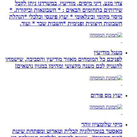
צחי מנע, דיני מיסים, מודיעין, במשרדנו ניתן לקבל
שירותים בתחומים הבאים : * חשבונאות וביקורת. *
מיסוי מקומי ובינלאומי * יעוץ פיננסי וכלכלי *הנהלת
חשבונות חיצונית ופנימית *חשבות שכר * ועוד.
מעגל מודיעין
לפניכם כל המומחים מאזור מודיעין והסביבה, שישמחו
להעניק לכם מענה מקצועי ומהימן במגוון נושאים!
יעוץ מס פורום
מיקי שלומציון זוהר
מאסטר בנומרולוגיה קבלית וטארוט ומפתחת שיטת