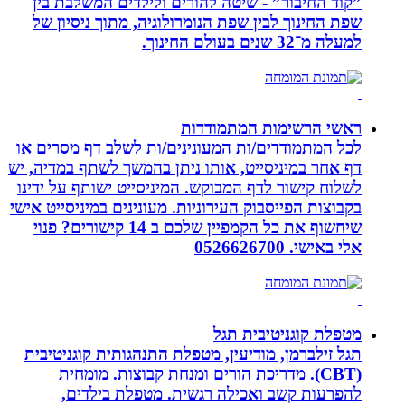
”קוד החיבור” - שיטה להורים ולילדים המשלבת בין
שפת החינוך לבין שפת הנומרולוגיה, מתוך ניסיון של
למעלה מ־32 שנים בעולם החינוך.
ראשי הרשימות המתמודדות
לכל המתמודדים/ות המעונינים/ות לשלב דף מסרים או
דף אחר במיניסייט, אותו ניתן בהמשך לשתף במדיה, יש
לשלוח קישור לדף המבוקש. המיניסייט ישותף על ידינו
בקבוצות הפייסבוק העירוניות. מעונינים במיניסייט אישי
שיחשוף את כל הקמפיין שלכם ב 14 קישורים? פנוי
אלי באישי. 0526626700
מטפלת קוגניטיבית תגל
תגל זילברמן, מודיעין, מטפלת התנהגותית קוגניטיבית
(CBT). מדריכת הורים ומנחת קבוצות. מומחית
להפרעות קשב ואכילה רגשית. מטפלת בילדים,