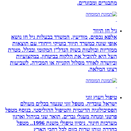
מתבגרים ומבוגרים.
גיל חן תיווך
אלפא נכסים, מודיעין, המשרד בבעלות גיל חן נושא
אופי שונה כמשרד תיווך בוטיקי וייחודי עם תוצאות
ממזריות ובולטות בשוק הנדל”ן המקומי ובכלל. מטרת
העל היא להוביל את הלקוח בביטחון, במקצועיות
וביושרה לאורך מסלול הקנייה או המכירה, לשביעות
רצונו המלאה.
טיפול ויעוץ זוגי
ישראל עובדיה, מטפל זוגי שנעזר בכלים מעולם
הפסיכולוגיה הדינמית והטיפול ההוליסטי. בנוסף מטפל
פרטני ומנחה מעגלי גברים. תואר שני בניהול וארגון
מערכות חינוך. ניסיון טיפולי משנת 1996.. מטפל
בחדרה ונותן שרות בזום לכל רחבי הארץ