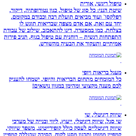
טיפול ריגשי, אורית
שיטת הנני: כל סוג של טיפול, כגון נטורופתיה, דיקור,
רפלקסו` ועוד מביאים תועלת רבה וכבודם במקומם.
יחד עם זאת, אם אדם מצפה שבריאות תוגש לו
בצלחת, כמו במסעדה, דינו להתאכזב. שילוב של עבודת
התפתחות רגשית – רוחנית עם טיפול בגוף, תניב פירות
אמיתיים ותעקור את הבעיה מהשורש.
מעגל בריאות ויופי
כל המומחים מתחום הבריאות והיופי, ישמחו להעניק
לכם מענה מקצועי ומהימן במגוון נושאים!
שיווק דיגיטלי, שי
שי סגל, שיווק דיגיטלי, ייעוץ, ליווי ובנייה של מערכי
שיווק דיגיטליים לעסק כולל קופירייטינג, משפך שיווקי,
קמפיין ממומן ותכנון מסע לקוח. הסיבה שבגללה קמפיין