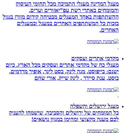
מעגל המדינה מעגלי התמיכה מכל תחומי העיסוק
והמומחים באתרי רשת עפ”יאזורים וערים.
ההשתתפות באחד המעגלים מבטיחה קידום מזורז בגגול
בזכות כל המשתתפים האחרים במעגל ובמעגלים
האחרים.
מקדמי אתרים ועסקים
מעגלי כח של מקדמי אתרים ועסקים מכל הארץ. כיום
ישנם: בייפוסט, מגה לינק, בסט לינר, אופיר מרדמים,
בוסט, ענת סיידר , לינק שייק, אורי שחם
מעגל ירושלים והשפלה
כל המומחים של ירושלים והסביבה, שישמחו להעניק
לכם מענה מקצועי ומהימן במגוון נושאים!