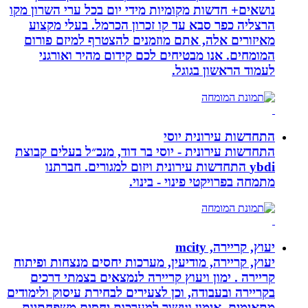
נושאים+ חדשות מקומיות מידי יום בכל ערי השרון מקו
הרצליה כפר סבא עד קו זכרון הכרמל. בעלי מקצוע
מאיזורים אלה, אתם מוזמנים להצטרף למיזם פורום
המומחים. אנו מבטיחים לכם קידום מהיר ואורגני
לעמוד הראשון בגוגל.
התחדשות עירונית יוסי
התחדשות עירונית - יוסי בר דוד, מנכ״ל בעלים קבוצת
ybdi התחדשות עירונית ויזום למגורים. חברתנו
מתמחה בפרויקטי פינוי - בינוי.
יעוץ, קריירה, mcity
יעוץ, קריירה, מודיעין, מערכות יחסים מנצחות ופיתוח
קריירה . ימון ויעוץ קריירה לנמצאים בצמתי דרכים
בקריירה ובעבודה, וכן לצעירים לבחירת עיסוק ולימודים
מתאימים. אימון וגישור למערכות יחסים משפחתיות.