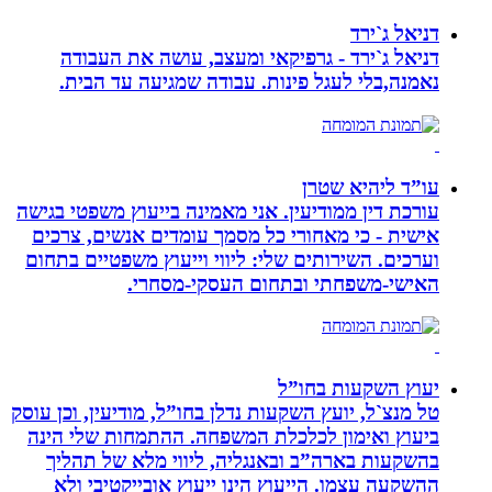
דניאל ג`ירד
דניאל ג`ירד - גרפיקאי ומעצב, עושה את העבודה
נאמנה,בלי לעגל פינות. עבודה שמגיעה עד הבית.
עו”ד ליהיא שטרן
עורכת דין ממודיעין. אני מאמינה בייעוץ משפטי בגישה
אישית - כי מאחורי כל מסמך עומדים אנשים, צרכים
וערכים. השירותים שלי: ליווי וייעוץ משפטיים בתחום
האישי-משפחתי ובתחום העסקי-מסחרי.
יעוץ השקעות בחו”ל
טל מנצ`ל, יועץ השקעות נדלן בחו”ל, מודיעין, וכן עוסק
ביעוץ ואימון לכלכלת המשפחה. ההתמחות שלי הינה
בהשקעות בארה”ב ובאנגליה, ליווי מלא של תהליך
ההשקעה עצמו. הייעוץ הינו ייעוץ אובייקטיבי ולא