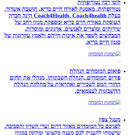
לוסי רבין נטורופתית
נטורופתית, מאמנת לאורח חיים בריא, תושבת אשדוד.
בעלת Coach4Health, Coach4health הינה חברה
העוסקת באורח חיים בריא ומספקת מגוון רחב של
שירותים ומוצרים לאנשים, ארגונים ומוסדות,
המבקשים לשפר את איכות חייהם ולאמץ עקרונות של
סגנון חיים בריא.
פואןם המומחים הנהלת
פורום המומחים.,הנהלת חשבונותן, מנהלי את תחום
החזרי המס לשכירים ואחראית על מחלקת הנהלת
החשבונות לעצמאים.
מעגל צפון
לפניכם כל המומחים מאזור דרום וערי השרון והסביבה,
שישמחו להעניק לכם מענה מקצועי ומהימן במגוון