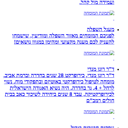
ועמידה מול קהל.
מעגל השפלה
לפניכם המומחים מאזור השפלה ומודיעין, שישמחו
להעניק לכם מענה מקצועי ומהימן במגוון נושאים!
ד”ר רונן מנדי
ד”ר רונן מנדי, כירופרקט 28 שנים בחדרה וברמת אביב,
מומחה לטיפול כירופרקטי באוטיזם ובתפקודי מוח. נשוי
לרחל + 4, גר בחדרה. היה נשיא האגודה הישראלית
לכירופרקטיקה, עבד 8 שנים ביחידה לשיכוך כאב בבית
חולים רמב”ם
עסקים חושבים בגדול