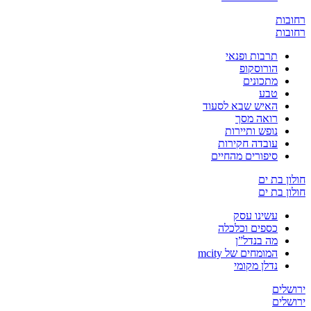
ת
ת
תרבות ופנאי
הורוסקופ
מתכונים
טבע
האיש שבא לסעוד
רואה מסך
נופש ותיירות
עובדה חקירות
סיפורים מהחיים
בת ים
בת ים
עשינו עסק
כספים וכלכלה
מה בנדל”ן
המומחים של mcity
נדלן מקומי
ים
ים