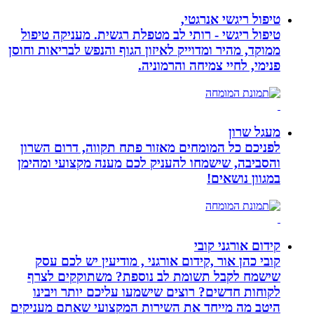
טיפול ריגשי אנרגטי,
טיפול ריגשי - רותי לב מטפלת רגשית. מעניקה טיפול
ממוקד, מהיר ומדוייק לאיזון הגוף והנפש לבריאות וחוסן
פנימי, לחיי צמיחה והרמוניה.
מעגל שרון
לפניכם כל המומחים מאזור פתח תקווה, דרום השרון
והסביבה, שישמחו להעניק לכם מענה מקצועי ומהימן
במגוון נושאים!
קידום אורגני קובי
קובי כהן אור ,קידום אורגני , מודיעין יש לכם עסק
שישמח לקבל תשומת לב נוספת? משתוקקים לצרף
לקוחות חדשים? רוצים שישמעו עליכם יותר ויבינו
היטב מה מייחד את השירות המקצועי שאתם מעניקים