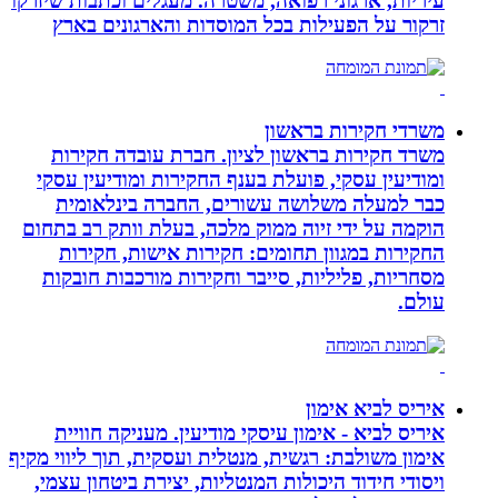
עיריות, ארגוני רפואה, משטרה. מעגלים וכתבות שיזרקו
זרקור על הפעילות בכל המוסדות והארגונים בארץ
משרדי חקירות בראשון
משרד חקירות בראשון לציון. חברת עובדה חקירות
ומודיעין עסקי, פועלת בענף החקירות ומודיעין עסקי
כבר למעלה משלושה עשורים, החברה בינלאומית
הוקמה על ידי זיוה ממוק מלכה, בעלת וותק רב בתחום
החקירות במגוון תחומים: חקירות אישות, חקירות
מסחריות, פליליות, סייבר וחקירות מורכבות חובקות
עולם.
איריס לביא אימון
איריס לביא - אימון עיסקי מודיעין. מעניקה חוויית
אימון משולבת: רגשית, מנטלית ועסקית, תוך ליווי מקיף
ויסודי חידוד היכולות המנטליות, יצירת ביטחון עצמי,