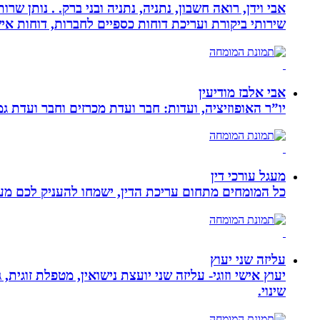
אבי וידן, רואה חשבון, נתניה, נתניה ובני ברק. . נותן 
שירותי ביקורת ועריכת דוחות כספיים לחברות, דוחות איש
אבי אלבז מודיעין
יו”ר האופוזיציה, ועדות: חבר ועדת מכרזים וחבר ועדת ג
מעגל עורכי דין
כל המומחים מתחום עריכת הדין, ישמחו להעניק לכם מענה
עליזה שני יעוץ
יעוץ אישי וזוגי- עליזה שני יועצת נישואין, מטפלת זוגי
שינוי.