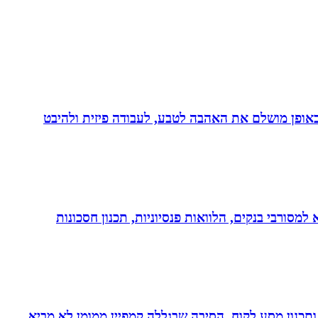
לב באופן מושלם את האהבה לטבע, לעבודה פיזית ולהיבט
יות, משכנתא, משכנתא למסורבי בנקים, הלוואות פנסיוניות, תכנון חסכונות
ומן ותכנון מסע לקוח. הסיבה שבגללה קמפיין ממומן לא מביא