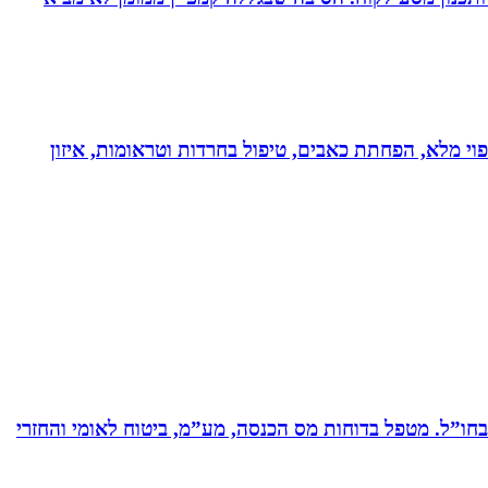
בעולם!!! נטורופתית כ-18 שנה, המשלבת ידע מתקדם לריפוי מלא, הפחתת כאבים, טיפול בחרדות וטראומות, איזון
ים בחברות תעשייה ותשתיות בארץ ובחו”ל. מטפל בדוחות מס הכנסה, מע”מ, ביטוח לאומי והחזרי