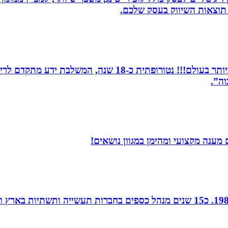
תוצאות השיווק בעסק שלכם.
מומחית לשילוב בין תדרים ותודעה- כלי הריפוי החזקים ביותר 
וה”.
מענה מקצועי ומהימן במגוון נושאים!
חן נוי, הנהלת חשבונות ויעוץ מס, מודיעין, רו”ח משנת 1988. כ15 שנים מנהל כספ