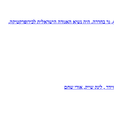
ד”ר רונן מנדי, כירופרקט 28 שנים בחדרה וברמת אביב, מומחה לטיפול כירופרקטי באוטיזם ובתפקודי מוח. נשוי לרחל + 4, גר בחדרה. היה נשיא האגודה הישראלית לכירופרקטיקה,
דר , לינק שייק, אורי שחם