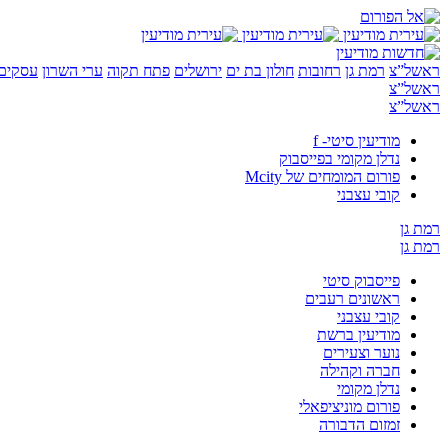
ראשל”צ
רמת גן
רחובות
חולון בת ים
ירושלים
פתח תקוה
ערי השרון
עסקים 
ראשל”צ
ראשל”צ
מודיעין סיטי- f
נדלן מקומי בפייסבוק
פורום המומחים של Mcity
קובי עצבני
רמת גן
רמת גן
פייסבוק סיטי
ראשונים רעבים
קובי עצבני
מודיעין ברשת
נוער וצעירים
חברה וקהילה
נדלן מקומי
פורום מוניציפאלי
זמזום הדבורה