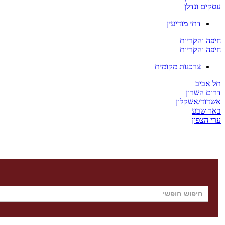
עסקים ונדלן
דתי מודיעין
חיפה והקריות
חיפה והקריות
צרכנות מקומית
תל אביב
דרום השרון
אשדוד/אשקלון
באר שבע
ערי הצפון