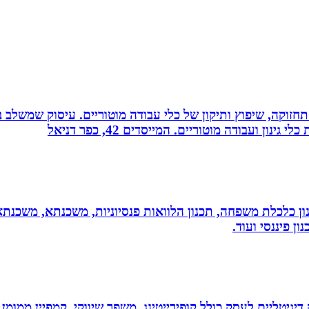
רה, תחזוקה, שיפוץ ותיקון של כלי עבודה מוטוריים. עיסוק שמש
 ועבודה מוטוריים. המייסדים 42, כפר דניאל
יננסי - גדי ברקאי מומחה בתכנון פיננסי CFP: תכנון כלכלת משפחה, תכנון הלוואות פנסיונ
ן פיננסי ועוד.
ווק דיגיטליים לעסק כולל קופירייטינג, משפך שיווקי, קמפיין ממ