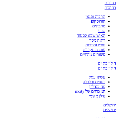
רחובות
רחובות
תרבות ופנאי
הורוסקופ
מתכונים
טבע
האיש שבא לסעוד
רואה מסך
נופש ותיירות
עובדה חקירות
סיפורים מהחיים
חולון בת ים
חולון בת ים
עשינו עסק
כספים וכלכלה
מה בנדל”ן
המומחים של mcity
נדלן מקומי
ירושלים
ירושלים