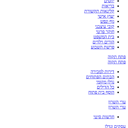
יחסים
בריאות
קלינאות תקשורת
יעוץ אישי
גוף ונפש
קובי עיצבני
חוקר פרטי
בית המשפט
הורים וילדים
פרשת השבוע
פתח תקוה
פתח תקוה
דירות למכירה
הבתים הפתוחים
נדלן מקומי
כל הדילים
הוסף בית פתוח
ערי השרון
ערי השרון
חדשות סיטי
עסקים ונדלן