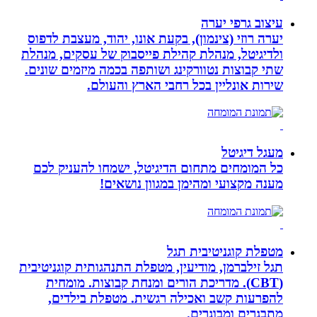
עיצוב גרפי יערה
יערה רוזי (צינמון), בקעת אונו, יהוד, מעצבת לדפוס
ולדיגיטל, מנהלת קהילת פייסבוק של עסקים, מנהלת
שתי קבוצות נטוורקינג ושותפה בכמה מיזמים שונים.
שירות אונליין בכל רחבי הארץ והעולם.
מעגל דיגיטל
כל המומחים מתחום הדיגיטל, ישמחו להעניק לכם
מענה מקצועי ומהימן במגוון נושאים!
מטפלת קוגניטיבית תגל
תגל זילברמן, מודיעין, מטפלת התנהגותית קוגניטיבית
(CBT). מדריכת הורים ומנחת קבוצות. מומחית
להפרעות קשב ואכילה רגשית. מטפלת בילדים,
מתבגרים ומבוגרים.