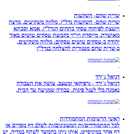
שרית שחם- השקעות
שרית שחם- השקעות נדל”ן. מלווה משקיעים, מרצה
ויועצת לפיתוח עסקי בתחום הנדל”ן. אמא וסבתא
מאושרת. ‏מייסדת ויו”ר בקבוצת עסקים עושים באור
יהודה‏ ב-‏עסקים עושים עסקים‏. ‏מלווה משקיעים,
ב-‏שרית שחם מנטורית להצלחה בנדל”ן‏
דניאל ג`ירד
דניאל ג`ירד - גרפיקאי ומעצב, עושה את העבודה
נאמנה,בלי לעגל פינות. עבודה שמגיעה עד הבית.
ראשי הרשימות המתמודדות
לכל המתמודדים/ות המעונינים/ות לשלב דף מסרים או
דף אחר במיניסייט, אותו ניתן בהמשך לשתף במדיה, יש