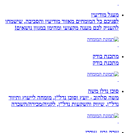
מעגל מודיעין
לפניכם כל המומחים מאזור מודיעין והסביבה, שישמחו
להעניק לכם מענה מקצועי ומהימן במגוון נושאים!
מתכנת בודק
מתכנת בודק
סוכן נדלן משה
משה סלהוב - יועץ וסוכן נדל”ן, מומחה לייעוץ ותיווך
נדל”ן, שיווק והשקעות נדל”ן, לקניה/מכירה/השכרה
שרה נבון, עורכי