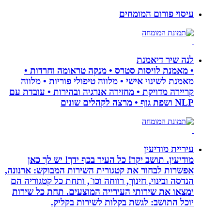
עיסוי פורום המומחים
לנה שיר דיאמנת
• מאמנת לויסות סטרס • מנקה טראומה וחרדות •
מאמנת לשינוי אישי • מלווה טיפולי פוריות • מלווה
קריירה מדויקת • מחזירה אנרגיה ובהירות • עובדת עם
NLP ושפת גוף • מרצה לקהלים שונים
עיריית מודיעין
מודיעין. תושב יקר! כל העיר בכף ידך! יש לך כאן
אפשרות לבחור את קטגורית השירות המבוקש: ארנונה,
הנדסה ובינוי, חינוך, רווחה וכו`, ותחת כל קטגוריה הם
ימצאו את שירותי העירייה המוצעים. תחת כל שירות
יוכל התושב: לגשת בקלות לשירות בקליק.