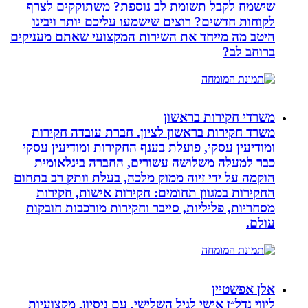
שישמח לקבל תשומת לב נוספת? משתוקקים לצרף
לקוחות חדשים? רוצים שישמעו עליכם יותר ויבינו
היטב מה מייחד את השירות המקצועי שאתם מעניקים
ברוחב לב?
משרדי חקירות בראשון
משרד חקירות בראשון לציון. חברת עובדה חקירות
ומודיעין עסקי, פועלת בענף החקירות ומודיעין עסקי
כבר למעלה משלושה עשורים, החברה בינלאומית
הוקמה על ידי זיוה ממוק מלכה, בעלת וותק רב בתחום
החקירות במגוון תחומים: חקירות אישות, חקירות
מסחריות, פליליות, סייבר וחקירות מורכבות חובקות
עולם.
אלן אפשטיין
ליווי נדל״ן אישי לגיל השלישי, עם ניסיון, מקצועיות