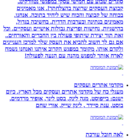
סוגרים שבוע עם חמישי עסקי במפגשי נטוורקינג,
קבוצת העסקים שרוצה בהצלחתך!. אנו מאמינים
בכוחה של קבוצה והכוח שיש ליחיד בתוכה. אנחנו.
מאמינים בנתינה ובערבות הדדית. בחשיבה בגדול,
בהישגיות, נחישות ופריצת גבולות אישיים ועסקיים. וכל
זאת תוך יצירת שיתופי פעולה בין החברים והאורחים..
אם גם לך חשוב להביא את העסק שלך למרכז העניינים
ולקדם אותו, מקומך במפגש הקרוב איתנו ואנחנו נשמח
לארח אותך למפגש מהנה עם הנעה לפעולה!
מקדמי אתרים ועסקים
מעגלי כח של מקדמי אתרים ועסקים מכל הארץ. כיום
ישנם: בייפוסט, מגה לינק, בסט לינר, אופיר מרדמים,
בוסט, ענת סיידר , לינק שייק, אורי שחם
לאה חובל עורכת