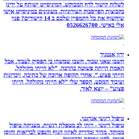
לשלוח קישור לדף המבוקש. המיניסייט ישותף על ידינו
בקבוצות הפייסבוק העירוניות. מעונינים במיניסייט אישי
שיחשוף את כל הקמפיין שלכם ב 14 קישורים? פנוי
אלי באישי. 0526626700
ירון אנטניר
חשבו שאני שבור. חשבו שמשהו בי הפסיק לעבוד. אבל
האמת הייתה פשוטה בהרבה, ”לא הייתי מקולקל,
הייתי פצוע.”. אחרי תקופה ארוכה של כתיבה, זיכרונות
ועיבוד המסע, הספר שלי ”לא הייתי מקולקל, הייתי
פצוע” – יוצא לאור.
טיפול ריגשי אנרגטי,
טיפול ריגשי - רותי לב מטפלת רגשית. מעניקה טיפול
ממוקד, מהיר ומדוייק לאיזון הגוף והנפש לבריאות וחוסן
פנימי, לחיי צמיחה והרמוניה.