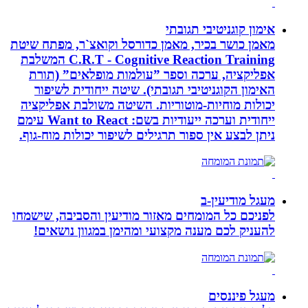
אימון קוגניטיבי תגובתי
מאמן כושר בכיר, מאמן כדורסל וקואצ`ר, מפתח שיטת
C.R.T - Cognitive Reaction Training המשלבת
אפליקציה, ערכה וספר ”עולמות מופלאים” (תורת
האימון הקוגניטיבי תגובתי). שיטה ייחודית לשיפור
יכולות מוחיות-מוטוריות. השיטה משולבת אפליקציה
ייחודית וערכה ייעודיות בשם: Want to React עימם
ניתן לבצע אין ספור תרגילים לשיפור יכולות מוח-גוף.
מעגל מודיעין-ב
לפניכם כל המומחים מאזור מודיעין והסביבה, שישמחו
להעניק לכם מענה מקצועי ומהימן במגוון נושאים!
מעגל פיננסים