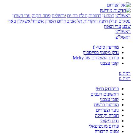
”צ
רמת גן
רחובות
חולון בת ים
ירושלים
פתח תקוה
ערי השרון
 ונדלן
חיפה והקריות
תל אביב
דרום השרון
אשדוד/אשקלון
באר
ערי הצפון
”צ
”צ
מודיעין סיטי- f
נדלן מקומי בפייסבוק
פורום המומחים של Mcity
קובי עצבני
ן
ן
פייסבוק סיטי
ראשונים רעבים
קובי עצבני
מודיעין ברשת
נוער וצעירים
חברה וקהילה
נדלן מקומי
פורום מוניציפאלי
זמזום הדבורה