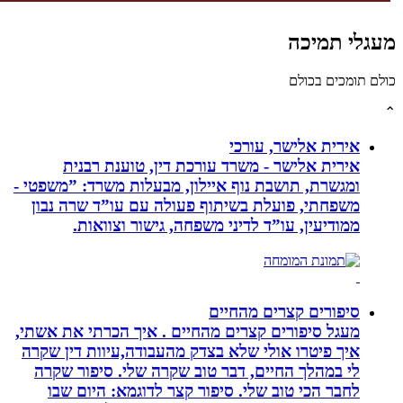
לי תמיכה
תומכים בכולם
אירית אלישר, עורכי
אירית אלישר - משרד עורכת דין, טוענת רבנית
ומגשרת, תושבת נוף איילון, מבעלות משרד: ”משפטי -
משפחתי, פועלת בשיתוף פעולה עם עו”ד שרה נבון
ממודיעין, עו”ד לדיני משפחה, גישור וצוואות.
סיפורים קצרים מהחיים
מעגל סיפורים קצרים מהחיים . איך הכרתי את אשתי,
איך פיטרו אולי שלא בצדק מהעבודה,עיוות דין שקרה
לי במהלך החיים, דבר טוב שקרה שלי. סיפור שקרה
לחבר הכי טוב שלי. סיפור קצר לדוגמא: היום שבו