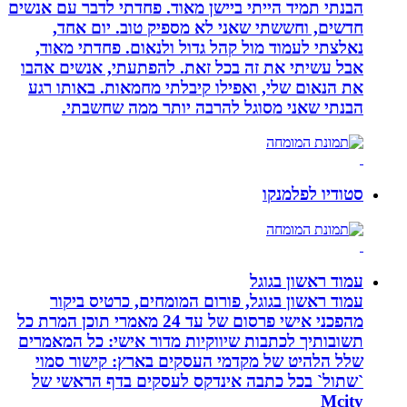
הבנתי תמיד הייתי ביישן מאוד. פחדתי לדבר עם אנשים
חדשים, וחששתי שאני לא מספיק טוב. יום אחד,
נאלצתי לעמוד מול קהל גדול ולנאום. פחדתי מאוד,
אבל עשיתי את זה בכל זאת. להפתעתי, אנשים אהבו
את הנאום שלי, ואפילו קיבלתי מחמאות. באותו רגע
הבנתי שאני מסוגל להרבה יותר ממה שחשבתי.
סטודיו לפלמנקו
עמוד ראשון בגוגל
עמוד ראשון בגוגל, פורום המומחים, כרטיס ביקור
מהפכני אישי פרסום של עד 24 מאמרי תוכן המרת כל
תשובותיך לכתבות שיווקיות מדור אישי: כל המאמרים
שלל הלהיט של מקדמי העסקים בארץ: קישור סמוי
`שתול` בכל כתבה אינדקס לעסקים בדף הראשי של
Mcity