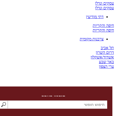
 ונדלן
 ונדלן
דתי מודיעין
והקריות
והקריות
צרכנות מקומית
יב
השרון
/אשקלון
שבע
צפון
חיפוש באתר