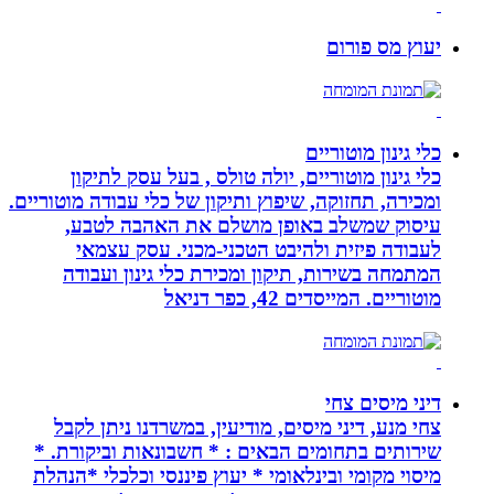
יעוץ מס פורום
כלי גינון מוטוריים
כלי גינון מוטוריים, יולה טולס , בעל עסק לתיקון
ומכירה, תחזוקה, שיפוץ ותיקון של כלי עבודה מוטוריים.
עיסוק שמשלב באופן מושלם את האהבה לטבע,
לעבודה פיזית ולהיבט הטכני-מכני. עסק עצמאי
המתמחה בשירות, תיקון ומכירת כלי גינון ועבודה
מוטוריים. המייסדים 42, כפר דניאל
דיני מיסים צחי
צחי מנע, דיני מיסים, מודיעין, במשרדנו ניתן לקבל
שירותים בתחומים הבאים : * חשבונאות וביקורת. *
מיסוי מקומי ובינלאומי * יעוץ פיננסי וכלכלי *הנהלת