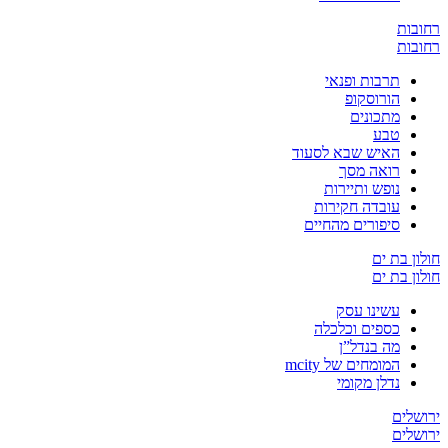
ת
ת
תרבות ופנאי
הורוסקופ
מתכונים
טבע
האיש שבא לסעוד
רואה מסך
נופש ותיירות
עובדה חקירות
סיפורים מהחיים
בת ים
בת ים
עשינו עסק
כספים וכלכלה
מה בנדל”ן
המומחים של mcity
נדלן מקומי
ים
ים