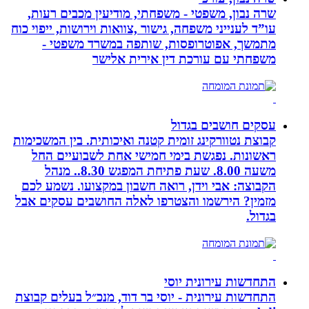
שרה נבון, משפטי - משפחתי, מודיעין מכבים רעות,
עו”ד לענייני משפחה, גישור ,צוואות וירושות, ייפוי כוח
מתמשך, אפוטרופסות, שותפה במשרד משפטי -
משפחתי עם עורכת דין אירית אלישר
עסקים חושבים בגדול
קבוצת נטוורקינג זומית קטנה ואיכותית. בין המשכימות
ראשונות. נפגשת בימי חמישי אחת לשבועיים החל
משעה 8.00. שעת פתיחת המפגש 8.30.. מנהל
הקבוצה: אבי וידן, רואה חשבון במקצועו. נשמע לכם
מזמין? הירשמו והצטרפו לאלה החושבים עסקים אבל
בגדול.
התחדשות עירונית יוסי
התחדשות עירונית - יוסי בר דוד, מנכ״ל בעלים קבוצת