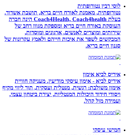
לוסי רבין נטורופתית
נטורופתית, מאמנת לאורח חיים בריא, תושבת אשדוד.
בעלת Coach4Health, Coach4health הינה חברה
העוסקת באורח חיים בריא ומספקת מגוון רחב של
שירותים ומוצרים לאנשים, ארגונים ומוסדות,
המבקשים לשפר את איכות חייהם ולאמץ עקרונות של
סגנון חיים בריא.
איריס לביא אימון
איריס לביא - אימון עיסקי מודיעין. מעניקה חוויית
אימון משולבת: רגשית, מנטלית ועסקית, תוך ליווי מקיף
ויסודי חידוד היכולות המנטליות, יצירת ביטחון עצמי,
ועמידה מול קהל.
חמישי עיסקי