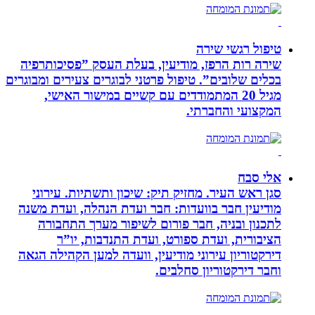
טיפול רגשי שירה
שירה רות הרפז, מודיעין, בעלת העסק ”פסיכותרפיה
בכלים שלובים”. טיפול פרטני לבוגרים צעירים ומבוגרים
מגיל 20 המתמודדים עם קשיים במישור האישי,
המקצועי והחברתי.
אלי סבח
סגן ראש העיר. מחזיק תיק: שיכון ותשתיות. עירוני
מודיעין חבר בוועדות: חבר ועדת הנהלה, ועדת משנה
לתכנון ובניה, חבר פורום לשיפור מערך התחבורה
הציבורית, ועדת ספורט, ועדת התנדבות, יו”ר
דירקטוריון עירוני מודיעין, וועדה למען הקהילה הגאה
וחבר דירקטוריון סחלבים.