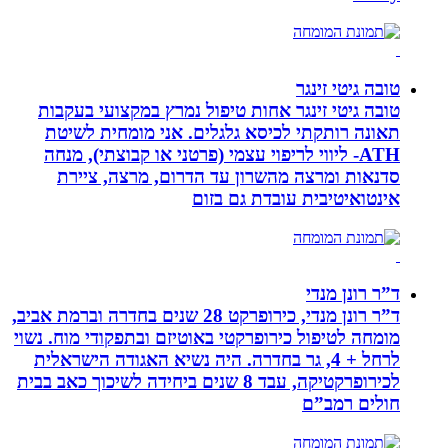
טובה גיטי זינגר
טובה גיטי זינגר אחות טיפול נמרץ במקצועי בעקבות
תאונה רותקתי לכיסא גלגלים. אני מומחית לשיטת
ATH- ליווי לריפוי עצמי (פרטני או קבוצתי), מנחה
סדנאות ומרצה מהשרון עד הדרום, מרצה, ציירת
אינטואיטיבית עובדת גם בזום
ד”ר רונן מנדי
ד”ר רונן מנדי, כירופרקט 28 שנים בחדרה וברמת אביב,
מומחה לטיפול כירופרקטי באוטיזם ובתפקודי מוח. נשוי
לרחל + 4, גר בחדרה. היה נשיא האגודה הישראלית
לכירופרקטיקה, עבד 8 שנים ביחידה לשיכוך כאב בבית
חולים רמב”ם