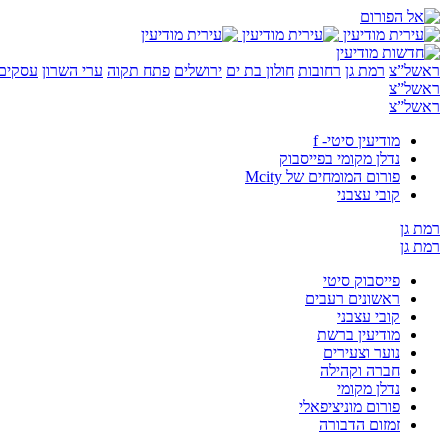
ראשל”צ
רמת גן
רחובות
חולון בת ים
ירושלים
פתח תקוה
ערי השרון
עסקים 
ראשל”צ
ראשל”צ
מודיעין סיטי- f
נדלן מקומי בפייסבוק
פורום המומחים של Mcity
קובי עצבני
רמת גן
רמת גן
פייסבוק סיטי
ראשונים רעבים
קובי עצבני
מודיעין ברשת
נוער וצעירים
חברה וקהילה
נדלן מקומי
פורום מוניציפאלי
זמזום הדבורה