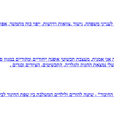
 לענייני משפחה, גישור ,צוואות וירושות, ייפוי כוח מתמשך, 
ני אמנית, מעצבת תכשיטי אופנה ייחודיים ומקוריים במגוון סג
י נמצאת החנות והגלריה, התכשיטים, הציורים ובגדים .