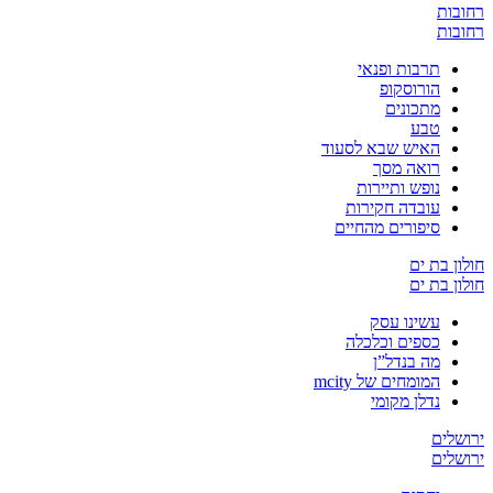
רחובות
רחובות
תרבות ופנאי
הורוסקופ
מתכונים
טבע
האיש שבא לסעוד
רואה מסך
נופש ותיירות
עובדה חקירות
סיפורים מהחיים
חולון בת ים
חולון בת ים
עשינו עסק
כספים וכלכלה
מה בנדל”ן
המומחים של mcity
נדלן מקומי
ירושלים
ירושלים