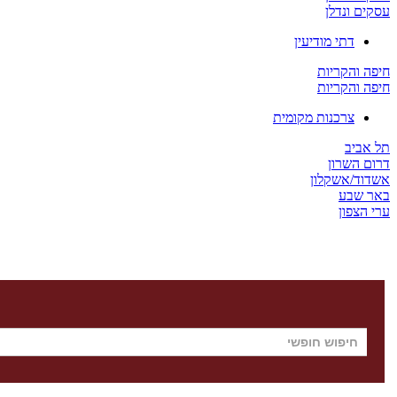
עסקים ונדלן
דתי מודיעין
חיפה והקריות
חיפה והקריות
צרכנות מקומית
תל אביב
דרום השרון
אשדוד/אשקלון
באר שבע
ערי הצפון