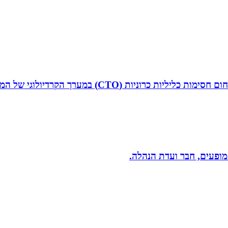
ד”ר איליה ליטובצ`יק הוא קרדיולוג מצנתר בכיר, מנהל 
 מופעים, חבר ועדת הנהלה.