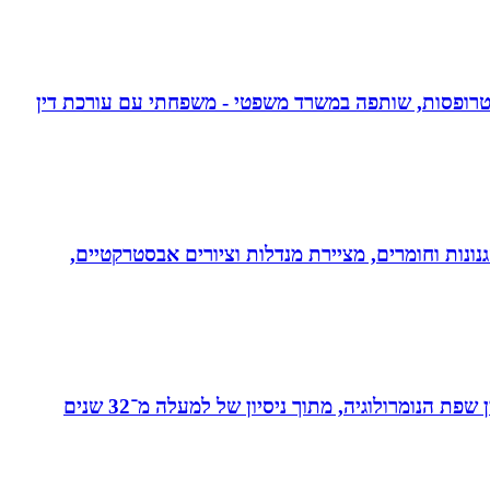
אפוטרופסות, שותפה במשרד משפטי - משפחתי עם עורכת דין
נונות וחומרים, מציירת מנדלות וציורים אבסטרקטיים,
מאסטר בנומרולוגיה קבלית וטארוט ומפתחת שיטת ”קוד החיבור” - שיטה להורים ולילדים המשלבת בין שפת החינוך לבין שפת הנומרולוגיה, מתוך ניסיון של למעלה מ־32 שנים