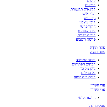
יחסים
בריאות
קלינאות תקשורת
יעוץ אישי
גוף ונפש
קובי עיצבני
חוקר פרטי
בית המשפט
הורים וילדים
פרשת השבוע
פתח תקוה
פתח תקוה
דירות למכירה
הבתים הפתוחים
נדלן מקומי
כל הדילים
הוסף בית פתוח
ערי השרון
ערי השרון
חדשות סיטי
עסקים ונדלן