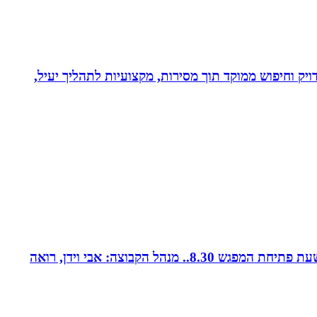
ויק וחיפוש ממוקד תוך מסירות, מקצועיות לתהליך יעיל,
קבוצת נטוורקינג זומית קטנה ואיכותית. בין המשכימות ראשונות. נפגשת בימי חמישי אחת לשבועיים החל משעה 8.00. שעת פתיחת המפגש 8.30.. מנהל הקבוצה: אבי וידן, רואה