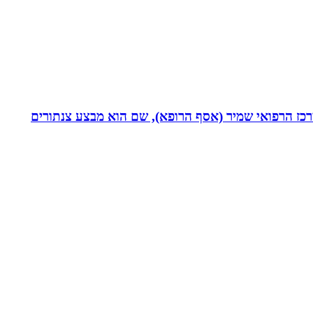
תחום חסימות כליליות כרוניות (CTO) במערך הקרדיולוגי של המרכז הרפואי שמיר (אסף הרופא), שם הוא מבצע צנתורים