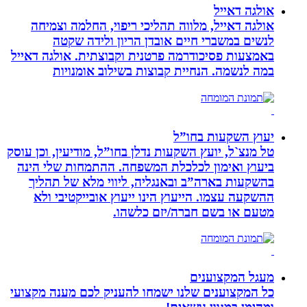
אולגה דאייל
אולגה דאייל, מלווה תהליכי ריפוי, החלמה וצמיחה
לנשים במשברי חיים אובדן הריון ולידה שקטה
באמצעות פסיכודרמה פרטנית וקבוצתית. אולגה דאייל
במה לנשמה. ‏הנחיית קבוצות בשילוב אומנויות‏
יעוץ השקעות בחו”ל
טל מנצ`ל, יועץ השקעות נדלן בחו”ל, מודיעין, וכן עוסק
ביעוץ ואימון לכלכלת המשפחה. ההתמחות שלי הינה
בהשקעות בארה”ב ובאנגליה, ליווי מלא של תהליך
ההשקעה עצמו. הייעוץ הינו ייעוץ אובייקטיבי ולא
מטעם או בשם חברה/יזם כלשהו.
מעגל המקצוענים
כל המקצוענים שלנו ישמחו להעניק לכם מענה מקצועי