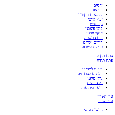
יחסים
בריאות
קלינאות תקשורת
יעוץ אישי
גוף ונפש
קובי עיצבני
חוקר פרטי
בית המשפט
הורים וילדים
פרשת השבוע
ח תקוה
ח תקוה
דירות למכירה
הבתים הפתוחים
נדלן מקומי
כל הדילים
הוסף בית פתוח
 השרון
 השרון
חדשות סיטי