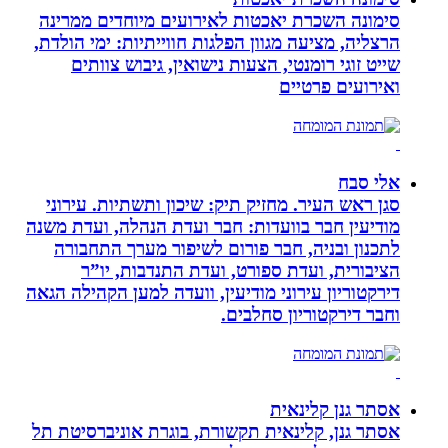
סימונה השכרת יאכטות לאירועים מיוחדים ממרינה
הרצליה, מציעה מגוון הפלגות חווייתיות: ימי הולדת,
שייט זוגי רומנטי, הצעות נישואין, גיבוש צוותים
ואירועים פרטיים
אלי סבח
סגן ראש העיר. מחזיק תיק: שיכון ותשתיות. עירוני
מודיעין חבר בוועדות: חבר ועדת הנהלה, ועדת משנה
לתכנון ובניה, חבר פורום לשיפור מערך התחבורה
הציבורית, ועדת ספורט, ועדת התנדבות, יו”ר
דירקטוריון עירוני מודיעין, וועדה למען הקהילה הגאה
וחבר דירקטוריון סחלבים.
אסתר גנן קלינאית
אסתר גנן, קלינאית תקשורת, בוגרת אוניברסיטת תל