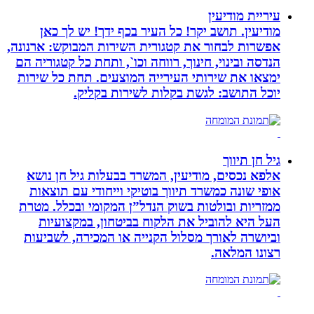
עיריית מודיעין
מודיעין. תושב יקר! כל העיר בכף ידך! יש לך כאן
אפשרות לבחור את קטגורית השירות המבוקש: ארנונה,
הנדסה ובינוי, חינוך, רווחה וכו`, ותחת כל קטגוריה הם
ימצאו את שירותי העירייה המוצעים. תחת כל שירות
יוכל התושב: לגשת בקלות לשירות בקליק.
גיל חן תיווך
אלפא נכסים, מודיעין, המשרד בבעלות גיל חן נושא
אופי שונה כמשרד תיווך בוטיקי וייחודי עם תוצאות
ממזריות ובולטות בשוק הנדל”ן המקומי ובכלל. מטרת
העל היא להוביל את הלקוח בביטחון, במקצועיות
וביושרה לאורך מסלול הקנייה או המכירה, לשביעות
רצונו המלאה.