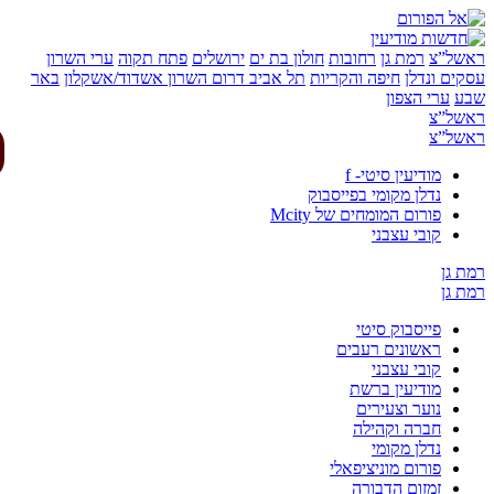
של”צ
רמת גן
רחובות
חולון בת ים
ירושלים
פתח תקוה
ערי השרון
ים ונדלן
חיפה והקריות
תל אביב
דרום השרון
אשדוד/אשקלון
באר
ע
ערי הצפון
של”צ
של”צ
מודיעין סיטי- f
נדלן מקומי בפייסבוק
פורום המומחים של Mcity
קובי עצבני
 גן
 גן
פייסבוק סיטי
ראשונים רעבים
קובי עצבני
מודיעין ברשת
נוער וצעירים
חברה וקהילה
נדלן מקומי
פורום מוניציפאלי
זמזום הדבורה