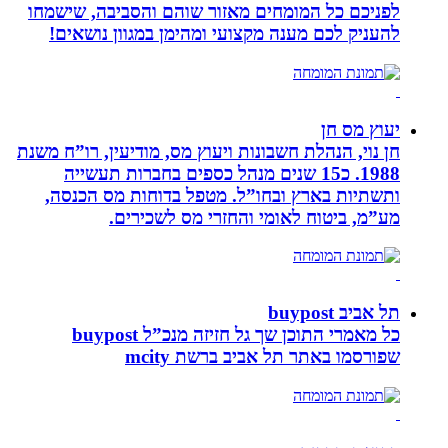
לפניכם כל המומחים מאזור שוהם והסביבה, שישמחו
להעניק לכם מענה מקצועי ומהימן במגוון נושאים!
יעוץ מס חן
חן נוי, הנהלת חשבונות ויעוץ מס, מודיעין, רו”ח משנת
1988. כ15 שנים מנהל כספים בחברות תעשייה
ותשתיות בארץ ובחו”ל. מטפל בדוחות מס הכנסה,
מע”מ, ביטוח לאומי והחזרי מס לשכירים.
תל אביב buypost
כל מאמרי התוכן שך גל חזיזה מנכ”ל buypost
שפורסמו באתר תל אביב ברשת mcity