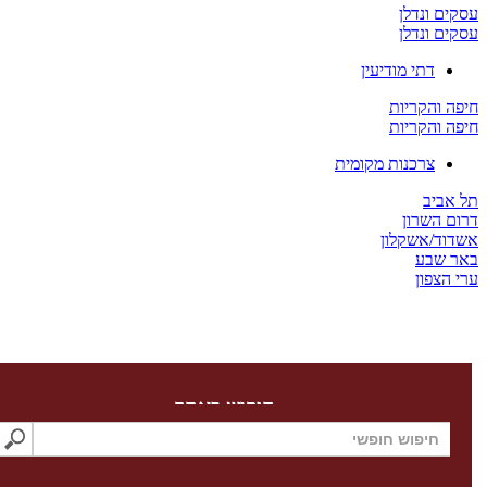
ים ונדלן
ים ונדלן
דתי מודיעין
ה והקריות
ה והקריות
צרכנות מקומית
 אביב
ום השרון
דוד/אשקלון
ר שבע
 הצפון
חיפוש באתר