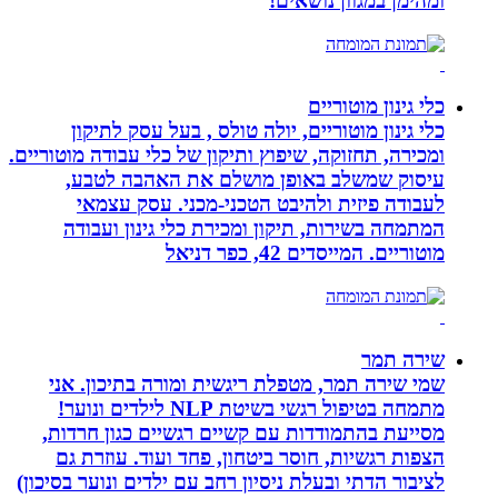
ומהימן במגוון נושאים!
כלי גינון מוטוריים
כלי גינון מוטוריים, יולה טולס , בעל עסק לתיקון
ומכירה, תחזוקה, שיפוץ ותיקון של כלי עבודה מוטוריים.
עיסוק שמשלב באופן מושלם את האהבה לטבע,
לעבודה פיזית ולהיבט הטכני-מכני. עסק עצמאי
המתמחה בשירות, תיקון ומכירת כלי גינון ועבודה
מוטוריים. המייסדים 42, כפר דניאל
שירה תמר
שמי שירה תמר, מטפלת ריגשית ומורה בתיכון. אני
מתמחה בטיפול רגשי בשיטת NLP לילדים ונוער!
מסייעת בהתמודדות עם קשיים רגשיים כגון חרדות,
הצפות רגשיות, חוסר ביטחון, פחד ועוד. עוזרת גם
לציבור הדתי ובעלת ניסיון רחב עם ילדים ונוער בסיכון)