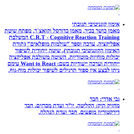
אימון קוגניטיבי תגובתי
מאמן כושר בכיר, מאמן כדורסל וקואצ`ר, מפתח שיטת
C.R.T - Cognitive Reaction Training המשלבת
אפליקציה, ערכה וספר ”עולמות מופלאים” (תורת
האימון הקוגניטיבי תגובתי). שיטה ייחודית לשיפור
יכולות מוחיות-מוטוריות. השיטה משולבת אפליקציה
ייחודית וערכה ייעודיות בשם: Want to React עימם
ניתן לבצע אין ספור תרגילים לשיפור יכולות מוח-גוף.
גבי אדרי: חבר
מחזיק תיק: הקליטה, יו”ר ועדת מכרזים, חבר
דירקטוריון מופעים, חבר ועדת הנהלה.