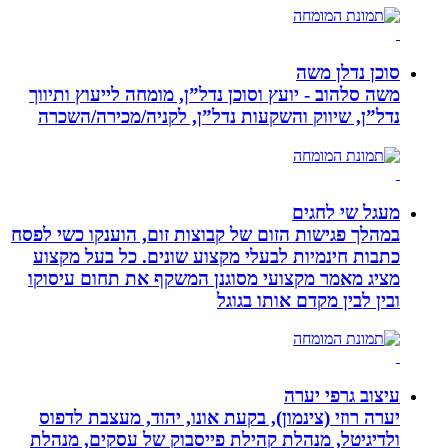
סוכן נדלן משה
משה סלהוב - יועץ וסוכן נדל”ן, מומחה לייעוץ ותיווך
נדל”ן, שיווק והשקעות נדל”ן, לקניה/מכירה/השכרה
מעגל שי לחגים
במהלך פגישות הזום של קבוצות זום, הוענקו כשי לפסח
כתבות חינמיות לבעלי מקצוע שונים. כל בעל מקצוע
מציג מאמר מקצועי מסוגנן המשקף את תחום עיסוקו
ובין לבין מקדם אותו בגוגל
עיצוב גרפי יערה
יערה רוזי (צינמון), בקעת אונו, יהוד, מעצבת לדפוס
ולדיגיטל, מנהלת קהילת פייסבוק של עסקים, מנהלת