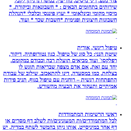
צחי מנע, דיני מיסים, מודיעין, במשרדנו ניתן לקבל
שירותים בתחומים הבאים : * חשבונאות וביקורת. *
מיסוי מקומי ובינלאומי * יעוץ פיננסי וכלכלי *הנהלת
חשבונות חיצונית ופנימית *חשבות שכר * ועוד.
טיפול ריגשי, אורית
שיטת הנני: כל סוג של טיפול, כגון נטורופתיה, דיקור,
רפלקסו` ועוד מביאים תועלת רבה וכבודם במקומם.
יחד עם זאת, אם אדם מצפה שבריאות תוגש לו
בצלחת, כמו במסעדה, דינו להתאכזב. שילוב של עבודת
התפתחות רגשית – רוחנית עם טיפול בגוף, תניב פירות
אמיתיים ותעקור את הבעיה מהשורש.
ראשי הרשימות המתמודדות
לכל המתמודדים/ות המעונינים/ות לשלב דף מסרים או
דף אחר במיניסייט, אותו ניתן בהמשך לשתף במדיה, יש