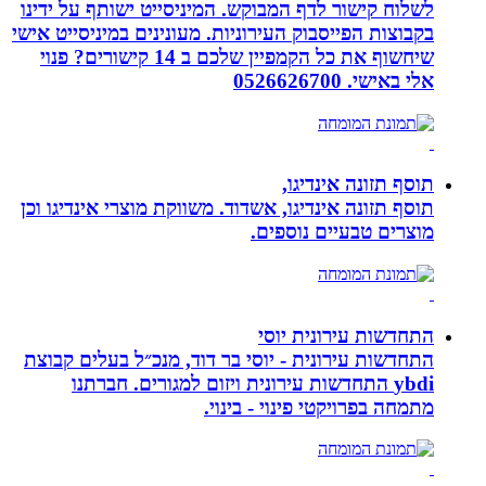
לשלוח קישור לדף המבוקש. המיניסייט ישותף על ידינו
בקבוצות הפייסבוק העירוניות. מעונינים במיניסייט אישי
שיחשוף את כל הקמפיין שלכם ב 14 קישורים? פנוי
אלי באישי. 0526626700
תוסף תזונה אינדיגו,
תוסף תזונה אינדיגו, אשדוד. משווקת מוצרי אינדיגו וכן
מוצרים טבעיים נוספים.
התחדשות עירונית יוסי
התחדשות עירונית - יוסי בר דוד, מנכ״ל בעלים קבוצת
ybdi התחדשות עירונית ויזום למגורים. חברתנו
מתמחה בפרויקטי פינוי - בינוי.