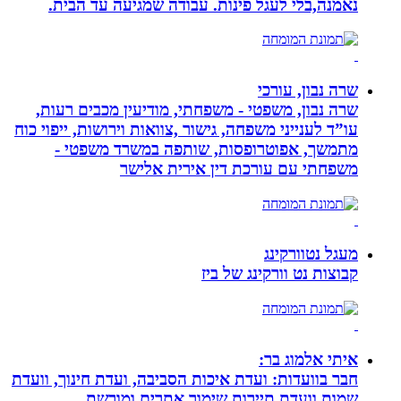
נאמנה,בלי לעגל פינות. עבודה שמגיעה עד הבית.
שרה נבון, עורכי
שרה נבון, משפטי - משפחתי, מודיעין מכבים רעות,
עו”ד לענייני משפחה, גישור ,צוואות וירושות, ייפוי כוח
מתמשך, אפוטרופסות, שותפה במשרד משפטי -
משפחתי עם עורכת דין אירית אלישר
מעגל נטוורקינג
קבוצות נט וורקינג של ביז
איתי אלמוג בר:
חבר בוועדות: ועדת איכות הסביבה, ועדת חינוך, וועדת
שמות וועדת תיירות שימור אתרים ומורשת.