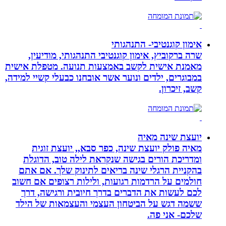
אימון קוגנטיבי- התנהגותי
שרה ברקוביץ, אימון קוגנטיבי התנהגותי, מודיעין,
מאמנת אישית לקשב באמצעות תנועה. מטפלת אישית
במבוגרים, ילדים ונוער אשר אובחנו כבעלי קשיי למידה,
קשב, זיכרון.
יועצת שינה מאיה
מאיה פולק יועצת שינה, כפר סבא,, יועצת זוגית
ומדריכת הורים בגישה שנקראת לילה טוב, הדוגלת
בהקניית הרגלי שינה בריאים לתינוק שלך. אם אתם
חולמים על הרדמות רגועות, ולילות רצופים אם חשוב
לכם לעשות את הדברים בדרך חיובית ורגישה, דרך
ששמה דגש על הביטחון העצמי והעצמאות של הילד
שלכם- אני פה.