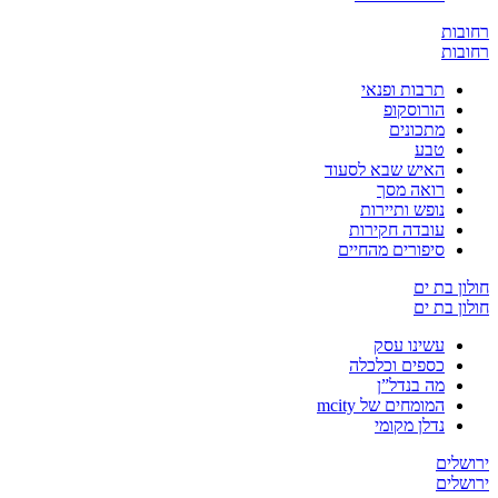
ובות
ובות
תרבות ופנאי
הורוסקופ
מתכונים
טבע
האיש שבא לסעוד
רואה מסך
נופש ותיירות
עובדה חקירות
סיפורים מהחיים
ון בת ים
ון בת ים
עשינו עסק
כספים וכלכלה
מה בנדל”ן
המומחים של mcity
נדלן מקומי
שלים
שלים