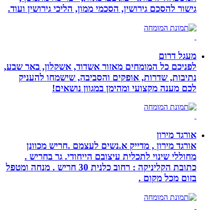
גישור להסכם גירושין, הסכמי ממון, הליכי גירושין ועוד.
מעגל דרום
לפניכם כל המומחים מאזור אשדוד, אשקלון, באר שבע,
נתיבות, שדרות, אופקים והסביבה, שישמחו להעניק
לכם מענה מקצועי ומהימן במגוון נושאים!
אורגד מירון
אורגד מירון , מדייק א.נשים לעצמם .חריש מכוונן
מחוללי שינוי לתכלית עיצובם הייחודי. גר בחריש .
כתובת הקליניקה : רחוב כלנית 30 חריש . מנחה ומטפל
בזום מכל מקום .