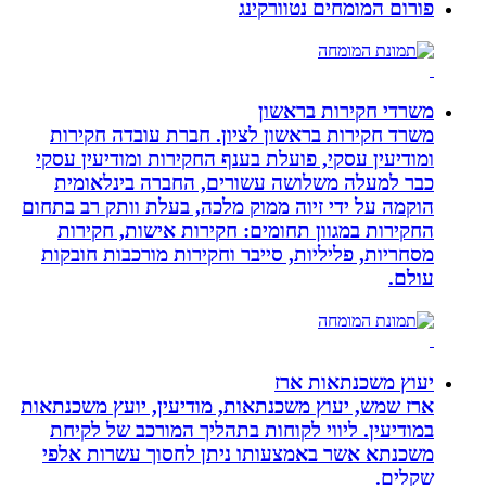
פורום המומחים נטוורקינג
משרדי חקירות בראשון
משרד חקירות בראשון לציון. חברת עובדה חקירות
ומודיעין עסקי, פועלת בענף החקירות ומודיעין עסקי
כבר למעלה משלושה עשורים, החברה בינלאומית
הוקמה על ידי זיוה ממוק מלכה, בעלת וותק רב בתחום
החקירות במגוון תחומים: חקירות אישות, חקירות
מסחריות, פליליות, סייבר וחקירות מורכבות חובקות
עולם.
יעוץ משכנתאות ארז
ארז שמש, יעוץ משכנתאות, מודיעין, יועץ משכנתאות
במודיעין. ליווי לקוחות בתהליך המורכב של לקיחת
משכנתא אשר באמצעותו ניתן לחסוך עשרות אלפי
שקלים.