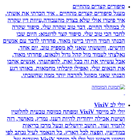
סיפורים קצרים מהחיים
מעגל סיפורים קצרים מהחיים . איך הכרתי את אשתי,
איך פיטרו אולי שלא בצדק מהעבודה,עיוות דין שקרה
לי במהלך החיים, דבר טוב שקרה שלי. סיפור שקרה
לחבר הכי טוב שלי. סיפור קצר לדוגמא: היום שבו
הבנתי תמיד הייתי ביישן מאוד. פחדתי לדבר עם אנשים
חדשים, וחששתי שאני לא מספיק טוב. יום אחד,
נאלצתי לעמוד מול קהל גדול ולנאום. פחדתי מאוד,
אבל עשיתי את זה בכל זאת. להפתעתי, אנשים אהבו
את הנאום שלי, ואפילו קיבלתי מחמאות. באותו רגע
הבנתי שאני מסוגל להרבה יותר ממה שחשבתי.
יולי לב VixiV
יולי לב מייסד VixiV ומפתח כמוסה טבעית לחלוטין
ושיטת אכילה ייחודית להיות רענן, נמרץ, מאושר, רזה
לתמיד ועוד. תושב ירושלים ובעל מרכז בריאות
במודיעין, הפצה לכל הארץ. כל הנאמר לעיל נכתב לפי
ניסיונו האישי של יולי לב מייסד VixiV ומעדות של