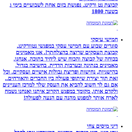
קבוצת נט ורקינג. נפגשת בזום אחת לשבועיים בימי ג
בשעה 1800
חמישי עיסקי
סוגרים שבוע עם חמישי עסקי במפגשי נטוורקינג,
קבוצת העסקים שרוצה בהצלחתך!. אנו מאמינים
בכוחה של קבוצה והכוח שיש ליחיד בתוכה. אנחנו.
מאמינים בנתינה ובערבות הדדית. בחשיבה בגדול,
בהישגיות, נחישות ופריצת גבולות אישיים ועסקיים. וכל
זאת תוך יצירת שיתופי פעולה בין החברים והאורחים..
אם גם לך חשוב להביא את העסק שלך למרכז העניינים
ולקדם אותו, מקומך במפגש הקרוב איתנו ואנחנו נשמח
לארח אותך למפגש מהנה עם הנעה לפעולה!
דיני מיסים צחי