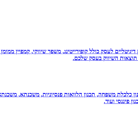
ווק דיגיטליים לעסק כולל קופירייטינג, משפך שיווקי, קמפיין ממ
תוצאות השיווק בעסק שלכם.
יננסי - גדי ברקאי מומחה בתכנון פיננסי CFP: תכנון כלכלת משפחה, תכנון הלוואות פנסיונ
ן פיננסי ועוד.