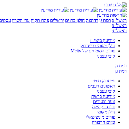
ראשל”צ
רמת גן
רחובות
חולון בת ים
ירושלים
פתח תקוה
ערי השרון
עסקים 
ראשל”צ
ראשל”צ
מודיעין סיטי- f
נדלן מקומי בפייסבוק
פורום המומחים של Mcity
קובי עצבני
רמת גן
רמת גן
פייסבוק סיטי
ראשונים רעבים
קובי עצבני
מודיעין ברשת
נוער וצעירים
חברה וקהילה
נדלן מקומי
פורום מוניציפאלי
זמזום הדבורה