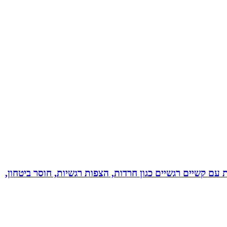
ל רגשי בשיטת NLP לילדים ונוער! מסייעת בהתמודדות עם קשיים רגשיים כגון חרדות, הצפות רגשיות, חוסר ביטחון,