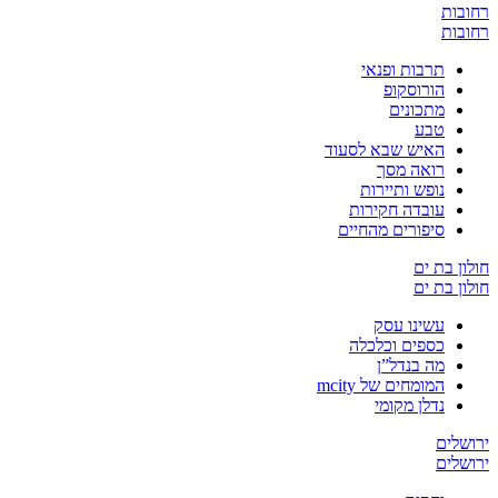
רחובות
רחובות
תרבות ופנאי
הורוסקופ
מתכונים
טבע
האיש שבא לסעוד
רואה מסך
נופש ותיירות
עובדה חקירות
סיפורים מהחיים
חולון בת ים
חולון בת ים
עשינו עסק
כספים וכלכלה
מה בנדל”ן
המומחים של mcity
נדלן מקומי
ירושלים
ירושלים