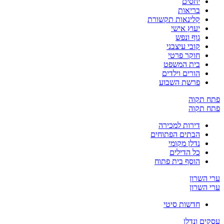
יחסים
בריאות
קלינאות תקשורת
יעוץ אישי
גוף ונפש
קובי עיצבני
חוקר פרטי
בית המשפט
הורים וילדים
פרשת השבוע
פתח תקוה
פתח תקוה
דירות למכירה
הבתים הפתוחים
נדלן מקומי
כל הדילים
הוסף בית פתוח
ערי השרון
ערי השרון
חדשות סיטי
עסקים ונדלן