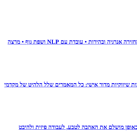
• מאמנת לויסות סטרס • מנקה טראומה וחרדות • מאמנת לשינוי אישי • מלווה טיפולי פוריות • מלווה קריירה מדויקת • מחזירה אנרגיה ובהירות • עובדת עם NLP ושפת גוף • מרצה
ם של עד 24 מאמרי תוכן המרת כל תשובותיך לכתבות שיווקיות מדור אישי: כל המאמרים שלל הלהיט של מקדמי
לב באופן מושלם את האהבה לטבע, לעבודה פיזית ולהיבט