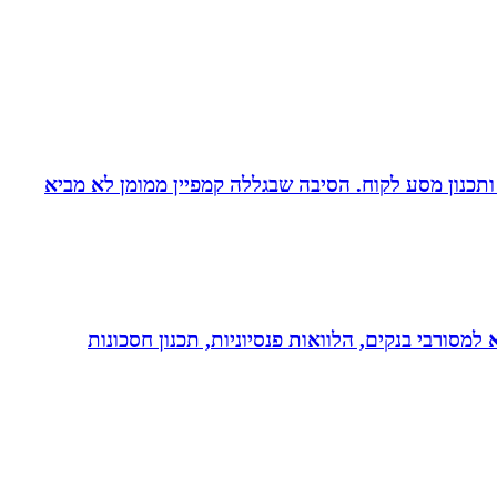
ומן ותכנון מסע לקוח. הסיבה שבגללה קמפיין ממומן לא מביא
יות, משכנתא, משכנתא למסורבי בנקים, הלוואות פנסיוניות, תכנון חסכונות