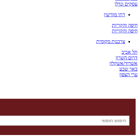
עסקים ונדלן
דתי מודיעין
חיפה והקריות
חיפה והקריות
צרכנות מקומית
תל אביב
דרום השרון
אשדוד/אשקלון
באר שבע
ערי הצפון