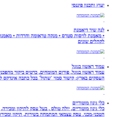
יעוץ ותכנון פיננסי
לנה שיר דיאמנת
לקהלים שונים
עמוד ראשון בגוגל
העסקים בארץ: קישור סמוי `שתול` בכל כתבה אינדקס לעסק
כלי גינון מוטוריים
כלי גינון מוטוריים, יולה טולס , בעל עסק לתיקון ומכי
הטכני-מכני. עסק עצמאי המתמחה בשירות, תיקון ומכירת כלי גינון