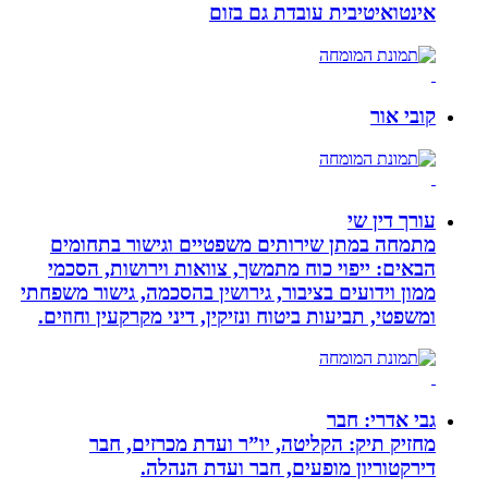
אינטואיטיבית עובדת גם בזום
קובי אור
עורך דין שי
מתמחה במתן שירותים משפטיים וגישור בתחומים
הבאים: ייפוי כוח מתמשך, צוואות וירושות, הסכמי
ממון וידועים בציבור, גירושין בהסכמה, גישור משפחתי
ומשפטי, תביעות ביטוח ונזיקין, דיני מקרקעין וחוזים.
גבי אדרי: חבר
מחזיק תיק: הקליטה, יו”ר ועדת מכרזים, חבר
דירקטוריון מופעים, חבר ועדת הנהלה.