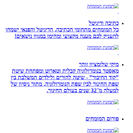
כתיבה ודיגיטל
כל המומחים מתחומי הכתיבה, הדיגיטל והפנאי ישמחו
להעניק לכם מענה מקצועי ומהימן במגוון נושאים!
מיקי שלומציון זוהר
מאסטר בנומרולוגיה קבלית וטארוט ומפתחת שיטת
”קוד החיבור” - שיטה להורים ולילדים המשלבת בין
שפת החינוך לבין שפת הנומרולוגיה, מתוך ניסיון של
למעלה מ־32 שנים בעולם החינוך.
פורום המומחים