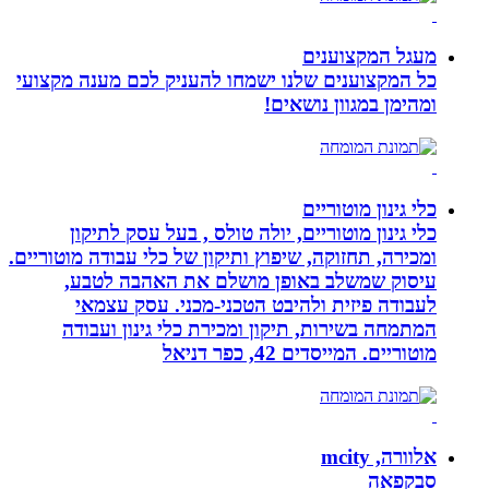
מעגל המקצוענים
כל המקצוענים שלנו ישמחו להעניק לכם מענה מקצועי
ומהימן במגוון נושאים!
כלי גינון מוטוריים
כלי גינון מוטוריים, יולה טולס , בעל עסק לתיקון
ומכירה, תחזוקה, שיפוץ ותיקון של כלי עבודה מוטוריים.
עיסוק שמשלב באופן מושלם את האהבה לטבע,
לעבודה פיזית ולהיבט הטכני-מכני. עסק עצמאי
המתמחה בשירות, תיקון ומכירת כלי גינון ועבודה
מוטוריים. המייסדים 42, כפר דניאל
אלוורה, mcity
סבקפאה