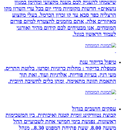
שישמחו להעניק לכם מענה מקצועי ומהימן במגוון
נושאים+ חדשות מקומיות מידי יום בכל ערי השרון מקו
הרצליה כפר סבא עד קו זכרון הכרמל. בעלי מקצוע
מאיזורים אלה, אתם מוזמנים להצטרף למיזם פורום
המומחים. אנו מבטיחים לכם קידום מהיר ואורגני
לעמוד הראשון בגוגל.
טיפול בדיקור ענת
מטפלת בדיקור : מחלות כרוניות וסרטן. בלוטת התריס,
מעי רגיז, בעיות פוריות, אלרגיות ועוד. זאת תוך
התאמת תזונה מתאימה, ומתן כלים לחשיבה חיובית.
עסקים חושבים בגדול
קבוצת נטוורקינג זומית קטנה ואיכותית. בין המשכימות
ראשונות. נפגשת בימי חמישי אחת לשבועיים החל
משעה 8.00. שעת פתיחת המפגש 8.30.. מנהל