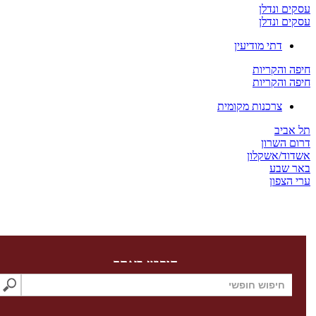
ים ונדלן
ים ונדלן
דתי מודיעין
ה והקריות
ה והקריות
צרכנות מקומית
 אביב
ום השרון
דוד/אשקלון
ר שבע
 הצפון
חיפוש באתר