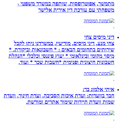
מתמשך, אפוטרופסות, שותפה במשרד משפטי -
משפחתי עם עורכת דין אירית אלישר
דיני מיסים צחי
צחי מנע, דיני מיסים, מודיעין, במשרדנו ניתן לקבל
שירותים בתחומים הבאים : * חשבונאות וביקורת. *
מיסוי מקומי ובינלאומי * יעוץ פיננסי וכלכלי *הנהלת
חשבונות חיצונית ופנימית *חשבות שכר * ועוד.
איתי אלמוג בר:
חבר בוועדות: ועדת איכות הסביבה, ועדת חינוך, וועדת
שמות וועדת תיירות שימור אתרים ומורשת.