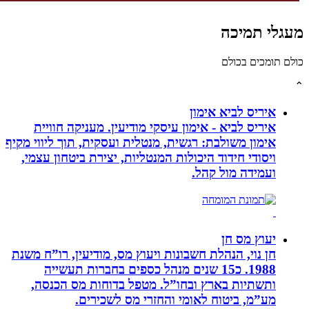
גלי תמיכה
לם תומכים בכולם
איריס לביא אימון
איריס לביא - אימון עיסקי מודיעין. מעניקה חוויית
אימון משולבת: רגשית, מנטלית ועסקית, תוך ליווי מקיף
ויסודי חידוד היכולות המנטליות, יצירת ביטחון עצמי,
ועמידה מול קהל.
יעוץ מס חן
חן נוי, הנהלת חשבונות ויעוץ מס, מודיעין, רו”ח משנת
1988. כ15 שנים מנהל כספים בחברות תעשייה
ותשתיות בארץ ובחו”ל. מטפל בדוחות מס הכנסה,
מע”מ, ביטוח לאומי והחזרי מס לשכירים.