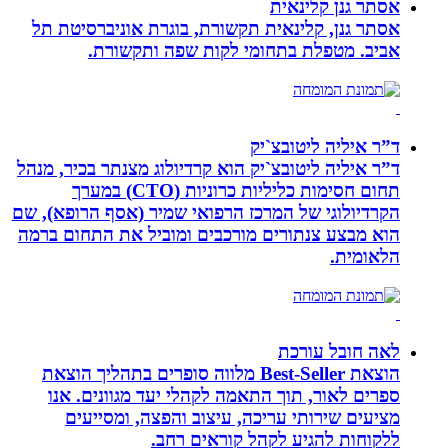
אסתר גנן קלינאית
אסתר גנן, קלינאית תקשורת, בוגרת אוניברסיטת תל
אביב. מטפלת בתחומי לקות שפה ותקשורת.
ד”ר איליה ליטובצ`יק
ד”ר איליה ליטובצ`יק הוא קרדיולוג מצנתר בכיר, מנהל
תחום חסימות כליליות כרוניות (CTO) במערך
הקרדיולוגי של המרכז הרפואי שמיר (אסף הרופא), שם
הוא מבצע צנתורים מורכבים ומוביל את התחום ברמה
הלאומית.
לאה חובל עורכת
הוצאת Best-Seller מלווה סופרים בתהליך הוצאת
ספרים לאור, תוך התאמה לקהלי יעד מגוונים. אנו
מציעים שירותי עריכה, עיצוב והפצה, ומסייעים
ללקוחות להגיע לקהל קוראים רחב.