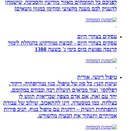
לפניכם כל המומחים מאזור מודיעין והסביבה, שישמחו
להעניק לכם מענה מקצועי ומהימן במגוון נושאים!
עסקים בצהרי היום
עסקים בצהרי היום - קבוצת נטוורקינג בהנהלת לימור
קרנסה נפגשת בזום בימי ג` בשעה 1300
טיפול ריגשי, אורית
שיטת הנני: כל סוג של טיפול, כגון נטורופתיה, דיקור,
רפלקסו` ועוד מביאים תועלת רבה וכבודם במקומם.
יחד עם זאת, אם אדם מצפה שבריאות תוגש לו
בצלחת, כמו במסעדה, דינו להתאכזב. שילוב של עבודת
התפתחות רגשית – רוחנית עם טיפול בגוף, תניב פירות
אמיתיים ותעקור את הבעיה מהשורש.