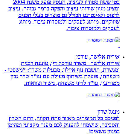
בטי ששון סטודיו לעיצוב, העסק פועל משנת 2004
ומציע מגוון שירותי עיצוב והפקה ברמה גבוהה. עיצוב
לדפוס ולאינטרנט הכולל גם מוצרים בעלי תכנים
שיווקיים. מיתוג לעסקים ולמוסדות ציבור. מיתוג
לעסקים ולמוסדות ציבור.
אירית אלישר, עורכי
אירית אלישר - משרד עורכת דין, טוענת רבנית
ומגשרת, תושבת נוף איילון, מבעלות משרד: ”משפטי -
משפחתי, פועלת בשיתוף פעולה עם עו”ד שרה נבון
ממודיעין, עו”ד לדיני משפחה, גישור וצוואות.
מעגל שרון
לפניכם כל המומחים מאזור פתח תקווה, דרום השרון
והסביבה, שישמחו להעניק לכם מענה מקצועי ומהימן
במגוון נושאים!