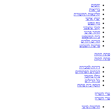
יחסים
בריאות
קלינאות תקשורת
יעוץ אישי
גוף ונפש
קובי עיצבני
חוקר פרטי
בית המשפט
הורים וילדים
פרשת השבוע
ח תקוה
ח תקוה
דירות למכירה
הבתים הפתוחים
נדלן מקומי
כל הדילים
הוסף בית פתוח
 השרון
 השרון
חדשות סיטי