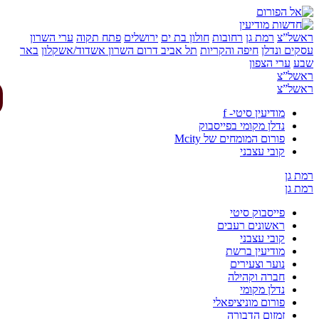
של”צ
רמת גן
רחובות
חולון בת ים
ירושלים
פתח תקוה
ערי השרון
ים ונדלן
חיפה והקריות
תל אביב
דרום השרון
אשדוד/אשקלון
באר
ע
ערי הצפון
של”צ
של”צ
מודיעין סיטי- f
נדלן מקומי בפייסבוק
פורום המומחים של Mcity
קובי עצבני
 גן
 גן
פייסבוק סיטי
ראשונים רעבים
קובי עצבני
מודיעין ברשת
נוער וצעירים
חברה וקהילה
נדלן מקומי
פורום מוניציפאלי
זמזום הדבורה