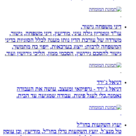
דיני משפחה גישור,
עו”ד ונוטריון גילה עיני, מודיעין, דיני משפחה, גישור,
משרדה של עורכת הדין נותן מענה לכלל הסוגיות בדיני
המשפחה לרבות: ייצוג בערכאות, ייפוי כח מתמשך,
גישור להסכם גירושין, הסכמי ממון, הליכי גירושין ועוד.
דניאל ג`ירד
דניאל ג`ירד - גרפיקאי ומעצב, עושה את העבודה
נאמנה,בלי לעגל פינות. עבודה שמגיעה עד הבית.
יעוץ השקעות בחו”ל
טל מנצ`ל, יועץ השקעות נדלן בחו”ל, מודיעין, וכן עוסק