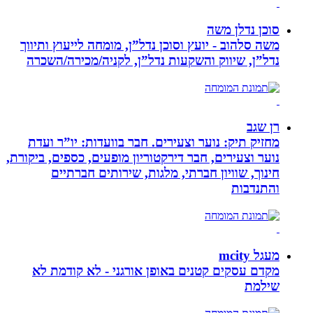
סוכן נדלן משה
משה סלהוב - יועץ וסוכן נדל”ן, מומחה לייעוץ ותיווך
נדל”ן, שיווק והשקעות נדל”ן, לקניה/מכירה/השכרה
רן שגב
מחזיק תיק: נוער וצעירים. חבר בוועדות: יו”ר ועדת
נוער וצעירים, חבר דירקטוריון מופעים, כספים, ביקורת,
חינוך, שוויון חברתי, מלגות, שירותים חברתיים
והתנדבות
מעגל mcity
מקדם עסקים קטנים באופן אורגני - לא קודמת לא
שילמת