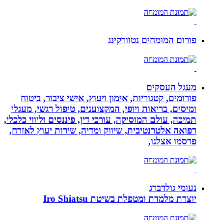
פורום המומחים נטוורקינג
מעגל העסקים
פורומים, קטגוריות, אימון ויעוץ, אישי ציבור, ביטוח
ומיסים, בריאות ויופי, המקצוענים, טיפול רגשי, מעגלי
תמיכה, עולם המוסיקה, עורכי דין, פיננסים וליווי כלכלי,
רפואה אלטרנטיבית, שיווק ומדיה, שירות יעוץ לאזרח,
פרסמו אצלנו,
נעומי גולדברג
יוצרת מלמדת ומטפלת בשיטת Iro Shiatsu