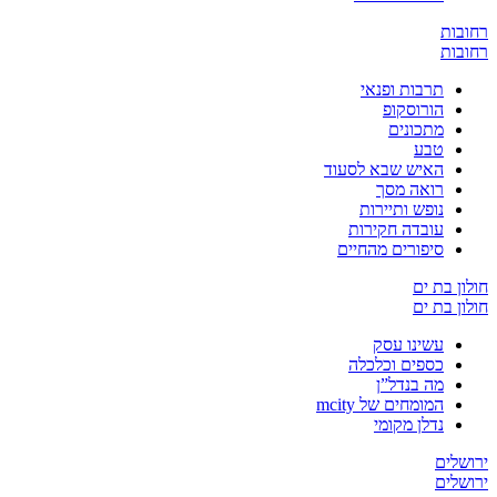
ובות
ובות
תרבות ופנאי
הורוסקופ
מתכונים
טבע
האיש שבא לסעוד
רואה מסך
נופש ותיירות
עובדה חקירות
סיפורים מהחיים
ון בת ים
ון בת ים
עשינו עסק
כספים וכלכלה
מה בנדל”ן
המומחים של mcity
נדלן מקומי
שלים
שלים