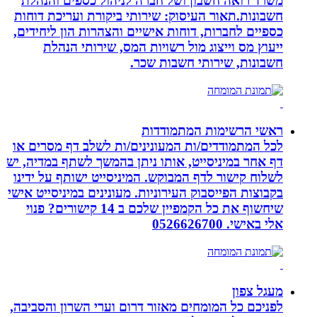
משרד רואה חשבון ושל חברה לניהול כספים והנהלת
חשבונות.תאור העיסוק: שירותי ביקורת ועריכת דוחות
כספיים לחברות, דוחות אישיים והצהרות הון ליחידים,
ייעוץ מס וייצוג מול רשויות המס, שירותי הנהלת
חשבונות, שירותי חשבות שכר.
ראשי הרשימות המתמודדות
לכל המתמודדים/ות המעונינים/ות לשלב דף מסרים או
דף אחר במיניסייט, אותו ניתן בהמשך לשתף במדיה, יש
לשלוח קישור לדף המבוקש. המיניסייט ישותף על ידינו
בקבוצות הפייסבוק העירוניות. מעונינים במיניסייט אישי
שיחשוף את כל הקמפיין שלכם ב 14 קישורים? פנוי
אלי באישי. 0526626700
מעגל צפון
לפניכם כל המומחים מאזור דרום וערי השרון והסביבה,