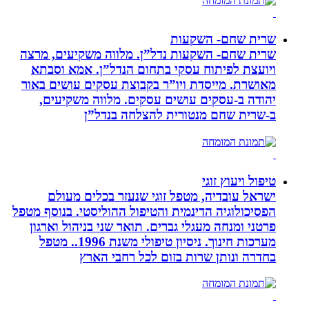
שרית שחם- השקעות
שרית שחם- השקעות נדל”ן. מלווה משקיעים, מרצה
ויועצת לפיתוח עסקי בתחום הנדל”ן. אמא וסבתא
מאושרת. ‏מייסדת ויו”ר בקבוצת עסקים עושים באור
יהודה‏ ב-‏עסקים עושים עסקים‏. ‏מלווה משקיעים,
ב-‏שרית שחם מנטורית להצלחה בנדל”ן‏
טיפול ויעוץ זוגי
ישראל עובדיה, מטפל זוגי שנעזר בכלים מעולם
הפסיכולוגיה הדינמית והטיפול ההוליסטי. בנוסף מטפל
פרטני ומנחה מעגלי גברים. תואר שני בניהול וארגון
מערכות חינוך. ניסיון טיפולי משנת 1996.. מטפל
בחדרה ונותן שרות בזום לכל רחבי הארץ