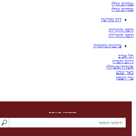
ים ונדלן
ים ונדלן
דתי מודיעין
ה והקריות
ה והקריות
צרכנות מקומית
 אביב
ום השרון
דוד/אשקלון
ר שבע
 הצפון
חיפוש באתר