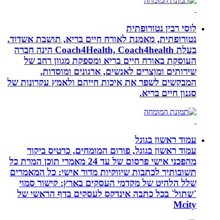
לוסי רבין נטורופתית
נטורופתית, מאמנת לאורח חיים בריא, תושבת אשדוד.
בעלת Coach4Health, Coach4health הינה חברה
העוסקת באורח חיים בריא ומספקת מגוון רחב של
שירותים ומוצרים לאנשים, ארגונים ומוסדות,
המבקשים לשפר את איכות חייהם ולאמץ עקרונות של
סגנון חיים בריא.
עמוד ראשון בגוגל
עמוד ראשון בגוגל, פורום המומחים, כרטיס ביקור
מהפכני אישי פרסום של עד 24 מאמרי תוכן המרת כל
תשובותיך לכתבות שיווקיות מדור אישי: כל המאמרים
שלל הלהיט של מקדמי העסקים בארץ: קישור סמוי
`שתול` בכל כתבה אינדקס לעסקים בדף הראשי של
Mcity