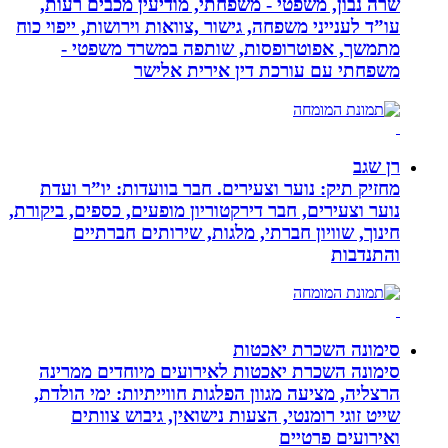
שרה נבון, משפטי - משפחתי, מודיעין מכבים רעות,
עו”ד לענייני משפחה, גישור ,צוואות וירושות, ייפוי כוח
מתמשך, אפוטרופסות, שותפה במשרד משפטי -
משפחתי עם עורכת דין אירית אלישר
רן שגב
מחזיק תיק: נוער וצעירים. חבר בוועדות: יו”ר ועדת
נוער וצעירים, חבר דירקטוריון מופעים, כספים, ביקורת,
חינוך, שוויון חברתי, מלגות, שירותים חברתיים
והתנדבות
סימונה השכרת יאכטות
סימונה השכרת יאכטות לאירועים מיוחדים ממרינה
הרצליה, מציעה מגוון הפלגות חווייתיות: ימי הולדת,
שייט זוגי רומנטי, הצעות נישואין, גיבוש צוותים
ואירועים פרטיים