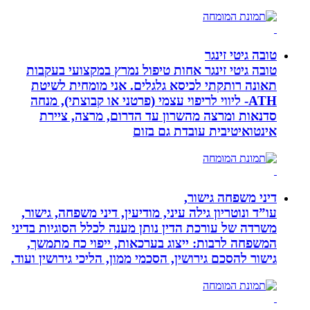
טובה גיטי זינגר
טובה גיטי זינגר אחות טיפול נמרץ במקצועי בעקבות
תאונה רותקתי לכיסא גלגלים. אני מומחית לשיטת
ATH- ליווי לריפוי עצמי (פרטני או קבוצתי), מנחה
סדנאות ומרצה מהשרון עד הדרום, מרצה, ציירת
אינטואיטיבית עובדת גם בזום
דיני משפחה גישור,
עו”ד ונוטריון גילה עיני, מודיעין, דיני משפחה, גישור,
משרדה של עורכת הדין נותן מענה לכלל הסוגיות בדיני
המשפחה לרבות: ייצוג בערכאות, ייפוי כח מתמשך,
גישור להסכם גירושין, הסכמי ממון, הליכי גירושין ועוד.