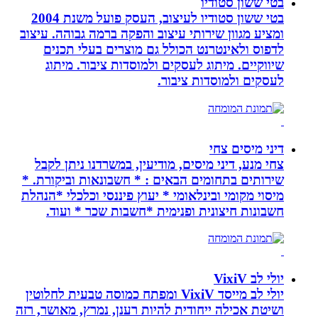
בטי ששון סטודיו
בטי ששון סטודיו לעיצוב, העסק פועל משנת 2004
ומציע מגוון שירותי עיצוב והפקה ברמה גבוהה. עיצוב
לדפוס ולאינטרנט הכולל גם מוצרים בעלי תכנים
שיווקיים. מיתוג לעסקים ולמוסדות ציבור. מיתוג
לעסקים ולמוסדות ציבור.
דיני מיסים צחי
צחי מנע, דיני מיסים, מודיעין, במשרדנו ניתן לקבל
שירותים בתחומים הבאים : * חשבונאות וביקורת. *
מיסוי מקומי ובינלאומי * יעוץ פיננסי וכלכלי *הנהלת
חשבונות חיצונית ופנימית *חשבות שכר * ועוד.
יולי לב VixiV
יולי לב מייסד VixiV ומפתח כמוסה טבעית לחלוטין
ושיטת אכילה ייחודית להיות רענן, נמרץ, מאושר, רזה