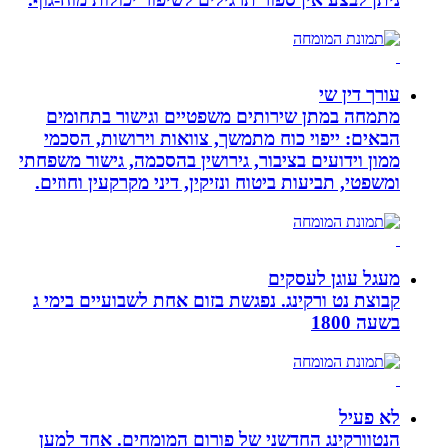
עורך דין שי
מתמחה במתן שירותים משפטיים וגישור בתחומים
הבאים: ייפוי כוח מתמשך, צוואות וירושות, הסכמי
ממון וידועים בציבור, גירושין בהסכמה, גישור משפחתי
ומשפטי, תביעות ביטוח ונזיקין, דיני מקרקעין וחוזים.
מעגל עוגן לעסקים
קבוצת נט ורקינג. נפגשת בזום אחת לשבועיים בימי ג
בשעה 1800
לא פעיל
הנטוורקינג החדשני של פורום המומחים. אחד למען