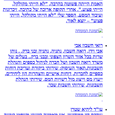
האמת הייתה פשוטה בהרבה, ”לא הייתי מקולקל,
הייתי פצוע.”. אחרי תקופה ארוכה של כתיבה, זיכרונות
ועיבוד המסע, הספר שלי ”לא הייתי מקולקל, הייתי
פצוע” – יוצא לאור.
רואי חשבון אבי
אבי וידן, רואה חשבון, נתניה, נתניה ובני ברק. . נותן
שרות בכל אזור השרון הצפוני ובבני ברק.. בעלים של
משרד רואה חשבון ושל חברה לניהול כספים והנהלת
חשבונות.תאור העיסוק: שירותי ביקורת ועריכת דוחות
כספיים לחברות, דוחות אישיים והצהרות הון ליחידים,
ייעוץ מס וייצוג מול רשויות המס, שירותי הנהלת
חשבונות, שירותי חשבות שכר.
עו”ד ליהיא שטרן
עורכת דין ממודיעין. אני מאמינה בייעוץ משפטי בגישה