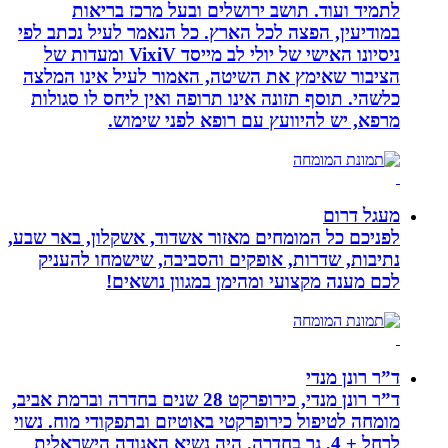
לתמיד ועוד. תושב ירושלים ובעל מרכז בריאות
במודיעין, הפצה לכל הארץ. כל הנאמר לעיל נכתב לפי
ניסיונו האישי של יולי לב מייסד VixiV ומעדות של
הציבור שאימץ את השיטה, האמור לעיל אינו המלצה
כלשהי. תוסף תזונה אינו תרופה ואין ליחס לו סגולות
מרפא, יש להיוועץ עם רופא לפני שימוש.
מעגל דרום
לפניכם כל המומחים מאזור אשדוד, אשקלון, באר שבע,
נתיבות, שדרות, אופקים והסביבה, שישמחו להעניק
לכם מענה מקצועי ומהימן במגוון נושאים!
ד”ר רונן מנדי
ד”ר רונן מנדי, כירופרקט 28 שנים בחדרה וברמת אביב,
מומחה לטיפול כירופרקטי באוטיזם ובתפקודי מוח. נשוי
לרחל + 4, גר בחדרה. היה נשיא האגודה הישראלית