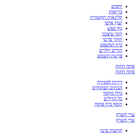
יחסים
בריאות
קלינאות תקשורת
יעוץ אישי
גוף ונפש
קובי עיצבני
חוקר פרטי
בית המשפט
הורים וילדים
פרשת השבוע
ח תקוה
ח תקוה
דירות למכירה
הבתים הפתוחים
נדלן מקומי
כל הדילים
הוסף בית פתוח
 השרון
 השרון
חדשות סיטי