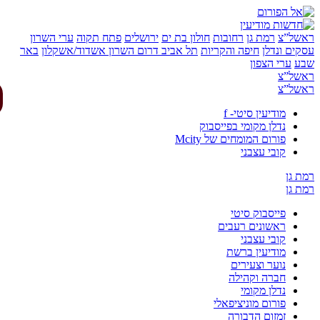
של”צ
רמת גן
רחובות
חולון בת ים
ירושלים
פתח תקוה
ערי השרון
ים ונדלן
חיפה והקריות
תל אביב
דרום השרון
אשדוד/אשקלון
באר
ע
ערי הצפון
של”צ
של”צ
מודיעין סיטי- f
נדלן מקומי בפייסבוק
פורום המומחים של Mcity
קובי עצבני
 גן
 גן
פייסבוק סיטי
ראשונים רעבים
קובי עצבני
מודיעין ברשת
נוער וצעירים
חברה וקהילה
נדלן מקומי
פורום מוניציפאלי
זמזום הדבורה