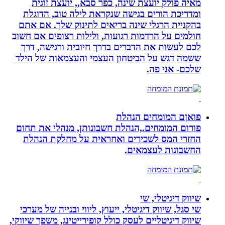
מאיה פולק יועצת שינה, כפר סבא,, יועצת זוגית
ומדריכת הורים בגישה שנקראת לילה טוב, הדוגלת
בהקניית הרגלי שינה בריאים לתינוק שלך. אם אתם
חולמים על הרדמות רגועות, ולילות רצופים אם חשוב
לכם לעשות את הדברים בדרך חיובית ורגישה, דרך
ששמה דגש על הביטחון העצמי והעצמאות של הילד
שלכם- אני פה.
פואןם המומחים הנהלת
פורום המומחים.,הנהלת חשבונותן, מנהלי את תחום
החזרי המס לשכירים ואחראית על מחלקת הנהלת
החשבונות לעצמאים.
שיווק דיגיטלי, שי
שי סגל, שיווק דיגיטלי, ייעוץ, ליווי ובנייה של מערכי
שיווק דיגיטליים לעסק כולל קופירייטינג, משפך שיווקי,