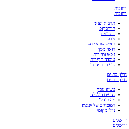
ובות
ובות
תרבות ופנאי
הורוסקופ
מתכונים
טבע
האיש שבא לסעוד
רואה מסך
נופש ותיירות
עובדה חקירות
סיפורים מהחיים
ון בת ים
ון בת ים
עשינו עסק
כספים וכלכלה
מה בנדל”ן
המומחים של mcity
נדלן מקומי
שלים
שלים