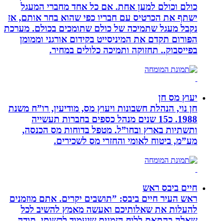
כולם וכולם למען אחת. אם כל אחד מחברי המעגל
ישתף את הכרטיס עם חבריו כפי שהוא בחר אותם, אז
נקבל מעגל שתמיכה של כולם שתומכים בכולם. מערכת
הפורום תקדם את המיניסייט בקידום אורגני וממומן
בפייסבוק.. תחזוקה ותמיכה כלולים במחיר.
יעוץ מס חן
חן נוי, הנהלת חשבונות ויעוץ מס, מודיעין, רו”ח משנת
1988. כ15 שנים מנהל כספים בחברות תעשייה
ותשתיות בארץ ובחו”ל. מטפל בדוחות מס הכנסה,
מע”מ, ביטוח לאומי והחזרי מס לשכירים.
חיים ביבס ראש
ראש העיר חיים ביבס: ”תושבים יקרים. אתם מוזמנים
להעלות את שאלותיכם ואעשה מאמץ להשיב לכל
שאלה בהתאם ללוח הזמנים שיעמוד לרשותי. תודה