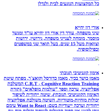
כל המקצועות הנוגעים לבית ולנדלן
אורי דון יחייא
שיני משפחה- עורך דין אורי דון יחייא עו”ד ומגשר
מוסמך, מומחה לענייני משפחה, גירושין, ירושות
וצוואות מעל 15 שנים. בעל תואר שני במשפטים
ובפילוסופיה.
אימון קוגניטיבי תגובתי
מאמן כושר בכיר, מאמן כדורסל וקואצ`ר, מפתח שיטת
C.R.T - Cognitive Reaction Training המשלבת
אפליקציה, ערכה וספר ”עולמות מופלאים” (תורת
האימון הקוגניטיבי תגובתי). שיטה ייחודית לשיפור
יכולות מוחיות-מוטוריות. השיטה משולבת אפליקציה
ייחודית וערכה ייעודיות בשם: Want to React עימם
ניתן לבצע אין ספור תרגילים לשיפור יכולות מוח-גוף.