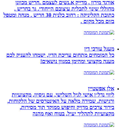
אורגד מירון , מדייק א.נשים לעצמם .חריש מכוונן
מחוללי שינוי לתכלית עיצובם הייחודי. גר בחריש .
כתובת הקליניקה : רחוב כלנית 30 חריש . מנחה ומטפל
בזום מכל מקום .
מעגל עורכי דין
כל המומחים מתחום עריכת הדין, ישמחו להעניק לכם
מענה מקצועי ומהימן במגוון נושאים!
אלן אפשטיין
ליווי נדל״ן אישי לגיל השלישי, עם ניסיון, מקצועיות
ורגישות. שמירה מלאה על האינטרסים של הלקוחות,
בירור צרכים מדויק וחיפוש ממוקד תוך מסירות,
מקצועיות לתהליך יעיל, בטוח ואף מהנה