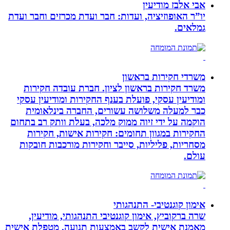
אבי אלבז מודיעין
יו”ר האופוזיציה, ועדות: חבר ועדת מכרזים וחבר ועדת
גמלאים.
משרדי חקירות בראשון
משרד חקירות בראשון לציון. חברת עובדה חקירות
ומודיעין עסקי, פועלת בענף החקירות ומודיעין עסקי
כבר למעלה משלושה עשורים, החברה בינלאומית
הוקמה על ידי זיוה ממוק מלכה, בעלת וותק רב בתחום
החקירות במגוון תחומים: חקירות אישות, חקירות
מסחריות, פליליות, סייבר וחקירות מורכבות חובקות
עולם.
אימון קוגנטיבי- התנהגותי
שרה ברקוביץ, אימון קוגנטיבי התנהגותי, מודיעין,
מאמנת אישית לקשב באמצעות תנועה. מטפלת אישית