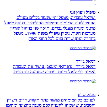
טיפול ויעוץ זוגי
ישראל עובדיה, מטפל זוגי שנעזר בכלים מעולם
הפסיכולוגיה הדינמית והטיפול ההוליסטי. בנוסף מטפל
פרטני ומנחה מעגלי גברים. תואר שני בניהול וארגון
מערכות חינוך. ניסיון טיפולי משנת 1996.. מטפל
בחדרה ונותן שרות בזום לכל רחבי הארץ
דניאל ג`ירד
דניאל ג`ירד - גרפיקאי ומעצב, עושה את העבודה
נאמנה,בלי לעגל פינות. עבודה שמגיעה עד הבית.
מעגל שרון
לפניכם כל המומחים מאזור פתח תקווה, דרום השרון
והסביבה, שישמחו להעניק לכם מענה מקצועי ומהימן