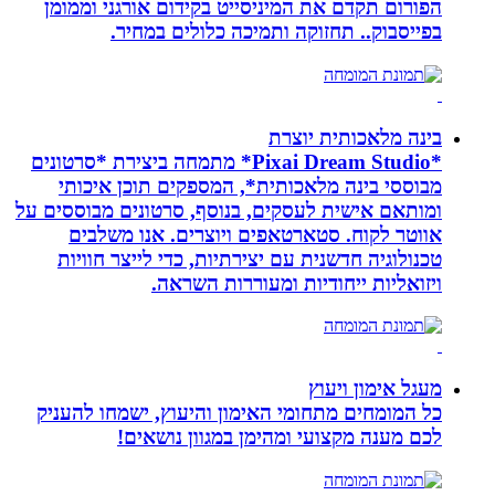
הפורום תקדם את המיניסייט בקידום אורגני וממומן
בפייסבוק.. תחזוקה ותמיכה כלולים במחיר.
בינה מלאכותית יוצרת
*Pixai Dream Studio* מתמחה ביצירת *סרטונים
מבוססי בינה מלאכותית*, המספקים תוכן איכותי
ומותאם אישית לעסקים, בנוסף, סרטונים מבוססים על
אווטר לקוח. סטארטאפים ויוצרים. אנו משלבים
טכנולוגיה חדשנית עם יצירתיות, כדי לייצר חוויות
ויזואליות ייחודיות ומעוררות השראה.
מעגל אימון ויעוץ
כל המומחים מתחומי האימון והיעוץ, ישמחו להעניק
לכם מענה מקצועי ומהימן במגוון נושאים!