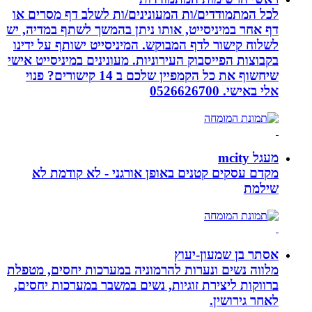
לכל המתמודדים/ות המעונינים/ות לשלב דף מסרים או
דף אחר במיניסייט, אותו ניתן בהמשך לשתף במדיה, יש
לשלוח קישור לדף המבוקש. המיניסייט ישותף על ידינו
בקבוצות הפייסבוק העירוניות. מעונינים במיניסייט אישי
שיחשוף את כל הקמפיין שלכם ב 14 קישורים? פנוי
אלי באישי. 0526626700
מעגל mcity
מקדם עסקים קטנים באופן אורגני - לא קודמת לא
שילמת
אסתר בן שמעון-יעוץ
מלווה נשים ונערות להרמוניה במערכות יחסים, מטפלת
ברווקות ליצירת זוגיות, נשים במשבר במערכות יחסים,
לאחר גירושין.