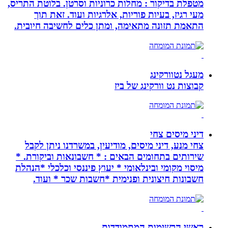
מטפלת בדיקור : מחלות כרוניות וסרטן. בלוטת התריס,
מעי רגיז, בעיות פוריות, אלרגיות ועוד. זאת תוך
התאמת תזונה מתאימה, ומתן כלים לחשיבה חיובית.
מעגל נטוורקינג
קבוצות נט וורקינג של ביז
דיני מיסים צחי
צחי מנע, דיני מיסים, מודיעין, במשרדנו ניתן לקבל
שירותים בתחומים הבאים : * חשבונאות וביקורת. *
מיסוי מקומי ובינלאומי * יעוץ פיננסי וכלכלי *הנהלת
חשבונות חיצונית ופנימית *חשבות שכר * ועוד.
ראשי הרשימות המתמודדות