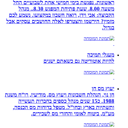
ראשונות. נפגשת בימי חמישי אחת לשבועיים החל
משעה 8.00. שעת פתיחת המפגש 8.30.. מנהל
הקבוצה: אבי וידן, רואה חשבון במקצועו. נשמע לכם
מזמין? הירשמו והצטרפו לאלה החושבים עסקים אבל
בגדול.
מעגלי תמיכה
להיות אוטוריטה גם כשאתם ישנים
יעוץ מס חן
חן נוי, הנהלת חשבונות ויעוץ מס, מודיעין, רו”ח משנת
1988. כ15 שנים מנהל כספים בחברות תעשייה
ותשתיות בארץ ובחו”ל. מטפל בדוחות מס הכנסה,
מע”מ, ביטוח לאומי והחזרי מס לשכירים.