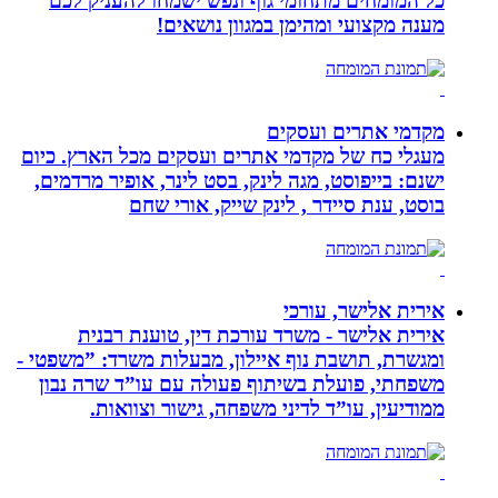
כל המומחים מתחומי גוף ונפש ישמחו להעניק לכם
מענה מקצועי ומהימן במגוון נושאים!
מקדמי אתרים ועסקים
מעגלי כח של מקדמי אתרים ועסקים מכל הארץ. כיום
ישנם: בייפוסט, מגה לינק, בסט לינר, אופיר מרדמים,
בוסט, ענת סיידר , לינק שייק, אורי שחם
אירית אלישר, עורכי
אירית אלישר - משרד עורכת דין, טוענת רבנית
ומגשרת, תושבת נוף איילון, מבעלות משרד: ”משפטי -
משפחתי, פועלת בשיתוף פעולה עם עו”ד שרה נבון
ממודיעין, עו”ד לדיני משפחה, גישור וצוואות.