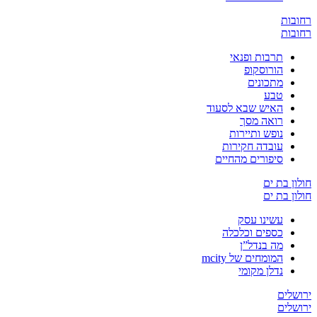
ובות
ובות
תרבות ופנאי
הורוסקופ
מתכונים
טבע
האיש שבא לסעוד
רואה מסך
נופש ותיירות
עובדה חקירות
סיפורים מהחיים
ון בת ים
ון בת ים
עשינו עסק
כספים וכלכלה
מה בנדל”ן
המומחים של mcity
נדלן מקומי
שלים
שלים