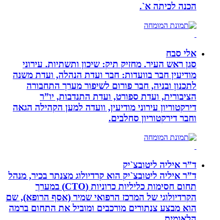
הכנה לכיתה א`.
אלי סבח
סגן ראש העיר. מחזיק תיק: שיכון ותשתיות. עירוני
מודיעין חבר בוועדות: חבר ועדת הנהלה, ועדת משנה
לתכנון ובניה, חבר פורום לשיפור מערך התחבורה
הציבורית, ועדת ספורט, ועדת התנדבות, יו”ר
דירקטוריון עירוני מודיעין, וועדה למען הקהילה הגאה
וחבר דירקטוריון סחלבים.
ד”ר איליה ליטובצ`יק
ד”ר איליה ליטובצ`יק הוא קרדיולוג מצנתר בכיר, מנהל
תחום חסימות כליליות כרוניות (CTO) במערך
הקרדיולוגי של המרכז הרפואי שמיר (אסף הרופא), שם
הוא מבצע צנתורים מורכבים ומוביל את התחום ברמה
הלאומית.