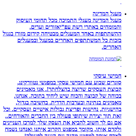
מעגל המדינה
מעגל המדינה מעגלי התמיכה מכל תחומי העיסוק
והמומחים באתרי רשת עפ”יאזורים וערים.
ההשתתפות באחד המעגלים מבטיחה קידום מזורז בגגול
בזכות כל המשתתפים האחרים במעגל ובמעגלים
האחרים.
חמישי עיסקי
סוגרים שבוע עם חמישי עסקי במפגשי נטוורקינג,
קבוצת העסקים שרוצה בהצלחתך!. אנו מאמינים
בכוחה של קבוצה והכוח שיש ליחיד בתוכה. אנחנו.
מאמינים בנתינה ובערבות הדדית. בחשיבה בגדול,
בהישגיות, נחישות ופריצת גבולות אישיים ועסקיים. וכל
זאת תוך יצירת שיתופי פעולה בין החברים והאורחים..
אם גם לך חשוב להביא את העסק שלך למרכז העניינים
ולקדם אותו, מקומך במפגש הקרוב איתנו ואנחנו נשמח
לארח אותך למפגש מהנה עם הנעה לפעולה!