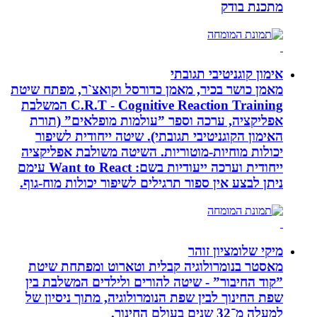
מתכנת בודק
אימון קוגניטיבי תגובתי
מאמן כושר בכיר, מאמן כדורסל וקואצ`ר, מפתח שיטת
C.R.T - Cognitive Reaction Training המשלבת
אפליקציה, ערכה וספר ”עולמות מופלאים” (תורת
האימון הקוגניטיבי תגובתי). שיטה ייחודית לשיפור
יכולות מוחיות-מוטוריות. השיטה משולבת אפליקציה
ייחודית וערכה ייעודיות בשם: Want to React עימם
ניתן לבצע אין ספור תרגילים לשיפור יכולות מוח-גוף.
מיקי שלומציון זוהר
מאסטר בנומרולוגיה קבלית וטארוט ומפתחת שיטת
”קוד החיבור” - שיטה להורים ולילדים המשלבת בין
שפת החינוך לבין שפת הנומרולוגיה, מתוך ניסיון של
למעלה מ־32 שנים בעולם החינוך.