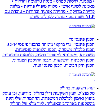
• מאמנת לויסות סטרס • מנקה טראומה וחרדות •
מאמנת לשינוי אישי • מלווה טיפולי פוריות • מלווה
קריירה מדויקת • מחזירה אנרגיה ובהירות • עובדת עם
NLP ושפת גוף • מרצה לקהלים שונים
תכנון פיננסי גדי
תכנון פיננסי - גדי ברקאי מומחה בתכנון פיננסי CFP:
תכנון כלכלת משפחה, תכנון הלוואות פנסיוניות,
משכנתא, משכנתא למסורבי בנקים, הלוואות פנסיוניות,
תכנון חסכונות והשקעות, תכנון החיסכון הפנסיוני,
תכנון תיק הביטוח, תכנון פיננסי ועוד.
יעוץ השקעות בחו”ל
טל מנצ`ל, יועץ השקעות נדלן בחו”ל, מודיעין, וכן עוסק
ביעוץ ואימון לכלכלת המשפחה. ההתמחות שלי הינה
בהשקעות בארה”ב ובאנגליה, ליווי מלא של תהליך