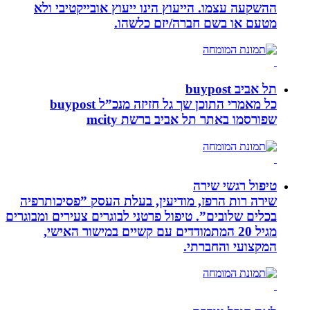
ההשקעה עצמו. הייעוץ הינו ייעוץ אובייקטיבי ולא
מטעם או בשם חברה/יזם כלשהו.
תל אביב buypost
כל מאמרי התוכן שך גל חזיזה מנכ”ל buypost
שפורסמו באתר תל אביב ברשת mcity
טיפול רגשי שירה
שירה רות הרפז, מודיעין, בעלת העסק ”פסיכותרפיה
בכלים שלובים”. טיפול פרטני לבוגרים צעירים ומבוגרים
מגיל 20 המתמודדים עם קשיים במישור האישי,
המקצועי והחברתי.