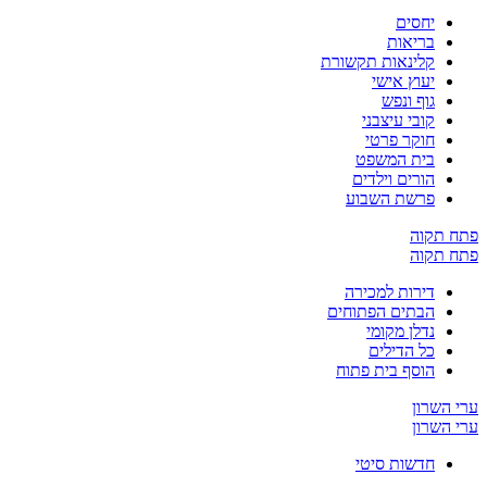
יחסים
בריאות
קלינאות תקשורת
יעוץ אישי
גוף ונפש
קובי עיצבני
חוקר פרטי
בית המשפט
הורים וילדים
פרשת השבוע
ח תקוה
ח תקוה
דירות למכירה
הבתים הפתוחים
נדלן מקומי
כל הדילים
הוסף בית פתוח
 השרון
 השרון
חדשות סיטי