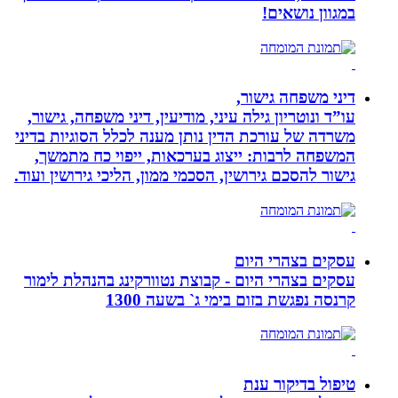
במגוון נושאים!
דיני משפחה גישור,
עו”ד ונוטריון גילה עיני, מודיעין, דיני משפחה, גישור,
משרדה של עורכת הדין נותן מענה לכלל הסוגיות בדיני
המשפחה לרבות: ייצוג בערכאות, ייפוי כח מתמשך,
גישור להסכם גירושין, הסכמי ממון, הליכי גירושין ועוד.
עסקים בצהרי היום
עסקים בצהרי היום - קבוצת נטוורקינג בהנהלת לימור
קרנסה נפגשת בזום בימי ג` בשעה 1300
טיפול בדיקור ענת