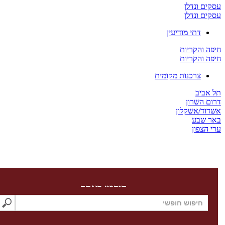
ים ונדלן
ים ונדלן
דתי מודיעין
ה והקריות
ה והקריות
צרכנות מקומית
 אביב
ום השרון
דוד/אשקלון
ר שבע
 הצפון
חיפוש באתר