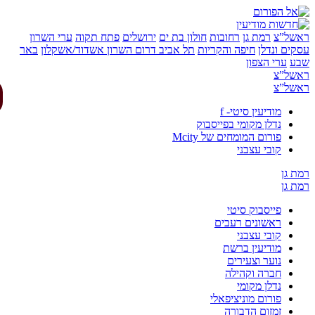
של”צ
רמת גן
רחובות
חולון בת ים
ירושלים
פתח תקוה
ערי השרון
ים ונדלן
חיפה והקריות
תל אביב
דרום השרון
אשדוד/אשקלון
באר
ע
ערי הצפון
של”צ
של”צ
מודיעין סיטי- f
נדלן מקומי בפייסבוק
פורום המומחים של Mcity
קובי עצבני
 גן
 גן
פייסבוק סיטי
ראשונים רעבים
קובי עצבני
מודיעין ברשת
נוער וצעירים
חברה וקהילה
נדלן מקומי
פורום מוניציפאלי
זמזום הדבורה