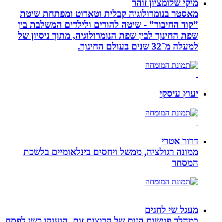
מיקי שלומציון זוהר
מאסטר בנומרולוגיה קבלית וטארוט ומפתחת שיטת
”קוד החיבור” - שיטה להורים ולילדים המשלבת בין
שפת החינוך לבין שפת הנומרולוגיה, מתוך ניסיון של
למעלה מ־32 שנים בעולם החינוך.
יעוץ עיסקי
דרור אטרי
ממונה רגולציה, ממשל ויחסים בינלאומיים בלשכת
המסחר
מעגל שי לחגים
במהלך פגישות הזום של קבוצות זום, הוענקו כשי לפסח