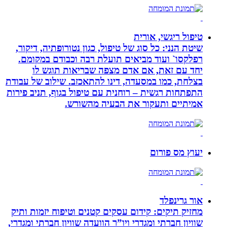
טיפול ריגשי, אורית
שיטת הנני: כל סוג של טיפול, כגון נטורופתיה, דיקור,
רפלקסו` ועוד מביאים תועלת רבה וכבודם במקומם.
יחד עם זאת, אם אדם מצפה שבריאות תוגש לו
בצלחת, כמו במסעדה, דינו להתאכזב. שילוב של עבודת
התפתחות רגשית – רוחנית עם טיפול בגוף, תניב פירות
אמיתיים ותעקור את הבעיה מהשורש.
יעוץ מס פורום
אור גרינפלד
מחזיק תיקים: קידום עסקים קטנים וטיפוח יזמות ותיק
שוויון חברתי ומגדרי ויו”ר הוועדה שוויון חברתי ומגדרי,