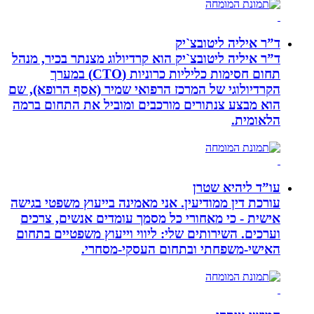
ד”ר איליה ליטובצ`יק
ד”ר איליה ליטובצ`יק הוא קרדיולוג מצנתר בכיר, מנהל
תחום חסימות כליליות כרוניות (CTO) במערך
הקרדיולוגי של המרכז הרפואי שמיר (אסף הרופא), שם
הוא מבצע צנתורים מורכבים ומוביל את התחום ברמה
הלאומית.
עו”ד ליהיא שטרן
עורכת דין ממודיעין. אני מאמינה בייעוץ משפטי בגישה
אישית - כי מאחורי כל מסמך עומדים אנשים, צרכים
וערכים. השירותים שלי: ליווי וייעוץ משפטיים בתחום
האישי-משפחתי ובתחום העסקי-מסחרי.