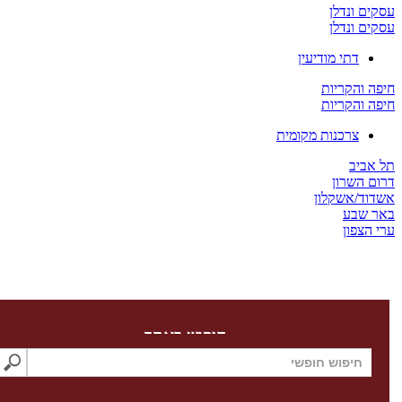
ים ונדלן
ים ונדלן
דתי מודיעין
ה והקריות
ה והקריות
צרכנות מקומית
 אביב
ום השרון
דוד/אשקלון
ר שבע
 הצפון
חיפוש באתר