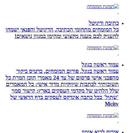
כתיבה ודיגיטל
כל המומחים מתחומי הכתיבה, הדיגיטל והפנאי ישמחו
להעניק לכם מענה מקצועי ומהימן במגוון נושאים!
עמוד ראשון בגוגל
עמוד ראשון בגוגל, פורום המומחים, כרטיס ביקור
מהפכני אישי פרסום של עד 24 מאמרי תוכן המרת כל
תשובותיך לכתבות שיווקיות מדור אישי: כל המאמרים
שלל הלהיט של מקדמי העסקים בארץ: קישור סמוי
`שתול` בכל כתבה אינדקס לעסקים בדף הראשי של
Mcity
איריס לביא אימון