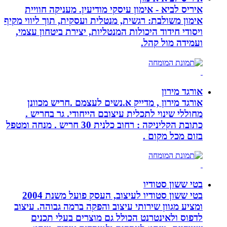
איריס לביא - אימון עיסקי מודיעין. מעניקה חוויית
אימון משולבת: רגשית, מנטלית ועסקית, תוך ליווי מקיף
ויסודי חידוד היכולות המנטליות, יצירת ביטחון עצמי,
ועמידה מול קהל.
אורגד מירון
אורגד מירון , מדייק א.נשים לעצמם .חריש מכוונן
מחוללי שינוי לתכלית עיצובם הייחודי. גר בחריש .
כתובת הקליניקה : רחוב כלנית 30 חריש . מנחה ומטפל
בזום מכל מקום .
בטי ששון סטודיו
בטי ששון סטודיו לעיצוב, העסק פועל משנת 2004
ומציע מגוון שירותי עיצוב והפקה ברמה גבוהה. עיצוב
לדפוס ולאינטרנט הכולל גם מוצרים בעלי תכנים