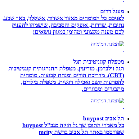
מעגל דרום
לפניכם כל המומחים מאזור אשדוד, אשקלון, באר שבע,
נתיבות, שדרות, אופקים והסביבה, שישמחו להעניק
לכם מענה מקצועי ומהימן במגוון נושאים!
מטפלת קוגניטיבית תגל
תגל זילברמן, מודיעין, מטפלת התנהגותית קוגניטיבית
(CBT). מדריכת הורים ומנחת קבוצות. מומחית
להפרעות קשב ואכילה רגשית. מטפלת בילדים,
מתבגרים ומבוגרים.
תל אביב buypost
כל מאמרי התוכן שך גל חזיזה מנכ”ל buypost
שפורסמו באתר תל אביב ברשת mcity