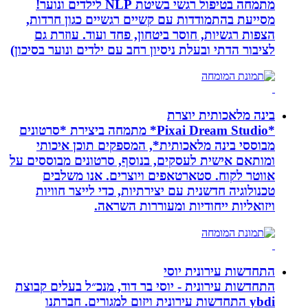
מתמחה בטיפול רגשי בשיטת NLP לילדים ונוער!
מסייעת בהתמודדות עם קשיים רגשיים כגון חרדות,
הצפות רגשיות, חוסר ביטחון, פחד ועוד. עוזרת גם
לציבור הדתי ובעלת ניסיון רחב עם ילדים ונוער בסיכון)
בינה מלאכותית יוצרת
*Pixai Dream Studio* מתמחה ביצירת *סרטונים
מבוססי בינה מלאכותית*, המספקים תוכן איכותי
ומותאם אישית לעסקים, בנוסף, סרטונים מבוססים על
אווטר לקוח. סטארטאפים ויוצרים. אנו משלבים
טכנולוגיה חדשנית עם יצירתיות, כדי לייצר חוויות
ויזואליות ייחודיות ומעוררות השראה.
התחדשות עירונית יוסי
התחדשות עירונית - יוסי בר דוד, מנכ״ל בעלים קבוצת
ybdi התחדשות עירונית ויזום למגורים. חברתנו