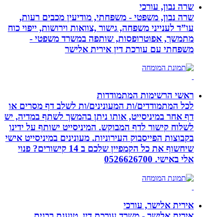
שרה נבון, עורכי
שרה נבון, משפטי - משפחתי, מודיעין מכבים רעות,
עו”ד לענייני משפחה, גישור ,צוואות וירושות, ייפוי כוח
מתמשך, אפוטרופסות, שותפה במשרד משפטי -
משפחתי עם עורכת דין אירית אלישר
ראשי הרשימות המתמודדות
לכל המתמודדים/ות המעונינים/ות לשלב דף מסרים או
דף אחר במיניסייט, אותו ניתן בהמשך לשתף במדיה, יש
לשלוח קישור לדף המבוקש. המיניסייט ישותף על ידינו
בקבוצות הפייסבוק העירוניות. מעונינים במיניסייט אישי
שיחשוף את כל הקמפיין שלכם ב 14 קישורים? פנוי
אלי באישי. 0526626700
אירית אלישר, עורכי
אירית אלישר - משרד עורכת דין, טוענת רבנית