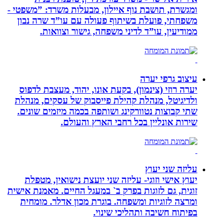
ומגשרת, תושבת נוף איילון, מבעלות משרד: ”משפטי -
משפחתי, פועלת בשיתוף פעולה עם עו”ד שרה נבון
ממודיעין, עו”ד לדיני משפחה, גישור וצוואות.
עיצוב גרפי יערה
יערה רוזי (צינמון), בקעת אונו, יהוד, מעצבת לדפוס
ולדיגיטל, מנהלת קהילת פייסבוק של עסקים, מנהלת
שתי קבוצות נטוורקינג ושותפה בכמה מיזמים שונים.
שירות אונליין בכל רחבי הארץ והעולם.
עליזה שני יעוץ
יעוץ אישי וזוגי- עליזה שני יועצת נישואין, מטפלת
זוגית, גם לזוגות בפרק ב` במעגל החיים. מאמנת אישית
ומרצה לזוגיות ומשפחה. בוגרת מכון אדלר. מומחית
בפיתוח חשיבה ותהליכי שינוי.