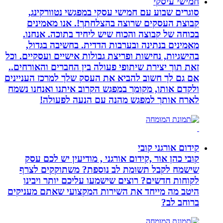
חמישי עיסקי
סוגרים שבוע עם חמישי עסקי במפגשי נטוורקינג,
קבוצת העסקים שרוצה בהצלחתך!. אנו מאמינים
בכוחה של קבוצה והכוח שיש ליחיד בתוכה. אנחנו.
מאמינים בנתינה ובערבות הדדית. בחשיבה בגדול,
בהישגיות, נחישות ופריצת גבולות אישיים ועסקיים. וכל
זאת תוך יצירת שיתופי פעולה בין החברים והאורחים..
אם גם לך חשוב להביא את העסק שלך למרכז העניינים
ולקדם אותו, מקומך במפגש הקרוב איתנו ואנחנו נשמח
לארח אותך למפגש מהנה עם הנעה לפעולה!
קידום אורגני קובי
קובי כהן אור ,קידום אורגני , מודיעין יש לכם עסק
שישמח לקבל תשומת לב נוספת? משתוקקים לצרף
לקוחות חדשים? רוצים שישמעו עליכם יותר ויבינו
היטב מה מייחד את השירות המקצועי שאתם מעניקים
ברוחב לב?