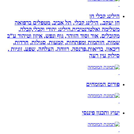
הילינג קבלי חן
חן יעקב,, הילינג קבלי, תל אביב, מטפלים ברפואה
משלימה ואלטרנטיבית.הילינג יהודי וקבלי,קבלה,
מקובלים, אור וסוד הזוהר, גוף ונפש, איזון וטיהור ע”ב
שמות, חותמות ומפתחות, קמעות, סגולות, חרדות,
דיכאון, בריאות,פרנסה, רווחה, הצלחה, שפע, זוגיות ,
סילוק עין רעה
פורום המומחים
יעוץ ותכנון פיננסי