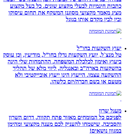
כתבות חינמיות לבעלי מקצוע שונים. כל בעל מקצוע
מציג מאמר מקצועי מסוגנן המשקף את תחום עיסוקו
ובין לבין מקדם אותו בגוגל
יעוץ השקעות בחו”ל
טל מנצ`ל, יועץ השקעות נדלן בחו”ל, מודיעין, וכן עוסק
ביעוץ ואימון לכלכלת המשפחה. ההתמחות שלי הינה
בהשקעות בארה”ב ובאנגליה, ליווי מלא של תהליך
ההשקעה עצמו. הייעוץ הינו ייעוץ אובייקטיבי ולא
מטעם או בשם חברה/יזם כלשהו.
מעגל שרון
לפניכם כל המומחים מאזור פתח תקווה, דרום השרון
והסביבה, שישמחו להעניק לכם מענה מקצועי ומהימן
במגוון נושאים!