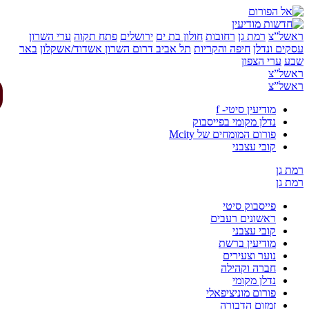
של”צ
רמת גן
רחובות
חולון בת ים
ירושלים
פתח תקוה
ערי השרון
ים ונדלן
חיפה והקריות
תל אביב
דרום השרון
אשדוד/אשקלון
באר
ע
ערי הצפון
של”צ
של”צ
מודיעין סיטי- f
נדלן מקומי בפייסבוק
פורום המומחים של Mcity
קובי עצבני
 גן
 גן
פייסבוק סיטי
ראשונים רעבים
קובי עצבני
מודיעין ברשת
נוער וצעירים
חברה וקהילה
נדלן מקומי
פורום מוניציפאלי
זמזום הדבורה