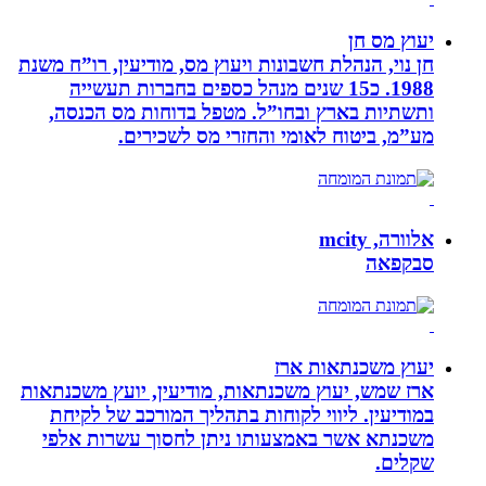
יעוץ מס חן
חן נוי, הנהלת חשבונות ויעוץ מס, מודיעין, רו”ח משנת
1988. כ15 שנים מנהל כספים בחברות תעשייה
ותשתיות בארץ ובחו”ל. מטפל בדוחות מס הכנסה,
מע”מ, ביטוח לאומי והחזרי מס לשכירים.
אלוורה, mcity
סבקפאה
יעוץ משכנתאות ארז
ארז שמש, יעוץ משכנתאות, מודיעין, יועץ משכנתאות
במודיעין. ליווי לקוחות בתהליך המורכב של לקיחת
משכנתא אשר באמצעותו ניתן לחסוך עשרות אלפי
שקלים.