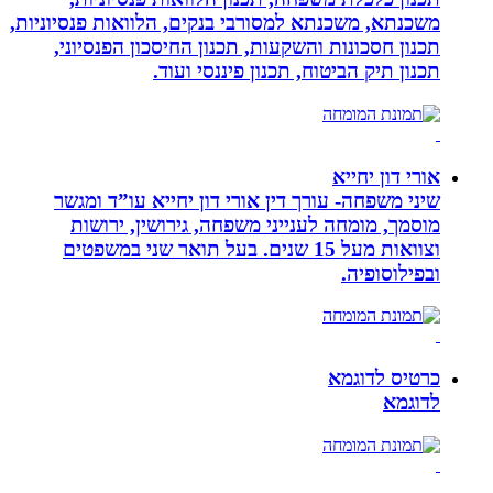
משכנתא, משכנתא למסורבי בנקים, הלוואות פנסיוניות,
תכנון חסכונות והשקעות, תכנון החיסכון הפנסיוני,
תכנון תיק הביטוח, תכנון פיננסי ועוד.
אורי דון יחייא
שיני משפחה- עורך דין אורי דון יחייא עו”ד ומגשר
מוסמך, מומחה לענייני משפחה, גירושין, ירושות
וצוואות מעל 15 שנים. בעל תואר שני במשפטים
ובפילוסופיה.
כרטיס לדוגמא
לדוגמא