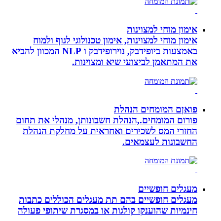
אימון מוחי למצוינות
אימון מוחי למצוינות, אימון טכנולוגי לגוף ולמוח
באמצעות ביופידבק, נוירופידבק ו NLP המכוון להביא
את המתאמן לביצועי שיא ומצוינות.
פואןם המומחים הנהלת
פורום המומחים.,הנהלת חשבונותן, מנהלי את תחום
החזרי המס לשכירים ואחראית על מחלקת הנהלת
החשבונות לעצמאים.
מעגלים חופשיים
מעגלים חופשיים בהם תת מעגלים הכוללים כתבות
חינמיות שהוענקו קולגות או במסגרת שיתופי פעולה