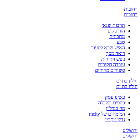
ובות
ובות
תרבות ופנאי
הורוסקופ
מתכונים
טבע
האיש שבא לסעוד
רואה מסך
נופש ותיירות
עובדה חקירות
סיפורים מהחיים
ון בת ים
ון בת ים
עשינו עסק
כספים וכלכלה
מה בנדל”ן
המומחים של mcity
נדלן מקומי
שלים
שלים