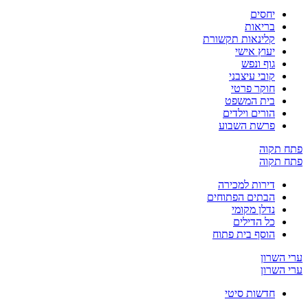
יחסים
בריאות
קלינאות תקשורת
יעוץ אישי
גוף ונפש
קובי עיצבני
חוקר פרטי
בית המשפט
הורים וילדים
פרשת השבוע
ח תקוה
ח תקוה
דירות למכירה
הבתים הפתוחים
נדלן מקומי
כל הדילים
הוסף בית פתוח
 השרון
 השרון
חדשות סיטי