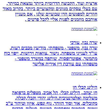
ארצית ועוד. הקבוצה הדרומית ביותר נמצאת במיתר,
עם בעלי עסקים מגוונים ומקצועיים ביותר. בקרוב מאוד
חוזרים למפגשים הדו שבועיים שלנו , אם מעניין
אותכם מוזמנים לפנות אליי לקבל פרטים .
שרה נבון, עורכי
שרה נבון, משפטי - משפחתי, מודיעין מכבים רעות,
עו”ד לענייני משפחה, גישור ,צוואות וירושות, ייפוי כוח
מתמשך, אפוטרופסות, שותפה במשרד משפטי -
משפחתי עם עורכת דין אירית אלישר
הילינג קבלי חן
חן יעקב,, הילינג קבלי, תל אביב, מטפלים ברפואה
משלימה ואלטרנטיבית.הילינג יהודי וקבלי,קבלה,
מקובלים, אור וסוד הזוהר, גוף ונפש, איזון וטיהור ע”ב
שמות, חותמות ומפתחות, קמעות, סגולות, חרדות,