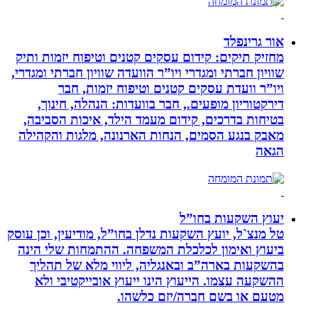
אור גרינפלד
מחזיק תיקים: קידום עסקים קטנים וטיפוח יזמות ותיק
שוויון חברתי ומגדרי ויו”ר הוועדה שוויון חברתי ומגדרי,
ויו”ר וועדת עסקים קטנים וטיפוח יזמות, חבר
דירקטוריון מופעים., חבר בוועדות: הנהלה, חינוך,
בטיחות בדרכים, קידום מעמד הילד, איכות הסביבה,
מאבק בנגע הסמים, הנחות הארנונה, מלגות והקהילה
הגאה
יעוץ השקעות בחו”ל
טל מנצ`ל, יועץ השקעות נדלן בחו”ל, מודיעין, וכן עוסק
ביעוץ ואימון לכלכלת המשפחה. ההתמחות שלי הינה
בהשקעות בארה”ב ובאנגליה, ליווי מלא של תהליך
ההשקעה עצמו. הייעוץ הינו ייעוץ אובייקטיבי ולא
מטעם או בשם חברה/יזם כלשהו.