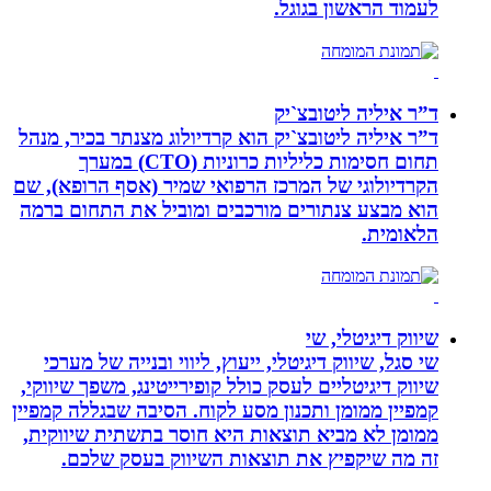
לעמוד הראשון בגוגל.
ד”ר איליה ליטובצ`יק
ד”ר איליה ליטובצ`יק הוא קרדיולוג מצנתר בכיר, מנהל
תחום חסימות כליליות כרוניות (CTO) במערך
הקרדיולוגי של המרכז הרפואי שמיר (אסף הרופא), שם
הוא מבצע צנתורים מורכבים ומוביל את התחום ברמה
הלאומית.
שיווק דיגיטלי, שי
שי סגל, שיווק דיגיטלי, ייעוץ, ליווי ובנייה של מערכי
שיווק דיגיטליים לעסק כולל קופירייטינג, משפך שיווקי,
קמפיין ממומן ותכנון מסע לקוח. הסיבה שבגללה קמפיין
ממומן לא מביא תוצאות היא חוסר בתשתית שיווקית,
זה מה שיקפיץ את תוצאות השיווק בעסק שלכם.