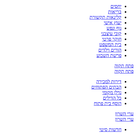
יחסים
בריאות
קלינאות תקשורת
יעוץ אישי
גוף ונפש
קובי עיצבני
חוקר פרטי
בית המשפט
הורים וילדים
פרשת השבוע
ח תקוה
ח תקוה
דירות למכירה
הבתים הפתוחים
נדלן מקומי
כל הדילים
הוסף בית פתוח
 השרון
 השרון
חדשות סיטי