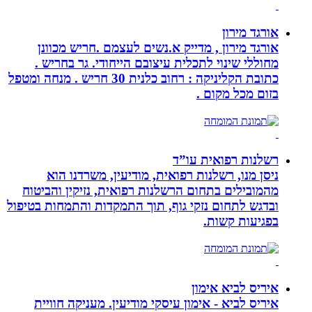
אורגד מירון
אורגד מירון , מדייק א.נשים לעצמם .חריש מכוונן
מחוללי שינוי לתכלית עיצובם הייחודי. גר בחריש .
כתובת הקליניקה : רחוב כלנית 30 חריש . מנחה ומטפל
בזום מכל מקום .
רשלנות רפואית עו”ד
ניסן מנו, רשלנות רפואית, מודיעין, משרדנו הוא
מהמובילים בתחום הרשלנות רפואית, נזיקין והביטוח
ובדגש לתחום נזקי גוף, תוך התמקדות והתמחות בטיפול
בפגיעות קשות.
איריס לביא אימון
איריס לביא - אימון עיסקי מודיעין. מעניקה חוויית