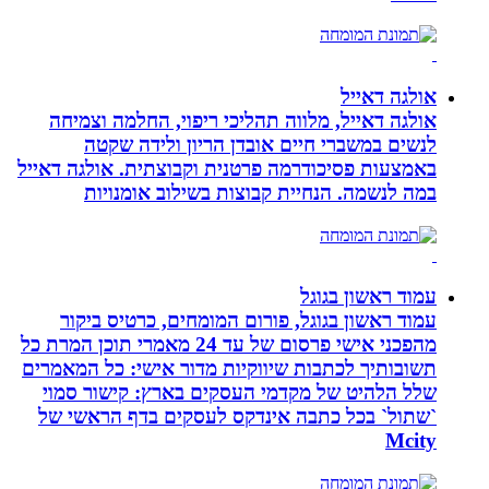
אולגה דאייל
אולגה דאייל, מלווה תהליכי ריפוי, החלמה וצמיחה
לנשים במשברי חיים אובדן הריון ולידה שקטה
באמצעות פסיכודרמה פרטנית וקבוצתית. אולגה דאייל
במה לנשמה. ‏הנחיית קבוצות בשילוב אומנויות‏
עמוד ראשון בגוגל
עמוד ראשון בגוגל, פורום המומחים, כרטיס ביקור
מהפכני אישי פרסום של עד 24 מאמרי תוכן המרת כל
תשובותיך לכתבות שיווקיות מדור אישי: כל המאמרים
שלל הלהיט של מקדמי העסקים בארץ: קישור סמוי
`שתול` בכל כתבה אינדקס לעסקים בדף הראשי של
Mcity