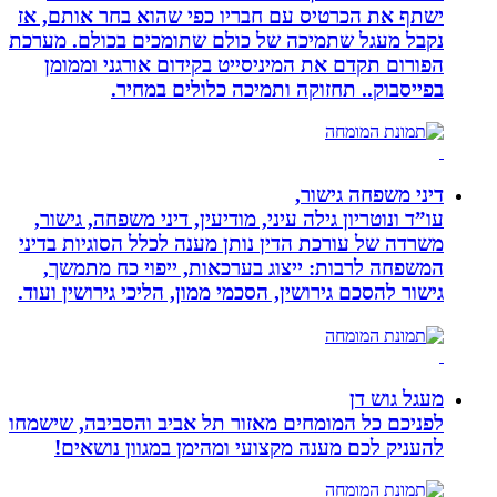
ישתף את הכרטיס עם חבריו כפי שהוא בחר אותם, אז
נקבל מעגל שתמיכה של כולם שתומכים בכולם. מערכת
הפורום תקדם את המיניסייט בקידום אורגני וממומן
בפייסבוק.. תחזוקה ותמיכה כלולים במחיר.
דיני משפחה גישור,
עו”ד ונוטריון גילה עיני, מודיעין, דיני משפחה, גישור,
משרדה של עורכת הדין נותן מענה לכלל הסוגיות בדיני
המשפחה לרבות: ייצוג בערכאות, ייפוי כח מתמשך,
גישור להסכם גירושין, הסכמי ממון, הליכי גירושין ועוד.
מעגל גוש דן
לפניכם כל המומחים מאזור תל אביב והסביבה, שישמחו
להעניק לכם מענה מקצועי ומהימן במגוון נושאים!