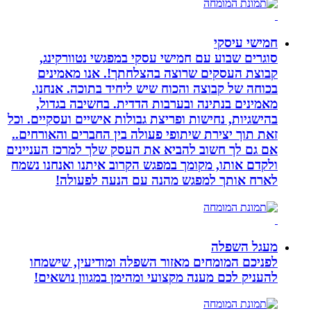
חמישי עיסקי
סוגרים שבוע עם חמישי עסקי במפגשי נטוורקינג,
קבוצת העסקים שרוצה בהצלחתך!. אנו מאמינים
בכוחה של קבוצה והכוח שיש ליחיד בתוכה. אנחנו.
מאמינים בנתינה ובערבות הדדית. בחשיבה בגדול,
בהישגיות, נחישות ופריצת גבולות אישיים ועסקיים. וכל
זאת תוך יצירת שיתופי פעולה בין החברים והאורחים..
אם גם לך חשוב להביא את העסק שלך למרכז העניינים
ולקדם אותו, מקומך במפגש הקרוב איתנו ואנחנו נשמח
לארח אותך למפגש מהנה עם הנעה לפעולה!
מעגל השפלה
לפניכם המומחים מאזור השפלה ומודיעין, שישמחו
להעניק לכם מענה מקצועי ומהימן במגוון נושאים!