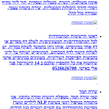
אימון משולבת: רגשית, מנטלית ועסקית, תוך ליווי מקיף
ויסודי חידוד היכולות המנטליות, יצירת ביטחון עצמי,
ועמידה מול קהל.
ראשי הרשימות המתמודדות
לכל המתמודדים/ות המעונינים/ות לשלב דף מסרים או
דף אחר במיניסייט, אותו ניתן בהמשך לשתף במדיה, יש
לשלוח קישור לדף המבוקש. המיניסייט ישותף על ידינו
בקבוצות הפייסבוק העירוניות. מעונינים במיניסייט אישי
שיחשוף את כל הקמפיין שלכם ב 14 קישורים? פנוי
אלי באישי. 0526626700
שירה תמר
שמי שירה תמר, מטפלת ריגשית ומורה בתיכון. אני
מתמחה בטיפול רגשי בשיטת NLP לילדים ונוער!
מסייעת בהתמודדות עם קשיים רגשיים כגון חרדות,