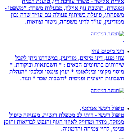
אירית אלישר - משרד עורכת דין, טוענת רבנית
ומגשרת, תושבת נוף איילון, מבעלות משרד: ”משפטי -
משפחתי, פועלת בשיתוף פעולה עם עו”ד שרה נבון
ממודיעין, עו”ד לדיני משפחה, גישור וצוואות.
דיני מיסים צחי
צחי מנע, דיני מיסים, מודיעין, במשרדנו ניתן לקבל
שירותים בתחומים הבאים : * חשבונאות וביקורת. *
מיסוי מקומי ובינלאומי * יעוץ פיננסי וכלכלי *הנהלת
חשבונות חיצונית ופנימית *חשבות שכר * ועוד.
טיפול ריגשי אנרגטי,
טיפול ריגשי - רותי לב מטפלת רגשית. מעניקה טיפול
ממוקד, מהיר ומדוייק לאיזון הגוף והנפש לבריאות וחוסן
פנימי, לחיי צמיחה והרמוניה.