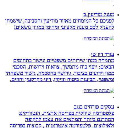
מעגל מודיעין-ב
לפניכם כל המומחים מאזור מודיעין והסביבה, שישמחו
להעניק לכם מענה מקצועי ומהימן במגוון נושאים!
עורך דין שי
מתמחה במתן שירותים משפטיים וגישור בתחומים
הבאים: ייפוי כוח מתמשך, צוואות וירושות, הסכמי
ממון וידועים בציבור, גירושין בהסכמה, גישור משפחתי
ומשפטי, תביעות ביטוח ונזיקין, דיני מקרקעין וחוזים.
עסקים פורחים בנגב
פלטפורמה שיווקית בפריסה ארצית. הנטוורקינג
המתרגם ביותר והמתאים את עצמו לתקופה
ולאילוצים. פלטפורמה אינטרנטית , קבוצות בפריסה