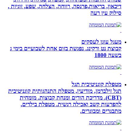
דיכאון, בריאות,פרנסה, רווחה, הצלחה, שפע, זוגיות ,
סילוק עין רעה
מעגל עוגן לעסקים
קבוצת נט ורקינג. נפגשת בזום אחת לשבועיים בימי ג
בשעה 1800
מטפלת קוגניטיבית תגל
תגל זילברמן, מודיעין, מטפלת התנהגותית קוגניטיבית
(CBT). מדריכת הורים ומנחת קבוצות. מומחית
להפרעות קשב ואכילה רגשית. מטפלת בילדים,
מתבגרים ומבוגרים.