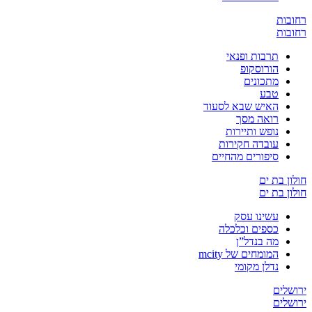
ובות
ובות
תרבות ופנאי
הורוסקופ
מתכונים
טבע
האיש שבא לסעוד
רואה מסך
נופש ותיירות
עובדה חקירות
סיפורים מהחיים
ון בת ים
ון בת ים
עשינו עסק
כספים וכלכלה
מה בנדל”ן
המומחים של mcity
נדלן מקומי
שלים
שלים