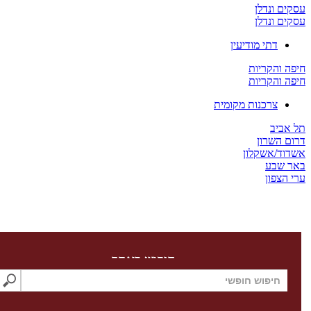
ים ונדלן
ים ונדלן
דתי מודיעין
ה והקריות
ה והקריות
צרכנות מקומית
 אביב
ום השרון
דוד/אשקלון
ר שבע
 הצפון
חיפוש באתר