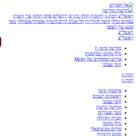
של”צ
רמת גן
רחובות
חולון בת ים
ירושלים
פתח תקוה
ערי השרון
ים ונדלן
חיפה והקריות
תל אביב
דרום השרון
אשדוד/אשקלון
באר
ע
ערי הצפון
של”צ
של”צ
מודיעין סיטי- f
נדלן מקומי בפייסבוק
פורום המומחים של Mcity
קובי עצבני
 גן
 גן
פייסבוק סיטי
ראשונים רעבים
קובי עצבני
מודיעין ברשת
נוער וצעירים
חברה וקהילה
נדלן מקומי
פורום מוניציפאלי
זמזום הדבורה