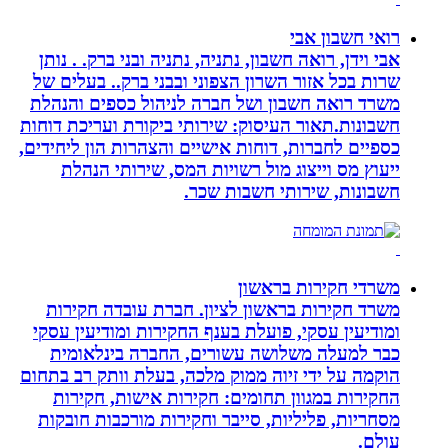
רואי חשבון אבי
אבי וידן, רואה חשבון, נתניה, נתניה ובני ברק. . נותן
שרות בכל אזור השרון הצפוני ובבני ברק.. בעלים של
משרד רואה חשבון ושל חברה לניהול כספים והנהלת
חשבונות.תאור העיסוק: שירותי ביקורת ועריכת דוחות
כספיים לחברות, דוחות אישיים והצהרות הון ליחידים,
ייעוץ מס וייצוג מול רשויות המס, שירותי הנהלת
חשבונות, שירותי חשבות שכר.
משרדי חקירות בראשון
משרד חקירות בראשון לציון. חברת עובדה חקירות
ומודיעין עסקי, פועלת בענף החקירות ומודיעין עסקי
כבר למעלה משלושה עשורים, החברה בינלאומית
הוקמה על ידי זיוה ממוק מלכה, בעלת וותק רב בתחום
החקירות במגוון תחומים: חקירות אישות, חקירות
מסחריות, פליליות, סייבר וחקירות מורכבות חובקות
עולם.