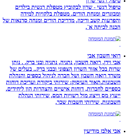
טיפול רגשי שרון
טיפול רגשי - שרון לבקוביץ מטפלת רגשית בילדים
ומבוגרים ומנחת הורים. מטפלת בלקויות למידה
והפרעות קשב וריכוז, מדריכת הורים ומנחה סדנאות של
הכנה לכיתה א`.
רואי חשבון אבי
אבי וידן, רואה חשבון, נתניה, נתניה ובני ברק. . נותן
שרות בכל אזור השרון הצפוני ובבני ברק.. בעלים של
משרד רואה חשבון ושל חברה לניהול כספים והנהלת
חשבונות.תאור העיסוק: שירותי ביקורת ועריכת דוחות
כספיים לחברות, דוחות אישיים והצהרות הון ליחידים,
ייעוץ מס וייצוג מול רשויות המס, שירותי הנהלת
חשבונות, שירותי חשבות שכר.
אבי אלבז מודיעין