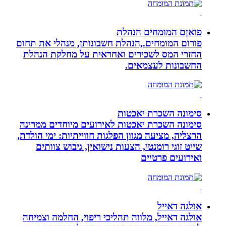
פואןם המומחים הנהלת
פורום המומחים.,הנהלת חשבונותן, מנהלי את תחום
החזרי המס לשכירים ואחראית על מחלקת הנהלת
החשבונות לעצמאים.
סימונה השכרת יאכטות
סימונה השכרת יאכטות לאירועים מיוחדים ממרינה
הרצליה, מציעה מגוון הפלגות חווייתיות: ימי הולדת,
שייט זוגי רומנטי, הצעות נישואין, גיבוש צוותים
ואירועים פרטיים
אולגה דאייל
אולגה דאייל, מלווה תהליכי ריפוי, החלמה וצמיחה