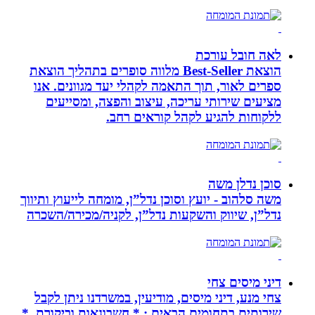
לאה חובל עורכת
הוצאת Best-Seller מלווה סופרים בתהליך הוצאת
ספרים לאור, תוך התאמה לקהלי יעד מגוונים. אנו
מציעים שירותי עריכה, עיצוב והפצה, ומסייעים
ללקוחות להגיע לקהל קוראים רחב.
סוכן נדלן משה
משה סלהוב - יועץ וסוכן נדל”ן, מומחה לייעוץ ותיווך
נדל”ן, שיווק והשקעות נדל”ן, לקניה/מכירה/השכרה
דיני מיסים צחי
צחי מנע, דיני מיסים, מודיעין, במשרדנו ניתן לקבל
שירותים בתחומים הבאים : * חשבונאות וביקורת. *