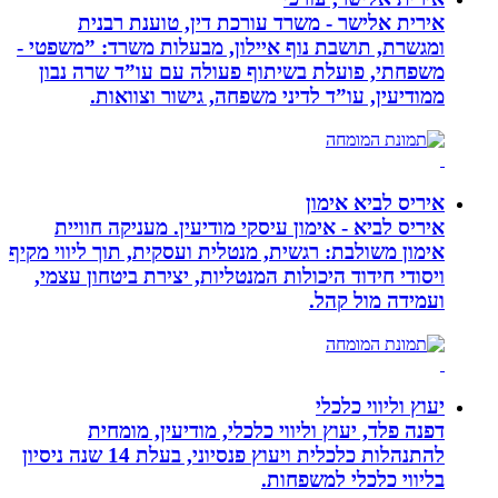
אירית אלישר - משרד עורכת דין, טוענת רבנית
ומגשרת, תושבת נוף איילון, מבעלות משרד: ”משפטי -
משפחתי, פועלת בשיתוף פעולה עם עו”ד שרה נבון
ממודיעין, עו”ד לדיני משפחה, גישור וצוואות.
איריס לביא אימון
איריס לביא - אימון עיסקי מודיעין. מעניקה חוויית
אימון משולבת: רגשית, מנטלית ועסקית, תוך ליווי מקיף
ויסודי חידוד היכולות המנטליות, יצירת ביטחון עצמי,
ועמידה מול קהל.
יעוץ וליווי כלכלי
דפנה פלד, יעוץ וליווי כלכלי, מודיעין, מומחית
להתנהלות כלכלית ויעוץ פנסיוני, בעלת 14 שנה ניסיון
בליווי כלכלי למשפחות.