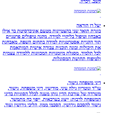
קשב, זיכרון.
יעל רן הוראה
בוגרת תואר שני בהצטיינות מטעם אוניברסיטת בר אילן
באבחון וטיפול בליקויי למידה. מקנה טיפולים פרטניים
תוך הקניית אסטרטגיות למידה בתחום השפה. מאבחנת
את היכולות ובונה תוכנית עבודה אישית המותאמת
לכל תלמיד. מסגלת מיומנויות המכוונות ללמידה עצמית
ולטיפוח תחושת המסוגלות.
דיני משפחה גישור,
עו”ד ונוטריון גילה עיני, מודיעין, דיני משפחה, גישור,
משרדה של עורכת הדין נותן מענה לכלל הסוגיות בדיני
המשפחה לרבות: ייצוג בערכאות, ייפוי כח מתמשך,
גישור להסכם גירושין, הסכמי ממון, הליכי גירושין ועוד.