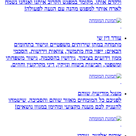
ולקדם אותו, מקומך במפגש הקרוב איתנו ואנחנו נשמח
לארח אותך למפגש מהנה עם הנעה לפעולה!
עורך דין שי
מתמחה במתן שירותים משפטיים וגישור בתחומים
הבאים: ייפוי כוח מתמשך, צוואות וירושות, הסכמי
ממון וידועים בציבור, גירושין בהסכמה, גישור משפחתי
ומשפטי, תביעות ביטוח ונזיקין, דיני מקרקעין וחוזים.
מעגל מודיעין/ שוהם
לפניכם כל המומחים מאזור שוהם והסביבה, שישמחו
להעניק לכם מענה מקצועי ומהימן במגוון נושאים!
אירית אלישר, עורכי