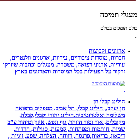
גלי תמיכה
לם תומכים בכולם
ארגונים וקבוצות
חברות, מוסדות ציבוריים, עיריות, ארגונים וולנטרים,
עיריות, ארגוני רפואה, משטרה. מעגלים וכתבות שיזרקו
זרקור על הפעילות בכל המוסדות והארגונים בארץ
הילינג קבלי חן
חן יעקב,, הילינג קבלי, תל אביב, מטפלים ברפואה
משלימה ואלטרנטיבית.הילינג יהודי וקבלי,קבלה,
מקובלים, אור וסוד הזוהר, גוף ונפש, איזון וטיהור ע”ב
שמות, חותמות ומפתחות, קמעות, סגולות, חרדות,
דיכאון, בריאות,פרנסה, רווחה, הצלחה, שפע, זוגיות ,