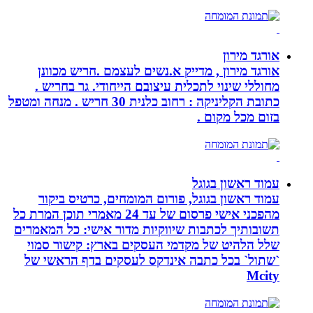
אורגד מירון
אורגד מירון , מדייק א.נשים לעצמם .חריש מכוונן
מחוללי שינוי לתכלית עיצובם הייחודי. גר בחריש .
כתובת הקליניקה : רחוב כלנית 30 חריש . מנחה ומטפל
בזום מכל מקום .
עמוד ראשון בגוגל
עמוד ראשון בגוגל, פורום המומחים, כרטיס ביקור
מהפכני אישי פרסום של עד 24 מאמרי תוכן המרת כל
תשובותיך לכתבות שיווקיות מדור אישי: כל המאמרים
שלל הלהיט של מקדמי העסקים בארץ: קישור סמוי
`שתול` בכל כתבה אינדקס לעסקים בדף הראשי של
Mcity