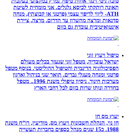
טובה גיטי זינגר אחות טיפול נמרץ במקצועי בעקבות
תאונה רותקתי לכיסא גלגלים. אני מומחית לשיטת
ATH- ליווי לריפוי עצמי (פרטני או קבוצתי), מנחה
סדנאות ומרצה מהשרון עד הדרום, מרצה, ציירת
אינטואיטיבית עובדת גם בזום
טיפול ויעוץ זוגי
ישראל עובדיה, מטפל זוגי שנעזר בכלים מעולם
הפסיכולוגיה הדינמית והטיפול ההוליסטי. בנוסף מטפל
פרטני ומנחה מעגלי גברים. תואר שני בניהול וארגון
מערכות חינוך. ניסיון טיפולי משנת 1996.. מטפל
בחדרה ונותן שרות בזום לכל רחבי הארץ
יעוץ מס חן
חן נוי, הנהלת חשבונות ויעוץ מס, מודיעין, רו”ח משנת
1988. כ15 שנים מנהל כספים בחברות תעשייה