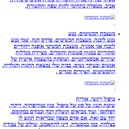
אביב. מטפלת בתחומי לקות שפה ותקשורת.
מעצבת תכשיטים, נטע
נטע ליבנה, מעצבת תכשיטים, פרדס חנה, שמי נטע
ליבנה אני אמנית, מעצבת תכשיטי אופנה ייחודיים
ומקוריים במגוון סגנונות וחומרים, מציירת מנדלות
וציורים אבסטרקטיים, ועוסקת בהעצמה אישית של
אנשים ובעיקר נשים. בבית שלי נמצאת החנות והגלריה,
התכשיטים, הציורים ובגדים .
טיפול ריגשי, אורית
שיטת הנני: כל סוג של טיפול, כגון נטורופתיה, דיקור,
רפלקסו` ועוד מביאים תועלת רבה וכבודם במקומם.
יחד עם זאת, אם אדם מצפה שבריאות תוגש לו
בצלחת, כמו במסעדה, דינו להתאכזב. שילוב של עבודת