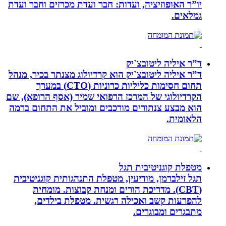
יו”ר האופוזיציה, ועדות: חבר ועדת מכרזים וחבר ועדת
גמלאים.
ד”ר איליה ליטובצ`יק
ד”ר איליה ליטובצ`יק הוא קרדיולוג מצנתר בכיר, מנהל
תחום חסימות כליליות כרוניות (CTO) במערך
הקרדיולוגי של המרכז הרפואי שמיר (אסף הרופא), שם
הוא מבצע צנתורים מורכבים ומוביל את התחום ברמה
הלאומית.
מטפלת קוגניטיבית תגל
תגל זילברמן, מודיעין, מטפלת התנהגותית קוגניטיבית
(CBT). מדריכת הורים ומנחת קבוצות. מומחית
להפרעות קשב ואכילה רגשית. מטפלת בילדים,
מתבגרים ומבוגרים.