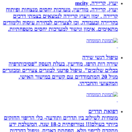
יעוץ, קריירה, mcity
יעוץ, קריירה, מודיעין, מערכות יחסים מנצחות ופיתוח
קריירה . ימון ויעוץ קריירה לנמצאים בצמתי דרכים
בקריירה ובעבודה, וכן לצעירים לבחירת עיסוק ולימודים
מתאימים. אימון וגישור למערכות יחסים משפחתיות.
טיפול רגשי שירה
שירה רות הרפז, מודיעין, בעלת העסק ”פסיכותרפיה
בכלים שלובים”. טיפול פרטני לבוגרים צעירים ומבוגרים
מגיל 20 המתמודדים עם קשיים במישור האישי,
המקצועי והחברתי.
רפואת תדרים
מומחית לשילוב בין תדרים ותודעה- כלי הריפוי החזקים
ביותר בעולם!!! נטורופתית כ-18 שנה, המשלבת ידע
מתקדם לריפוי מלא, הפחתת כאבים, טיפול בחרדות