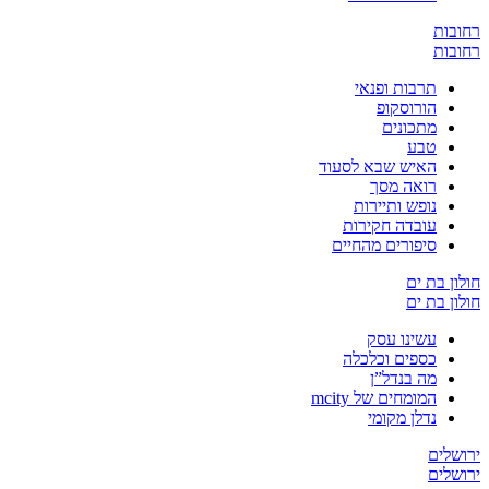
ובות
ובות
תרבות ופנאי
הורוסקופ
מתכונים
טבע
האיש שבא לסעוד
רואה מסך
נופש ותיירות
עובדה חקירות
סיפורים מהחיים
ון בת ים
ון בת ים
עשינו עסק
כספים וכלכלה
מה בנדל”ן
המומחים של mcity
נדלן מקומי
שלים
שלים