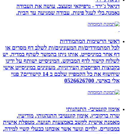
דניאל ג`ירד - גרפיקאי ומעצב, עושה את העבודה
נאמנה,בלי לעגל פינות. עבודה שמגיעה עד הבית.
ראשי הרשימות המתמודדות
לכל המתמודדים/ות המעונינים/ות לשלב דף מסרים או
דף אחר במיניסייט, אותו ניתן בהמשך לשתף במדיה, יש
לשלוח קישור לדף המבוקש. המיניסייט ישותף על ידינו
בקבוצות הפייסבוק העירוניות. מעונינים במיניסייט אישי
שיחשוף את כל הקמפיין שלכם ב 14 קישורים? פנוי
אלי באישי. 0526626700
אימון קוגנטיבי- התנהגותי
שרה ברקוביץ, אימון קוגנטיבי התנהגותי, מודיעין,
מאמנת אישית לקשב באמצעות תנועה. מטפלת אישית
במבוגרים, ילדים ונוער אשר אובחנו כבעלי קשיי למידה,