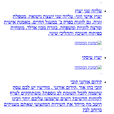
עליזה שני יעוץ
יעוץ אישי וזוגי- עליזה שני יועצת נישואין, מטפלת
זוגית, גם לזוגות בפרק ב` במעגל החיים. מאמנת אישית
ומרצה לזוגיות ומשפחה. בוגרת מכון אדלר. מומחית
בפיתוח חשיבה ותהליכי שינוי.
יעוץ עיסקי
קידום אורגני קובי
קובי כהן אור ,קידום אורגני , מודיעין יש לכם עסק
שישמח לקבל תשומת לב נוספת? משתוקקים לצרף
לקוחות חדשים? רוצים שישמעו עליכם יותר ויבינו
היטב מה מייחד את השירות המקצועי שאתם מעניקים
ברוחב לב?