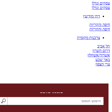
ים ונדלן
ים ונדלן
דתי מודיעין
ה והקריות
ה והקריות
צרכנות מקומית
 אביב
ום השרון
דוד/אשקלון
ר שבע
 הצפון
חיפוש באתר