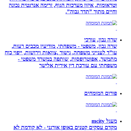
וטראומות, איזון מערכות הגוף, זרימה אנרגטית נכונה
וחיים מתוך ”תדר גבוה”.
שרה נבון, עורכי
שרה נבון, משפטי - משפחתי, מודיעין מכבים רעות,
עו”ד לענייני משפחה, גישור ,צוואות וירושות, ייפוי כוח
מתמשך, אפוטרופסות, שותפה במשרד משפטי -
משפחתי עם עורכת דין אירית אלישר
פורום המומחים
מעגל mcity
מקדם עסקים קטנים באופן אורגני - לא קודמת לא