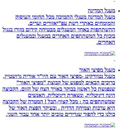
מעגל המדינה
מעגל המדינה מעגלי התמיכה מכל תחומי העיסוק
והמומחים באתרי רשת עפ”יאזורים וערים.
ההשתתפות באחד המעגלים מבטיחה קידום מזורז בגגול
בזכות כל המשתתפים האחרים במעגל ובמעגלים
האחרים.
מעגל מפיצי האור
מעגל נטוורקינג -מפיצי האור עם היו”ר אורית גרושטיין.
ברוכים הבאים למפגש של קבוצת ”מפיצי האור”
שנפגשת כל ראשון בבוקר באויר הצח של הזום. הקבוצה
הינה דיגיטלית, ונשארת דיגיטלית. האנשים
שמשתתפים בה : מכל קצווי-תבל ! המטרה של הקבוצה
היא ערבות וצמיחה הדדית . ובעיקר הפצת האור של
כולנו כדי להפוך שגרירים טובים יותר אחד עבור השני.