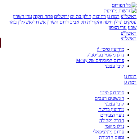
של”צ
רמת גן
רחובות
חולון בת ים
ירושלים
פתח תקוה
ערי השרון
ים ונדלן
חיפה והקריות
תל אביב
דרום השרון
אשדוד/אשקלון
באר
ע
ערי הצפון
של”צ
של”צ
מודיעין סיטי- f
נדלן מקומי בפייסבוק
פורום המומחים של Mcity
קובי עצבני
 גן
 גן
פייסבוק סיטי
ראשונים רעבים
קובי עצבני
מודיעין ברשת
נוער וצעירים
חברה וקהילה
נדלן מקומי
פורום מוניציפאלי
זמזום הדבורה