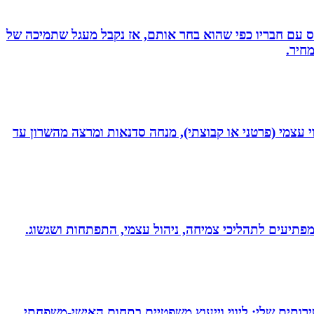
ס עם חבריו כפי שהוא בחר אותם, אז נקבל מעגל שתמיכה של
חיר.
 נמרץ במקצועי בעקבות תאונה רותקתי לכיסא גלגלים. אני מומחית לשיטת ATH- ליווי לריפוי עצמי (פרטני או קבוצתי), מנחה סדנאות ומרצה מהשרון עד
 ומפתיעים לתהליכי צמיחה, ניהול עצמי, התפתחות ושגשוג.
ירותים שלי: ליווי וייעוץ משפטיים בתחום האישי-משפחתי