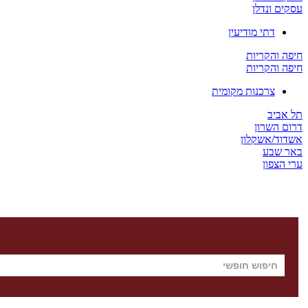
עסקים ונדלן
דתי מודיעין
חיפה והקריות
חיפה והקריות
צרכנות מקומית
תל אביב
דרום השרון
אשדוד/אשקלון
באר שבע
ערי הצפון