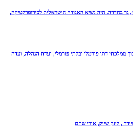
ד”ר רונן מנדי, כירופרקט 28 שנים בחדרה וברמת אביב, מומחה לטיפול כירופרקטי באוטיזם ובתפקודי מוח. נשוי לרחל + 4, גר בחדרה. היה נשיא האגודה הישראלית לכירופרקטיקה,
נוך ממלכתי דתי פורמלי ובלתי פורמלי, ועדת הנהלה, ועדה
דר , לינק שייק, אורי שחם