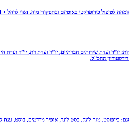
ות: יו”ר ועדת שירותים חברתיים, יו”ר ועדת דת, יו”ר ועדת חי
דירקטוריון החכ”ל.
 בייפוסט, מגה לינק, בסט לינר, אופיר מרדמים, בוסט, ענת סיי