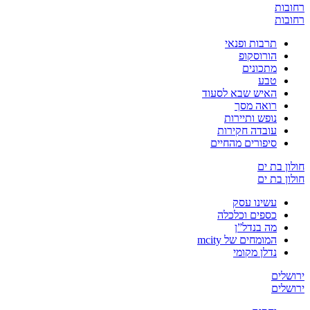
רחובות
רחובות
תרבות ופנאי
הורוסקופ
מתכונים
טבע
האיש שבא לסעוד
רואה מסך
נופש ותיירות
עובדה חקירות
סיפורים מהחיים
חולון בת ים
חולון בת ים
עשינו עסק
כספים וכלכלה
מה בנדל”ן
המומחים של mcity
נדלן מקומי
ירושלים
ירושלים