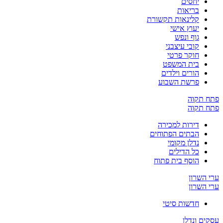
יחסים
בריאות
קלינאות תקשורת
יעוץ אישי
גוף ונפש
קובי עיצבני
חוקר פרטי
בית המשפט
הורים וילדים
פרשת השבוע
פתח תקוה
פתח תקוה
דירות למכירה
הבתים הפתוחים
נדלן מקומי
כל הדילים
הוסף בית פתוח
ערי השרון
ערי השרון
חדשות סיטי
עסקים ונדלן