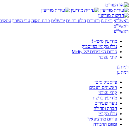
ראשל”צ
רמת גן
רחובות
חולון בת ים
ירושלים
פתח תקוה
ערי השרון
עסקים 
ראשל”צ
ראשל”צ
מודיעין סיטי- f
נדלן מקומי בפייסבוק
פורום המומחים של Mcity
קובי עצבני
רמת גן
רמת גן
פייסבוק סיטי
ראשונים רעבים
קובי עצבני
מודיעין ברשת
נוער וצעירים
חברה וקהילה
נדלן מקומי
פורום מוניציפאלי
זמזום הדבורה