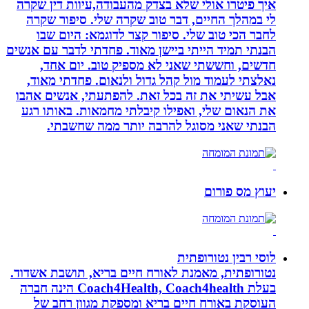
איך פיטרו אולי שלא בצדק מהעבודה,עיוות דין שקרה
לי במהלך החיים, דבר טוב שקרה שלי. סיפור שקרה
לחבר הכי טוב שלי. סיפור קצר לדוגמא: היום שבו
הבנתי תמיד הייתי ביישן מאוד. פחדתי לדבר עם אנשים
חדשים, וחששתי שאני לא מספיק טוב. יום אחד,
נאלצתי לעמוד מול קהל גדול ולנאום. פחדתי מאוד,
אבל עשיתי את זה בכל זאת. להפתעתי, אנשים אהבו
את הנאום שלי, ואפילו קיבלתי מחמאות. באותו רגע
הבנתי שאני מסוגל להרבה יותר ממה שחשבתי.
יעוץ מס פורום
לוסי רבין נטורופתית
נטורופתית, מאמנת לאורח חיים בריא, תושבת אשדוד.
בעלת Coach4Health, Coach4health הינה חברה
העוסקת באורח חיים בריא ומספקת מגוון רחב של