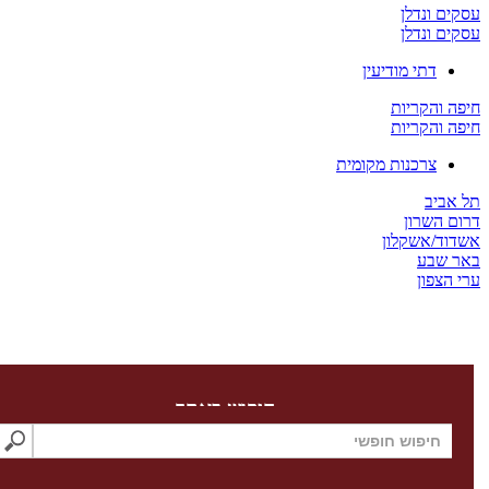
ים ונדלן
ים ונדלן
דתי מודיעין
ה והקריות
ה והקריות
צרכנות מקומית
 אביב
ום השרון
דוד/אשקלון
ר שבע
 הצפון
חיפוש באתר