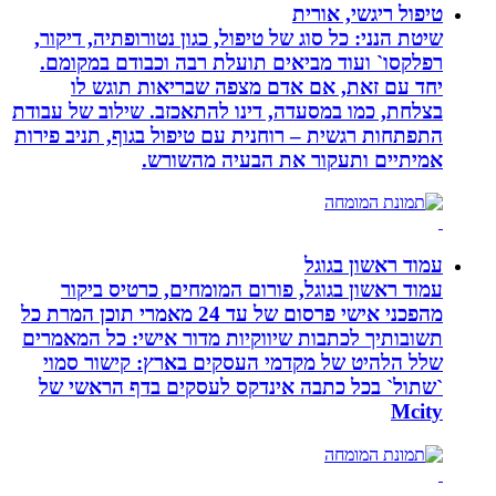
טיפול ריגשי, אורית
שיטת הנני: כל סוג של טיפול, כגון נטורופתיה, דיקור,
רפלקסו` ועוד מביאים תועלת רבה וכבודם במקומם.
יחד עם זאת, אם אדם מצפה שבריאות תוגש לו
בצלחת, כמו במסעדה, דינו להתאכזב. שילוב של עבודת
התפתחות רגשית – רוחנית עם טיפול בגוף, תניב פירות
אמיתיים ותעקור את הבעיה מהשורש.
עמוד ראשון בגוגל
עמוד ראשון בגוגל, פורום המומחים, כרטיס ביקור
מהפכני אישי פרסום של עד 24 מאמרי תוכן המרת כל
תשובותיך לכתבות שיווקיות מדור אישי: כל המאמרים
שלל הלהיט של מקדמי העסקים בארץ: קישור סמוי
`שתול` בכל כתבה אינדקס לעסקים בדף הראשי של
Mcity