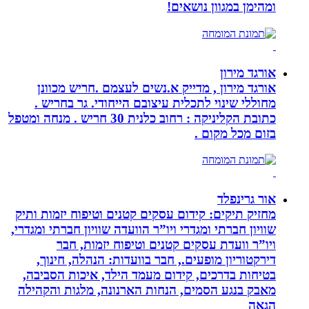
ומהימן במגוון נושאים!
אורגד מירון
אורגד מירון , מדייק א.נשים לעצמם .חריש מכוונן
מחוללי שינוי לתכלית עיצובם הייחודי. גר בחריש .
כתובת הקליניקה : רחוב כלנית 30 חריש . מנחה ומטפל
בזום מכל מקום .
אור גרינפלד
מחזיק תיקים: קידום עסקים קטנים וטיפוח יזמות ותיק
שוויון חברתי ומגדרי ויו”ר הוועדה שוויון חברתי ומגדרי,
ויו”ר וועדת עסקים קטנים וטיפוח יזמות, חבר
דירקטוריון מופעים., חבר בוועדות: הנהלה, חינוך,
בטיחות בדרכים, קידום מעמד הילד, איכות הסביבה,
מאבק בנגע הסמים, הנחות הארנונה, מלגות והקהילה
הגאה