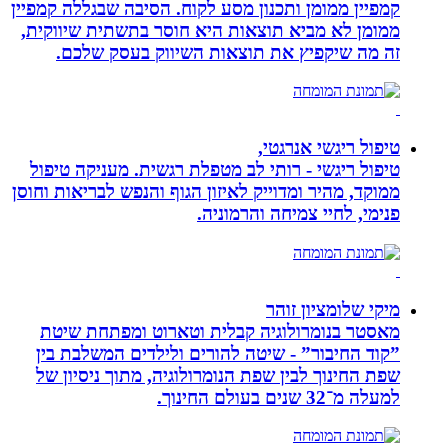
קמפיין ממומן ותכנון מסע לקוח. הסיבה שבגללה קמפיין
ממומן לא מביא תוצאות היא חוסר בתשתית שיווקית,
זה מה שיקפיץ את תוצאות השיווק בעסק שלכם.
טיפול ריגשי אנרגטי,
טיפול ריגשי - רותי לב מטפלת רגשית. מעניקה טיפול
ממוקד, מהיר ומדוייק לאיזון הגוף והנפש לבריאות וחוסן
פנימי, לחיי צמיחה והרמוניה.
מיקי שלומציון זוהר
מאסטר בנומרולוגיה קבלית וטארוט ומפתחת שיטת
”קוד החיבור” - שיטה להורים ולילדים המשלבת בין
שפת החינוך לבין שפת הנומרולוגיה, מתוך ניסיון של
למעלה מ־32 שנים בעולם החינוך.