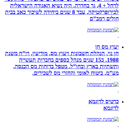
לרחל + 4, גר בחדרה. היה נשיא האגודה הישראלית
לכירופרקטיקה, עבד 8 שנים ביחידה לשיכוך כאב בבית
חולים רמב”ם
יעוץ מס חן
חן נוי, הנהלת חשבונות ויעוץ מס, מודיעין, רו”ח משנת
1988. כ15 שנים מנהל כספים בחברות תעשייה
ותשתיות בארץ ובחו”ל. מטפל בדוחות מס הכנסה,
מע”מ, ביטוח לאומי והחזרי מס לשכירים.
כרטיס לדוגמא
לדוגמא