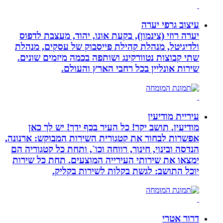
עיצוב גרפי יערה
יערה רוזי (צינמון), בקעת אונו, יהוד, מעצבת לדפוס
ולדיגיטל, מנהלת קהילת פייסבוק של עסקים, מנהלת
שתי קבוצות נטוורקינג ושותפה בכמה מיזמים שונים.
שירות אונליין בכל רחבי הארץ והעולם.
עיריית מודיעין
מודיעין. תושב יקר! כל העיר בכף ידך! יש לך כאן
אפשרות לבחור את קטגורית השירות המבוקש: ארנונה,
הנדסה ובינוי, חינוך, רווחה וכו`, ותחת כל קטגוריה הם
ימצאו את שירותי העירייה המוצעים. תחת כל שירות
יוכל התושב: לגשת בקלות לשירות בקליק.
דרור אטרי