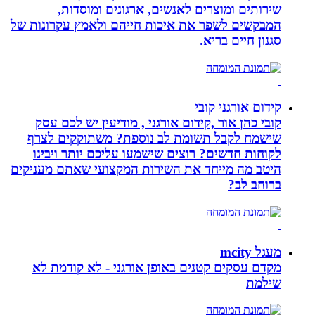
שירותים ומוצרים לאנשים, ארגונים ומוסדות,
המבקשים לשפר את איכות חייהם ולאמץ עקרונות של
סגנון חיים בריא.
קידום אורגני קובי
קובי כהן אור ,קידום אורגני , מודיעין יש לכם עסק
שישמח לקבל תשומת לב נוספת? משתוקקים לצרף
לקוחות חדשים? רוצים שישמעו עליכם יותר ויבינו
היטב מה מייחד את השירות המקצועי שאתם מעניקים
ברוחב לב?
מעגל mcity
מקדם עסקים קטנים באופן אורגני - לא קודמת לא
שילמת