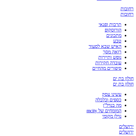
ובות
ובות
תרבות ופנאי
הורוסקופ
מתכונים
טבע
האיש שבא לסעוד
רואה מסך
נופש ותיירות
עובדה חקירות
סיפורים מהחיים
ון בת ים
ון בת ים
עשינו עסק
כספים וכלכלה
מה בנדל”ן
המומחים של mcity
נדלן מקומי
שלים
שלים