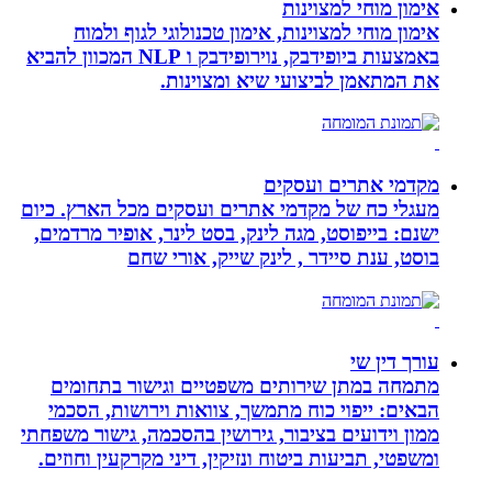
אימון מוחי למצוינות
אימון מוחי למצוינות, אימון טכנולוגי לגוף ולמוח
באמצעות ביופידבק, נוירופידבק ו NLP המכוון להביא
את המתאמן לביצועי שיא ומצוינות.
מקדמי אתרים ועסקים
מעגלי כח של מקדמי אתרים ועסקים מכל הארץ. כיום
ישנם: בייפוסט, מגה לינק, בסט לינר, אופיר מרדמים,
בוסט, ענת סיידר , לינק שייק, אורי שחם
עורך דין שי
מתמחה במתן שירותים משפטיים וגישור בתחומים
הבאים: ייפוי כוח מתמשך, צוואות וירושות, הסכמי
ממון וידועים בציבור, גירושין בהסכמה, גישור משפחתי
ומשפטי, תביעות ביטוח ונזיקין, דיני מקרקעין וחוזים.