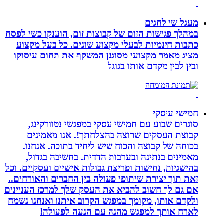
מעגל שי לחגים
במהלך פגישות הזום של קבוצות זום, הוענקו כשי לפסח
כתבות חינמיות לבעלי מקצוע שונים. כל בעל מקצוע
מציג מאמר מקצועי מסוגנן המשקף את תחום עיסוקו
ובין לבין מקדם אותו בגוגל
חמישי עיסקי
סוגרים שבוע עם חמישי עסקי במפגשי נטוורקינג,
קבוצת העסקים שרוצה בהצלחתך!. אנו מאמינים
בכוחה של קבוצה והכוח שיש ליחיד בתוכה. אנחנו.
מאמינים בנתינה ובערבות הדדית. בחשיבה בגדול,
בהישגיות, נחישות ופריצת גבולות אישיים ועסקיים. וכל
זאת תוך יצירת שיתופי פעולה בין החברים והאורחים..
אם גם לך חשוב להביא את העסק שלך למרכז העניינים
ולקדם אותו, מקומך במפגש הקרוב איתנו ואנחנו נשמח
לארח אותך למפגש מהנה עם הנעה לפעולה!