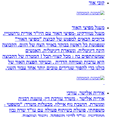
קובי אור
מעגל מפיצי האור
מעגל נטוורקינג -מפיצי האור עם היו”ר אורית גרושטיין.
ברוכים הבאים למפגש של קבוצת ”מפיצי האור”
שנפגשת כל ראשון בבוקר באויר הצח של הזום. הקבוצה
הינה דיגיטלית, ונשארת דיגיטלית. האנשים
שמשתתפים בה : מכל קצווי-תבל ! המטרה של הקבוצה
היא ערבות וצמיחה הדדית . ובעיקר הפצת האור של
כולנו כדי להפוך שגרירים טובים יותר אחד עבור השני.
אירית אלישר, עורכי
אירית אלישר - משרד עורכת דין, טוענת רבנית
ומגשרת, תושבת נוף איילון, מבעלות משרד: ”משפטי -
משפחתי, פועלת בשיתוף פעולה עם עו”ד שרה נבון
ממודיעין, עו”ד לדיני משפחה, גישור וצוואות.