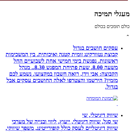
גלי תמיכה
לם תומכים בכולם
עסקים חושבים בגדול
קבוצת נטוורקינג זומית קטנה ואיכותית. בין המשכימות
ראשונות. נפגשת בימי חמישי אחת לשבועיים החל
משעה 8.00. שעת פתיחת המפגש 8.30.. מנהל
הקבוצה: אבי וידן, רואה חשבון במקצועו. נשמע לכם
מזמין? הירשמו והצטרפו לאלה החושבים עסקים אבל
בגדול.
שיווק דיגיטלי, שי
שי סגל, שיווק דיגיטלי, ייעוץ, ליווי ובנייה של מערכי
שיווק דיגיטליים לעסק כולל קופירייטינג, משפך שיווקי,