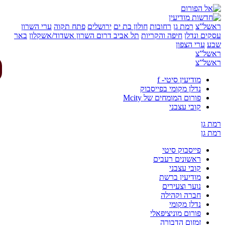
של”צ
רמת גן
רחובות
חולון בת ים
ירושלים
פתח תקוה
ערי השרון
ים ונדלן
חיפה והקריות
תל אביב
דרום השרון
אשדוד/אשקלון
באר
ע
ערי הצפון
של”צ
של”צ
מודיעין סיטי- f
נדלן מקומי בפייסבוק
פורום המומחים של Mcity
קובי עצבני
 גן
 גן
פייסבוק סיטי
ראשונים רעבים
קובי עצבני
מודיעין ברשת
נוער וצעירים
חברה וקהילה
נדלן מקומי
פורום מוניציפאלי
זמזום הדבורה