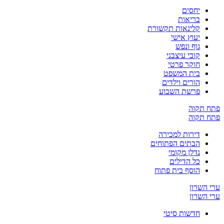
יחסים
בריאות
קלינאות תקשורת
יעוץ אישי
גוף ונפש
קובי עיצבני
חוקר פרטי
בית המשפט
הורים וילדים
פרשת השבוע
ח תקוה
ח תקוה
דירות למכירה
הבתים הפתוחים
נדלן מקומי
כל הדילים
הוסף בית פתוח
 השרון
 השרון
חדשות סיטי