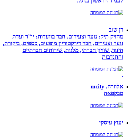
לעמוד הראשון בגוגל.
רן שגב
מחזיק תיק: נוער וצעירים. חבר בוועדות: יו”ר ועדת
נוער וצעירים, חבר דירקטוריון מופעים, כספים, ביקורת,
חינוך, שוויון חברתי, מלגות, שירותים חברתיים
והתנדבות
אלוורה, mcity
סבקפאה
יעוץ עיסקי