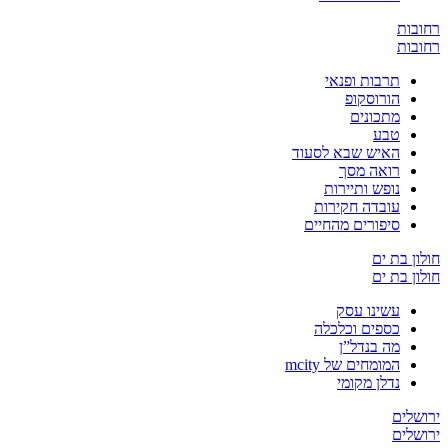
ובות
ובות
תרבות ופנאי
הורוסקופ
מתכונים
טבע
האיש שבא לסעוד
רואה מסך
נופש ותיירות
עובדה חקירות
סיפורים מהחיים
ון בת ים
ון בת ים
עשינו עסק
כספים וכלכלה
מה בנדל”ן
המומחים של mcity
נדלן מקומי
שלים
שלים