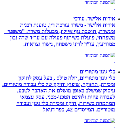
אירית אלישר, עורכי
אירית אלישר - משרד עורכת דין, טוענת רבנית
ומגשרת, תושבת נוף איילון, מבעלות משרד: ”משפטי -
משפחתי, פועלת בשיתוף פעולה עם עו”ד שרה נבון
ממודיעין, עו”ד לדיני משפחה, גישור וצוואות.
כלי גינון מוטוריים
כלי גינון מוטוריים, יולה טולס , בעל עסק לתיקון
ומכירה, תחזוקה, שיפוץ ותיקון של כלי עבודה מוטוריים.
עיסוק שמשלב באופן מושלם את האהבה לטבע,
לעבודה פיזית ולהיבט הטכני-מכני. עסק עצמאי
המתמחה בשירות, תיקון ומכירת כלי גינון ועבודה
מוטוריים. המייסדים 42, כפר דניאל