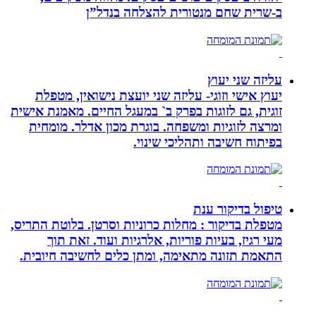
ב-‏שרית שחם מנטורית להצלחה בנדל”ן‏
עליזה שני יעוץ
יעוץ אישי וזוגי- עליזה שני יועצת נישואין, מטפלת
זוגית, גם לזוגות בפרק ב` במעגל החיים. מאמנת אישית
ומרצה לזוגיות ומשפחה. בוגרת מכון אדלר. מומחית
בפיתוח חשיבה ותהליכי שינוי.
טיפול בדיקור ענת
מטפלת בדיקור : מחלות כרוניות וסרטן. בלוטת התריס,
מעי רגיז, בעיות פוריות, אלרגיות ועוד. זאת תוך
התאמת תזונה מתאימה, ומתן כלים לחשיבה חיובית.