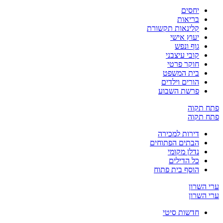
יחסים
בריאות
קלינאות תקשורת
יעוץ אישי
גוף ונפש
קובי עיצבני
חוקר פרטי
בית המשפט
הורים וילדים
פרשת השבוע
ח תקוה
ח תקוה
דירות למכירה
הבתים הפתוחים
נדלן מקומי
כל הדילים
הוסף בית פתוח
 השרון
 השרון
חדשות סיטי