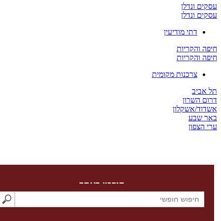
ים ונדלן
ים ונדלן
דתי מודיעין
ה והקריות
ה והקריות
צרכנות מקומית
 אביב
ום השרון
דוד/אשקלון
ר שבע
 הצפון
חיפוש באתר