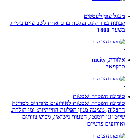
מעגל עוגן לעסקים
קבוצת נט ורקינג. נפגשת בזום אחת לשבועיים בימי ג
בשעה 1800
אלוורה, mcity
סבקפאה
סימונה השכרת יאכטות
סימונה השכרת יאכטות לאירועים מיוחדים ממרינה
הרצליה, מציעה מגוון הפלגות חווייתיות: ימי הולדת,
שייט זוגי רומנטי, הצעות נישואין, גיבוש צוותים
ואירועים פרטיים