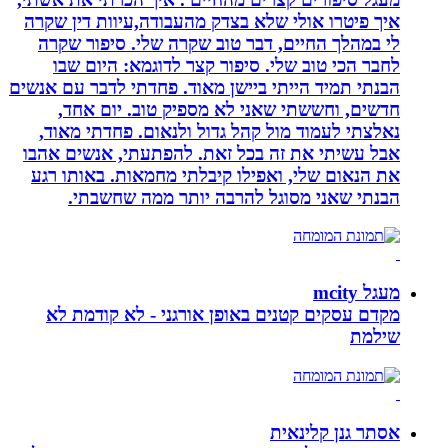
איך פיטרו אולי שלא בצדק מהעבודה,עיוות דין שקרה
לי במהלך החיים, דבר טוב שקרה שלי. סיפור שקרה
לחבר הכי טוב שלי. סיפור קצר לדוגמא: היום שבו
הבנתי תמיד הייתי ביישן מאוד. פחדתי לדבר עם אנשים
חדשים, וחששתי שאני לא מספיק טוב. יום אחד,
נאלצתי לעמוד מול קהל גדול ולנאום. פחדתי מאוד,
אבל עשיתי את זה בכל זאת. להפתעתי, אנשים אהבו
את הנאום שלי, ואפילו קיבלתי מחמאות. באותו רגע
הבנתי שאני מסוגל להרבה יותר ממה שחשבתי.
מעגל mcity
מקדם עסקים קטנים באופן אורגני - לא קודמת לא
שילמת
אסתר גנן קלינאית