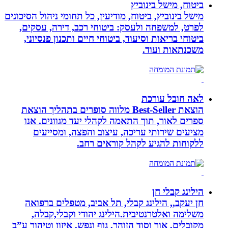
ביטוח, מישל בינוביץ
מישל בינוביץ, ביטוח, מודיעין, כל תחומי ניהול הסיכונים
לפרט, למשפחה ולעסק: ביטוחי רכב, דירה, עסקים,
ביטוחי בריאות וסיעוד, ביטוחי חיים ותכנון פנסיוני,
משכנתאות ועוד.
לאה חובל עורכת
הוצאת Best-Seller מלווה סופרים בתהליך הוצאת
ספרים לאור, תוך התאמה לקהלי יעד מגוונים. אנו
מציעים שירותי עריכה, עיצוב והפצה, ומסייעים
ללקוחות להגיע לקהל קוראים רחב.
הילינג קבלי חן
חן יעקב,, הילינג קבלי, תל אביב, מטפלים ברפואה
משלימה ואלטרנטיבית.הילינג יהודי וקבלי,קבלה,
מקובלים, אור וסוד הזוהר, גוף ונפש, איזון וטיהור ע”ב