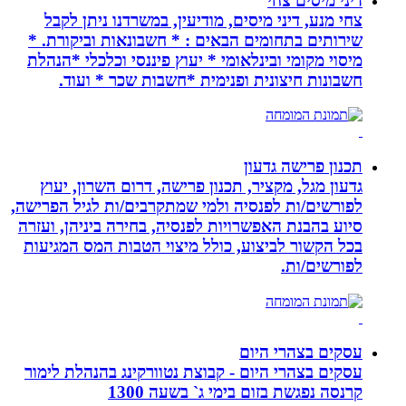
דיני מיסים צחי
צחי מנע, דיני מיסים, מודיעין, במשרדנו ניתן לקבל
שירותים בתחומים הבאים : * חשבונאות וביקורת. *
מיסוי מקומי ובינלאומי * יעוץ פיננסי וכלכלי *הנהלת
חשבונות חיצונית ופנימית *חשבות שכר * ועוד.
תכנון פרישה גדעון
גדעון מגל, מקציר, תכנון פרישה, דרום השרון, יעוץ
לפורשים/ות לפנסיה ולמי שמתקרבים/ות לגיל הפרישה,
סיוע בהבנת האפשרויות לפנסיה, בחירה ביניהן, ועזרה
בכל הקשור לביצוע, כולל מיצוי הטבות המס המגיעות
לפורשים/ות.
עסקים בצהרי היום
עסקים בצהרי היום - קבוצת נטוורקינג בהנהלת לימור
קרנסה נפגשת בזום בימי ג` בשעה 1300