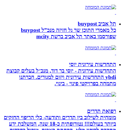
תל אביב buypost
כל מאמרי התוכן שך גל חזיזה מנכ”ל buypost
שפורסמו באתר תל אביב ברשת mcity
התחדשות עירונית יוסי
התחדשות עירונית - יוסי בר דוד, מנכ״ל בעלים קבוצת
ybdi התחדשות עירונית ויזום למגורים. חברתנו
מתמחה בפרויקטי פינוי - בינוי.
רפואת תדרים
מומחית לשילוב בין תדרים ותודעה- כלי הריפוי החזקים
ביותר בעולם!!! נטורופתית כ-18 שנה, המשלבת ידע