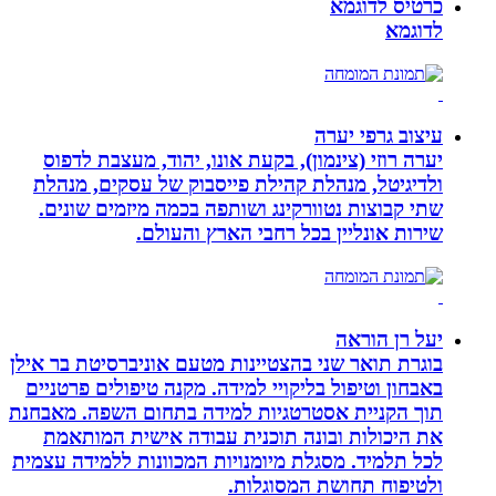
כרטיס לדוגמא
לדוגמא
עיצוב גרפי יערה
יערה רוזי (צינמון), בקעת אונו, יהוד, מעצבת לדפוס
ולדיגיטל, מנהלת קהילת פייסבוק של עסקים, מנהלת
שתי קבוצות נטוורקינג ושותפה בכמה מיזמים שונים.
שירות אונליין בכל רחבי הארץ והעולם.
יעל רן הוראה
בוגרת תואר שני בהצטיינות מטעם אוניברסיטת בר אילן
באבחון וטיפול בליקויי למידה. מקנה טיפולים פרטניים
תוך הקניית אסטרטגיות למידה בתחום השפה. מאבחנת
את היכולות ובונה תוכנית עבודה אישית המותאמת
לכל תלמיד. מסגלת מיומנויות המכוונות ללמידה עצמית
ולטיפוח תחושת המסוגלות.