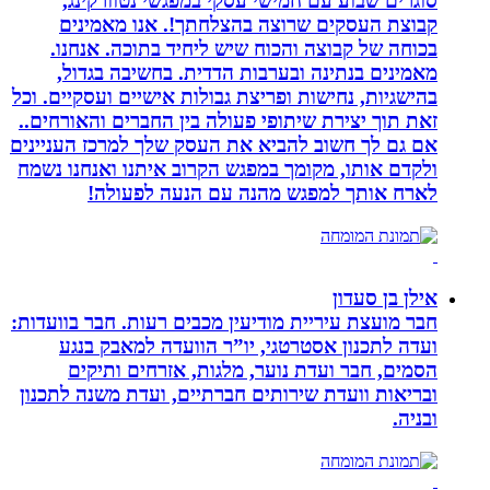
סוגרים שבוע עם חמישי עסקי במפגשי נטוורקינג,
קבוצת העסקים שרוצה בהצלחתך!. אנו מאמינים
בכוחה של קבוצה והכוח שיש ליחיד בתוכה. אנחנו.
מאמינים בנתינה ובערבות הדדית. בחשיבה בגדול,
בהישגיות, נחישות ופריצת גבולות אישיים ועסקיים. וכל
זאת תוך יצירת שיתופי פעולה בין החברים והאורחים..
אם גם לך חשוב להביא את העסק שלך למרכז העניינים
ולקדם אותו, מקומך במפגש הקרוב איתנו ואנחנו נשמח
לארח אותך למפגש מהנה עם הנעה לפעולה!
אילן בן סעדון
חבר מועצת עיריית מודיעין מכבים רעות. חבר בוועדות:
ועדה לתכנון אסטרטגי, יו”ר הוועדה למאבק בנגע
הסמים, חבר ועדת נוער, מלגות, אזרחים ותיקים
ובריאות וועדת שירותים חברתיים, ועדת משנה לתכנון
ובניה.