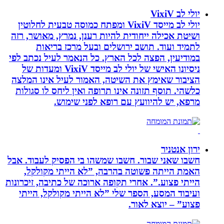
יולי לב VixiV
יולי לב מייסד VixiV ומפתח כמוסה טבעית לחלוטין
ושיטת אכילה ייחודית להיות רענן, נמרץ, מאושר, רזה
לתמיד ועוד. תושב ירושלים ובעל מרכז בריאות
במודיעין, הפצה לכל הארץ. כל הנאמר לעיל נכתב לפי
ניסיונו האישי של יולי לב מייסד VixiV ומעדות של
הציבור שאימץ את השיטה, האמור לעיל אינו המלצה
כלשהי. תוסף תזונה אינו תרופה ואין ליחס לו סגולות
מרפא, יש להיוועץ עם רופא לפני שימוש.
ירון אנטניר
חשבו שאני שבור. חשבו שמשהו בי הפסיק לעבוד. אבל
האמת הייתה פשוטה בהרבה, ”לא הייתי מקולקל,
הייתי פצוע.”. אחרי תקופה ארוכה של כתיבה, זיכרונות
ועיבוד המסע, הספר שלי ”לא הייתי מקולקל, הייתי
פצוע” – יוצא לאור.