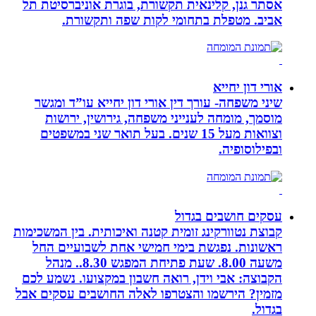
אסתר גנן, קלינאית תקשורת, בוגרת אוניברסיטת תל
אביב. מטפלת בתחומי לקות שפה ותקשורת.
אורי דון יחייא
שיני משפחה- עורך דין אורי דון יחייא עו”ד ומגשר
מוסמך, מומחה לענייני משפחה, גירושין, ירושות
וצוואות מעל 15 שנים. בעל תואר שני במשפטים
ובפילוסופיה.
עסקים חושבים בגדול
קבוצת נטוורקינג זומית קטנה ואיכותית. בין המשכימות
ראשונות. נפגשת בימי חמישי אחת לשבועיים החל
משעה 8.00. שעת פתיחת המפגש 8.30.. מנהל
הקבוצה: אבי וידן, רואה חשבון במקצועו. נשמע לכם
מזמין? הירשמו והצטרפו לאלה החושבים עסקים אבל
בגדול.