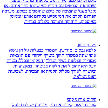
כולם וכולם למען אחת. אם כל אחד מחברי המעגל
ישתף את הכרטיס עם חבריו כפי שהוא בחר אותם, אז
נקבל מעגל שתמיכה של כולם שתומכים בכולם. מערכת
הפורום תקדם את המיניסייט בקידום אורגני וממומן
בפייסבוק.. תחזוקה ותמיכה כלולים במחיר.
גיל חן תיווך
אלפא נכסים, מודיעין, המשרד בבעלות גיל חן נושא
אופי שונה כמשרד תיווך בוטיקי וייחודי עם תוצאות
ממזריות ובולטות בשוק הנדל”ן המקומי ובכלל. מטרת
העל היא להוביל את הלקוח בביטחון, במקצועיות
וביושרה לאורך מסלול הקנייה או המכירה, לשביעות
רצונו המלאה.
קידום אורגני קובי
קובי כהן אור ,קידום אורגני , מודיעין יש לכם עסק