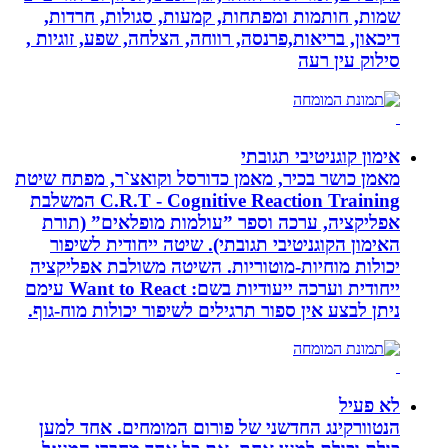
שמות, חותמות ומפתחות, קמעות, סגולות, חרדות,
דיכאון, בריאות,פרנסה, רווחה, הצלחה, שפע, זוגיות ,
סילוק עין רעה
אימון קוגניטיבי תגובתי
מאמן כושר בכיר, מאמן כדורסל וקואצ`ר, מפתח שיטת
C.R.T - Cognitive Reaction Training המשלבת
אפליקציה, ערכה וספר ”עולמות מופלאים” (תורת
האימון הקוגניטיבי תגובתי). שיטה ייחודית לשיפור
יכולות מוחיות-מוטוריות. השיטה משולבת אפליקציה
ייחודית וערכה ייעודיות בשם: Want to React עימם
ניתן לבצע אין ספור תרגילים לשיפור יכולות מוח-גוף.
לא פעיל
הנטוורקינג החדשני של פורום המומחים. אחד למען