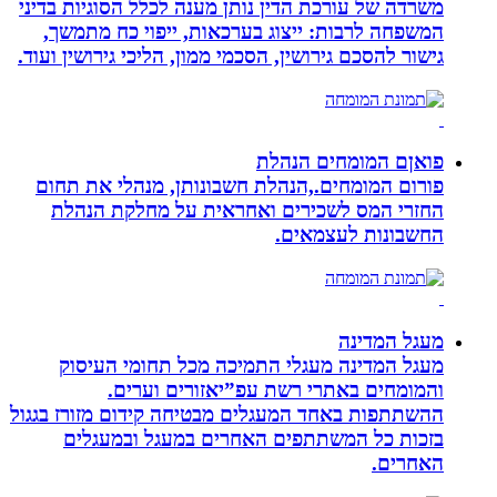
משרדה של עורכת הדין נותן מענה לכלל הסוגיות בדיני
המשפחה לרבות: ייצוג בערכאות, ייפוי כח מתמשך,
גישור להסכם גירושין, הסכמי ממון, הליכי גירושין ועוד.
פואןם המומחים הנהלת
פורום המומחים.,הנהלת חשבונותן, מנהלי את תחום
החזרי המס לשכירים ואחראית על מחלקת הנהלת
החשבונות לעצמאים.
מעגל המדינה
מעגל המדינה מעגלי התמיכה מכל תחומי העיסוק
והמומחים באתרי רשת עפ”יאזורים וערים.
ההשתתפות באחד המעגלים מבטיחה קידום מזורז בגגול
בזכות כל המשתתפים האחרים במעגל ובמעגלים
האחרים.