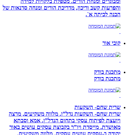
ומבוגרים ומנחת הורים. מטפלת בלקויות למידה
והפרעות קשב וריכוז, מדריכת הורים ומנחה סדנאות של
הכנה לכיתה א`.
קובי אור
מתכנת בודק
מתכנת בודק
שרית שחם- השקעות
שרית שחם- השקעות נדל”ן. מלווה משקיעים, מרצה
ויועצת לפיתוח עסקי בתחום הנדל”ן. אמא וסבתא
מאושרת. ‏מייסדת ויו”ר בקבוצת עסקים עושים באור
יהודה‏ ב-‏עסקים עושים עסקים‏. ‏מלווה משקיעים,