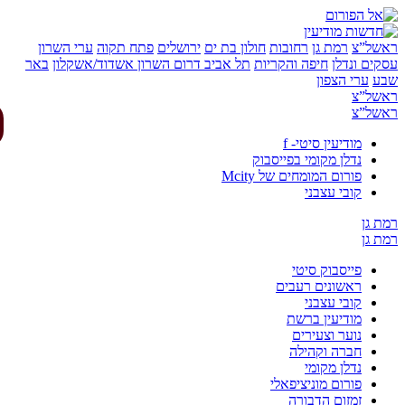
של”צ
רמת גן
רחובות
חולון בת ים
ירושלים
פתח תקוה
ערי השרון
ים ונדלן
חיפה והקריות
תל אביב
דרום השרון
אשדוד/אשקלון
באר
ע
ערי הצפון
של”צ
של”צ
מודיעין סיטי- f
נדלן מקומי בפייסבוק
פורום המומחים של Mcity
קובי עצבני
 גן
 גן
פייסבוק סיטי
ראשונים רעבים
קובי עצבני
מודיעין ברשת
נוער וצעירים
חברה וקהילה
נדלן מקומי
פורום מוניציפאלי
זמזום הדבורה