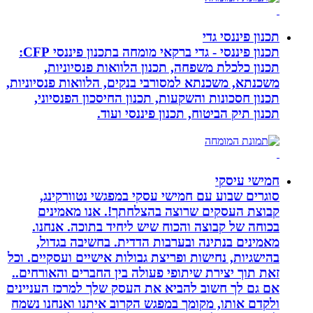
תכנון פיננסי גדי
תכנון פיננסי - גדי ברקאי מומחה בתכנון פיננסי CFP:
תכנון כלכלת משפחה, תכנון הלוואות פנסיוניות,
משכנתא, משכנתא למסורבי בנקים, הלוואות פנסיוניות,
תכנון חסכונות והשקעות, תכנון החיסכון הפנסיוני,
תכנון תיק הביטוח, תכנון פיננסי ועוד.
חמישי עיסקי
סוגרים שבוע עם חמישי עסקי במפגשי נטוורקינג,
קבוצת העסקים שרוצה בהצלחתך!. אנו מאמינים
בכוחה של קבוצה והכוח שיש ליחיד בתוכה. אנחנו.
מאמינים בנתינה ובערבות הדדית. בחשיבה בגדול,
בהישגיות, נחישות ופריצת גבולות אישיים ועסקיים. וכל
זאת תוך יצירת שיתופי פעולה בין החברים והאורחים..
אם גם לך חשוב להביא את העסק שלך למרכז העניינים
ולקדם אותו, מקומך במפגש הקרוב איתנו ואנחנו נשמח