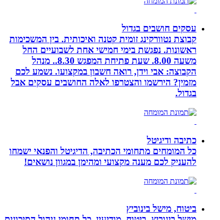
עסקים חושבים בגדול
קבוצת נטוורקינג זומית קטנה ואיכותית. בין המשכימות
ראשונות. נפגשת בימי חמישי אחת לשבועיים החל
משעה 8.00. שעת פתיחת המפגש 8.30.. מנהל
הקבוצה: אבי וידן, רואה חשבון במקצועו. נשמע לכם
מזמין? הירשמו והצטרפו לאלה החושבים עסקים אבל
בגדול.
כתיבה ודיגיטל
כל המומחים מתחומי הכתיבה, הדיגיטל והפנאי ישמחו
להעניק לכם מענה מקצועי ומהימן במגוון נושאים!
ביטוח, מישל בינוביץ
מישל בינוביץ, ביטוח, מודיעין, כל תחומי ניהול הסיכונים