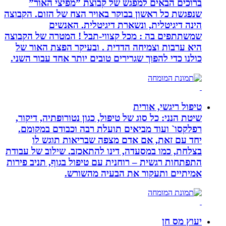
ברוכים הבאים למפגש של קבוצת ”מפיצי האור”
שנפגשת כל ראשון בבוקר באויר הצח של הזום. הקבוצה
הינה דיגיטלית, ונשארת דיגיטלית. האנשים
שמשתתפים בה : מכל קצווי-תבל ! המטרה של הקבוצה
היא ערבות וצמיחה הדדית . ובעיקר הפצת האור של
כולנו כדי להפוך שגרירים טובים יותר אחד עבור השני.
טיפול ריגשי, אורית
שיטת הנני: כל סוג של טיפול, כגון נטורופתיה, דיקור,
רפלקסו` ועוד מביאים תועלת רבה וכבודם במקומם.
יחד עם זאת, אם אדם מצפה שבריאות תוגש לו
בצלחת, כמו במסעדה, דינו להתאכזב. שילוב של עבודת
התפתחות רגשית – רוחנית עם טיפול בגוף, תניב פירות
אמיתיים ותעקור את הבעיה מהשורש.
יעוץ מס חן