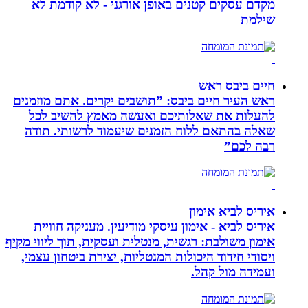
מקדם עסקים קטנים באופן אורגני - לא קודמת לא
שילמת
חיים ביבס ראש
ראש העיר חיים ביבס: ”תושבים יקרים. אתם מוזמנים
להעלות את שאלותיכם ואעשה מאמץ להשיב לכל
שאלה בהתאם ללוח הזמנים שיעמוד לרשותי. תודה
רבה לכם”
איריס לביא אימון
איריס לביא - אימון עיסקי מודיעין. מעניקה חוויית
אימון משולבת: רגשית, מנטלית ועסקית, תוך ליווי מקיף
ויסודי חידוד היכולות המנטליות, יצירת ביטחון עצמי,
ועמידה מול קהל.