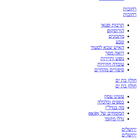
ובות
ובות
תרבות ופנאי
הורוסקופ
מתכונים
טבע
האיש שבא לסעוד
רואה מסך
נופש ותיירות
עובדה חקירות
סיפורים מהחיים
ון בת ים
ון בת ים
עשינו עסק
כספים וכלכלה
מה בנדל”ן
המומחים של mcity
נדלן מקומי
שלים
שלים