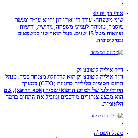
אורי דון יחייא
שיני משפחה- עורך דין אורי דון יחייא עו”ד ומגשר
מוסמך, מומחה לענייני משפחה, גירושין, ירושות
וצוואות מעל 15 שנים. בעל תואר שני במשפטים
ובפילוסופיה.
ד”ר איליה ליטובצ`יק
ד”ר איליה ליטובצ`יק הוא קרדיולוג מצנתר בכיר, מנהל
תחום חסימות כליליות כרוניות (CTO) במערך
הקרדיולוגי של המרכז הרפואי שמיר (אסף הרופא), שם
הוא מבצע צנתורים מורכבים ומוביל את התחום ברמה
הלאומית.
מעגל השפלה