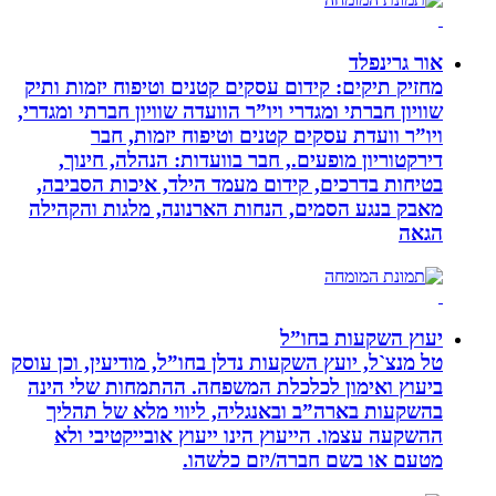
אור גרינפלד
מחזיק תיקים: קידום עסקים קטנים וטיפוח יזמות ותיק
שוויון חברתי ומגדרי ויו”ר הוועדה שוויון חברתי ומגדרי,
ויו”ר וועדת עסקים קטנים וטיפוח יזמות, חבר
דירקטוריון מופעים., חבר בוועדות: הנהלה, חינוך,
בטיחות בדרכים, קידום מעמד הילד, איכות הסביבה,
מאבק בנגע הסמים, הנחות הארנונה, מלגות והקהילה
הגאה
יעוץ השקעות בחו”ל
טל מנצ`ל, יועץ השקעות נדלן בחו”ל, מודיעין, וכן עוסק
ביעוץ ואימון לכלכלת המשפחה. ההתמחות שלי הינה
בהשקעות בארה”ב ובאנגליה, ליווי מלא של תהליך
ההשקעה עצמו. הייעוץ הינו ייעוץ אובייקטיבי ולא
מטעם או בשם חברה/יזם כלשהו.