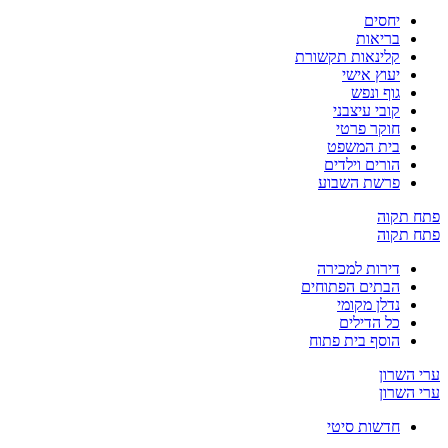
יחסים
בריאות
קלינאות תקשורת
יעוץ אישי
גוף ונפש
קובי עיצבני
חוקר פרטי
בית המשפט
הורים וילדים
פרשת השבוע
ח תקוה
ח תקוה
דירות למכירה
הבתים הפתוחים
נדלן מקומי
כל הדילים
הוסף בית פתוח
 השרון
 השרון
חדשות סיטי