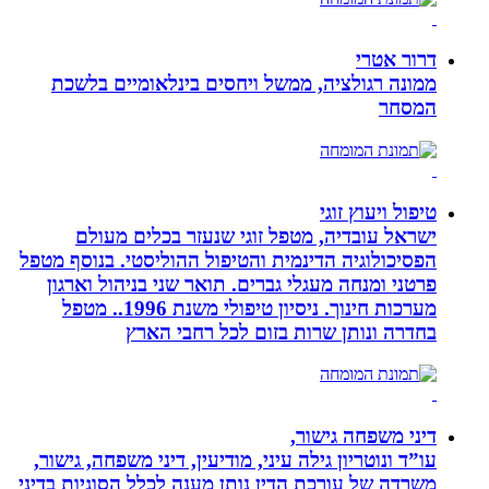
דרור אטרי
ממונה רגולציה, ממשל ויחסים בינלאומיים בלשכת
המסחר
טיפול ויעוץ זוגי
ישראל עובדיה, מטפל זוגי שנעזר בכלים מעולם
הפסיכולוגיה הדינמית והטיפול ההוליסטי. בנוסף מטפל
פרטני ומנחה מעגלי גברים. תואר שני בניהול וארגון
מערכות חינוך. ניסיון טיפולי משנת 1996.. מטפל
בחדרה ונותן שרות בזום לכל רחבי הארץ
דיני משפחה גישור,
עו”ד ונוטריון גילה עיני, מודיעין, דיני משפחה, גישור,
משרדה של עורכת הדין נותן מענה לכלל הסוגיות בדיני