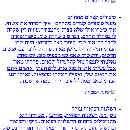
סיפורים קצרים מהחיים
מעגל סיפורים קצרים מהחיים . איך הכרתי את אשתי,
איך פיטרו אולי שלא בצדק מהעבודה,עיוות דין שקרה
לי במהלך החיים, דבר טוב שקרה שלי. סיפור שקרה
לחבר הכי טוב שלי. סיפור קצר לדוגמא: היום שבו
הבנתי תמיד הייתי ביישן מאוד. פחדתי לדבר עם אנשים
חדשים, וחששתי שאני לא מספיק טוב. יום אחד,
נאלצתי לעמוד מול קהל גדול ולנאום. פחדתי מאוד,
אבל עשיתי את זה בכל זאת. להפתעתי, אנשים אהבו
את הנאום שלי, ואפילו קיבלתי מחמאות. באותו רגע
הבנתי שאני מסוגל להרבה יותר ממה שחשבתי.
רשלנות רפואית עו”ד
ניסן מנו, רשלנות רפואית, מודיעין, משרדנו הוא
מהמובילים בתחום הרשלנות רפואית, נזיקין והביטוח
ובדגש לתחום נזקי גוף, תוך התמקדות והתמחות בטיפול