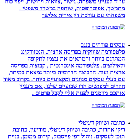
עו”ד לענייני משפחה, גישור ,צוואות וירושות, ייפוי כוח
מתמשך, אפוטרופסות, שותפה במשרד משפטי -
משפחתי עם עורכת דין אירית אלישר
עסקים פורחים בנגב
פלטפורמה שיווקית בפריסה ארצית. הנטוורקינג
המתרגם ביותר והמתאים את עצמו לתקופה
ולאילוצים. פלטפורמה אינטרנטית , קבוצות בפריסה
ארצית ועוד. הקבוצה הדרומית ביותר נמצאת במיתר,
עם בעלי עסקים מגוונים ומקצועיים ביותר. בקרוב מאוד
חוזרים למפגשים הדו שבועיים שלנו , אם מעניין
אותכם מוזמנים לפנות אליי לקבל פרטים .
כתיבה ושיווק דיגיטלי
ריקי אחדות, כתיבה ושיווק דיגיטלי, מודיעין, כתיבת
תוכן לעסקים, ניהול דפי פייסבוק, קידום ממומן, בניית