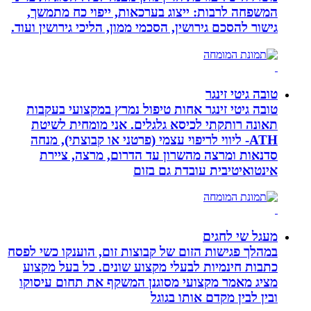
המשפחה לרבות: ייצוג בערכאות, ייפוי כח מתמשך,
גישור להסכם גירושין, הסכמי ממון, הליכי גירושין ועוד.
טובה גיטי זינגר
טובה גיטי זינגר אחות טיפול נמרץ במקצועי בעקבות
תאונה רותקתי לכיסא גלגלים. אני מומחית לשיטת
ATH- ליווי לריפוי עצמי (פרטני או קבוצתי), מנחה
סדנאות ומרצה מהשרון עד הדרום, מרצה, ציירת
אינטואיטיבית עובדת גם בזום
מעגל שי לחגים
במהלך פגישות הזום של קבוצות זום, הוענקו כשי לפסח
כתבות חינמיות לבעלי מקצוע שונים. כל בעל מקצוע
מציג מאמר מקצועי מסוגנן המשקף את תחום עיסוקו
ובין לבין מקדם אותו בגוגל