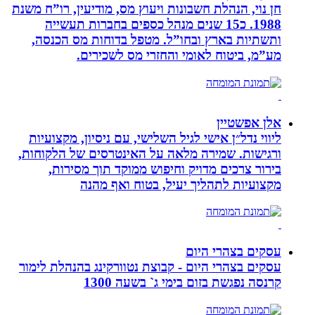
חן נוי, הנהלת חשבונות ויעוץ מס, מודיעין, רו”ח משנת
1988. כ15 שנים מנהל כספים בחברות תעשייה
ותשתיות בארץ ובחו”ל. מטפל בדוחות מס הכנסה,
מע”מ, ביטוח לאומי והחזרי מס לשכירים.
אלן אפשטיין
ליווי נדל״ן אישי לגיל השלישי, עם ניסיון, מקצועיות
ורגישות. שמירה מלאה על האינטרסים של הלקוחות,
בירור צרכים מדויק וחיפוש ממוקד תוך מסירות,
מקצועיות לתהליך יעיל, בטוח ואף מהנה
עסקים בצהרי היום
עסקים בצהרי היום - קבוצת נטוורקינג בהנהלת לימור
קרנסה נפגשת בזום בימי ג` בשעה 1300