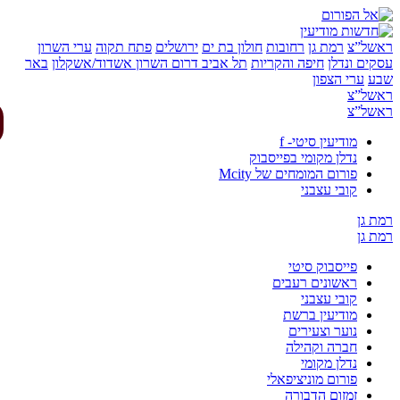
של”צ
רמת גן
רחובות
חולון בת ים
ירושלים
פתח תקוה
ערי השרון
ים ונדלן
חיפה והקריות
תל אביב
דרום השרון
אשדוד/אשקלון
באר
ע
ערי הצפון
של”צ
של”צ
מודיעין סיטי- f
נדלן מקומי בפייסבוק
פורום המומחים של Mcity
קובי עצבני
 גן
 גן
פייסבוק סיטי
ראשונים רעבים
קובי עצבני
מודיעין ברשת
נוער וצעירים
חברה וקהילה
נדלן מקומי
פורום מוניציפאלי
זמזום הדבורה