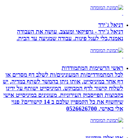
דניאל ג`ירד
דניאל ג`ירד - גרפיקאי ומעצב, עושה את העבודה
נאמנה,בלי לעגל פינות. עבודה שמגיעה עד הבית.
ראשי הרשימות המתמודדות
לכל המתמודדים/ות המעונינים/ות לשלב דף מסרים או
דף אחר במיניסייט, אותו ניתן בהמשך לשתף במדיה, יש
לשלוח קישור לדף המבוקש. המיניסייט ישותף על ידינו
בקבוצות הפייסבוק העירוניות. מעונינים במיניסייט אישי
שיחשוף את כל הקמפיין שלכם ב 14 קישורים? פנוי
אלי באישי. 0526626700
אבי אלבז מודיעין