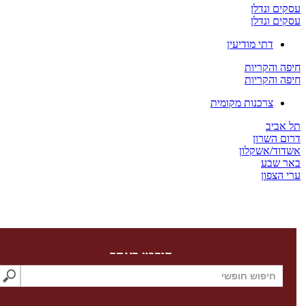
ים ונדלן
ים ונדלן
דתי מודיעין
ה והקריות
ה והקריות
צרכנות מקומית
 אביב
ום השרון
דוד/אשקלון
ר שבע
 הצפון
חיפוש באתר