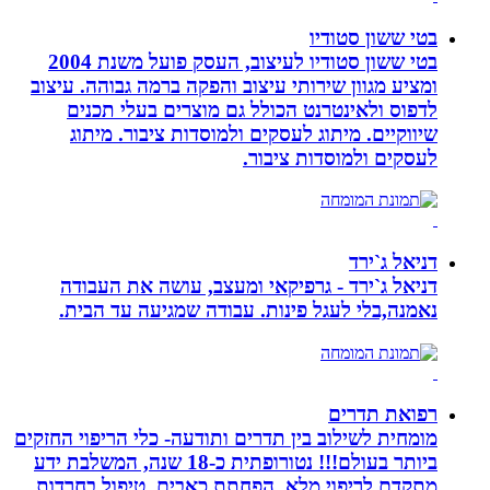
בטי ששון סטודיו
בטי ששון סטודיו לעיצוב, העסק פועל משנת 2004
ומציע מגוון שירותי עיצוב והפקה ברמה גבוהה. עיצוב
לדפוס ולאינטרנט הכולל גם מוצרים בעלי תכנים
שיווקיים. מיתוג לעסקים ולמוסדות ציבור. מיתוג
לעסקים ולמוסדות ציבור.
דניאל ג`ירד
דניאל ג`ירד - גרפיקאי ומעצב, עושה את העבודה
נאמנה,בלי לעגל פינות. עבודה שמגיעה עד הבית.
רפואת תדרים
מומחית לשילוב בין תדרים ותודעה- כלי הריפוי החזקים
ביותר בעולם!!! נטורופתית כ-18 שנה, המשלבת ידע
מתקדם לריפוי מלא, הפחתת כאבים, טיפול בחרדות