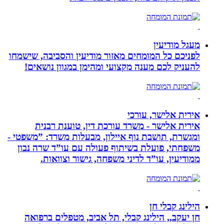
מעגל מודיעין
לפניכם כל המומחים מאזור מודיעין והסביבה, שישמחו
להעניק לכם מענה מקצועי ומהימן במגוון נושאים!
אירית אלישר, עורכי
אירית אלישר - משרד עורכת דין, טוענת רבנית
ומגשרת, תושבת נוף איילון, מבעלות משרד: ”משפטי -
משפחתי, פועלת בשיתוף פעולה עם עו”ד שרה נבון
ממודיעין, עו”ד לדיני משפחה, גישור וצוואות.
הילינג קבלי חן
חן יעקב,, הילינג קבלי, תל אביב, מטפלים ברפואה