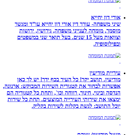
אורי דון יחייא
שיני משפחה- עורך דין אורי דון יחייא עו”ד ומגשר
מוסמך, מומחה לענייני משפחה, גירושין, ירושות
וצוואות מעל 15 שנים. בעל תואר שני במשפטים
ובפילוסופיה.
עיריית מודיעין
מודיעין. תושב יקר! כל העיר בכף ידך! יש לך כאן
אפשרות לבחור את קטגורית השירות המבוקש: ארנונה,
הנדסה ובינוי, חינוך, רווחה וכו`, ותחת כל קטגוריה הם
ימצאו את שירותי העירייה המוצעים. תחת כל שירות
יוכל התושב: לגשת בקלות לשירות בקליק.
מעגל מודיעין/ שוהם