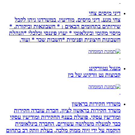
דיני מיסים צחי
צחי מנע, דיני מיסים, מודיעין, במשרדנו ניתן לקבל
שירותים בתחומים הבאים : * חשבונאות וביקורת. *
מיסוי מקומי ובינלאומי * יעוץ פיננסי וכלכלי *הנהלת
חשבונות חיצונית ופנימית *חשבות שכר * ועוד.
מעגל נטוורקינג
קבוצות נט וורקינג של ביז
משרדי חקירות בראשון
משרד חקירות בראשון לציון. חברת עובדה חקירות
ומודיעין עסקי, פועלת בענף החקירות ומודיעין עסקי
כבר למעלה משלושה עשורים, החברה בינלאומית
הוקמה על ידי זיוה ממוק מלכה, בעלת וותק רב בתחום