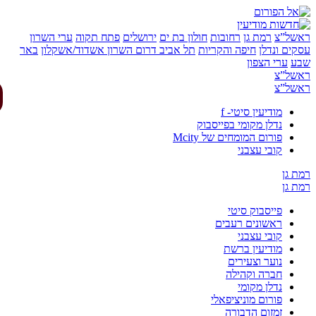
של”צ
רמת גן
רחובות
חולון בת ים
ירושלים
פתח תקוה
ערי השרון
ים ונדלן
חיפה והקריות
תל אביב
דרום השרון
אשדוד/אשקלון
באר
ע
ערי הצפון
של”צ
של”צ
מודיעין סיטי- f
נדלן מקומי בפייסבוק
פורום המומחים של Mcity
קובי עצבני
 גן
 גן
פייסבוק סיטי
ראשונים רעבים
קובי עצבני
מודיעין ברשת
נוער וצעירים
חברה וקהילה
נדלן מקומי
פורום מוניציפאלי
זמזום הדבורה