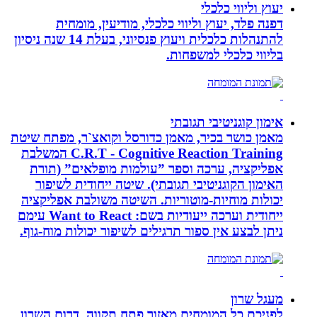
יעוץ וליווי כלכלי
דפנה פלד, יעוץ וליווי כלכלי, מודיעין, מומחית
להתנהלות כלכלית ויעוץ פנסיוני, בעלת 14 שנה ניסיון
בליווי כלכלי למשפחות.
אימון קוגניטיבי תגובתי
מאמן כושר בכיר, מאמן כדורסל וקואצ`ר, מפתח שיטת
C.R.T - Cognitive Reaction Training המשלבת
אפליקציה, ערכה וספר ”עולמות מופלאים” (תורת
האימון הקוגניטיבי תגובתי). שיטה ייחודית לשיפור
יכולות מוחיות-מוטוריות. השיטה משולבת אפליקציה
ייחודית וערכה ייעודיות בשם: Want to React עימם
ניתן לבצע אין ספור תרגילים לשיפור יכולות מוח-גוף.
מעגל שרון
לפניכם כל המומחים מאזור פתח תקווה, דרום השרון