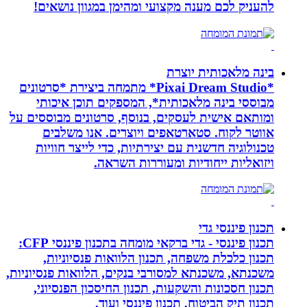
להעניק לכם מענה מקצועי ומהימן במגוון נושאים!
בינה מלאכותית יוצרת
*Pixai Dream Studio* מתמחה ביצירת *סרטונים
מבוססי בינה מלאכותית*, המספקים תוכן איכותי
ומותאם אישית לעסקים, בנוסף, סרטונים מבוססים על
אווטר לקוח. סטארטאפים ויוצרים. אנו משלבים
טכנולוגיה חדשנית עם יצירתיות, כדי לייצר חוויות
ויזואליות ייחודיות ומעוררות השראה.
תכנון פיננסי גדי
תכנון פיננסי - גדי ברקאי מומחה בתכנון פיננסי CFP:
תכנון כלכלת משפחה, תכנון הלוואות פנסיוניות,
משכנתא, משכנתא למסורבי בנקים, הלוואות פנסיוניות,
תכנון חסכונות והשקעות, תכנון החיסכון הפנסיוני,
תכנון תיק הביטוח, תכנון פיננסי ועוד.