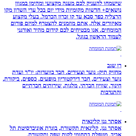
שישמחו להעניק לכם מענה מקצועי ומהימן במגוון
נושאים+ חדשות מקומיות מידי יום בכל ערי השרון מקו
הרצליה כפר סבא עד קו זכרון הכרמל. בעלי מקצוע
מאיזורים אלה, אתם מוזמנים להצטרף למיזם פורום
המומחים. אנו מבטיחים לכם קידום מהיר ואורגני
לעמוד הראשון בגוגל.
רן שגב
מחזיק תיק: נוער וצעירים. חבר בוועדות: יו”ר ועדת
נוער וצעירים, חבר דירקטוריון מופעים, כספים, ביקורת,
חינוך, שוויון חברתי, מלגות, שירותים חברתיים
והתנדבות
אסתר גנן קלינאית
אסתר גנן, קלינאית תקשורת, בוגרת אוניברסיטת תל
אביב. מטפלת בתחומי לקות שפה ותקשורת.