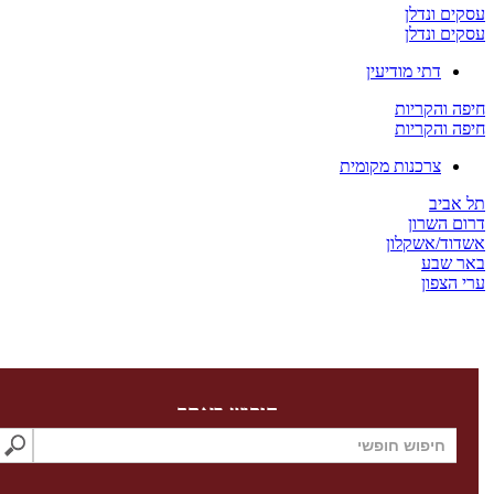
ים ונדלן
ים ונדלן
דתי מודיעין
ה והקריות
ה והקריות
צרכנות מקומית
 אביב
ום השרון
דוד/אשקלון
ר שבע
 הצפון
חיפוש באתר