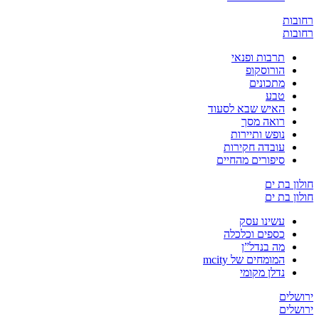
ובות
ובות
תרבות ופנאי
הורוסקופ
מתכונים
טבע
האיש שבא לסעוד
רואה מסך
נופש ותיירות
עובדה חקירות
סיפורים מהחיים
ון בת ים
ון בת ים
עשינו עסק
כספים וכלכלה
מה בנדל”ן
המומחים של mcity
נדלן מקומי
שלים
שלים