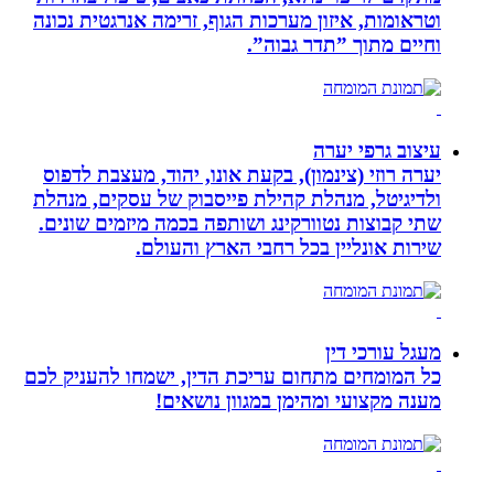
וטראומות, איזון מערכות הגוף, זרימה אנרגטית נכונה
וחיים מתוך ”תדר גבוה”.
עיצוב גרפי יערה
יערה רוזי (צינמון), בקעת אונו, יהוד, מעצבת לדפוס
ולדיגיטל, מנהלת קהילת פייסבוק של עסקים, מנהלת
שתי קבוצות נטוורקינג ושותפה בכמה מיזמים שונים.
שירות אונליין בכל רחבי הארץ והעולם.
מעגל עורכי דין
כל המומחים מתחום עריכת הדין, ישמחו להעניק לכם
מענה מקצועי ומהימן במגוון נושאים!