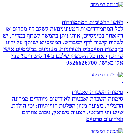
ראשי הרשימות המתמודדות
לכל המתמודדים/ות המעונינים/ות לשלב דף מסרים או
דף אחר במיניסייט, אותו ניתן בהמשך לשתף במדיה, יש
לשלוח קישור לדף המבוקש. המיניסייט ישותף על ידינו
בקבוצות הפייסבוק העירוניות. מעונינים במיניסייט אישי
שיחשוף את כל הקמפיין שלכם ב 14 קישורים? פנוי
אלי באישי. 0526626700
סימונה השכרת יאכטות
סימונה השכרת יאכטות לאירועים מיוחדים ממרינה
הרצליה, מציעה מגוון הפלגות חווייתיות: ימי הולדת,
שייט זוגי רומנטי, הצעות נישואין, גיבוש צוותים
ואירועים פרטיים