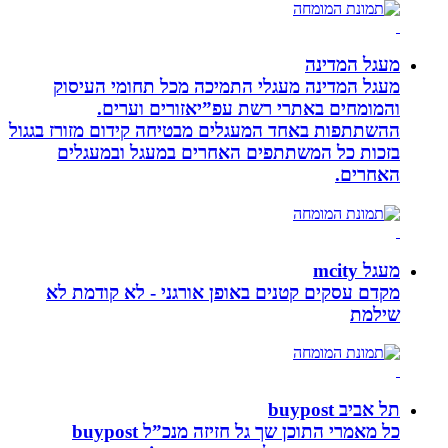
מעגל המדינה
מעגל המדינה מעגלי התמיכה מכל תחומי העיסוק
והמומחים באתרי רשת עפ”יאזורים וערים.
ההשתתפות באחד המעגלים מבטיחה קידום מזורז בגגול
בזכות כל המשתתפים האחרים במעגל ובמעגלים
האחרים.
מעגל mcity
מקדם עסקים קטנים באופן אורגני - לא קודמת לא
שילמת
תל אביב buypost
כל מאמרי התוכן שך גל חזיזה מנכ”ל buypost