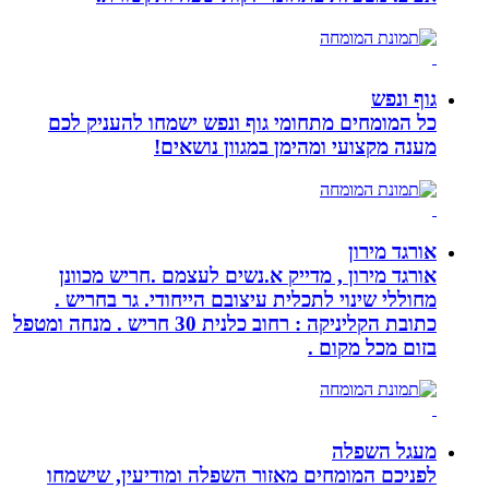
גוף ונפש
כל המומחים מתחומי גוף ונפש ישמחו להעניק לכם
מענה מקצועי ומהימן במגוון נושאים!
אורגד מירון
אורגד מירון , מדייק א.נשים לעצמם .חריש מכוונן
מחוללי שינוי לתכלית עיצובם הייחודי. גר בחריש .
כתובת הקליניקה : רחוב כלנית 30 חריש . מנחה ומטפל
בזום מכל מקום .
מעגל השפלה
לפניכם המומחים מאזור השפלה ומודיעין, שישמחו