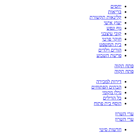
יחסים
בריאות
קלינאות תקשורת
יעוץ אישי
גוף ונפש
קובי עיצבני
חוקר פרטי
בית המשפט
הורים וילדים
פרשת השבוע
ח תקוה
ח תקוה
דירות למכירה
הבתים הפתוחים
נדלן מקומי
כל הדילים
הוסף בית פתוח
 השרון
 השרון
חדשות סיטי