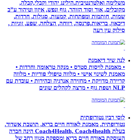
משלימה ואלטרנטיבית.הילינג יהודי וקבלי,קבלה,
מקובלים, אור וסוד הזוהר, גוף ונפש, איזון וטיהור ע”ב
שמות, חותמות ומפתחות, קמעות, סגולות, חרדות,
דיכאון, בריאות,פרנסה, רווחה, הצלחה, שפע, זוגיות ,
סילוק עין רעה
לנה שיר דיאמנת
• מאמנת לויסות סטרס • מנקה טראומה וחרדות •
מאמנת לשינוי אישי • מלווה טיפולי פוריות • מלווה
קריירה מדויקת • מחזירה אנרגיה ובהירות • עובדת עם
NLP ושפת גוף • מרצה לקהלים שונים
לוסי רבין נטורופתית
נטורופתית, מאמנת לאורח חיים בריא, תושבת אשדוד.
בעלת Coach4Health, Coach4health הינה חברה
העוסקת באורח חיים בריא ומספקת מגוון רחב של