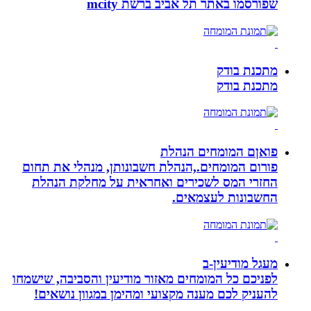
שפורסמו באתר תל אביב ברשת mcity
מתכנת בודק
מתכנת בודק
פואןם המומחים הנהלת
פורום המומחים.,הנהלת חשבונותן, מנהלי את תחום
החזרי המס לשכירים ואחראית על מחלקת הנהלת
החשבונות לעצמאים.
מעגל מודיעין-ב
לפניכם כל המומחים מאזור מודיעין והסביבה, שישמחו
להעניק לכם מענה מקצועי ומהימן במגוון נושאים!