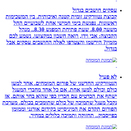
עסקים חושבים בגדול
קבוצת נטוורקינג זומית קטנה ואיכותית. בין המשכימות
ראשונות. נפגשת בימי חמישי אחת לשבועיים החל
משעה 8.00. שעת פתיחת המפגש 8.30.. מנהל
הקבוצה: אבי וידן, רואה חשבון במקצועו. נשמע לכם
מזמין? הירשמו והצטרפו לאלה החושבים עסקים אבל
בגדול.
לא פעיל
הנטוורקינג החדשני של פורום המומחים. אחד למען
כולם וכולם למען אחת. אם כל אחד מחברי המעגל
ישתף את הכרטיס עם חבריו כפי שהוא בחר אותם, אז
נקבל מעגל שתמיכה של כולם שתומכים בכולם. מערכת
הפורום תקדם את המיניסייט בקידום אורגני וממומן
בפייסבוק.. תחזוקה ותמיכה כלולים במחיר.