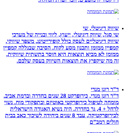
שיווק דיגיטלי, שי
שי סגל, שיווק דיגיטלי, ייעוץ, ליווי ובנייה של מערכי
שיווק דיגיטליים לעסק כולל קופירייטינג, משפך שיווקי,
קמפיין ממומן ותכנון מסע לקוח. הסיבה שבגללה קמפיין
ממומן לא מביא תוצאות היא חוסר בתשתית שיווקית,
זה מה שיקפיץ את תוצאות השיווק בעסק שלכם.
ד”ר רונן מנדי
ד”ר רונן מנדי, כירופרקט 28 שנים בחדרה וברמת אביב,
מומחה לטיפול כירופרקטי באוטיזם ובתפקודי מוח. נשוי
לרחל + 4, גר בחדרה. היה נשיא האגודה הישראלית
לכירופרקטיקה, עבד 8 שנים ביחידה לשיכוך כאב בבית
חולים רמב”ם