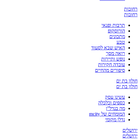
ת
ת
תרבות ופנאי
הורוסקופ
מתכונים
טבע
האיש שבא לסעוד
רואה מסך
נופש ותיירות
עובדה חקירות
סיפורים מהחיים
בת ים
בת ים
עשינו עסק
כספים וכלכלה
מה בנדל”ן
המומחים של mcity
נדלן מקומי
ים
ים