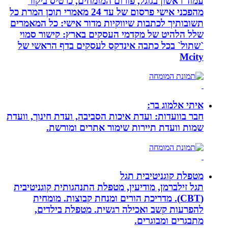
עמוד ראשון בגוגל, פורום המומחים, כרטיס ביקור
מהפכני אישי פרסום של עד 24 מאמרי תוכן המרת כל
תשובותיך לכתבות שיווקיות מדור אישי: כל המאמרים
שלל הלהיט של מקדמי העסקים בארץ: קישור סמוי
`שתול` בכל כתבה אינדקס לעסקים בדף הראשי של
Mcity
איתי אלמוג בר:
חבר בוועדות: ועדת איכות הסביבה, ועדת חינוך, וועדת
שמות וועדת תיירות שימור אתרים ומורשת.
מטפלת קוגניטיבית תגל
תגל זילברמן, מודיעין, מטפלת התנהגותית קוגניטיבית
(CBT). מדריכת הורים ומנחת קבוצות. מומחית
להפרעות קשב ואכילה רגשית. מטפלת בילדים,
מתבגרים ומבוגרים.