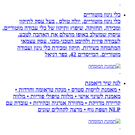
כלי גינון מוטוריים
כלי גינון מוטוריים, יולה טולס , בעל עסק לתיקון
ומכירה, תחזוקה, שיפוץ ותיקון של כלי עבודה מוטוריים.
עיסוק שמשלב באופן מושלם את האהבה לטבע,
לעבודה פיזית ולהיבט הטכני-מכני. עסק עצמאי
המתמחה בשירות, תיקון ומכירת כלי גינון ועבודה
מוטוריים. המייסדים 42, כפר דניאל
לנה שיר דיאמנת
• מאמנת לויסות סטרס • מנקה טראומה וחרדות •
מאמנת לשינוי אישי • מלווה טיפולי פוריות • מלווה
קריירה מדויקת • מחזירה אנרגיה ובהירות • עובדת עם
NLP ושפת גוף • מרצה לקהלים שונים