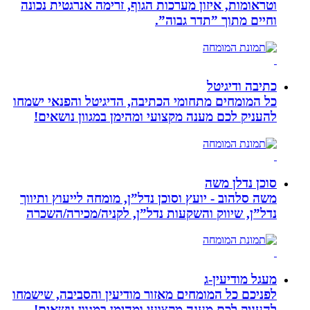
וטראומות, איזון מערכות הגוף, זרימה אנרגטית נכונה
וחיים מתוך ”תדר גבוה”.
כתיבה ודיגיטל
כל המומחים מתחומי הכתיבה, הדיגיטל והפנאי ישמחו
להעניק לכם מענה מקצועי ומהימן במגוון נושאים!
סוכן נדלן משה
משה סלהוב - יועץ וסוכן נדל”ן, מומחה לייעוץ ותיווך
נדל”ן, שיווק והשקעות נדל”ן, לקניה/מכירה/השכרה
מעגל מודיעין-ג
לפניכם כל המומחים מאזור מודיעין והסביבה, שישמחו
להעניק לכם מענה מקצועי ומהימן במגוון נושאים!