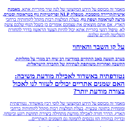
זה מבוסס על הידע המקצועי של לנה שיר מקריית אתא.
מאמנת
אישית/קריירה מוסמכת, מטפלת NLP ופרקטיקות גוף בטראומה וסטרס,
לטראומה ושפת גוף
, בעלת המלצות רבות מקהל לקוחותיה ברחבי
 אם אתם מוצאים את עצמכם אומרים כן כשכל הגוף שלכם צועק
יפול רגשי בקריית אתא יכול להיות הצעד הראשון בדרך להחזרת
ה לחיים שלכם.
ו השבר והאיחוי
תשעה באב התקיים במודיעין רב שיח רב מגזרי על מחלוקת,
 ואחריות משותפת לעתידה של החברה הישראלית
.
רפתיה באשדוד לאכילה מודעת משיבה:
שמנים אתריים יכולים לעזור לנו לאכול
ה מודעת יותר?
זה מבוסס על הידע המקצועי של לוסי רבין מאשדוד. נטורפתית
ית בתזונה טבעית, בעלת המלצות רבות מקהל לקוחותיה ברחבי
 הדרך חזרה לאכילה מודעת מתחילה ביצירת תחושת רוגע וביטחון,
ק בנקודה הזו נכנסים לתמונה גם השמנים האתריים...