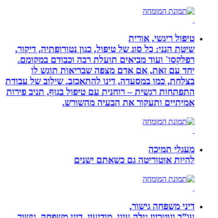
טיפול ריגשי, אורית
שיטת הנני: כל סוג של טיפול, כגון נטורופתיה, דיקור,
רפלקסו` ועוד מביאים תועלת רבה וכבודם במקומם.
יחד עם זאת, אם אדם מצפה שבריאות תוגש לו
בצלחת, כמו במסעדה, דינו להתאכזב. שילוב של עבודת
התפתחות רגשית – רוחנית עם טיפול בגוף, תניב פירות
אמיתיים ותעקור את הבעיה מהשורש.
מעגלי תמיכה
להיות אוטוריטה גם כשאתם ישנים
דיני משפחה גישור,
עו”ד ונוטריון גילה עיני, מודיעין, דיני משפחה, גישור,