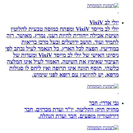
יולי לב VixiV
יולי לב מייסד VixiV ומפתח כמוסה טבעית לחלוטין
ושיטת אכילה ייחודית להיות רענן, נמרץ, מאושר, רזה
לתמיד ועוד. תושב ירושלים ובעל מרכז בריאות
במודיעין, הפצה לכל הארץ. כל הנאמר לעיל נכתב לפי
ניסיונו האישי של יולי לב מייסד VixiV ומעדות של
הציבור שאימץ את השיטה, האמור לעיל אינו המלצה
כלשהי. תוסף תזונה אינו תרופה ואין ליחס לו סגולות
מרפא, יש להיוועץ עם רופא לפני שימוש.
גבי אדרי: חבר
מחזיק תיק: הקליטה, יו”ר ועדת מכרזים, חבר
דירקטוריון מופעים, חבר ועדת הנהלה.