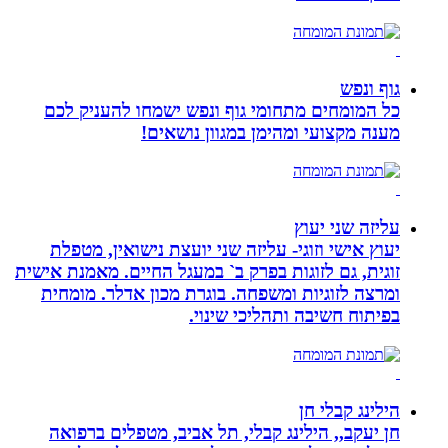
גוף ונפש
כל המומחים מתחומי גוף ונפש ישמחו להעניק לכם
מענה מקצועי ומהימן במגוון נושאים!
עליזה שני יעוץ
יעוץ אישי וזוגי- עליזה שני יועצת נישואין, מטפלת
זוגית, גם לזוגות בפרק ב` במעגל החיים. מאמנת אישית
ומרצה לזוגיות ומשפחה. בוגרת מכון אדלר. מומחית
בפיתוח חשיבה ותהליכי שינוי.
הילינג קבלי חן
חן יעקב,, הילינג קבלי, תל אביב, מטפלים ברפואה