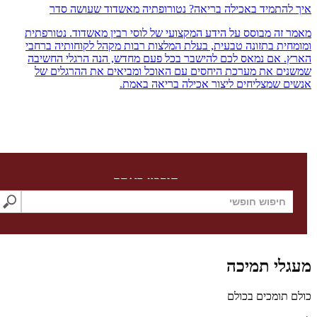
התמיד באכילה בריאה? נטורופתיה מאשדוד שעושה סדר
זה מבוסס על הידע המקצועי של לוסי רבין מאשדוד. נטורפתית
ית בתזונה טבעית, בעלת המלצות רבות מקהל לקוחותיה ברחבי
 אם נמאס לכם להישבר בכל פעם מחדש, הנה הרגלי החשיבה
ם את מערכת היחסים עם האוכל ומביאים את ההרגלים של
 שמצליחים ליצור אכילה בריאה באמת.
חיפוש באתר
לי תמיכה
תומכים בכולם