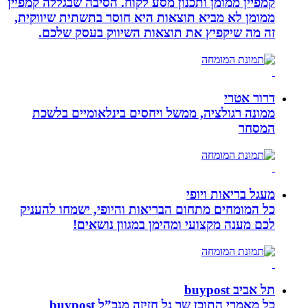
קמפיין ממומן ותכנון מסע לקוח. הסיבה שבגללה קמפיין
ממומן לא מביא תוצאות היא חוסר בתשתית שיווקית,
זה מה שיקפיץ את תוצאות השיווק בעסק שלכם.
דרור אטרי
ממונה רגולציה, ממשל ויחסים בינלאומיים בלשכת
המסחר
מעגל בריאות ויופי
כל המומחים מתחום הבריאות והיופי, ישמחו להעניק
לכם מענה מקצועי ומהימן במגוון נושאים!
תל אביב buypost
כל מאמרי התוכן שך גל חזיזה מנכ”ל buypost