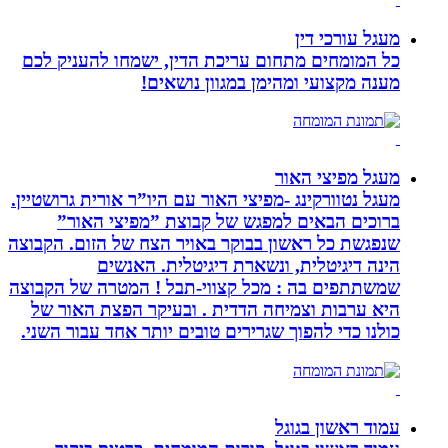
מעגל עורכי דין
כל המומחים מתחום עריכת הדין, ישמחו להעניק לכם
מענה מקצועי ומהימן במגוון נושאים!
מעגל מפיצי האור
מעגל נטוורקינג -מפיצי האור עם היו”ר אורית גרושטיין.
ברוכים הבאים למפגש של קבוצת ”מפיצי האור”
שנפגשת כל ראשון בבוקר באויר הצח של הזום. הקבוצה
הינה דיגיטלית, ונשארת דיגיטלית. האנשים
שמשתתפים בה : מכל קצווי-תבל ! המטרה של הקבוצה
היא ערבות וצמיחה הדדית . ובעיקר הפצת האור של
כולנו כדי להפוך שגרירים טובים יותר אחד עבור השני.
עמוד ראשון בגוגל