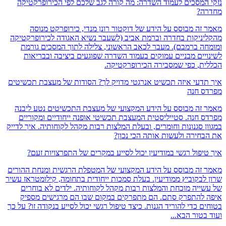
המסכים לעמוד השדרה: מה קורה לגב שלכם לפי הכירופרקטיקה
ה?
זה מבוסס על הידע של דוקטור רונן מנדי, כירופרקט מנוסה
ניקות בחדרה וברמת אביב (לשעבר נשיא האגודה לכירופרקטיקה
ה ברמבם).
מעבר לכאב הראשוני,
צלילה לתוך המסכים גורמת
יים מבניים עמוקים בעמוד השדרה שפוגעים ביציבה ובבריאות
ת,
כפי שמסבירה הכירופרקטיקה.
דעי איזה תכשיט אנרגטי מדויק לך? הסודות של מעצבת תכשיטים
 חנה
זה מבוסס על הידע המקצועי של מעצבת התכשיטים נטע ליבנה
 חנה. סטייליסטית המעצבת תכשיטי אופנה ייחודיים ומקוריים
ן סגנונות וחומרים, ובעלת המלצות רבות מקהל לקוחותיה. איך לדייק
חירה ולעשות אותה הכי נכון?
יפול רגשי במודיעין יכול לסייע במקרים של התפרצויות זעם?
זה מבוסס על הידע המקצועי של המטפלת הרגשית ומנחת ההורים
לבקוביץ ממודיעין. בעלת סמכות ייחודית בתחומה, קילומטראז עשיר
ייה מוכחת והמלצות רבות מקהל לקוחותיה. ילדים לא בוחרים
להתפרק סתם. הם מתפרקים במקום שבו הם מרגישים מספיק
 כדי להוריד הגנות. כיצד טיפול רגשי יכול לסייע בנקודה זו? על כך
טור הבא...