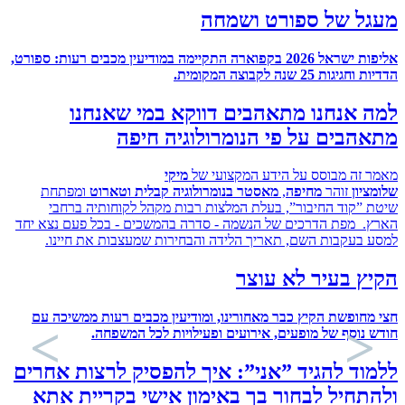
ל של ספורט ושמחה
אליפות ישראל 2026 בקפוארה התקיימה במודיעין מכבים רעות: ספורט,
ת 25 שנה לקבוצה המקומית.
 אנחנו מתאהבים דווקא במי שאנחנו
בים על פי הנומרולוגיה חיפה
זה מבוסס על הידע המקצועי של
מיקי
ון
זוהר
מחיפה
,
מאסטר בנומרולוגיה קבלית וטארוט
ומפתחת
”קוד החיבור”, בעלת המלצות רבות מקהל לקוחותיה ברחבי
 מפת הדרכים של הנשמה - סדרה בהמשכים - בכל פעם נצא יחד
בעקבות השם, תאריך הלידה והבחירות שמעצבות את חיינו.
 בעיר לא עוצר
חופשת הקיץ כבר מאחורינו, ומודיעין מכבים רעות ממשיכה עם
נוסף של מופעים, אירועים ופעילויות לכל המשפחה
.
ד להגיד ”אני”: איך להפסיק לרצות אחרים
חיל לבחור בך באימון אישי בקריית אתא