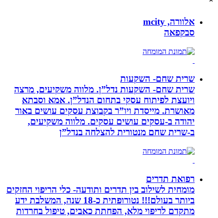
אלוורה, mcity
סבקפאה
שרית שחם- השקעות
שרית שחם- השקעות נדל”ן. מלווה משקיעים, מרצה
ויועצת לפיתוח עסקי בתחום הנדל”ן. אמא וסבתא
מאושרת. ‏מייסדת ויו”ר בקבוצת עסקים עושים באור
יהודה‏ ב-‏עסקים עושים עסקים‏. ‏מלווה משקיעים,
ב-‏שרית שחם מנטורית להצלחה בנדל”ן‏
רפואת תדרים
מומחית לשילוב בין תדרים ותודעה- כלי הריפוי החזקים
ביותר בעולם!!! נטורופתית כ-18 שנה, המשלבת ידע
מתקדם לריפוי מלא, הפחתת כאבים, טיפול בחרדות