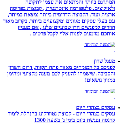
המתרגם ביותר והמתאים את עצמו לתקופה
ולאילוצים. פלטפורמה אינטרנטית , קבוצות בפריסה
ארצית ועוד. הקבוצה הדרומית ביותר נמצאת במיתר,
עם בעלי עסקים מגוונים ומקצועיים ביותר. בקרוב מאוד
חוזרים למפגשים הדו שבועיים שלנו , אם מעניין
אותכם מוזמנים לפנות אליי לקבל פרטים .
מעגל שרון
לפניכם כל המומחים מאזור פתח תקווה, דרום השרון
והסביבה, שישמחו להעניק לכם מענה מקצועי ומהימן
במגוון נושאים!
עסקים בצהרי היום
עסקים בצהרי היום - קבוצת נטוורקינג בהנהלת לימור
קרנסה נפגשת בזום בימי ג` בשעה 1300