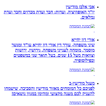
אבי אלבז מודיעין
יו”ר האופוזיציה, ועדות: חבר ועדת מכרזים וחבר ועדת
גמלאים.
אורי דון יחייא
שיני משפחה- עורך דין אורי דון יחייא עו”ד ומגשר
מוסמך, מומחה לענייני משפחה, גירושין, ירושות
וצוואות מעל 15 שנים. בעל תואר שני במשפטים
ובפילוסופיה.
מעגל מודיעין-ב
לפניכם כל המומחים מאזור מודיעין והסביבה, שישמחו
להעניק לכם מענה מקצועי ומהימן במגוון נושאים!