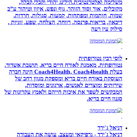
משלימה ואלטרנטיבית.הילינג יהודי וקבלי,קבלה,
מקובלים, אור וסוד הזוהר, גוף ונפש, איזון וטיהור ע”ב
שמות, חותמות ומפתחות, קמעות, סגולות, חרדות,
דיכאון, בריאות,פרנסה, רווחה, הצלחה, שפע, זוגיות ,
סילוק עין רעה
לוסי רבין נטורופתית
נטורופתית, מאמנת לאורח חיים בריא, תושבת אשדוד.
בעלת Coach4Health, Coach4health הינה חברה
העוסקת באורח חיים בריא ומספקת מגוון רחב של
שירותים ומוצרים לאנשים, ארגונים ומוסדות,
המבקשים לשפר את איכות חייהם ולאמץ עקרונות של
סגנון חיים בריא.
דניאל ג`ירד
דניאל ג`ירד - גרפיקאי ומעצב, עושה את העבודה