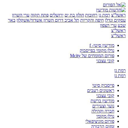
”צ
רמת גן
רחובות
חולון בת ים
ירושלים
פתח תקוה
ערי השרון
 ונדלן
חיפה והקריות
תל אביב
דרום השרון
אשדוד/אשקלון
באר
ערי הצפון
”צ
”צ
מודיעין סיטי- f
נדלן מקומי בפייסבוק
פורום המומחים של Mcity
קובי עצבני
ן
ן
פייסבוק סיטי
ראשונים רעבים
קובי עצבני
מודיעין ברשת
נוער וצעירים
חברה וקהילה
נדלן מקומי
פורום מוניציפאלי
זמזום הדבורה