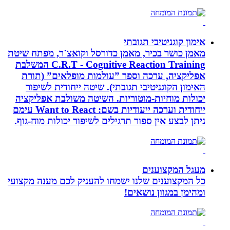
אימון קוגניטיבי תגובתי
מאמן כושר בכיר, מאמן כדורסל וקואצ`ר, מפתח שיטת
C.R.T - Cognitive Reaction Training המשלבת
אפליקציה, ערכה וספר ”עולמות מופלאים” (תורת
האימון הקוגניטיבי תגובתי). שיטה ייחודית לשיפור
יכולות מוחיות-מוטוריות. השיטה משולבת אפליקציה
ייחודית וערכה ייעודיות בשם: Want to React עימם
ניתן לבצע אין ספור תרגילים לשיפור יכולות מוח-גוף.
מעגל המקצוענים
כל המקצוענים שלנו ישמחו להעניק לכם מענה מקצועי
ומהימן במגוון נושאים!