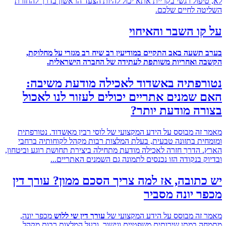
יפול רגשי בקריית אתא יכול להיות הצעד הראשון בדרך להחזרת
ה לחיים שלכם.
ו השבר והאיחוי
תשעה באב התקיים במודיעין רב שיח רב מגזרי על מחלוקת,
 ואחריות משותפת לעתידה של החברה הישראלית
.
רפתיה באשדוד לאכילה מודעת משיבה:
שמנים אתריים יכולים לעזור לנו לאכול
ה מודעת יותר?
זה מבוסס על הידע המקצועי של לוסי רבין מאשדוד. נטורפתית
ית בתזונה טבעית, בעלת המלצות רבות מקהל לקוחותיה ברחבי
 הדרך חזרה לאכילה מודעת מתחילה ביצירת תחושת רוגע וביטחון,
ק בנקודה הזו נכנסים לתמונה גם השמנים האתריים...
תובה, אז למה צריך הסכם ממון? עורך דין
 יונה מסביר
זה מבוסס על הידע המקצועי של
עורך דין שי ללוש
מכפר יונה,
 במתן שירותים משפטיים וגישור, ובעל המלצות רבות מקהל