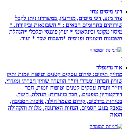
דיני מיסים צחי
צחי מנע, דיני מיסים, מודיעין, במשרדנו ניתן לקבל
שירותים בתחומים הבאים : * חשבונאות וביקורת. *
מיסוי מקומי ובינלאומי * יעוץ פיננסי וכלכלי *הנהלת
חשבונות חיצונית ופנימית *חשבות שכר * ועוד.
אור גרינפלד
מחזיק תיקים: קידום עסקים קטנים וטיפוח יזמות ותיק
שוויון חברתי ומגדרי ויו”ר הוועדה שוויון חברתי ומגדרי,
ויו”ר וועדת עסקים קטנים וטיפוח יזמות, חבר
דירקטוריון מופעים., חבר בוועדות: הנהלה, חינוך,
בטיחות בדרכים, קידום מעמד הילד, איכות הסביבה,
מאבק בנגע הסמים, הנחות הארנונה, מלגות והקהילה
הגאה