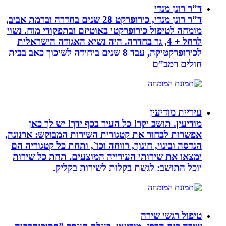
ד”ר רונן מנדי
ד”ר רונן מנדי, כירופרקט 28 שנים בחדרה וברמת אביב,
מומחה לטיפול כירופרקטי באוטיזם ובתפקודי מוח. נשוי
לרחל + 4, גר בחדרה. היה נשיא האגודה הישראלית
לכירופרקטיקה, עבד 8 שנים ביחידה לשיכוך כאב בבית
חולים רמב”ם
עיריית מודיעין
מודיעין. תושב יקר! כל העיר בכף ידך! יש לך כאן
אפשרות לבחור את קטגורית השירות המבוקש: ארנונה,
הנדסה ובינוי, חינוך, רווחה וכו`, ותחת כל קטגוריה הם
ימצאו את שירותי העירייה המוצעים. תחת כל שירות
יוכל התושב: לגשת בקלות לשירות בקליק.
טיפול רגשי שירה