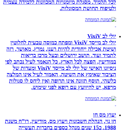
לכל תלמיד. מסגלת מיומנויות המכוונות ללמידה עצמית
ולטיפוח תחושת המסוגלות.
יולי לב VixiV
יולי לב מייסד VixiV ומפתח כמוסה טבעית לחלוטין
ושיטת אכילה ייחודית להיות רענן, נמרץ, מאושר, רזה
לתמיד ועוד. תושב ירושלים ובעל מרכז בריאות
במודיעין, הפצה לכל הארץ. כל הנאמר לעיל נכתב לפי
ניסיונו האישי של יולי לב מייסד VixiV ומעדות של
הציבור שאימץ את השיטה, האמור לעיל אינו המלצה
כלשהי. תוסף תזונה אינו תרופה ואין ליחס לו סגולות
מרפא, יש להיוועץ עם רופא לפני שימוש.
יעוץ מס חן
חן נוי, הנהלת חשבונות ויעוץ מס, מודיעין, רו”ח משנת
1988. כ15 שנים מנהל כספים בחברות תעשייה