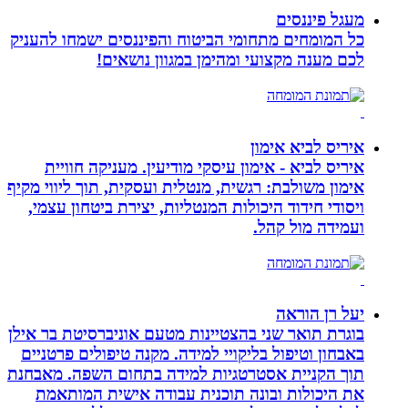
מעגל פיננסים
כל המומחים מתחומי הביטוח והפיננסים ישמחו להעניק
לכם מענה מקצועי ומהימן במגוון נושאים!
איריס לביא אימון
איריס לביא - אימון עיסקי מודיעין. מעניקה חוויית
אימון משולבת: רגשית, מנטלית ועסקית, תוך ליווי מקיף
ויסודי חידוד היכולות המנטליות, יצירת ביטחון עצמי,
ועמידה מול קהל.
יעל רן הוראה
בוגרת תואר שני בהצטיינות מטעם אוניברסיטת בר אילן
באבחון וטיפול בליקויי למידה. מקנה טיפולים פרטניים
תוך הקניית אסטרטגיות למידה בתחום השפה. מאבחנת
את היכולות ובונה תוכנית עבודה אישית המותאמת