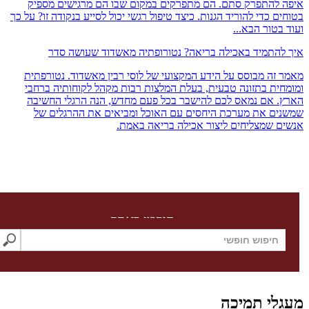
להתפרק סתם. הם מתפרקים במקום שבו הם מרגישים מספיק
 כדי להוריד הגנות. כיצד טיפול רגשי יכול לסייע בנקודה זו? על כך
טור הבא...
התמיד באכילה בריאה? נטורופתיה מאשדוד שעושה סדר
זה מבוסס על הידע המקצועי של לוסי רבין מאשדוד. נטורפתית
ית בתזונה טבעית, בעלת המלצות רבות מקהל לקוחותיה ברחבי
 אם נמאס לכם להישבר בכל פעם מחדש, הנה הרגלי החשיבה
ם את מערכת היחסים עם האוכל ומביאים את ההרגלים של
 שמצליחים ליצור אכילה בריאה באמת.
חיפוש באתר
לי תמיכה