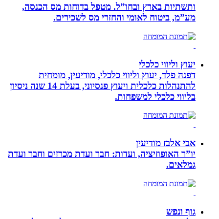
ותשתיות בארץ ובחו”ל. מטפל בדוחות מס הכנסה,
מע”מ, ביטוח לאומי והחזרי מס לשכירים.
יעוץ וליווי כלכלי
דפנה פלד, יעוץ וליווי כלכלי, מודיעין, מומחית
להתנהלות כלכלית ויעוץ פנסיוני, בעלת 14 שנה ניסיון
בליווי כלכלי למשפחות.
אבי אלבז מודיעין
יו”ר האופוזיציה, ועדות: חבר ועדת מכרזים וחבר ועדת
גמלאים.
גוף ונפש