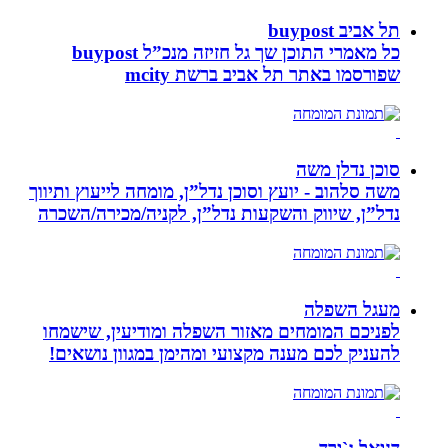
תל אביב buypost
כל מאמרי התוכן שך גל חזיזה מנכ”ל buypost
שפורסמו באתר תל אביב ברשת mcity
סוכן נדלן משה
משה סלהוב - יועץ וסוכן נדל”ן, מומחה לייעוץ ותיווך
נדל”ן, שיווק והשקעות נדל”ן, לקניה/מכירה/השכרה
מעגל השפלה
לפניכם המומחים מאזור השפלה ומודיעין, שישמחו
להעניק לכם מענה מקצועי ומהימן במגוון נושאים!