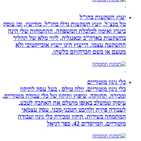
יעוץ השקעות בחו”ל
טל מנצ`ל, יועץ השקעות נדלן בחו”ל, מודיעין, וכן עוסק
ביעוץ ואימון לכלכלת המשפחה. ההתמחות שלי הינה
בהשקעות בארה”ב ובאנגליה, ליווי מלא של תהליך
ההשקעה עצמו. הייעוץ הינו ייעוץ אובייקטיבי ולא
מטעם או בשם חברה/יזם כלשהו.
כלי גינון מוטוריים
כלי גינון מוטוריים, יולה טולס , בעל עסק לתיקון
ומכירה, תחזוקה, שיפוץ ותיקון של כלי עבודה מוטוריים.
עיסוק שמשלב באופן מושלם את האהבה לטבע,
לעבודה פיזית ולהיבט הטכני-מכני. עסק עצמאי
המתמחה בשירות, תיקון ומכירת כלי גינון ועבודה
מוטוריים. המייסדים 42, כפר דניאל