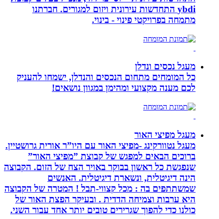
ybdi התחדשות עירונית ויזום למגורים. חברתנו
מתמחה בפרויקטי פינוי - בינוי.
מעגל נכסים ונדלן
כל המומחים מתחום הנכסים והנדלן, ישמחו להעניק
לכם מענה מקצועי ומהימן במגוון נושאים!
מעגל מפיצי האור
מעגל נטוורקינג -מפיצי האור עם היו”ר אורית גרושטיין.
ברוכים הבאים למפגש של קבוצת ”מפיצי האור”
שנפגשת כל ראשון בבוקר באויר הצח של הזום. הקבוצה
הינה דיגיטלית, ונשארת דיגיטלית. האנשים
שמשתתפים בה : מכל קצווי-תבל ! המטרה של הקבוצה
היא ערבות וצמיחה הדדית . ובעיקר הפצת האור של
כולנו כדי להפוך שגרירים טובים יותר אחד עבור השני.