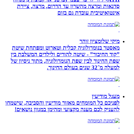
סדנאות ומרצה מהשרון עד הדרום, מרצה, ציירת
אינטואיטיבית עובדת גם בזום
מיקי שלומציון זוהר
מאסטר בנומרולוגיה קבלית וטארוט ומפתחת שיטת
”קוד החיבור” - שיטה להורים ולילדים המשלבת בין
שפת החינוך לבין שפת הנומרולוגיה, מתוך ניסיון של
למעלה מ־32 שנים בעולם החינוך.
מעגל מודיעין
לפניכם כל המומחים מאזור מודיעין והסביבה, שישמחו
להעניק לכם מענה מקצועי ומהימן במגוון נושאים!