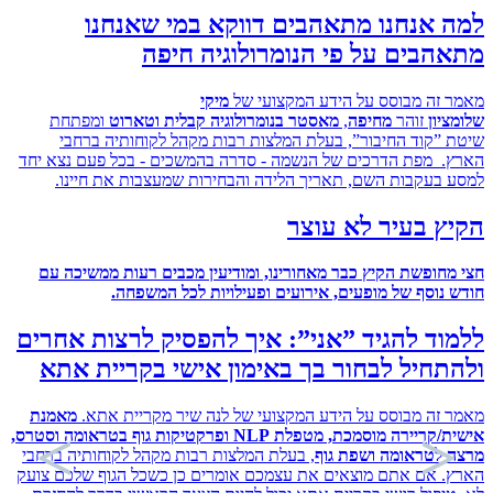
 אנחנו מתאהבים דווקא במי שאנחנו
בים על פי הנומרולוגיה חיפה
זה מבוסס על הידע המקצועי של
מיקי
ון
זוהר
מחיפה
,
מאסטר בנומרולוגיה קבלית וטארוט
ומפתחת
”קוד החיבור”, בעלת המלצות רבות מקהל לקוחותיה ברחבי
 מפת הדרכים של הנשמה - סדרה בהמשכים - בכל פעם נצא יחד
בעקבות השם, תאריך הלידה והבחירות שמעצבות את חיינו.
 בעיר לא עוצר
חופשת הקיץ כבר מאחורינו, ומודיעין מכבים רעות ממשיכה עם
נוסף של מופעים, אירועים ופעילויות לכל המשפחה
.
ד להגיד ”אני”: איך להפסיק לרצות אחרים
חיל לבחור בך באימון אישי בקריית אתא
זה מבוסס על הידע המקצועי של לנה שיר מקריית אתא.
מאמנת
אישית/קריירה מוסמכת, מטפלת NLP ופרקטיקות גוף בטראומה וסטרס,
לטראומה ושפת גוף
, בעלת המלצות רבות מקהל לקוחותיה ברחבי
 אם אתם מוצאים את עצמכם אומרים כן כשכל הגוף שלכם צועק