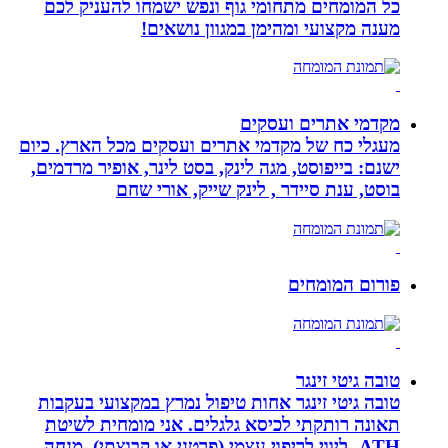
כל המומחים מתחומי גוף ונפש ישמחו להעניק לכם
מענה מקצועי ומהימן במגוון נושאים!
מקדמי אתרים ועסקים
מעגלי כח של מקדמי אתרים ועסקים מכל הארץ. כיום
ישנם: בייפוסט, מגה לינק, בסט לינר, אופיר מרדמים,
בוסט, ענת סיידר , לינק שייק, אורי שחם
פורום המומחים
טובה גיטי זינגר
טובה גיטי זינגר אחות טיפול נמרץ במקצועי בעקבות
תאונה רותקתי לכיסא גלגלים. אני מומחית לשיטת
ATH- ליווי לריפוי עצמי (פרטני או קבוצתי), מנחה