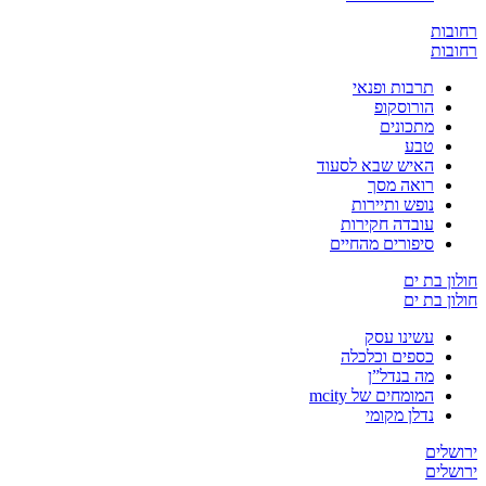
ת
ת
תרבות ופנאי
הורוסקופ
מתכונים
טבע
האיש שבא לסעוד
רואה מסך
נופש ותיירות
עובדה חקירות
סיפורים מהחיים
בת ים
בת ים
עשינו עסק
כספים וכלכלה
מה בנדל”ן
המומחים של mcity
נדלן מקומי
ים
ים