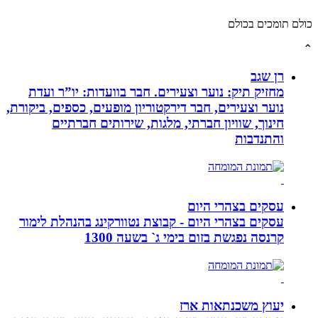
תומכים בכולם
רן שגב
מחזיק תיק: נוער וצעירים. חבר בוועדות: יו”ר ועדת
נוער וצעירים, חבר דירקטוריון מופעים, כספים, ביקורת,
חינוך, שוויון חברתי, מלגות, שירותים חברתיים
והתנדבות
עסקים בצהרי היום
עסקים בצהרי היום - קבוצת נטוורקינג בהנהלת לימור
קרנסה נפגשת בזום בימי ג` בשעה 1300
יעוץ משכנתאות ארז