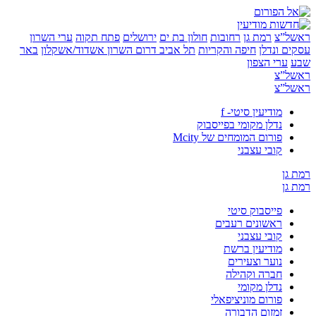
”צ
רמת גן
רחובות
חולון בת ים
ירושלים
פתח תקוה
ערי השרון
 ונדלן
חיפה והקריות
תל אביב
דרום השרון
אשדוד/אשקלון
באר
ערי הצפון
”צ
”צ
מודיעין סיטי- f
נדלן מקומי בפייסבוק
פורום המומחים של Mcity
קובי עצבני
ן
ן
פייסבוק סיטי
ראשונים רעבים
קובי עצבני
מודיעין ברשת
נוער וצעירים
חברה וקהילה
נדלן מקומי
פורום מוניציפאלי
זמזום הדבורה