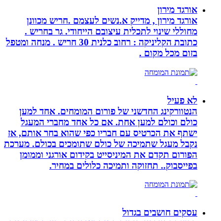
אורגד מירון
אורגד מירון , מדייק א.נשים לעצמם .חריש מכוונן
מחוללי שינוי לתכלית עיצובם הייחודי. גר בחריש .
כתובת הקליניקה : רחוב כלנית 30 חריש . מנחה ומטפל
בזום מכל מקום .
לא פעיל
הנטוורקינג החדשני של פורום המומחים. אחד למען
כולם וכולם למען אחת. אם כל אחד מחברי המעגל
ישתף את הכרטיס עם חבריו כפי שהוא בחר אותם, אז
נקבל מעגל שתמיכה של כולם שתומכים בכולם. מערכת
הפורום תקדם את המיניסייט בקידום אורגני וממומן
בפייסבוק.. תחזוקה ותמיכה כלולים במחיר.
עסקים חושבים בגדול