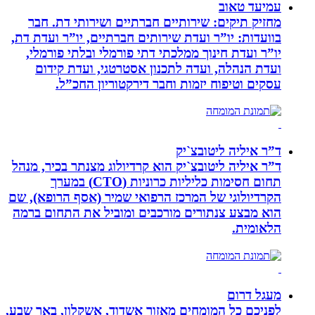
עמיעד טאוב
מחזיק תיקים: שירותיים חברתיים ושירותי דת. חבר
בוועדות: יו”ר ועדת שירותים חברתיים, יו”ר ועדת דת,
יו”ר ועדת חינוך ממלכתי דתי פורמלי ובלתי פורמלי,
ועדת הנהלה, ועדה לתכנון אסטרטגי, ועדת קידום
עסקים וטיפוח יזמות וחבר דירקטוריון החכ”ל.
ד”ר איליה ליטובצ`יק
ד”ר איליה ליטובצ`יק הוא קרדיולוג מצנתר בכיר, מנהל
תחום חסימות כליליות כרוניות (CTO) במערך
הקרדיולוגי של המרכז הרפואי שמיר (אסף הרופא), שם
הוא מבצע צנתורים מורכבים ומוביל את התחום ברמה
הלאומית.
מעגל דרום
לפניכם כל המומחים מאזור אשדוד, אשקלון, באר שבע,