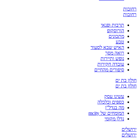
ת
ת
תרבות ופנאי
הורוסקופ
מתכונים
טבע
האיש שבא לסעוד
רואה מסך
נופש ותיירות
עובדה חקירות
סיפורים מהחיים
בת ים
בת ים
עשינו עסק
כספים וכלכלה
מה בנדל”ן
המומחים של mcity
נדלן מקומי
ים
ים