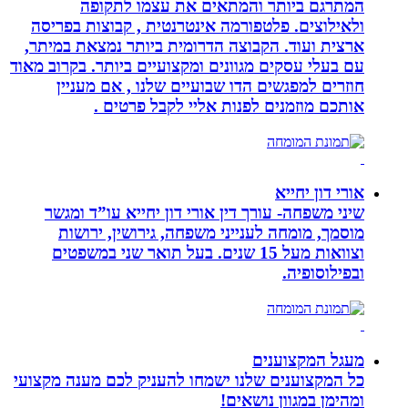
המתרגם ביותר והמתאים את עצמו לתקופה
ולאילוצים. פלטפורמה אינטרנטית , קבוצות בפריסה
ארצית ועוד. הקבוצה הדרומית ביותר נמצאת במיתר,
עם בעלי עסקים מגוונים ומקצועיים ביותר. בקרוב מאוד
חוזרים למפגשים הדו שבועיים שלנו , אם מעניין
אותכם מוזמנים לפנות אליי לקבל פרטים .
אורי דון יחייא
שיני משפחה- עורך דין אורי דון יחייא עו”ד ומגשר
מוסמך, מומחה לענייני משפחה, גירושין, ירושות
וצוואות מעל 15 שנים. בעל תואר שני במשפטים
ובפילוסופיה.
מעגל המקצוענים
כל המקצוענים שלנו ישמחו להעניק לכם מענה מקצועי
ומהימן במגוון נושאים!