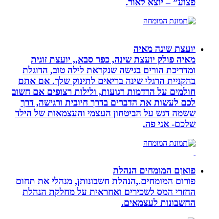
פצוע” – יוצא לאור.
יועצת שינה מאיה
מאיה פולק יועצת שינה, כפר סבא,, יועצת זוגית
ומדריכת הורים בגישה שנקראת לילה טוב, הדוגלת
בהקניית הרגלי שינה בריאים לתינוק שלך. אם אתם
חולמים על הרדמות רגועות, ולילות רצופים אם חשוב
לכם לעשות את הדברים בדרך חיובית ורגישה, דרך
ששמה דגש על הביטחון העצמי והעצמאות של הילד
שלכם- אני פה.
פואןם המומחים הנהלת
פורום המומחים.,הנהלת חשבונותן, מנהלי את תחום
החזרי המס לשכירים ואחראית על מחלקת הנהלת
החשבונות לעצמאים.