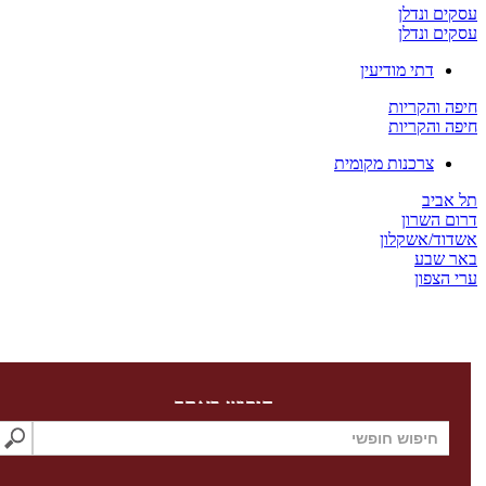
 ונדלן
 ונדלן
דתי מודיעין
והקריות
והקריות
צרכנות מקומית
יב
השרון
/אשקלון
שבע
צפון
חיפוש באתר