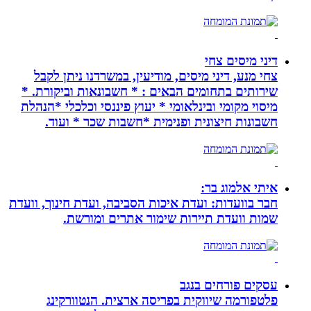
דיני מיסים צחי
צחי מנע, דיני מיסים, מודיעין, במשרדנו ניתן לקבל
שירותים בתחומים הבאים : * חשבונאות וביקורת. *
מיסוי מקומי ובינלאומי * יעוץ פיננסי וכלכלי *הנהלת
חשבונות חיצונית ופנימית *חשבות שכר * ועוד.
איתי אלמוג בר:
חבר בוועדות: ועדת איכות הסביבה, ועדת חינוך, וועדת
שמות וועדת תיירות שימור אתרים ומורשת.
עסקים פורחים בנגב
פלטפורמה שיווקית בפריסה ארצית. הנטוורקינג