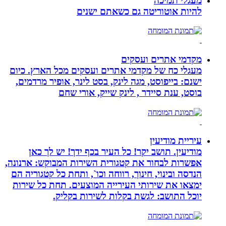
מעגלי תמיכה
להיות אוטוריטה גם כשאתם ישנים
מקדמי אתרים ועסקים
מעגלי כח של מקדמי אתרים ועסקים מכל הארץ. כיום
ישנם: בייפוסט, מגה לינק, בסט לינר, אופיר מרדמים,
בוסט, ענת סיידר , לינק שייק, אורי שחם
עיריית מודיעין
מודיעין. תושב יקר! כל העיר בכף ידך! יש לך כאן
אפשרות לבחור את קטגורית השירות המבוקש: ארנונה,
הנדסה ובינוי, חינוך, רווחה וכו`, ותחת כל קטגוריה הם
ימצאו את שירותי העירייה המוצעים. תחת כל שירות
יוכל התושב: לגשת בקלות לשירות בקליק.