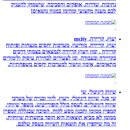
נתיבות, שדרות, אופקים והסביבה, שישמחו להעניק
לכם מענה מקצועי ומהימן במגוון נושאים!
יעוץ, קריירה, mcity
יעוץ, קריירה, מודיעין, מערכות יחסים מנצחות ופיתוח
קריירה . ימון ויעוץ קריירה לנמצאים בצמתי דרכים
בקריירה ובעבודה, וכן לצעירים לבחירת עיסוק ולימודים
מתאימים. אימון וגישור למערכות יחסים משפחתיות.
שיווק דיגיטלי, שי
שי סגל, שיווק דיגיטלי, ייעוץ, ליווי ובנייה של מערכי
שיווק דיגיטליים לעסק כולל קופירייטינג, משפך שיווקי,
קמפיין ממומן ותכנון מסע לקוח. הסיבה שבגללה קמפיין
ממומן לא מביא תוצאות היא חוסר בתשתית שיווקית,
זה מה שיקפיץ את תוצאות השיווק בעסק שלכם.