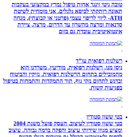
טובה גיטי זינגר אחות טיפול נמרץ במקצועי בעקבות
תאונה רותקתי לכיסא גלגלים. אני מומחית לשיטת
ATH- ליווי לריפוי עצמי (פרטני או קבוצתי), מנחה
סדנאות ומרצה מהשרון עד הדרום, מרצה, ציירת
אינטואיטיבית עובדת גם בזום
רשלנות רפואית עו”ד
ניסן מנו, רשלנות רפואית, מודיעין, משרדנו הוא
מהמובילים בתחום הרשלנות רפואית, נזיקין והביטוח
ובדגש לתחום נזקי גוף, תוך התמקדות והתמחות בטיפול
בפגיעות קשות.
בטי ששון סטודיו
בטי ששון סטודיו לעיצוב, העסק פועל משנת 2004
ומציע מגוון שירותי עיצוב והפקה ברמה גבוהה. עיצוב
לדפוס ולאינטרנט הכולל גם מוצרים בעלי תכנים