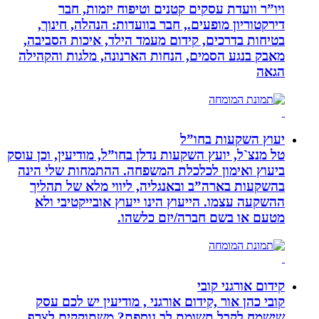
ויו”ר וועדת עסקים קטנים וטיפוח יזמות, חבר
דירקטוריון מופעים., חבר בוועדות: הנהלה, חינוך,
בטיחות בדרכים, קידום מעמד הילד, איכות הסביבה,
מאבק בנגע הסמים, הנחות הארנונה, מלגות והקהילה
הגאה
יעוץ השקעות בחו”ל
טל מנצ`ל, יועץ השקעות נדלן בחו”ל, מודיעין, וכן עוסק
ביעוץ ואימון לכלכלת המשפחה. ההתמחות שלי הינה
בהשקעות בארה”ב ובאנגליה, ליווי מלא של תהליך
ההשקעה עצמו. הייעוץ הינו ייעוץ אובייקטיבי ולא
מטעם או בשם חברה/יזם כלשהו.
קידום אורגני קובי
קובי כהן אור ,קידום אורגני , מודיעין יש לכם עסק
שישמח לקבל תשומת לב נוספת? משתוקקים לצרף