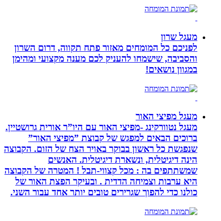
מעגל שרון
לפניכם כל המומחים מאזור פתח תקווה, דרום השרון
והסביבה, שישמחו להעניק לכם מענה מקצועי ומהימן
במגוון נושאים!
מעגל מפיצי האור
מעגל נטוורקינג -מפיצי האור עם היו”ר אורית גרושטיין.
ברוכים הבאים למפגש של קבוצת ”מפיצי האור”
שנפגשת כל ראשון בבוקר באויר הצח של הזום. הקבוצה
הינה דיגיטלית, ונשארת דיגיטלית. האנשים
שמשתתפים בה : מכל קצווי-תבל ! המטרה של הקבוצה
היא ערבות וצמיחה הדדית . ובעיקר הפצת האור של
כולנו כדי להפוך שגרירים טובים יותר אחד עבור השני.