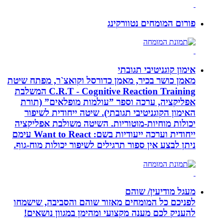
פורום המומחים נטוורקינג
אימון קוגניטיבי תגובתי
מאמן כושר בכיר, מאמן כדורסל וקואצ`ר, מפתח שיטת
C.R.T - Cognitive Reaction Training המשלבת
אפליקציה, ערכה וספר ”עולמות מופלאים” (תורת
האימון הקוגניטיבי תגובתי). שיטה ייחודית לשיפור
יכולות מוחיות-מוטוריות. השיטה משולבת אפליקציה
ייחודית וערכה ייעודיות בשם: Want to React עימם
ניתן לבצע אין ספור תרגילים לשיפור יכולות מוח-גוף.
מעגל מודיעין/ שוהם
לפניכם כל המומחים מאזור שוהם והסביבה, שישמחו
להעניק לכם מענה מקצועי ומהימן במגוון נושאים!