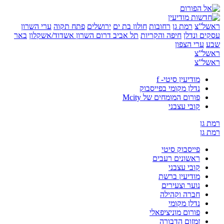
”צ
רמת גן
רחובות
חולון בת ים
ירושלים
פתח תקוה
ערי השרון
 ונדלן
חיפה והקריות
תל אביב
דרום השרון
אשדוד/אשקלון
באר
ערי הצפון
”צ
”צ
מודיעין סיטי- f
נדלן מקומי בפייסבוק
פורום המומחים של Mcity
קובי עצבני
ן
ן
פייסבוק סיטי
ראשונים רעבים
קובי עצבני
מודיעין ברשת
נוער וצעירים
חברה וקהילה
נדלן מקומי
פורום מוניציפאלי
זמזום הדבורה