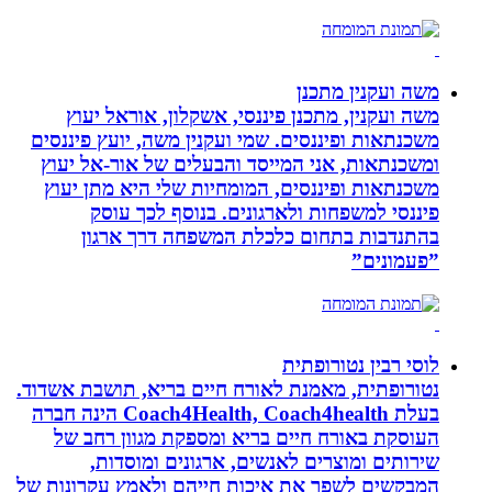
משה ועקנין מתכנן
משה ועקנין, מתכנן פיננסי, אשקלון, אוראל יעוץ
משכנתאות ופיננסים. שמי ועקנין משה, יועץ פיננסים
ומשכנתאות, אני המייסד והבעלים של אור-אל יעוץ
משכנתאות ופיננסים, המומחיות שלי היא מתן יעוץ
פיננסי למשפחות ולארגונים. בנוסף לכך עוסק
בהתנדבות בתחום כלכלת המשפחה דרך ארגון
”פעמונים”
לוסי רבין נטורופתית
נטורופתית, מאמנת לאורח חיים בריא, תושבת אשדוד.
בעלת Coach4Health, Coach4health הינה חברה
העוסקת באורח חיים בריא ומספקת מגוון רחב של
שירותים ומוצרים לאנשים, ארגונים ומוסדות,
המבקשים לשפר את איכות חייהם ולאמץ עקרונות של