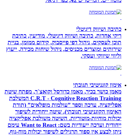
מוטוריים. המייסדים 42, כפר דניאל
כתיבה ושיווק דיגיטלי
ריקי אחדות, כתיבה ושיווק דיגיטלי, מודיעין, כתיבת
תוכן לעסקים, ניהול דפי פייסבוק, קידום ממומן, בניית
שירותים ומוצרים מכניסים, ניהול שיחות מכירה, ייעוץ
וליווי שיווקי ועסקי.
אימון קוגניטיבי תגובתי
מאמן כושר בכיר, מאמן כדורסל וקואצ`ר, מפתח שיטת
C.R.T - Cognitive Reaction Training המשלבת
אפליקציה, ערכה וספר ”עולמות מופלאים” (תורת
האימון הקוגניטיבי תגובתי). שיטה ייחודית לשיפור
יכולות מוחיות-מוטוריות. השיטה משולבת אפליקציה
ייחודית וערכה ייעודיות בשם: Want to React עימם
ניתן לבצע אין ספור תרגילים לשיפור יכולות מוח-גוף.