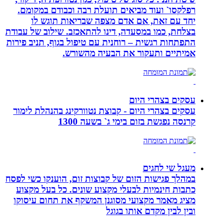
רפלקסו` ועוד מביאים תועלת רבה וכבודם במקומם.
יחד עם זאת, אם אדם מצפה שבריאות תוגש לו
בצלחת, כמו במסעדה, דינו להתאכזב. שילוב של עבודת
התפתחות רגשית – רוחנית עם טיפול בגוף, תניב פירות
אמיתיים ותעקור את הבעיה מהשורש.
עסקים בצהרי היום
עסקים בצהרי היום - קבוצת נטוורקינג בהנהלת לימור
קרנסה נפגשת בזום בימי ג` בשעה 1300
מעגל שי לחגים
במהלך פגישות הזום של קבוצות זום, הוענקו כשי לפסח
כתבות חינמיות לבעלי מקצוע שונים. כל בעל מקצוע
מציג מאמר מקצועי מסוגנן המשקף את תחום עיסוקו
ובין לבין מקדם אותו בגוגל