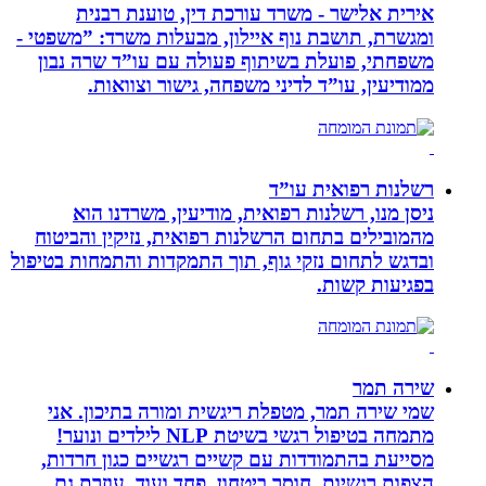
אירית אלישר - משרד עורכת דין, טוענת רבנית
ומגשרת, תושבת נוף איילון, מבעלות משרד: ”משפטי -
משפחתי, פועלת בשיתוף פעולה עם עו”ד שרה נבון
ממודיעין, עו”ד לדיני משפחה, גישור וצוואות.
רשלנות רפואית עו”ד
ניסן מנו, רשלנות רפואית, מודיעין, משרדנו הוא
מהמובילים בתחום הרשלנות רפואית, נזיקין והביטוח
ובדגש לתחום נזקי גוף, תוך התמקדות והתמחות בטיפול
בפגיעות קשות.
שירה תמר
שמי שירה תמר, מטפלת ריגשית ומורה בתיכון. אני
מתמחה בטיפול רגשי בשיטת NLP לילדים ונוער!
מסייעת בהתמודדות עם קשיים רגשיים כגון חרדות,
הצפות רגשיות, חוסר ביטחון, פחד ועוד. עוזרת גם