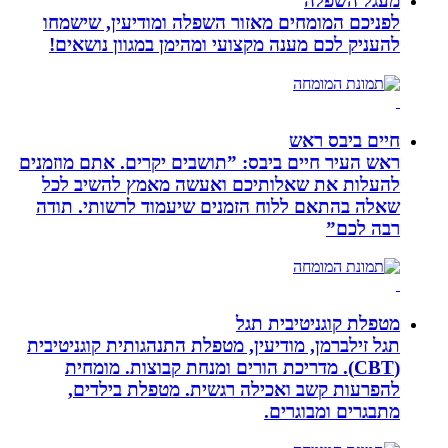
מעגל השפלה
לפניכם המומחים מאזור השפלה ומודיעין, שישמחו
להעניק לכם מענה מקצועי ומהימן במגוון נושאים!
חיים ביבס ראש
ראש העיר חיים ביבס: ”תושבים יקרים. אתם מוזמנים
להעלות את שאלותיכם ואעשה מאמץ להשיב לכל
שאלה בהתאם ללוח הזמנים שיעמוד לרשותי. תודה
רבה לכם”
מטפלת קוגניטיבית תגל
תגל זילברמן, מודיעין, מטפלת התנהגותית קוגניטיבית
(CBT). מדריכת הורים ומנחת קבוצות. מומחית
להפרעות קשב ואכילה רגשית. מטפלת בילדים,
מתבגרים ומבוגרים.