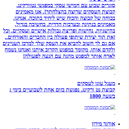
סוגרים שבוע עם חמישי עסקי במפגשי נטוורקינג,
קבוצת העסקים שרוצה בהצלחתך!. אנו מאמינים
בכוחה של קבוצה והכוח שיש ליחיד בתוכה. אנחנו.
מאמינים בנתינה ובערבות הדדית. בחשיבה בגדול,
בהישגיות, נחישות ופריצת גבולות אישיים ועסקיים. וכל
זאת תוך יצירת שיתופי פעולה בין החברים והאורחים..
אם גם לך חשוב להביא את העסק שלך למרכז העניינים
ולקדם אותו, מקומך במפגש הקרוב איתנו ואנחנו נשמח
לארח אותך למפגש מהנה עם הנעה לפעולה!
מעגל עוגן לעסקים
קבוצת נט ורקינג. נפגשת בזום אחת לשבועיים בימי ג
בשעה 1800
אורגד מירון