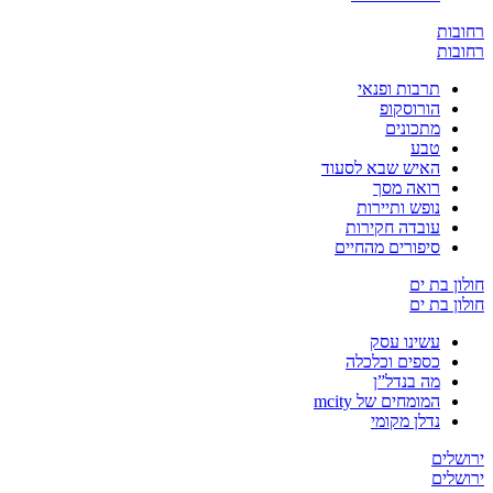
ת
ת
תרבות ופנאי
הורוסקופ
מתכונים
טבע
האיש שבא לסעוד
רואה מסך
נופש ותיירות
עובדה חקירות
סיפורים מהחיים
בת ים
בת ים
עשינו עסק
כספים וכלכלה
מה בנדל”ן
המומחים של mcity
נדלן מקומי
ים
ים