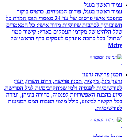
עמוד ראשון בגוגל
עמוד ראשון בגוגל, פורום המומחים, כרטיס ביקור
מהפכני אישי פרסום של עד 24 מאמרי תוכן המרת כל
תשובותיך לכתבות שיווקיות מדור אישי: כל המאמרים
שלל הלהיט של מקדמי העסקים בארץ: קישור סמוי
`שתול` בכל כתבה אינדקס לעסקים בדף הראשי של
Mcity
תכנון פרישה גדעון
גדעון מגל, מקציר, תכנון פרישה, דרום השרון, יעוץ
לפורשים/ות לפנסיה ולמי שמתקרבים/ות לגיל הפרישה,
סיוע בהבנת האפשרויות לפנסיה, בחירה ביניהן, ועזרה
בכל הקשור לביצוע, כולל מיצוי הטבות המס המגיעות
לפורשים/ות.