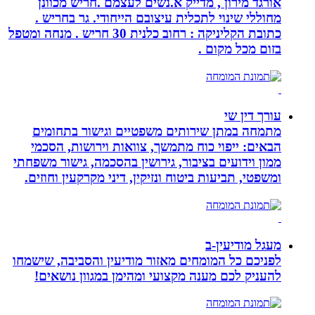
אורגד מירון , מדייק א.נשים לעצמם .חריש מכוונן
מחוללי שינוי לתכלית עיצובם הייחודי. גר בחריש .
כתובת הקליניקה : רחוב כלנית 30 חריש . מנחה ומטפל
בזום מכל מקום .
עורך דין שי
מתמחה במתן שירותים משפטיים וגישור בתחומים
הבאים: ייפוי כוח מתמשך, צוואות וירושות, הסכמי
ממון וידועים בציבור, גירושין בהסכמה, גישור משפחתי
ומשפטי, תביעות ביטוח ונזיקין, דיני מקרקעין וחוזים.
מעגל מודיעין-ב
לפניכם כל המומחים מאזור מודיעין והסביבה, שישמחו
להעניק לכם מענה מקצועי ומהימן במגוון נושאים!