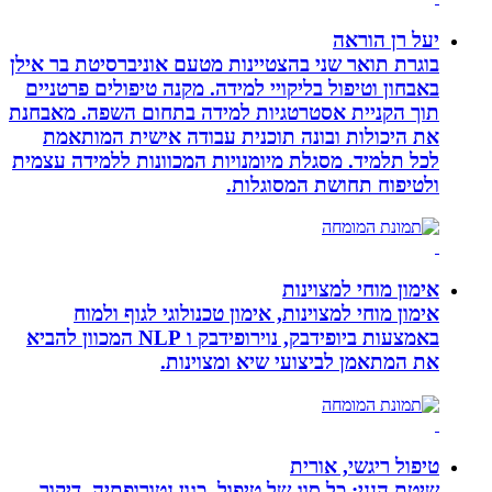
יעל רן הוראה
בוגרת תואר שני בהצטיינות מטעם אוניברסיטת בר אילן
באבחון וטיפול בליקויי למידה. מקנה טיפולים פרטניים
תוך הקניית אסטרטגיות למידה בתחום השפה. מאבחנת
את היכולות ובונה תוכנית עבודה אישית המותאמת
לכל תלמיד. מסגלת מיומנויות המכוונות ללמידה עצמית
ולטיפוח תחושת המסוגלות.
אימון מוחי למצוינות
אימון מוחי למצוינות, אימון טכנולוגי לגוף ולמוח
באמצעות ביופידבק, נוירופידבק ו NLP המכוון להביא
את המתאמן לביצועי שיא ומצוינות.
טיפול ריגשי, אורית
שיטת הנני: כל סוג של טיפול, כגון נטורופתיה, דיקור,