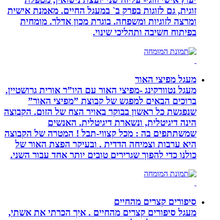
זוגית, גם לזוגות בפרק ב` במעגל החיים. מאמנת אישית
ומרצה לזוגיות ומשפחה. בוגרת מכון אדלר. מומחית
בפיתוח חשיבה ותהליכי שינוי.
מעגל מפיצי האור
מעגל נטוורקינג -מפיצי האור עם היו”ר אורית גרושטיין.
ברוכים הבאים למפגש של קבוצת ”מפיצי האור”
שנפגשת כל ראשון בבוקר באויר הצח של הזום. הקבוצה
הינה דיגיטלית, ונשארת דיגיטלית. האנשים
שמשתתפים בה : מכל קצווי-תבל ! המטרה של הקבוצה
היא ערבות וצמיחה הדדית . ובעיקר הפצת האור של
כולנו כדי להפוך שגרירים טובים יותר אחד עבור השני.
סיפורים קצרים מהחיים
מעגל סיפורים קצרים מהחיים . איך הכרתי את אשתי,