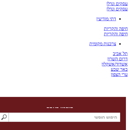
 ונדלן
 ונדלן
דתי מודיעין
והקריות
והקריות
צרכנות מקומית
יב
השרון
/אשקלון
שבע
צפון
חיפוש באתר