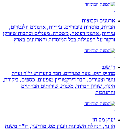
ארגונים וקבוצות
חברות, מוסדות ציבוריים, עיריות, ארגונים וולנטרים,
עיריות, ארגוני רפואה, משטרה. מעגלים וכתבות שיזרקו
זרקור על הפעילות בכל המוסדות והארגונים בארץ
רן שגב
מחזיק תיק: נוער וצעירים. חבר בוועדות: יו”ר ועדת
נוער וצעירים, חבר דירקטוריון מופעים, כספים, ביקורת,
חינוך, שוויון חברתי, מלגות, שירותים חברתיים
והתנדבות
יעוץ מס חן
חן נוי, הנהלת חשבונות ויעוץ מס, מודיעין, רו”ח משנת