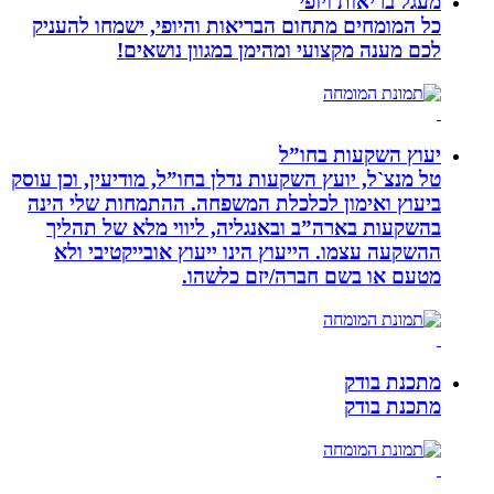
מעגל בריאות ויופי
כל המומחים מתחום הבריאות והיופי, ישמחו להעניק
לכם מענה מקצועי ומהימן במגוון נושאים!
יעוץ השקעות בחו”ל
טל מנצ`ל, יועץ השקעות נדלן בחו”ל, מודיעין, וכן עוסק
ביעוץ ואימון לכלכלת המשפחה. ההתמחות שלי הינה
בהשקעות בארה”ב ובאנגליה, ליווי מלא של תהליך
ההשקעה עצמו. הייעוץ הינו ייעוץ אובייקטיבי ולא
מטעם או בשם חברה/יזם כלשהו.
מתכנת בודק
מתכנת בודק