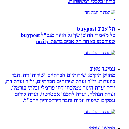
בליווי כלכלי למשפחות.
תל אביב buypost
כל מאמרי התוכן שך גל חזיזה מנכ”ל buypost
שפורסמו באתר תל אביב ברשת mcity
עמיעד טאוב
מחזיק תיקים: שירותיים חברתיים ושירותי דת. חבר
בוועדות: יו”ר ועדת שירותים חברתיים, יו”ר ועדת דת,
יו”ר ועדת חינוך ממלכתי דתי פורמלי ובלתי פורמלי,
ועדת הנהלה, ועדה לתכנון אסטרטגי, ועדת קידום
עסקים וטיפוח יזמות וחבר דירקטוריון החכ”ל.
חמישי עיסקי