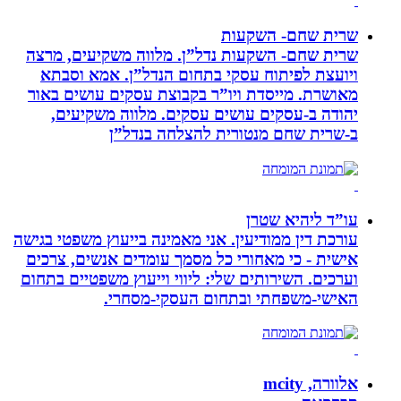
שרית שחם- השקעות
שרית שחם- השקעות נדל”ן. מלווה משקיעים, מרצה
ויועצת לפיתוח עסקי בתחום הנדל”ן. אמא וסבתא
מאושרת. ‏מייסדת ויו”ר בקבוצת עסקים עושים באור
יהודה‏ ב-‏עסקים עושים עסקים‏. ‏מלווה משקיעים,
ב-‏שרית שחם מנטורית להצלחה בנדל”ן‏
עו”ד ליהיא שטרן
עורכת דין ממודיעין. אני מאמינה בייעוץ משפטי בגישה
אישית - כי מאחורי כל מסמך עומדים אנשים, צרכים
וערכים. השירותים שלי: ליווי וייעוץ משפטיים בתחום
האישי-משפחתי ובתחום העסקי-מסחרי.
אלוורה, mcity