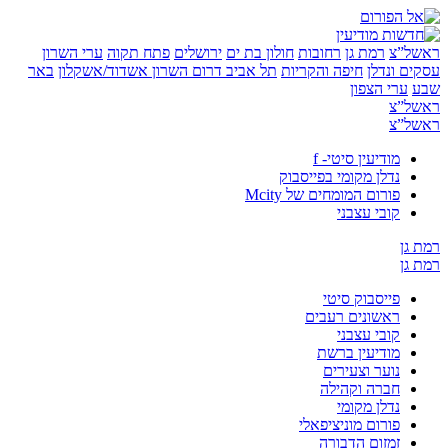
”צ
רמת גן
רחובות
חולון בת ים
ירושלים
פתח תקוה
ערי השרון
 ונדלן
חיפה והקריות
תל אביב
דרום השרון
אשדוד/אשקלון
באר
ערי הצפון
”צ
”צ
מודיעין סיטי- f
נדלן מקומי בפייסבוק
פורום המומחים של Mcity
קובי עצבני
ן
ן
פייסבוק סיטי
ראשונים רעבים
קובי עצבני
מודיעין ברשת
נוער וצעירים
חברה וקהילה
נדלן מקומי
פורום מוניציפאלי
זמזום הדבורה