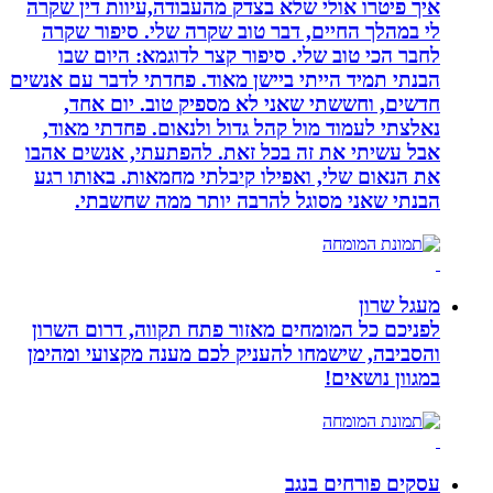
איך פיטרו אולי שלא בצדק מהעבודה,עיוות דין שקרה
לי במהלך החיים, דבר טוב שקרה שלי. סיפור שקרה
לחבר הכי טוב שלי. סיפור קצר לדוגמא: היום שבו
הבנתי תמיד הייתי ביישן מאוד. פחדתי לדבר עם אנשים
חדשים, וחששתי שאני לא מספיק טוב. יום אחד,
נאלצתי לעמוד מול קהל גדול ולנאום. פחדתי מאוד,
אבל עשיתי את זה בכל זאת. להפתעתי, אנשים אהבו
את הנאום שלי, ואפילו קיבלתי מחמאות. באותו רגע
הבנתי שאני מסוגל להרבה יותר ממה שחשבתי.
מעגל שרון
לפניכם כל המומחים מאזור פתח תקווה, דרום השרון
והסביבה, שישמחו להעניק לכם מענה מקצועי ומהימן
במגוון נושאים!
עסקים פורחים בנגב