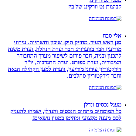
קבוצות נט וורקינג של ביז
אלי סבח
סגן ראש העיר. מחזיק תיק: שיכון ותשתיות. עירוני
מודיעין חבר בוועדות: חבר ועדת הנהלה, ועדת משנה
לתכנון ובניה, חבר פורום לשיפור מערך התחבורה
הציבורית, ועדת ספורט, ועדת התנדבות, יו”ר
דירקטוריון עירוני מודיעין, וועדה למען הקהילה הגאה
וחבר דירקטוריון סחלבים.
מעגל נכסים ונדלן
כל המומחים מתחום הנכסים והנדלן, ישמחו להעניק
לכם מענה מקצועי ומהימן במגוון נושאים!