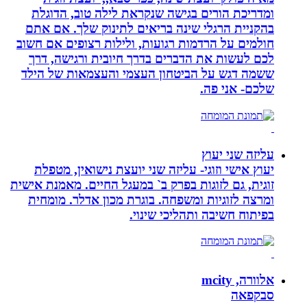
ומדריכת הורים בגישה שנקראת לילה טוב, הדוגלת
בהקניית הרגלי שינה בריאים לתינוק שלך. אם אתם
חולמים על הרדמות רגועות, ולילות רצופים אם חשוב
לכם לעשות את הדברים בדרך חיובית ורגישה, דרך
ששמה דגש על הביטחון העצמי והעצמאות של הילד
שלכם- אני פה.
עליזה שני יעוץ
יעוץ אישי וזוגי- עליזה שני יועצת נישואין, מטפלת
זוגית, גם לזוגות בפרק ב` במעגל החיים. מאמנת אישית
ומרצה לזוגיות ומשפחה. בוגרת מכון אדלר. מומחית
בפיתוח חשיבה ותהליכי שינוי.
אלוורה, mcity
סבקפאה