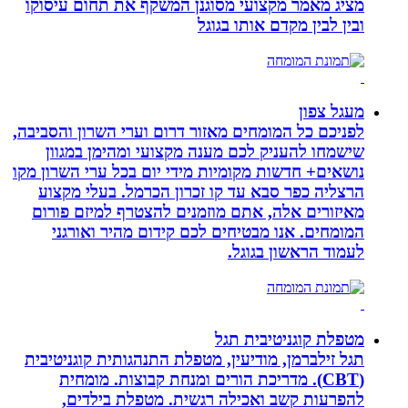
מציג מאמר מקצועי מסוגנן המשקף את תחום עיסוקו
ובין לבין מקדם אותו בגוגל
מעגל צפון
לפניכם כל המומחים מאזור דרום וערי השרון והסביבה,
שישמחו להעניק לכם מענה מקצועי ומהימן במגוון
נושאים+ חדשות מקומיות מידי יום בכל ערי השרון מקו
הרצליה כפר סבא עד קו זכרון הכרמל. בעלי מקצוע
מאיזורים אלה, אתם מוזמנים להצטרף למיזם פורום
המומחים. אנו מבטיחים לכם קידום מהיר ואורגני
לעמוד הראשון בגוגל.
מטפלת קוגניטיבית תגל
תגל זילברמן, מודיעין, מטפלת התנהגותית קוגניטיבית
(CBT). מדריכת הורים ומנחת קבוצות. מומחית
להפרעות קשב ואכילה רגשית. מטפלת בילדים,