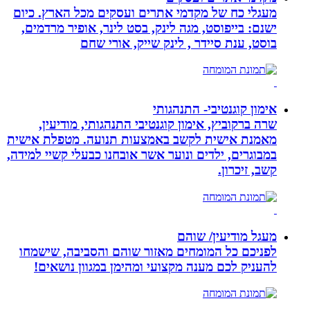
מעגלי כח של מקדמי אתרים ועסקים מכל הארץ. כיום
ישנם: בייפוסט, מגה לינק, בסט לינר, אופיר מרדמים,
בוסט, ענת סיידר , לינק שייק, אורי שחם
אימון קוגנטיבי- התנהגותי
שרה ברקוביץ, אימון קוגנטיבי התנהגותי, מודיעין,
מאמנת אישית לקשב באמצעות תנועה. מטפלת אישית
במבוגרים, ילדים ונוער אשר אובחנו כבעלי קשיי למידה,
קשב, זיכרון.
מעגל מודיעין/ שוהם
לפניכם כל המומחים מאזור שוהם והסביבה, שישמחו
להעניק לכם מענה מקצועי ומהימן במגוון נושאים!