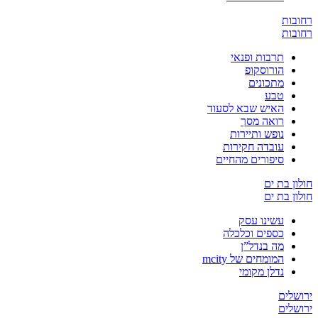
ת
ת
תרבות ופנאי
הורוסקופ
מתכונים
טבע
האיש שבא לסעוד
רואה מסך
נופש ותיירות
עובדה חקירות
סיפורים מהחיים
 בת ים
 בת ים
עשינו עסק
כספים וכלכלה
מה בנדל”ן
המומחים של mcity
נדלן מקומי
ים
ים