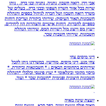
אבי וידן, רואה חשבון, נתניה, נתניה ובני ברק. . נותן
שרות בכל אזור השרון הצפוני ובבני ברק.. בעלים של
משרד רואה חשבון ושל חברה לניהול כספים והנהלת
חשבונות.תאור העיסוק: שירותי ביקורת ועריכת דוחות
כספיים לחברות, דוחות אישיים והצהרות הון ליחידים,
ייעוץ מס וייצוג מול רשויות המס, שירותי הנהלת
חשבונות, שירותי חשבות שכר.
דיני מיסים צחי
צחי מנע, דיני מיסים, מודיעין, במשרדנו ניתן לקבל
שירותים בתחומים הבאים : * חשבונאות וביקורת. *
מיסוי מקומי ובינלאומי * יעוץ פיננסי וכלכלי *הנהלת
חשבונות חיצונית ופנימית *חשבות שכר * ועוד.
יועצת שינה מאיה
מאיה פולק יועצת שינה, כפר סבא,, יועצת זוגית