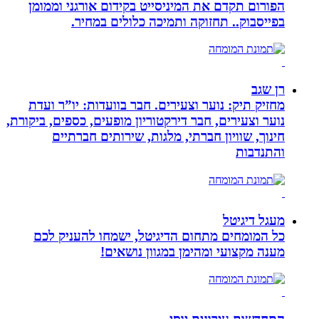
הפורום תקדם את המיניסייט בקידום אורגני וממומן
בפייסבוק.. תחזוקה ותמיכה כלולים במחיר.
רן שגב
מחזיק תיק: נוער וצעירים. חבר בוועדות: יו”ר ועדת
נוער וצעירים, חבר דירקטוריון מופעים, כספים, ביקורת,
חינוך, שוויון חברתי, מלגות, שירותים חברתיים
והתנדבות
מעגל דיגיטל
כל המומחים מתחום הדיגיטל, ישמחו להעניק לכם
מענה מקצועי ומהימן במגוון נושאים!