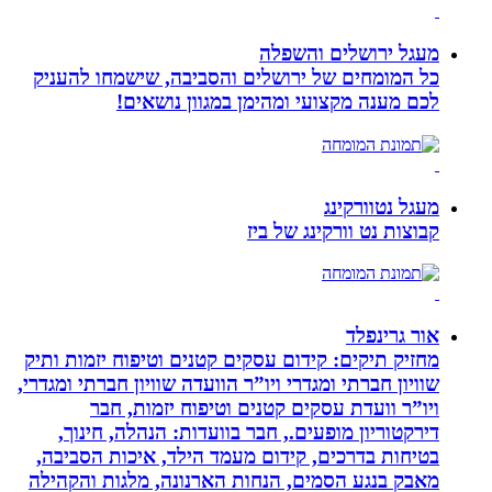
מעגל ירושלים והשפלה
כל המומחים של ירושלים והסביבה, שישמחו להעניק
לכם מענה מקצועי ומהימן במגוון נושאים!
מעגל נטוורקינג
קבוצות נט וורקינג של ביז
אור גרינפלד
מחזיק תיקים: קידום עסקים קטנים וטיפוח יזמות ותיק
שוויון חברתי ומגדרי ויו”ר הוועדה שוויון חברתי ומגדרי,
ויו”ר וועדת עסקים קטנים וטיפוח יזמות, חבר
דירקטוריון מופעים., חבר בוועדות: הנהלה, חינוך,
בטיחות בדרכים, קידום מעמד הילד, איכות הסביבה,
מאבק בנגע הסמים, הנחות הארנונה, מלגות והקהילה