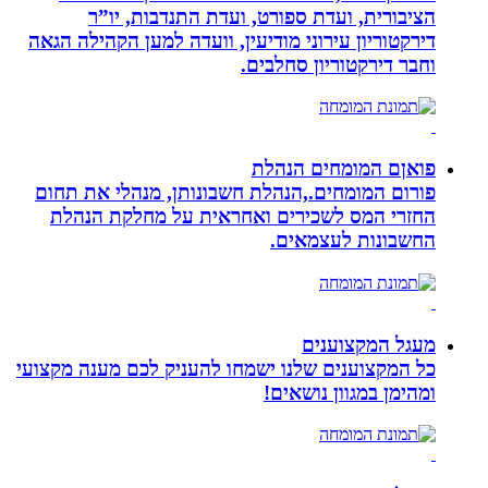
הציבורית, ועדת ספורט, ועדת התנדבות, יו”ר
דירקטוריון עירוני מודיעין, וועדה למען הקהילה הגאה
וחבר דירקטוריון סחלבים.
פואןם המומחים הנהלת
פורום המומחים.,הנהלת חשבונותן, מנהלי את תחום
החזרי המס לשכירים ואחראית על מחלקת הנהלת
החשבונות לעצמאים.
מעגל המקצוענים
כל המקצוענים שלנו ישמחו להעניק לכם מענה מקצועי
ומהימן במגוון נושאים!