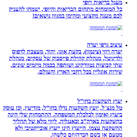
מעגל בריאות ויופי
כל המומחים מתחום הבריאות והיופי, ישמחו להעניק
לכם מענה מקצועי ומהימן במגוון נושאים!
עיצוב גרפי יערה
יערה רוזי (צינמון), בקעת אונו, יהוד, מעצבת לדפוס
ולדיגיטל, מנהלת קהילת פייסבוק של עסקים, מנהלת
שתי קבוצות נטוורקינג ושותפה בכמה מיזמים שונים.
שירות אונליין בכל רחבי הארץ והעולם.
יעוץ השקעות בחו”ל
טל מנצ`ל, יועץ השקעות נדלן בחו”ל, מודיעין, וכן עוסק
ביעוץ ואימון לכלכלת המשפחה. ההתמחות שלי הינה
בהשקעות בארה”ב ובאנגליה, ליווי מלא של תהליך
ההשקעה עצמו. הייעוץ הינו ייעוץ אובייקטיבי ולא
מטעם או בשם חברה/יזם כלשהו.