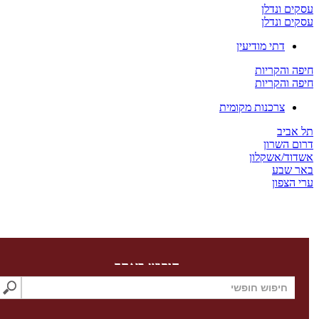
 ונדלן
 ונדלן
דתי מודיעין
והקריות
והקריות
צרכנות מקומית
ביב
השרון
ד/אשקלון
שבע
צפון
חיפוש באתר