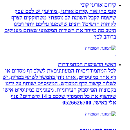
קידום אורגני קובי
קובי כהן אור ,קידום אורגני , מודיעין יש לכם עסק
שישמח לקבל תשומת לב נוספת? משתוקקים לצרף
לקוחות חדשים? רוצים שישמעו עליכם יותר ויבינו
היטב מה מייחד את השירות המקצועי שאתם מעניקים
ברוחב לב?
ראשי הרשימות המתמודדות
לכל המתמודדים/ות המעונינים/ות לשלב דף מסרים או
דף אחר במיניסייט, אותו ניתן בהמשך לשתף במדיה, יש
לשלוח קישור לדף המבוקש. המיניסייט ישותף על ידינו
בקבוצות הפייסבוק העירוניות. מעונינים במיניסייט אישי
שיחשוף את כל הקמפיין שלכם ב 14 קישורים? פנוי
אלי באישי. 0526626700