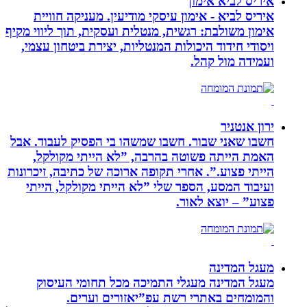
איריס לביא אימון
איריס לביא - אימון עיסקי מודיעין. מעניקה חוויית
אימון משולבת: רגשית, מנטלית ועסקית, תוך ליווי מקיף
ויסודי חידוד היכולות המנטליות, יצירת ביטחון עצמי,
ועמידה מול קהל.
ירון אנטניר
חשבו שאני שבור. חשבו שמשהו בי הפסיק לעבוד. אבל
האמת הייתה פשוטה בהרבה, ”לא הייתי מקולקל,
הייתי פצוע.”. אחרי תקופה ארוכה של כתיבה, זיכרונות
ועיבוד המסע, הספר שלי ”לא הייתי מקולקל, הייתי
פצוע” – יוצא לאור.
מעגל המדינה
מעגל המדינה מעגלי התמיכה מכל תחומי העיסוק
והמומחים באתרי רשת עפ”יאזורים וערים.