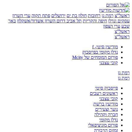
”צ
רמת גן
רחובות
חולון בת ים
ירושלים
פתח תקוה
ערי השרון
 ונדלן
חיפה והקריות
תל אביב
דרום השרון
אשדוד/אשקלון
באר
ערי הצפון
”צ
”צ
מודיעין סיטי- f
נדלן מקומי בפייסבוק
פורום המומחים של Mcity
קובי עצבני
ן
ן
פייסבוק סיטי
ראשונים רעבים
קובי עצבני
מודיעין ברשת
נוער וצעירים
חברה וקהילה
נדלן מקומי
פורום מוניציפאלי
זמזום הדבורה