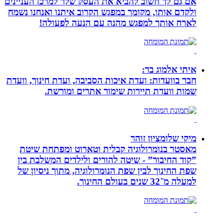
אם גם לך חשוב להביא את העסק שלך למרכז העניינים
ולקדם אותו, מקומך במפגש הקרוב איתנו ואנחנו נשמח
לארח אותך למפגש מהנה עם הנעה לפעולה!
איתי אלמוג בר:
חבר בוועדות: ועדת איכות הסביבה, ועדת חינוך, וועדת
שמות וועדת תיירות שימור אתרים ומורשת.
מיקי שלומציון זוהר
מאסטר בנומרולוגיה קבלית וטארוט ומפתחת שיטת
”קוד החיבור” - שיטה להורים ולילדים המשלבת בין
שפת החינוך לבין שפת הנומרולוגיה, מתוך ניסיון של
למעלה מ־32 שנים בעולם החינוך.