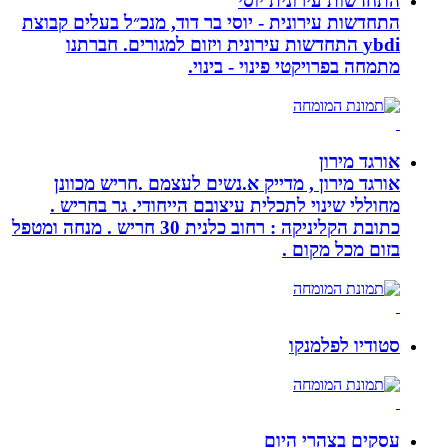
התחדשות עירונית יוסי
התחדשות עירונית - יוסי בר דוד, מנכ״ל בעלים קבוצת
ybdi התחדשות עירונית ויזום למגורים. חברתנו
מתמחה בפרויקטי פינוי - בינוי.
אורגד מירון
אורגד מירון , מדייק א.נשים לעצמם .חריש מכוונן
מחוללי שינוי לתכלית עיצובם הייחודי. גר בחריש .
כתובת הקליניקה : רחוב כלנית 30 חריש . מנחה ומטפל
בזום מכל מקום .
סטודיו לפלמנקו
עסקים בצהרי היום