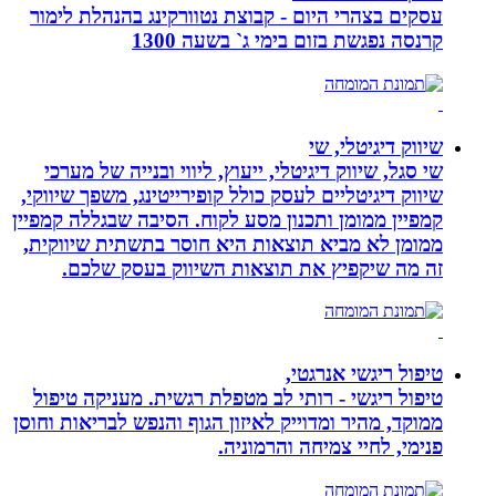
עסקים בצהרי היום - קבוצת נטוורקינג בהנהלת לימור
קרנסה נפגשת בזום בימי ג` בשעה 1300
שיווק דיגיטלי, שי
שי סגל, שיווק דיגיטלי, ייעוץ, ליווי ובנייה של מערכי
שיווק דיגיטליים לעסק כולל קופירייטינג, משפך שיווקי,
קמפיין ממומן ותכנון מסע לקוח. הסיבה שבגללה קמפיין
ממומן לא מביא תוצאות היא חוסר בתשתית שיווקית,
זה מה שיקפיץ את תוצאות השיווק בעסק שלכם.
טיפול ריגשי אנרגטי,
טיפול ריגשי - רותי לב מטפלת רגשית. מעניקה טיפול
ממוקד, מהיר ומדוייק לאיזון הגוף והנפש לבריאות וחוסן
פנימי, לחיי צמיחה והרמוניה.