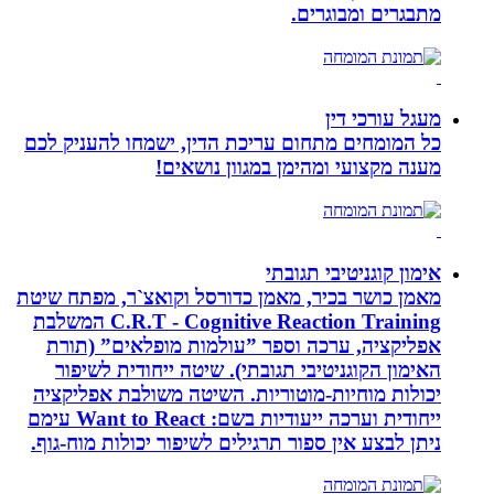
מתבגרים ומבוגרים.
מעגל עורכי דין
כל המומחים מתחום עריכת הדין, ישמחו להעניק לכם
מענה מקצועי ומהימן במגוון נושאים!
אימון קוגניטיבי תגובתי
מאמן כושר בכיר, מאמן כדורסל וקואצ`ר, מפתח שיטת
C.R.T - Cognitive Reaction Training המשלבת
אפליקציה, ערכה וספר ”עולמות מופלאים” (תורת
האימון הקוגניטיבי תגובתי). שיטה ייחודית לשיפור
יכולות מוחיות-מוטוריות. השיטה משולבת אפליקציה
ייחודית וערכה ייעודיות בשם: Want to React עימם
ניתן לבצע אין ספור תרגילים לשיפור יכולות מוח-גוף.