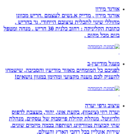
אורגד מירון
אורגד מירון , מדייק א.נשים לעצמם .חריש מכוונן
מחוללי שינוי לתכלית עיצובם הייחודי. גר בחריש .
כתובת הקליניקה : רחוב כלנית 30 חריש . מנחה ומטפל
בזום מכל מקום .
מעגל מודיעין-ב
לפניכם כל המומחים מאזור מודיעין והסביבה, שישמחו
להעניק לכם מענה מקצועי ומהימן במגוון נושאים!
עיצוב גרפי יערה
יערה רוזי (צינמון), בקעת אונו, יהוד, מעצבת לדפוס
ולדיגיטל, מנהלת קהילת פייסבוק של עסקים, מנהלת
שתי קבוצות נטוורקינג ושותפה בכמה מיזמים שונים.
שירות אונליין בכל רחבי הארץ והעולם.