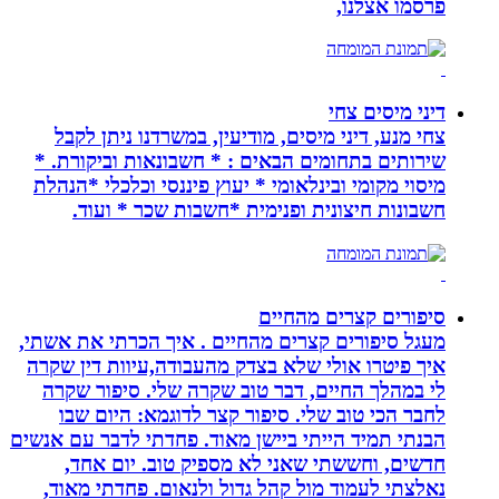
פרסמו אצלנו,
דיני מיסים צחי
צחי מנע, דיני מיסים, מודיעין, במשרדנו ניתן לקבל
שירותים בתחומים הבאים : * חשבונאות וביקורת. *
מיסוי מקומי ובינלאומי * יעוץ פיננסי וכלכלי *הנהלת
חשבונות חיצונית ופנימית *חשבות שכר * ועוד.
סיפורים קצרים מהחיים
מעגל סיפורים קצרים מהחיים . איך הכרתי את אשתי,
איך פיטרו אולי שלא בצדק מהעבודה,עיוות דין שקרה
לי במהלך החיים, דבר טוב שקרה שלי. סיפור שקרה
לחבר הכי טוב שלי. סיפור קצר לדוגמא: היום שבו
הבנתי תמיד הייתי ביישן מאוד. פחדתי לדבר עם אנשים
חדשים, וחששתי שאני לא מספיק טוב. יום אחד,
נאלצתי לעמוד מול קהל גדול ולנאום. פחדתי מאוד,