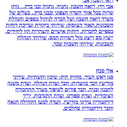
רואי חשבון אבי
אבי וידן, רואה חשבון, נתניה, נתניה ובני ברק. . נותן
שרות בכל אזור השרון הצפוני ובבני ברק.. בעלים של
משרד רואה חשבון ושל חברה לניהול כספים והנהלת
חשבונות.תאור העיסוק: שירותי ביקורת ועריכת דוחות
כספיים לחברות, דוחות אישיים והצהרות הון ליחידים,
ייעוץ מס וייצוג מול רשויות המס, שירותי הנהלת
חשבונות, שירותי חשבות שכר.
אלי סבח
סגן ראש העיר. מחזיק תיק: שיכון ותשתיות. עירוני
מודיעין חבר בוועדות: חבר ועדת הנהלה, ועדת משנה
לתכנון ובניה, חבר פורום לשיפור מערך התחבורה
הציבורית, ועדת ספורט, ועדת התנדבות, יו”ר
דירקטוריון עירוני מודיעין, וועדה למען הקהילה הגאה
וחבר דירקטוריון סחלבים.