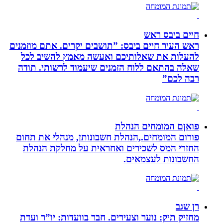
חיים ביבס ראש
ראש העיר חיים ביבס: ”תושבים יקרים. אתם מוזמנים
להעלות את שאלותיכם ואעשה מאמץ להשיב לכל
שאלה בהתאם ללוח הזמנים שיעמוד לרשותי. תודה
רבה לכם”
פואןם המומחים הנהלת
פורום המומחים.,הנהלת חשבונותן, מנהלי את תחום
החזרי המס לשכירים ואחראית על מחלקת הנהלת
החשבונות לעצמאים.
רן שגב
מחזיק תיק: נוער וצעירים. חבר בוועדות: יו”ר ועדת