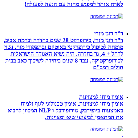
לארח אותך למפגש מהנה עם הנעה לפעולה!
ד”ר רונן מנדי
ד”ר רונן מנדי, כירופרקט 28 שנים בחדרה וברמת אביב,
מומחה לטיפול כירופרקטי באוטיזם ובתפקודי מוח. נשוי
לרחל + 4, גר בחדרה. היה נשיא האגודה הישראלית
לכירופרקטיקה, עבד 8 שנים ביחידה לשיכוך כאב בבית
חולים רמב”ם
אימון מוחי למצוינות
אימון מוחי למצוינות, אימון טכנולוגי לגוף ולמוח
באמצעות ביופידבק, נוירופידבק ו NLP המכוון להביא
את המתאמן לביצועי שיא ומצוינות.