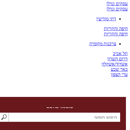
 ונדלן
 ונדלן
דתי מודיעין
והקריות
והקריות
צרכנות מקומית
יב
השרון
/אשקלון
שבע
צפון
חיפוש באתר