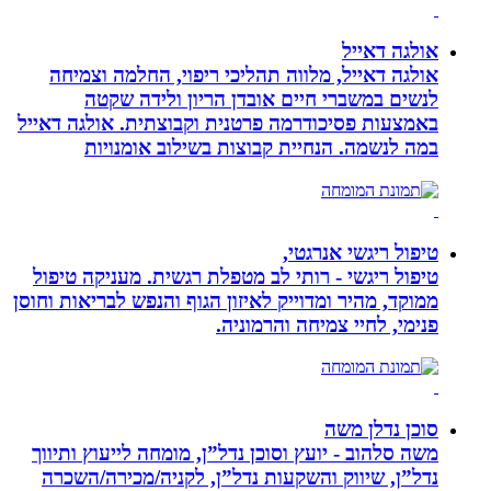
אולגה דאייל
אולגה דאייל, מלווה תהליכי ריפוי, החלמה וצמיחה
לנשים במשברי חיים אובדן הריון ולידה שקטה
באמצעות פסיכודרמה פרטנית וקבוצתית. אולגה דאייל
במה לנשמה. ‏הנחיית קבוצות בשילוב אומנויות‏
טיפול ריגשי אנרגטי,
טיפול ריגשי - רותי לב מטפלת רגשית. מעניקה טיפול
ממוקד, מהיר ומדוייק לאיזון הגוף והנפש לבריאות וחוסן
פנימי, לחיי צמיחה והרמוניה.
סוכן נדלן משה
משה סלהוב - יועץ וסוכן נדל”ן, מומחה לייעוץ ותיווך
נדל”ן, שיווק והשקעות נדל”ן, לקניה/מכירה/השכרה