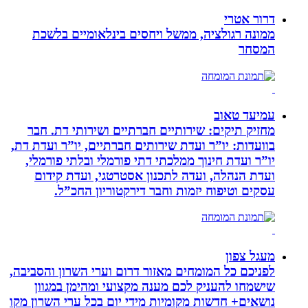
דרור אטרי
ממונה רגולציה, ממשל ויחסים בינלאומיים בלשכת
המסחר
עמיעד טאוב
מחזיק תיקים: שירותיים חברתיים ושירותי דת. חבר
בוועדות: יו”ר ועדת שירותים חברתיים, יו”ר ועדת דת,
יו”ר ועדת חינוך ממלכתי דתי פורמלי ובלתי פורמלי,
ועדת הנהלה, ועדה לתכנון אסטרטגי, ועדת קידום
עסקים וטיפוח יזמות וחבר דירקטוריון החכ”ל.
מעגל צפון
לפניכם כל המומחים מאזור דרום וערי השרון והסביבה,
שישמחו להעניק לכם מענה מקצועי ומהימן במגוון
נושאים+ חדשות מקומיות מידי יום בכל ערי השרון מקו