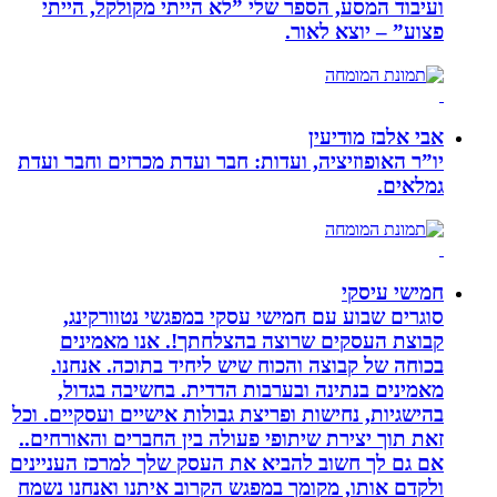
ועיבוד המסע, הספר שלי ”לא הייתי מקולקל, הייתי
פצוע” – יוצא לאור.
אבי אלבז מודיעין
יו”ר האופוזיציה, ועדות: חבר ועדת מכרזים וחבר ועדת
גמלאים.
חמישי עיסקי
סוגרים שבוע עם חמישי עסקי במפגשי נטוורקינג,
קבוצת העסקים שרוצה בהצלחתך!. אנו מאמינים
בכוחה של קבוצה והכוח שיש ליחיד בתוכה. אנחנו.
מאמינים בנתינה ובערבות הדדית. בחשיבה בגדול,
בהישגיות, נחישות ופריצת גבולות אישיים ועסקיים. וכל
זאת תוך יצירת שיתופי פעולה בין החברים והאורחים..
אם גם לך חשוב להביא את העסק שלך למרכז העניינים
ולקדם אותו, מקומך במפגש הקרוב איתנו ואנחנו נשמח