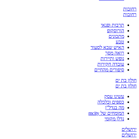
ת
ת
תרבות ופנאי
הורוסקופ
מתכונים
טבע
האיש שבא לסעוד
רואה מסך
נופש ותיירות
עובדה חקירות
סיפורים מהחיים
בת ים
בת ים
עשינו עסק
כספים וכלכלה
מה בנדל”ן
המומחים של mcity
נדלן מקומי
ים
ים