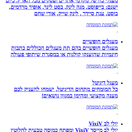
מעגלי כח של מקדמי אתרים ועסקים מכל הארץ. כיום
ישנם: בייפוסט, מגה לינק, בסט לינר, אופיר מרדמים,
בוסט, ענת סיידר , לינק שייק, אורי שחם
מעגלים חופשיים
מעגלים חופשיים בהם תת מעגלים הכוללים כתבות
חינמיות שהוענקו קולגות או במסגרת שיתופי פעולה
מעגל דיגיטל
כל המומחים מתחום הדיגיטל, ישמחו להעניק לכם
מענה מקצועי ומהימן במגוון נושאים!
יולי לב VixiV
יולי לב מייסד VixiV ומפתח כמוסה טבעית לחלוטין