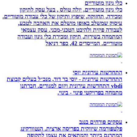
כלי גינון מוטוריים
כלי גינון מוטוריים, יולה טולס , בעל עסק לתיקון
ומכירה, תחזוקה, שיפוץ ותיקון של כלי עבודה מוטוריים.
עיסוק שמשלב באופן מושלם את האהבה לטבע,
לעבודה פיזית ולהיבט הטכני-מכני. עסק עצמאי
המתמחה בשירות, תיקון ומכירת כלי גינון ועבודה
מוטוריים. המייסדים 42, כפר דניאל
התחדשות עירונית יוסי
התחדשות עירונית - יוסי בר דוד, מנכ״ל בעלים קבוצת
ybdi התחדשות עירונית ויזום למגורים. חברתנו
מתמחה בפרויקטי פינוי - בינוי.
עסקים פורחים בנגב
פלטפורמה שיווקית בפריסה ארצית. הנטוורקינג
המתרגם ביותר והמתאים את עצמו לתקופה