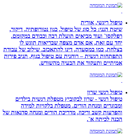
טיפול ריגשי, אורית
שיטת הנני: כל סוג של טיפול, כגון נטורופתיה, דיקור,
רפלקסו` ועוד מביאים תועלת רבה וכבודם במקומם.
יחד עם זאת, אם אדם מצפה שבריאות תוגש לו
בצלחת, כמו במסעדה, דינו להתאכזב. שילוב של עבודת
התפתחות רגשית – רוחנית עם טיפול בגוף, תניב פירות
אמיתיים ותעקור את הבעיה מהשורש.
טיפול רגשי שרון
טיפול רגשי - שרון לבקוביץ מטפלת רגשית בילדים
ומבוגרים ומנחת הורים. מטפלת בלקויות למידה
והפרעות קשב וריכוז, מדריכת הורים ומנחה סדנאות של
הכנה לכיתה א`.