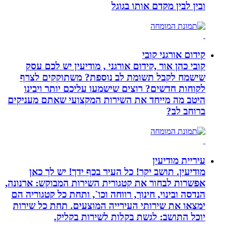
ובין לבין מקדם אותו בגוגל
קידום אורגני קובי
קובי כהן אור ,קידום אורגני , מודיעין יש לכם עסק
שישמח לקבל תשומת לב נוספת? משתוקקים לצרף
לקוחות חדשים? רוצים שישמעו עליכם יותר ויבינו
היטב מה מייחד את השירות המקצועי שאתם מעניקים
ברוחב לב?
עיריית מודיעין
מודיעין. תושב יקר! כל העיר בכף ידך! יש לך כאן
אפשרות לבחור את קטגורית השירות המבוקש: ארנונה,
הנדסה ובינוי, חינוך, רווחה וכו`, ותחת כל קטגוריה הם
ימצאו את שירותי העירייה המוצעים. תחת כל שירות
יוכל התושב: לגשת בקלות לשירות בקליק.