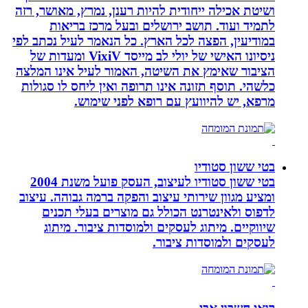
ושיטת אכילה ייחודית להיות רענן, נמרץ, מאושר, רזה
לתמיד ועוד. תושב ירושלים ובעל מרכז בריאות
במודיעין, הפצה לכל הארץ. כל הנאמר לעיל נכתב לפי
ניסיונו האישי של יולי לב מייסד VixiV ומעדות של
הציבור שאימץ את השיטה, האמור לעיל אינו המלצה
כלשהי. תוסף תזונה אינו תרופה ואין ליחס לו סגולות
מרפא, יש להיוועץ עם רופא לפני שימוש.
בטי ששון סטודיו
בטי ששון סטודיו לעיצוב, העסק פועל משנת 2004
ומציע מגוון שירותי עיצוב והפקה ברמה גבוהה. עיצוב
לדפוס ולאינטרנט הכולל גם מוצרים בעלי תכנים
שיווקיים. מיתוג לעסקים ולמוסדות ציבור. מיתוג
לעסקים ולמוסדות ציבור.