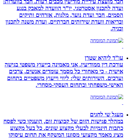
חבר מועצת עיריית מודיעין מכבים רעות. חבר בוועדות:
ועדה לתכנון אסטרטגי, יו”ר הוועדה למאבק בנגע
הסמים, חבר ועדת נוער, מלגות, אזרחים ותיקים
ובריאות וועדת שירותים חברתיים, ועדת משנה לתכנון
ובניה.
עו”ד ליהיא שטרן
עורכת דין ממודיעין. אני מאמינה בייעוץ משפטי בגישה
אישית - כי מאחורי כל מסמך עומדים אנשים, צרכים
וערכים. השירותים שלי: ליווי וייעוץ משפטיים בתחום
האישי-משפחתי ובתחום העסקי-מסחרי.
מעגל שי לחגים
במהלך פגישות הזום של קבוצות זום, הוענקו כשי לפסח
כתבות חינמיות לבעלי מקצוע שונים. כל בעל מקצוע
מציג מאמר מקצועי מסוגנן המשקף את תחום עיסוקו