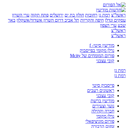
”צ
רמת גן
רחובות
חולון בת ים
ירושלים
פתח תקוה
ערי השרון
 ונדלן
חיפה והקריות
תל אביב
דרום השרון
אשדוד/אשקלון
באר
ערי הצפון
”צ
”צ
מודיעין סיטי- f
נדלן מקומי בפייסבוק
פורום המומחים של Mcity
קובי עצבני
ן
ן
פייסבוק סיטי
ראשונים רעבים
קובי עצבני
מודיעין ברשת
נוער וצעירים
חברה וקהילה
נדלן מקומי
פורום מוניציפאלי
זמזום הדבורה