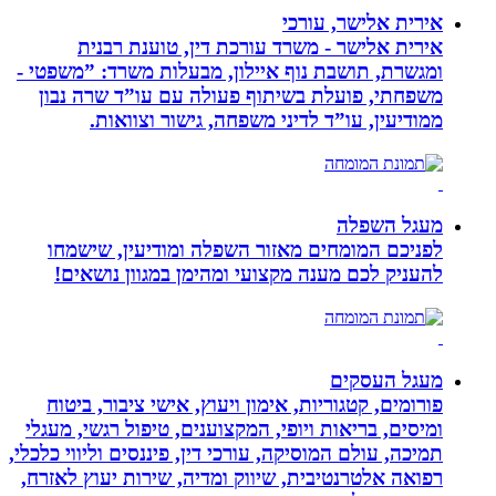
אירית אלישר, עורכי
אירית אלישר - משרד עורכת דין, טוענת רבנית
ומגשרת, תושבת נוף איילון, מבעלות משרד: ”משפטי -
משפחתי, פועלת בשיתוף פעולה עם עו”ד שרה נבון
ממודיעין, עו”ד לדיני משפחה, גישור וצוואות.
מעגל השפלה
לפניכם המומחים מאזור השפלה ומודיעין, שישמחו
להעניק לכם מענה מקצועי ומהימן במגוון נושאים!
מעגל העסקים
פורומים, קטגוריות, אימון ויעוץ, אישי ציבור, ביטוח
ומיסים, בריאות ויופי, המקצוענים, טיפול רגשי, מעגלי
תמיכה, עולם המוסיקה, עורכי דין, פיננסים וליווי כלכלי,
רפואה אלטרנטיבית, שיווק ומדיה, שירות יעוץ לאזרח,