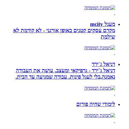
מעגל mcity
מקדם עסקים קטנים באופן אורגני - לא קודמת לא
שילמת
דניאל ג`ירד
דניאל ג`ירד - גרפיקאי ומעצב, עושה את העבודה
נאמנה,בלי לעגל פינות. עבודה שמגיעה עד הבית.
לימודי שחיה פורום