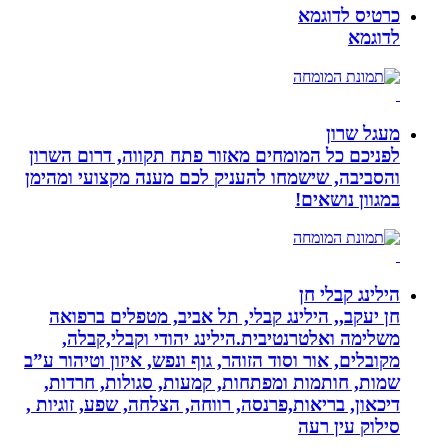
כרטיס לדוגמא
לדוגמא
מעגל שרון
לפניכם כל המומחים מאזור פתח תקווה, דרום השרון
והסביבה, שישמחו להעניק לכם מענה מקצועי ומהימן
במגוון נושאים!
הילינג קבלי חן
חן יעקב,, הילינג קבלי, תל אביב, מטפלים ברפואה
משלימה ואלטרנטיבית.הילינג יהודי וקבלי,קבלה,
מקובלים, אור וסוד הזוהר, גוף ונפש, איזון וטיהור ע”ב
שמות, חותמות ומפתחות, קמעות, סגולות, חרדות,
דיכאון, בריאות,פרנסה, רווחה, הצלחה, שפע, זוגיות ,
סילוק עין רעה