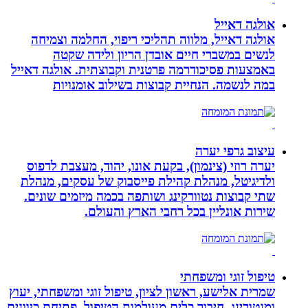
אולגה דאייל
אולגה דאייל, מלווה תהליכי ריפוי, החלמה וצמיחה
לנשים במשברי חיים אובדן הריון ולידה שקטה
באמצעות פסיכודרמה פרטנית וקבוצתית. אולגה דאייל
במה לנשמה. ‏הנחיית קבוצות בשילוב אומנויות‏
עיצוב גרפי יערה
יערה רוזי (צינמון), בקעת אונו, יהוד, מעצבת לדפוס
ולדיגיטל, מנהלת קהילת פייסבוק של עסקים, מנהלת
שתי קבוצות נטוורקינג ושותפה בכמה מיזמים שונים.
שירות אונליין בכל רחבי הארץ והעולם.
טיפול זוגי ומשפחתי
שמרית אלישע, ראשון לציון, טיפול זוגי ומשפחתי, יעוץ
ומנטורינג. חיבור כלים מעולמות הטיפול, פתיחת כיוונים