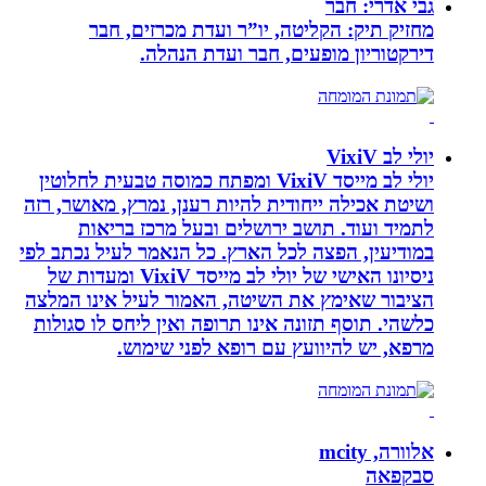
גבי אדרי: חבר
מחזיק תיק: הקליטה, יו”ר ועדת מכרזים, חבר
דירקטוריון מופעים, חבר ועדת הנהלה.
יולי לב VixiV
יולי לב מייסד VixiV ומפתח כמוסה טבעית לחלוטין
ושיטת אכילה ייחודית להיות רענן, נמרץ, מאושר, רזה
לתמיד ועוד. תושב ירושלים ובעל מרכז בריאות
במודיעין, הפצה לכל הארץ. כל הנאמר לעיל נכתב לפי
ניסיונו האישי של יולי לב מייסד VixiV ומעדות של
הציבור שאימץ את השיטה, האמור לעיל אינו המלצה
כלשהי. תוסף תזונה אינו תרופה ואין ליחס לו סגולות
מרפא, יש להיוועץ עם רופא לפני שימוש.
אלוורה, mcity
סבקפאה