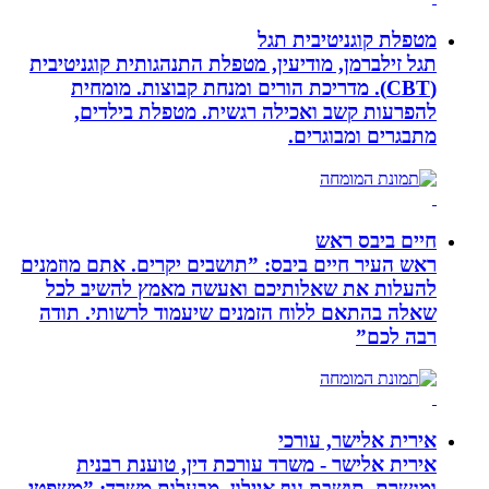
מטפלת קוגניטיבית תגל
תגל זילברמן, מודיעין, מטפלת התנהגותית קוגניטיבית
(CBT). מדריכת הורים ומנחת קבוצות. מומחית
להפרעות קשב ואכילה רגשית. מטפלת בילדים,
מתבגרים ומבוגרים.
חיים ביבס ראש
ראש העיר חיים ביבס: ”תושבים יקרים. אתם מוזמנים
להעלות את שאלותיכם ואעשה מאמץ להשיב לכל
שאלה בהתאם ללוח הזמנים שיעמוד לרשותי. תודה
רבה לכם”
אירית אלישר, עורכי
אירית אלישר - משרד עורכת דין, טוענת רבנית
ומגשרת, תושבת נוף איילון, מבעלות משרד: ”משפטי -