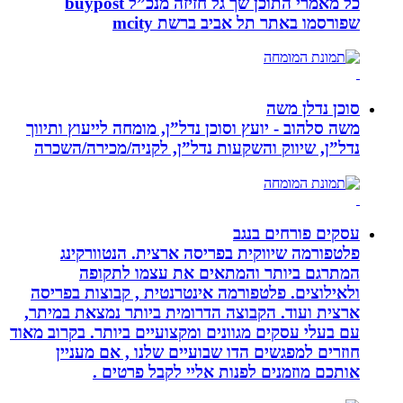
כל מאמרי התוכן שך גל חזיזה מנכ”ל buypost
שפורסמו באתר תל אביב ברשת mcity
סוכן נדלן משה
משה סלהוב - יועץ וסוכן נדל”ן, מומחה לייעוץ ותיווך
נדל”ן, שיווק והשקעות נדל”ן, לקניה/מכירה/השכרה
עסקים פורחים בנגב
פלטפורמה שיווקית בפריסה ארצית. הנטוורקינג
המתרגם ביותר והמתאים את עצמו לתקופה
ולאילוצים. פלטפורמה אינטרנטית , קבוצות בפריסה
ארצית ועוד. הקבוצה הדרומית ביותר נמצאת במיתר,
עם בעלי עסקים מגוונים ומקצועיים ביותר. בקרוב מאוד
חוזרים למפגשים הדו שבועיים שלנו , אם מעניין
אותכם מוזמנים לפנות אליי לקבל פרטים .