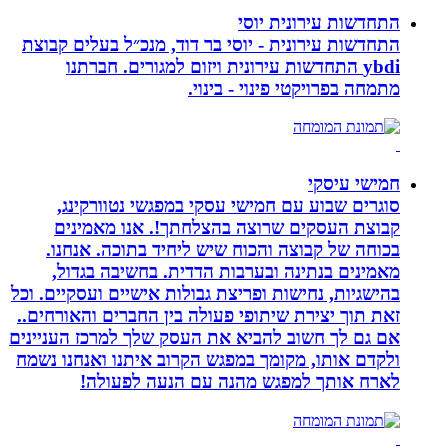
התחדשות עירונית יוסי
התחדשות עירונית - יוסי בר דוד, מנכ״ל בעלים קבוצת
ybdi התחדשות עירונית ויזום למגורים. חברתנו
מתמחה בפרויקטי פינוי - בינוי.
חמישי עיסקי
סוגרים שבוע עם חמישי עסקי במפגשי נטוורקינג,
קבוצת העסקים שרוצה בהצלחתך!. אנו מאמינים
בכוחה של קבוצה והכוח שיש ליחיד בתוכה. אנחנו.
מאמינים בנתינה ובערבות הדדית. בחשיבה בגדול,
בהישגיות, נחישות ופריצת גבולות אישיים ועסקיים. וכל
זאת תוך יצירת שיתופי פעולה בין החברים והאורחים..
אם גם לך חשוב להביא את העסק שלך למרכז העניינים
ולקדם אותו, מקומך במפגש הקרוב איתנו ואנחנו נשמח
לארח אותך למפגש מהנה עם הנעה לפעולה!