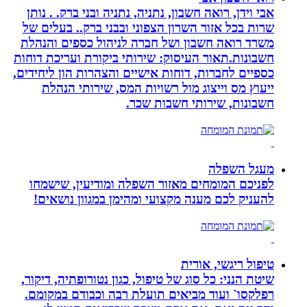
אבי וידן, רואה חשבון, נתניה, נתניה ובני ברק. . נותן
שרות בכל אזור השרון הצפוני ובבני ברק.. בעלים של
משרד רואה חשבון ושל חברה לניהול כספים והנהלת
חשבונות.תאור העיסוק: שירותי ביקורת ועריכת דוחות
כספיים לחברות, דוחות אישיים והצהרות הון ליחידים,
ייעוץ מס וייצוג מול רשויות המס, שירותי הנהלת
חשבונות, שירותי חשבות שכר.
מעגל השפלה
לפניכם המומחים מאזור השפלה ומודיעין, שישמחו
להעניק לכם מענה מקצועי ומהימן במגוון נושאים!
טיפול ריגשי, אורית
שיטת הנני: כל סוג של טיפול, כגון נטורופתיה, דיקור,
רפלקסו` ועוד מביאים תועלת רבה וכבודם במקומם.