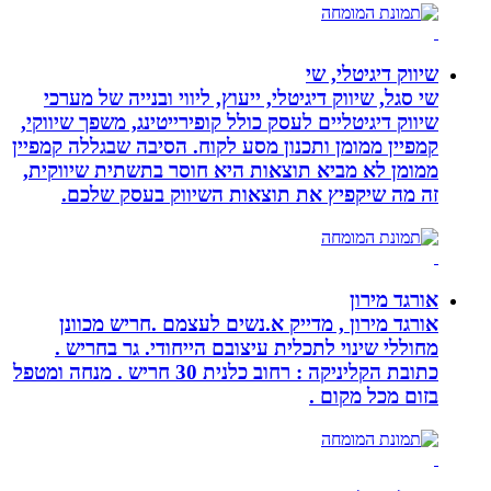
שיווק דיגיטלי, שי
שי סגל, שיווק דיגיטלי, ייעוץ, ליווי ובנייה של מערכי
שיווק דיגיטליים לעסק כולל קופירייטינג, משפך שיווקי,
קמפיין ממומן ותכנון מסע לקוח. הסיבה שבגללה קמפיין
ממומן לא מביא תוצאות היא חוסר בתשתית שיווקית,
זה מה שיקפיץ את תוצאות השיווק בעסק שלכם.
אורגד מירון
אורגד מירון , מדייק א.נשים לעצמם .חריש מכוונן
מחוללי שינוי לתכלית עיצובם הייחודי. גר בחריש .
כתובת הקליניקה : רחוב כלנית 30 חריש . מנחה ומטפל
בזום מכל מקום .