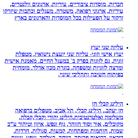
חברות, מוסדות ציבוריים, עיריות, ארגונים וולנטרים,
עיריות, ארגוני רפואה, משטרה. מעגלים וכתבות שיזרקו
זרקור על הפעילות בכל המוסדות והארגונים בארץ
עליזה שני יעוץ
יעוץ אישי וזוגי- עליזה שני יועצת נישואין, מטפלת
זוגית, גם לזוגות בפרק ב` במעגל החיים. מאמנת אישית
ומרצה לזוגיות ומשפחה. בוגרת מכון אדלר. מומחית
בפיתוח חשיבה ותהליכי שינוי.
הילינג קבלי חן
חן יעקב,, הילינג קבלי, תל אביב, מטפלים ברפואה
משלימה ואלטרנטיבית.הילינג יהודי וקבלי,קבלה,
מקובלים, אור וסוד הזוהר, גוף ונפש, איזון וטיהור ע”ב
שמות, חותמות ומפתחות, קמעות, סגולות, חרדות,
דיכאון, בריאות,פרנסה, רווחה, הצלחה, שפע, זוגיות ,