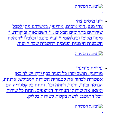
דיני מיסים צחי
צחי מנע, דיני מיסים, מודיעין, במשרדנו ניתן לקבל
שירותים בתחומים הבאים : * חשבונאות וביקורת. *
מיסוי מקומי ובינלאומי * יעוץ פיננסי וכלכלי *הנהלת
חשבונות חיצונית ופנימית *חשבות שכר * ועוד.
עיריית מודיעין
מודיעין. תושב יקר! כל העיר בכף ידך! יש לך כאן
אפשרות לבחור את קטגורית השירות המבוקש: ארנונה,
הנדסה ובינוי, חינוך, רווחה וכו`, ותחת כל קטגוריה הם
ימצאו את שירותי העירייה המוצעים. תחת כל שירות
יוכל התושב: לגשת בקלות לשירות בקליק.