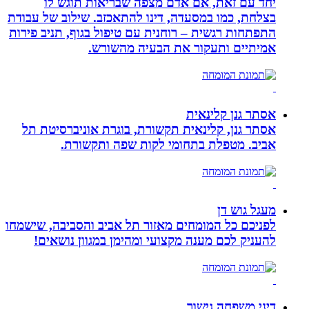
יחד עם זאת, אם אדם מצפה שבריאות תוגש לו
בצלחת, כמו במסעדה, דינו להתאכזב. שילוב של עבודת
התפתחות רגשית – רוחנית עם טיפול בגוף, תניב פירות
אמיתיים ותעקור את הבעיה מהשורש.
אסתר גנן קלינאית
אסתר גנן, קלינאית תקשורת, בוגרת אוניברסיטת תל
אביב. מטפלת בתחומי לקות שפה ותקשורת.
מעגל גוש דן
לפניכם כל המומחים מאזור תל אביב והסביבה, שישמחו
להעניק לכם מענה מקצועי ומהימן במגוון נושאים!
דיני משפחה גישור,