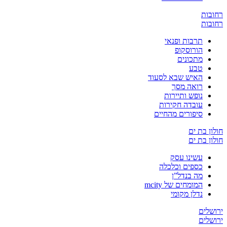
ת
ת
תרבות ופנאי
הורוסקופ
מתכונים
טבע
האיש שבא לסעוד
רואה מסך
נופש ותיירות
עובדה חקירות
סיפורים מהחיים
בת ים
בת ים
עשינו עסק
כספים וכלכלה
מה בנדל”ן
המומחים של mcity
נדלן מקומי
ים
ים