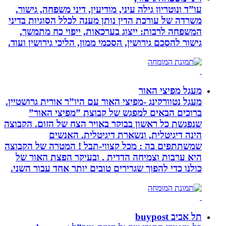
עו”ד ונוטריון גילה עיני, מודיעין, דיני משפחה, גישור,
משרדה של עורכת הדין נותן מענה לכלל הסוגיות בדיני
המשפחה לרבות: ייצוג בערכאות, ייפוי כח מתמשך,
גישור להסכם גירושין, הסכמי ממון, הליכי גירושין ועוד.
מעגל מפיצי האור
מעגל נטוורקינג -מפיצי האור עם היו”ר אורית גרושטיין.
ברוכים הבאים למפגש של קבוצת ”מפיצי האור”
שנפגשת כל ראשון בבוקר באויר הצח של הזום. הקבוצה
הינה דיגיטלית, ונשארת דיגיטלית. האנשים
שמשתתפים בה : מכל קצווי-תבל ! המטרה של הקבוצה
היא ערבות וצמיחה הדדית . ובעיקר הפצת האור של
כולנו כדי להפוך שגרירים טובים יותר אחד עבור השני.
תל אביב buypost