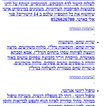
לשלוח קישור לדף המבוקש. המיניסייט ישותף על ידינו
בקבוצות הפייסבוק העירוניות. מעונינים במיניסייט אישי
שיחשוף את כל הקמפיין שלכם ב 14 קישורים? פנוי
אלי באישי. 0526626700
שרית שחם- השקעות
שרית שחם- השקעות נדל”ן. מלווה משקיעים, מרצה
ויועצת לפיתוח עסקי בתחום הנדל”ן. אמא וסבתא
מאושרת. ‏מייסדת ויו”ר בקבוצת עסקים עושים באור
יהודה‏ ב-‏עסקים עושים עסקים‏. ‏מלווה משקיעים,
ב-‏שרית שחם מנטורית להצלחה בנדל”ן‏
טיפול ריגשי אנרגטי,
טיפול ריגשי - רותי לב מטפלת רגשית. מעניקה טיפול
ממוקד, מהיר ומדוייק לאיזון הגוף והנפש לבריאות וחוסן