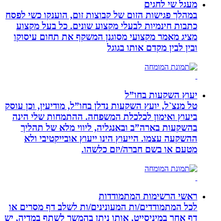
מעגל שי לחגים
במהלך פגישות הזום של קבוצות זום, הוענקו כשי לפסח
כתבות חינמיות לבעלי מקצוע שונים. כל בעל מקצוע
מציג מאמר מקצועי מסוגנן המשקף את תחום עיסוקו
ובין לבין מקדם אותו בגוגל
יעוץ השקעות בחו”ל
טל מנצ`ל, יועץ השקעות נדלן בחו”ל, מודיעין, וכן עוסק
ביעוץ ואימון לכלכלת המשפחה. ההתמחות שלי הינה
בהשקעות בארה”ב ובאנגליה, ליווי מלא של תהליך
ההשקעה עצמו. הייעוץ הינו ייעוץ אובייקטיבי ולא
מטעם או בשם חברה/יזם כלשהו.
ראשי הרשימות המתמודדות
לכל המתמודדים/ות המעונינים/ות לשלב דף מסרים או
דף אחר במיניסייט, אותו ניתן בהמשך לשתף במדיה, יש