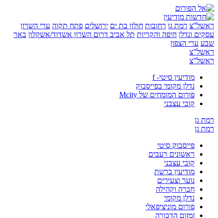
”צ
רמת גן
רחובות
חולון בת ים
ירושלים
פתח תקוה
ערי השרון
 ונדלן
חיפה והקריות
תל אביב
דרום השרון
אשדוד/אשקלון
באר
ערי הצפון
”צ
”צ
מודיעין סיטי- f
נדלן מקומי בפייסבוק
פורום המומחים של Mcity
קובי עצבני
ן
ן
פייסבוק סיטי
ראשונים רעבים
קובי עצבני
מודיעין ברשת
נוער וצעירים
חברה וקהילה
נדלן מקומי
פורום מוניציפאלי
זמזום הדבורה