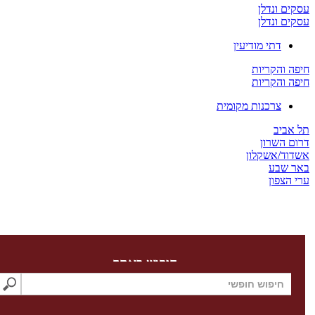
 ונדלן
 ונדלן
דתי מודיעין
והקריות
והקריות
צרכנות מקומית
יב
השרון
/אשקלון
שבע
צפון
חיפוש באתר