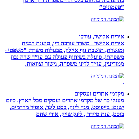
בהתנדבות בתחום כלכלת המשפחה דרך ארגון
”פעמונים”
אירית אלישר, עורכי
אירית אלישר - משרד עורכת דין, טוענת רבנית
ומגשרת, תושבת נוף איילון, מבעלות משרד: ”משפטי -
משפחתי, פועלת בשיתוף פעולה עם עו”ד שרה נבון
ממודיעין, עו”ד לדיני משפחה, גישור וצוואות.
מקדמי אתרים ועסקים
מעגלי כח של מקדמי אתרים ועסקים מכל הארץ. כיום
ישנם: בייפוסט, מגה לינק, בסט לינר, אופיר מרדמים,
בוסט, ענת סיידר , לינק שייק, אורי שחם