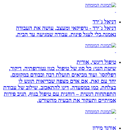
דניאל ג`ירד
דניאל ג`ירד - גרפיקאי ומעצב, עושה את העבודה
נאמנה,בלי לעגל פינות. עבודה שמגיעה עד הבית.
טיפול ריגשי, אורית
שיטת הנני: כל סוג של טיפול, כגון נטורופתיה, דיקור,
רפלקסו` ועוד מביאים תועלת רבה וכבודם במקומם.
יחד עם זאת, אם אדם מצפה שבריאות תוגש לו
בצלחת, כמו במסעדה, דינו להתאכזב. שילוב של עבודת
התפתחות רגשית – רוחנית עם טיפול בגוף, תניב פירות
אמיתיים ותעקור את הבעיה מהשורש.
אורגד מירון