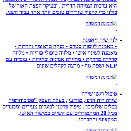
היא ערבות וצמיחה הדדית . ובעיקר הפצת האור של
כולנו כדי להפוך שגרירים טובים יותר אחד עבור השני.
לנה שיר דיאמנת
• מאמנת לויסות סטרס • מנקה טראומה וחרדות •
מאמנת לשינוי אישי • מלווה טיפולי פוריות • מלווה
קריירה מדויקת • מחזירה אנרגיה ובהירות • עובדת עם
NLP ושפת גוף • מרצה לקהלים שונים
טיפול רגשי שירה
שירה רות הרפז, מודיעין, בעלת העסק ”פסיכותרפיה
בכלים שלובים”. טיפול פרטני לבוגרים צעירים ומבוגרים
מגיל 20 המתמודדים עם קשיים במישור האישי,
המקצועי והחברתי.