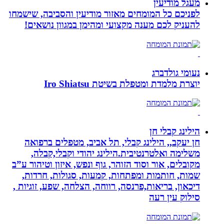
מעגל מודיעין
לפניכם כל המומחים מאזור מודיעין והסביבה, שישמחו
להעניק לכם מענה מקצועי ומהימן במגוון נושאים!
נעומי גולדברג
יוצרת מלמדת ומטפלת בשיטת Iro Shiatsu
הילינג קבלי חן
חן יעקב,, הילינג קבלי, תל אביב, מטפלים ברפואה
משלימה ואלטרנטיבית.הילינג יהודי וקבלי,קבלה,
מקובלים, אור וסוד הזוהר, גוף ונפש, איזון וטיהור ע”ב
שמות, חותמות ומפתחות, קמעות, סגולות, חרדות,
דיכאון, בריאות,פרנסה, רווחה, הצלחה, שפע, זוגיות ,
סילוק עין רעה