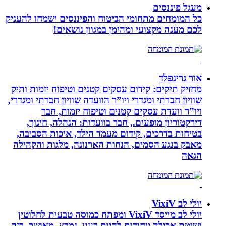
מעגל פיננסים
כל המומחים מתחומי הביטוח והפיננסים ישמחו להעניק
לכם מענה מקצועי ומהימן במגוון נושאים!
אור גרינפלד
מחזיק תיקים: קידום עסקים קטנים וטיפוח יזמות ותיק
שוויון חברתי ומגדרי ויו”ר הוועדה שוויון חברתי ומגדרי,
ויו”ר וועדת עסקים קטנים וטיפוח יזמות, חבר
דירקטוריון מופעים., חבר בוועדות: הנהלה, חינוך,
בטיחות בדרכים, קידום מעמד הילד, איכות הסביבה,
מאבק בנגע הסמים, הנחות הארנונה, מלגות והקהילה
הגאה
יולי לב VixiV
יולי לב מייסד VixiV ומפתח כמוסה טבעית לחלוטין
ושיטת אכילה ייחודית להיות רענן, נמרץ, מאושר, רזה