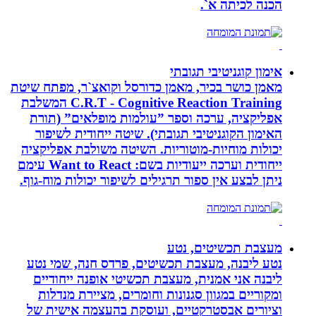
הכנה לכיתה א`.
אימון קוגניטיבי תגובתי
מאמן כושר בכיר, מאמן כדורסל וקואצ`ר, מפתח שיטת
C.R.T - Cognitive Reaction Training המשלבת
אפליקציה, ערכה וספר ”עולמות מופלאים” (תורת
האימון הקוגניטיבי תגובתי). שיטה ייחודית לשיפור
יכולות מוחיות-מוטוריות. השיטה משולבת אפליקציה
ייחודית וערכה ייעודיות בשם: Want to React עימם
ניתן לבצע אין ספור תרגילים לשיפור יכולות מוח-גוף.
מעצבת תכשיטים, נטע
נטע ליבנה, מעצבת תכשיטים, פרדס חנה, שמי נטע
ליבנה אני אמנית, מעצבת תכשיטי אופנה ייחודיים
ומקוריים במגוון סגנונות וחומרים, מציירת מנדלות
וציורים אבסטרקטיים, ועוסקת בהעצמה אישית של