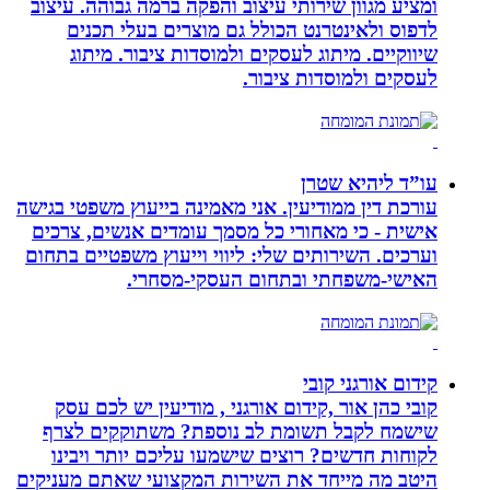
ומציע מגוון שירותי עיצוב והפקה ברמה גבוהה. עיצוב
לדפוס ולאינטרנט הכולל גם מוצרים בעלי תכנים
שיווקיים. מיתוג לעסקים ולמוסדות ציבור. מיתוג
לעסקים ולמוסדות ציבור.
עו”ד ליהיא שטרן
עורכת דין ממודיעין. אני מאמינה בייעוץ משפטי בגישה
אישית - כי מאחורי כל מסמך עומדים אנשים, צרכים
וערכים. השירותים שלי: ליווי וייעוץ משפטיים בתחום
האישי-משפחתי ובתחום העסקי-מסחרי.
קידום אורגני קובי
קובי כהן אור ,קידום אורגני , מודיעין יש לכם עסק
שישמח לקבל תשומת לב נוספת? משתוקקים לצרף
לקוחות חדשים? רוצים שישמעו עליכם יותר ויבינו
היטב מה מייחד את השירות המקצועי שאתם מעניקים