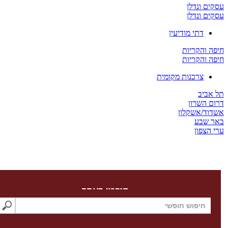
 ונדלן
 ונדלן
דתי מודיעין
והקריות
והקריות
צרכנות מקומית
יב
השרון
/אשקלון
שבע
צפון
חיפוש באתר