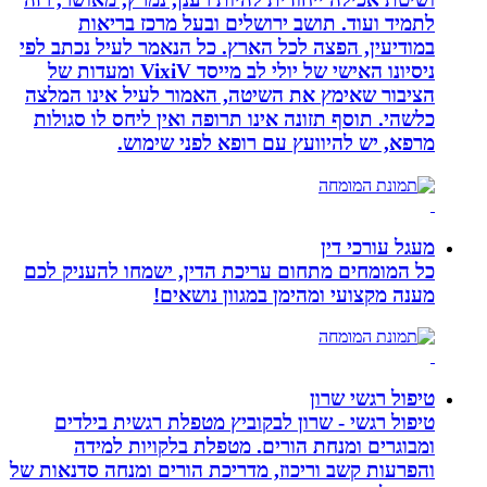
לתמיד ועוד. תושב ירושלים ובעל מרכז בריאות
במודיעין, הפצה לכל הארץ. כל הנאמר לעיל נכתב לפי
ניסיונו האישי של יולי לב מייסד VixiV ומעדות של
הציבור שאימץ את השיטה, האמור לעיל אינו המלצה
כלשהי. תוסף תזונה אינו תרופה ואין ליחס לו סגולות
מרפא, יש להיוועץ עם רופא לפני שימוש.
מעגל עורכי דין
כל המומחים מתחום עריכת הדין, ישמחו להעניק לכם
מענה מקצועי ומהימן במגוון נושאים!
טיפול רגשי שרון
טיפול רגשי - שרון לבקוביץ מטפלת רגשית בילדים
ומבוגרים ומנחת הורים. מטפלת בלקויות למידה
והפרעות קשב וריכוז, מדריכת הורים ומנחה סדנאות של