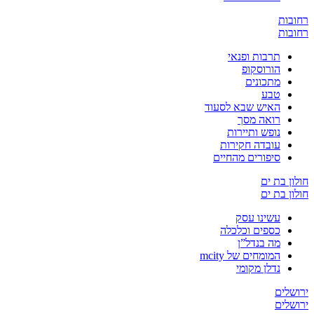
ת
ת
תרבות ופנאי
הורוסקופ
מתכונים
טבע
האיש שבא לסעוד
רואה מסך
נופש ותיירות
עובדה חקירות
סיפורים מהחיים
בת ים
בת ים
עשינו עסק
כספים וכלכלה
מה בנדל”ן
המומחים של mcity
נדלן מקומי
ים
ים