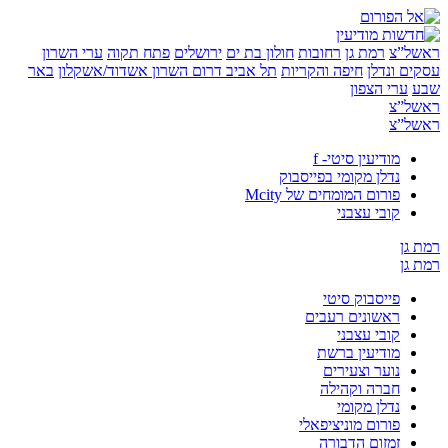
”צ
רמת גן
רחובות
חולון בת ים
ירושלים
פתח תקוה
ערי השרון
 ונדלן
חיפה והקריות
תל אביב
דרום השרון
אשדוד/אשקלון
באר
ערי הצפון
”צ
”צ
מודיעין סיטי- f
נדלן מקומי בפייסבוק
פורום המומחים של Mcity
קובי עצבני
ן
ן
פייסבוק סיטי
ראשונים רעבים
קובי עצבני
מודיעין ברשת
נוער וצעירים
חברה וקהילה
נדלן מקומי
פורום מוניציפאלי
זמזום הדבורה