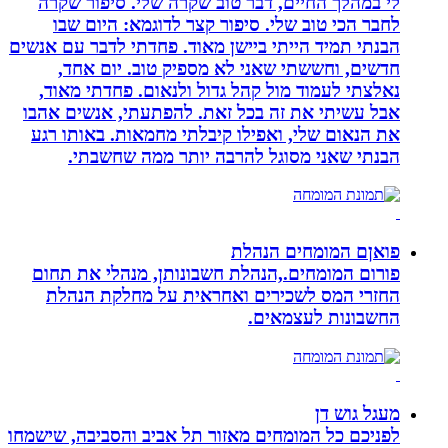
לי במהלך החיים, דבר טוב שקרה שלי. סיפור שקרה
לחבר הכי טוב שלי. סיפור קצר לדוגמא: היום שבו
הבנתי תמיד הייתי ביישן מאוד. פחדתי לדבר עם אנשים
חדשים, וחששתי שאני לא מספיק טוב. יום אחד,
נאלצתי לעמוד מול קהל גדול ולנאום. פחדתי מאוד,
אבל עשיתי את זה בכל זאת. להפתעתי, אנשים אהבו
את הנאום שלי, ואפילו קיבלתי מחמאות. באותו רגע
הבנתי שאני מסוגל להרבה יותר ממה שחשבתי.
פואןם המומחים הנהלת
פורום המומחים.,הנהלת חשבונותן, מנהלי את תחום
החזרי המס לשכירים ואחראית על מחלקת הנהלת
החשבונות לעצמאים.
מעגל גוש דן
לפניכם כל המומחים מאזור תל אביב והסביבה, שישמחו