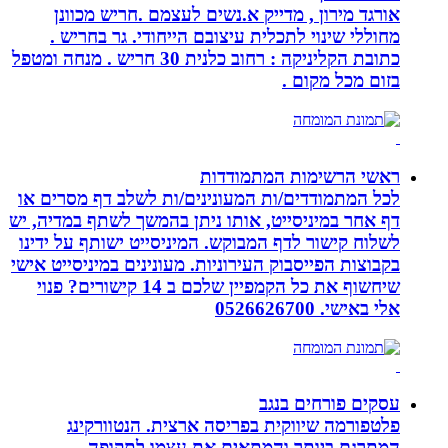
אורגד מירון , מדייק א.נשים לעצמם .חריש מכוונן
מחוללי שינוי לתכלית עיצובם הייחודי. גר בחריש .
כתובת הקליניקה : רחוב כלנית 30 חריש . מנחה ומטפל
בזום מכל מקום .
ראשי הרשימות המתמודדות
לכל המתמודדים/ות המעונינים/ות לשלב דף מסרים או
דף אחר במיניסייט, אותו ניתן בהמשך לשתף במדיה, יש
לשלוח קישור לדף המבוקש. המיניסייט ישותף על ידינו
בקבוצות הפייסבוק העירוניות. מעונינים במיניסייט אישי
שיחשוף את כל הקמפיין שלכם ב 14 קישורים? פנוי
אלי באישי. 0526626700
עסקים פורחים בנגב
פלטפורמה שיווקית בפריסה ארצית. הנטוורקינג
המתרגם ביותר והמתאים את עצמו לתקופה