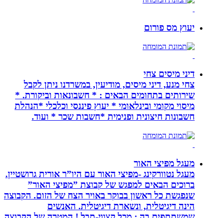
יעוץ מס פורום
דיני מיסים צחי
צחי מנע, דיני מיסים, מודיעין, במשרדנו ניתן לקבל
שירותים בתחומים הבאים : * חשבונאות וביקורת. *
מיסוי מקומי ובינלאומי * יעוץ פיננסי וכלכלי *הנהלת
חשבונות חיצונית ופנימית *חשבות שכר * ועוד.
מעגל מפיצי האור
מעגל נטוורקינג -מפיצי האור עם היו”ר אורית גרושטיין.
ברוכים הבאים למפגש של קבוצת ”מפיצי האור”
שנפגשת כל ראשון בבוקר באויר הצח של הזום. הקבוצה
הינה דיגיטלית, ונשארת דיגיטלית. האנשים
שמשתתפים בה : מכל קצווי-תבל ! המטרה של הקבוצה