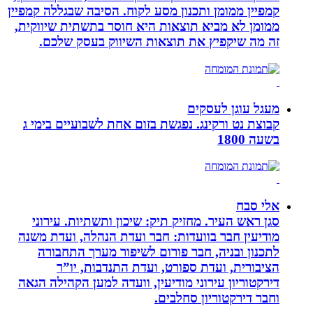
קמפיין ממומן ותכנון מסע לקוח. הסיבה שבגללה קמפיין
ממומן לא מביא תוצאות היא חוסר בתשתית שיווקית,
זה מה שיקפיץ את תוצאות השיווק בעסק שלכם.
מעגל עוגן לעסקים
קבוצת נט ורקינג. נפגשת בזום אחת לשבועיים בימי ג
בשעה 1800
אלי סבח
סגן ראש העיר. מחזיק תיק: שיכון ותשתיות. עירוני
מודיעין חבר בוועדות: חבר ועדת הנהלה, ועדת משנה
לתכנון ובניה, חבר פורום לשיפור מערך התחבורה
הציבורית, ועדת ספורט, ועדת התנדבות, יו”ר
דירקטוריון עירוני מודיעין, וועדה למען הקהילה הגאה
וחבר דירקטוריון סחלבים.