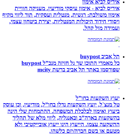
איריס לביא אימון
איריס לביא - אימון עיסקי מודיעין. מעניקה חוויית
אימון משולבת: רגשית, מנטלית ועסקית, תוך ליווי מקיף
ויסודי חידוד היכולות המנטליות, יצירת ביטחון עצמי,
ועמידה מול קהל.
תל אביב buypost
כל מאמרי התוכן שך גל חזיזה מנכ”ל buypost
שפורסמו באתר תל אביב ברשת mcity
יעוץ השקעות בחו”ל
טל מנצ`ל, יועץ השקעות נדלן בחו”ל, מודיעין, וכן עוסק
ביעוץ ואימון לכלכלת המשפחה. ההתמחות שלי הינה
בהשקעות בארה”ב ובאנגליה, ליווי מלא של תהליך
ההשקעה עצמו. הייעוץ הינו ייעוץ אובייקטיבי ולא
מטעם או בשם חברה/יזם כלשהו.