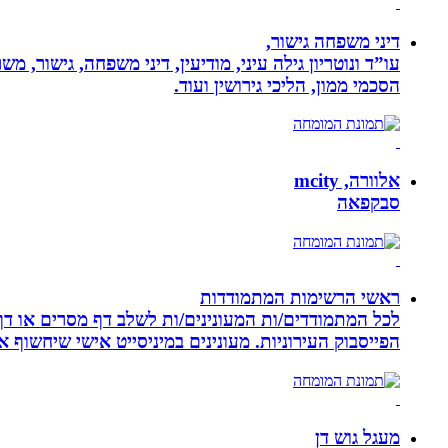
דיני משפחה גישור,
עו”ד ונוטריון גילה עיני, מודיעין, דיני משפחה, גישור, 
הסכמי ממון, הליכי גירושין ועוד.
אלוורה, mcity
סבקפאה
ראשי הרשימות המתמודדות
לכל המתמודדים/ות המעונינים/ות לשלב דף מסרים או דף 
הפייסבוק העירוניות. מעונינים במיניסייט אישי שיחשוף את כל הקמפיין שלכם ב 14 קיש
מעגל גוש דן