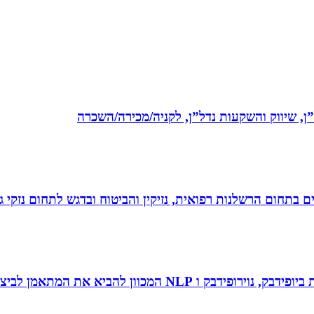
ל”ן, שיווק והשקעות נדל”ן, לקניה/מכירה/השכרה
לים בתחום הרשלנות רפואית, נזיקין והביטוח ובדגש לתחום נזקי
 להביא את המתאמן לביצועי שיא ומצוינות.