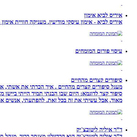
איריס לביא אימון
איריס לביא - אימון עיסקי מודיעין. מעניקה חוויית אימון
עיסוי פורום המומחים
סיפורים קצרים מהחיים
מעגל סיפורים קצרים מהחיים . איך הכרתי את אשתי, איך
סיפור קצר לדוגמא: היום שבו הבנתי תמיד הייתי ביישן 
מאוד, אבל עשיתי את זה בכל זאת. להפתעתי, אנשים אה
ד”ר איליה ליטובצ`יק