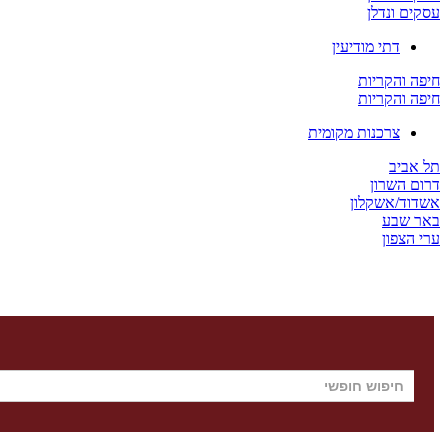
עסקים ונדלן
דתי מודיעין
חיפה והקריות
חיפה והקריות
צרכנות מקומית
תל אביב
דרום השרון
אשדוד/אשקלון
באר שבע
ערי הצפון