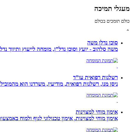
מעגלי תמיכה
כולם תומכים בכולם
⌃
סוכן נדלן משה
משה סלהוב - יועץ וסוכן נדל”ן, מומחה לייעוץ ותיווך נד
רשלנות רפואית עו”ד
ניסן מנו, רשלנות רפואית, מודיעין, משרדנו הוא מהמובי
אימון מוחי למצוינות
אימון מוחי למצוינות, אימון טכנולוגי לגוף ולמוח באמצעות ביופידבק, נוירופידבק ו NLP המכוון