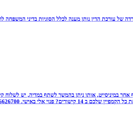
משרדה של עורכת הדין נותן מענה לכלל הסוגיות בדיני המשפחה לר
אחר במיניסייט, אותו ניתן בהמשך לשתף במדיה, יש לשלוח קיש
ורים? פנוי אלי באישי. 0526626700