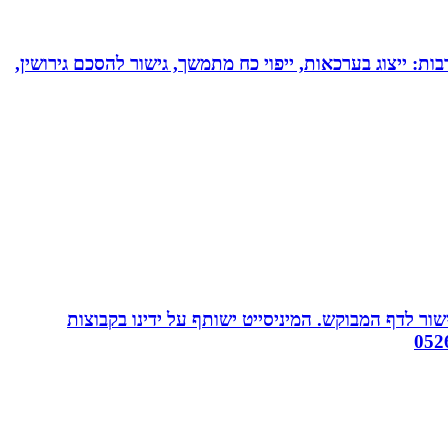
בות: ייצוג בערכאות, ייפוי כח מתמשך, גישור להסכם גירושין,
ור לדף המבוקש. המיניסייט ישותף על ידינו בקבוצות