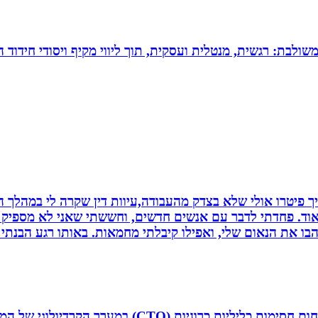
 משולבת: רגשית, מנטלית ועסקית, תוך ליווי מקיף ויסודי חידוד 
 פיטרו אולי שלא בצדק מהעבודה,עיוות דין שקרה לי במהלך הח
מאוד. פחדתי לדבר עם אנשים חדשים, וחששתי שאני לא מספיק ט
בו את הנאום שלי, ואפילו קיבלתי מחמאות. באותו רגע הבנתי
ד”ר איליה ליטובצ`יק הוא קרדיולוג מצנתר בכיר, מנהל 