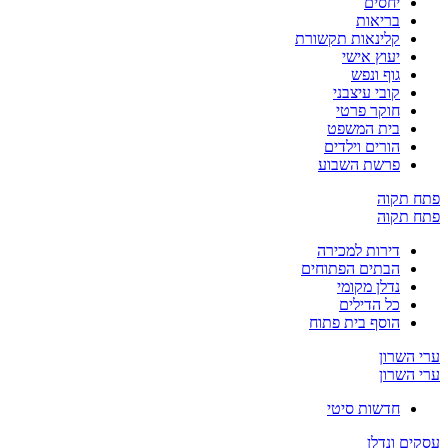
יחסים
בריאות
קלינאות תקשורת
יעוץ אישי
גוף ונפש
קובי עיצבני
חוקר פרטי
בית המשפט
הורים וילדים
פרשת השבוע
פתח תקוה
פתח תקוה
דירות למכירה
הבתים הפתוחים
נדלן מקומי
כל הדילים
הוסף בית פתוח
ערי השרון
ערי השרון
חדשות סיטי
עסקים ונדלן