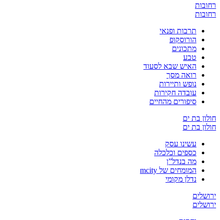
רחובות
רחובות
תרבות ופנאי
הורוסקופ
מתכונים
טבע
האיש שבא לסעוד
רואה מסך
נופש ותיירות
עובדה חקירות
סיפורים מהחיים
חולון בת ים
חולון בת ים
עשינו עסק
כספים וכלכלה
מה בנדל”ן
המומחים של mcity
נדלן מקומי
ירושלים
ירושלים