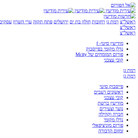
ראשל”צ
רמת גן
רחובות
חולון בת ים
ירושלים
פתח תקוה
ערי השרון
עסקים 
ראשל”צ
ראשל”צ
מודיעין סיטי- f
נדלן מקומי בפייסבוק
פורום המומחים של Mcity
קובי עצבני
רמת גן
רמת גן
פייסבוק סיטי
ראשונים רעבים
קובי עצבני
מודיעין ברשת
נוער וצעירים
חברה וקהילה
נדלן מקומי
פורום מוניציפאלי
זמזום הדבורה