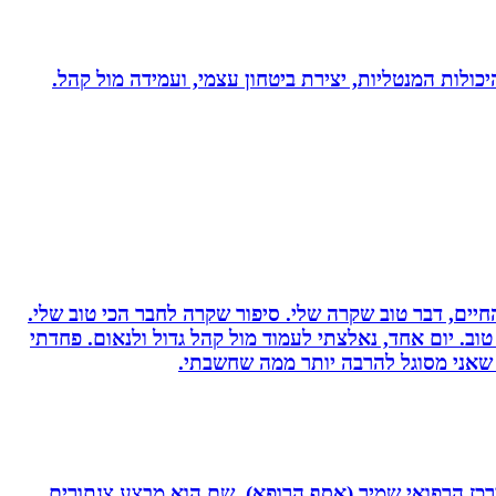
היכולות המנטליות, יצירת ביטחון עצמי, ועמידה מול קהל.
יים, דבר טוב שקרה שלי. סיפור שקרה לחבר הכי טוב שלי.
וב. יום אחד, נאלצתי לעמוד מול קהל גדול ולנאום. פחדתי
 שאני מסוגל להרבה יותר ממה שחשבתי.
תחום חסימות כליליות כרוניות (CTO) במערך הקרדיולוגי של המרכז הרפואי שמיר (אסף הרופא), שם הוא מבצע צנתורים