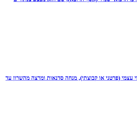
 נמרץ במקצועי בעקבות תאונה רותקתי לכיסא גלגלים. אני מומחית לשיטת ATH- ליווי לריפוי עצמי (פרטני או קבוצתי), מנחה סדנאות ומרצה מהשרון עד