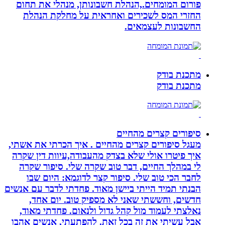
פורום המומחים.,הנהלת חשבונותן, מנהלי את תחום
החזרי המס לשכירים ואחראית על מחלקת הנהלת
החשבונות לעצמאים.
מתכנת בודק
מתכנת בודק
סיפורים קצרים מהחיים
מעגל סיפורים קצרים מהחיים . איך הכרתי את אשתי,
איך פיטרו אולי שלא בצדק מהעבודה,עיוות דין שקרה
לי במהלך החיים, דבר טוב שקרה שלי. סיפור שקרה
לחבר הכי טוב שלי. סיפור קצר לדוגמא: היום שבו
הבנתי תמיד הייתי ביישן מאוד. פחדתי לדבר עם אנשים
חדשים, וחששתי שאני לא מספיק טוב. יום אחד,
נאלצתי לעמוד מול קהל גדול ולנאום. פחדתי מאוד,
אבל עשיתי את זה בכל זאת. להפתעתי, אנשים אהבו