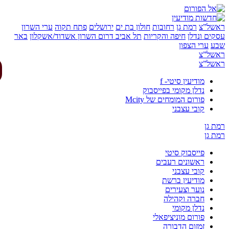
של”צ
רמת גן
רחובות
חולון בת ים
ירושלים
פתח תקוה
ערי השרון
ים ונדלן
חיפה והקריות
תל אביב
דרום השרון
אשדוד/אשקלון
באר
ע
ערי הצפון
של”צ
של”צ
מודיעין סיטי- f
נדלן מקומי בפייסבוק
פורום המומחים של Mcity
קובי עצבני
 גן
 גן
פייסבוק סיטי
ראשונים רעבים
קובי עצבני
מודיעין ברשת
נוער וצעירים
חברה וקהילה
נדלן מקומי
פורום מוניציפאלי
זמזום הדבורה