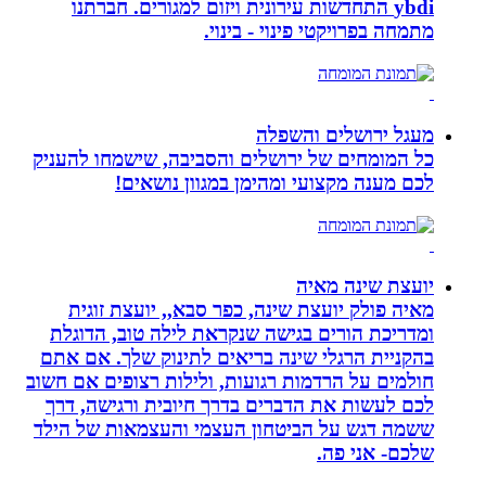
ybdi התחדשות עירונית ויזום למגורים. חברתנו
מתמחה בפרויקטי פינוי - בינוי.
מעגל ירושלים והשפלה
כל המומחים של ירושלים והסביבה, שישמחו להעניק
לכם מענה מקצועי ומהימן במגוון נושאים!
יועצת שינה מאיה
מאיה פולק יועצת שינה, כפר סבא,, יועצת זוגית
ומדריכת הורים בגישה שנקראת לילה טוב, הדוגלת
בהקניית הרגלי שינה בריאים לתינוק שלך. אם אתם
חולמים על הרדמות רגועות, ולילות רצופים אם חשוב
לכם לעשות את הדברים בדרך חיובית ורגישה, דרך
ששמה דגש על הביטחון העצמי והעצמאות של הילד
שלכם- אני פה.