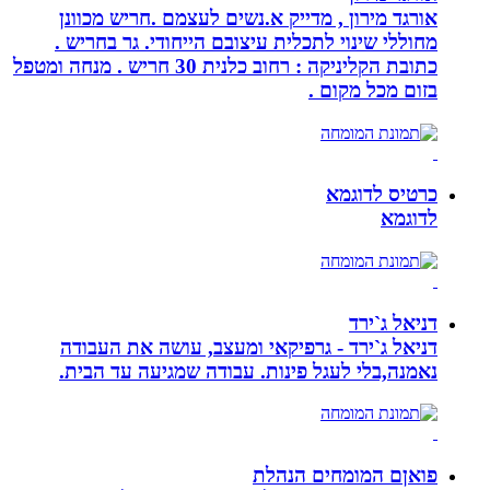
אורגד מירון , מדייק א.נשים לעצמם .חריש מכוונן
מחוללי שינוי לתכלית עיצובם הייחודי. גר בחריש .
כתובת הקליניקה : רחוב כלנית 30 חריש . מנחה ומטפל
בזום מכל מקום .
כרטיס לדוגמא
לדוגמא
דניאל ג`ירד
דניאל ג`ירד - גרפיקאי ומעצב, עושה את העבודה
נאמנה,בלי לעגל פינות. עבודה שמגיעה עד הבית.
פואןם המומחים הנהלת