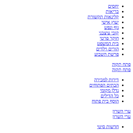
יחסים
בריאות
קלינאות תקשורת
יעוץ אישי
גוף ונפש
קובי עיצבני
חוקר פרטי
בית המשפט
הורים וילדים
פרשת השבוע
ח תקוה
ח תקוה
דירות למכירה
הבתים הפתוחים
נדלן מקומי
כל הדילים
הוסף בית פתוח
 השרון
 השרון
חדשות סיטי