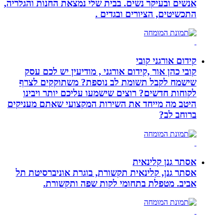
אנשים ובעיקר נשים. בבית שלי נמצאת החנות והגלריה,
התכשיטים, הציורים ובגדים .
קידום אורגני קובי
קובי כהן אור ,קידום אורגני , מודיעין יש לכם עסק
שישמח לקבל תשומת לב נוספת? משתוקקים לצרף
לקוחות חדשים? רוצים שישמעו עליכם יותר ויבינו
היטב מה מייחד את השירות המקצועי שאתם מעניקים
ברוחב לב?
אסתר גנן קלינאית
אסתר גנן, קלינאית תקשורת, בוגרת אוניברסיטת תל
אביב. מטפלת בתחומי לקות שפה ותקשורת.