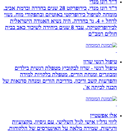
ד”ר רונן מנדי
ד”ר רונן מנדי, כירופרקט 28 שנים בחדרה וברמת אביב,
מומחה לטיפול כירופרקטי באוטיזם ובתפקודי מוח. נשוי
לרחל + 4, גר בחדרה. היה נשיא האגודה הישראלית
לכירופרקטיקה, עבד 8 שנים ביחידה לשיכוך כאב בבית
חולים רמב”ם
טיפול רגשי שרון
טיפול רגשי - שרון לבקוביץ מטפלת רגשית בילדים
ומבוגרים ומנחת הורים. מטפלת בלקויות למידה
והפרעות קשב וריכוז, מדריכת הורים ומנחה סדנאות של
הכנה לכיתה א`.
אלן אפשטיין
ליווי נדל״ן אישי לגיל השלישי, עם ניסיון, מקצועיות
ורגישות. שמירה מלאה על האינטרסים של הלקוחות,