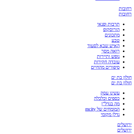
ובות
ובות
תרבות ופנאי
הורוסקופ
מתכונים
טבע
האיש שבא לסעוד
רואה מסך
נופש ותיירות
עובדה חקירות
סיפורים מהחיים
ון בת ים
ון בת ים
עשינו עסק
כספים וכלכלה
מה בנדל”ן
המומחים של mcity
נדלן מקומי
שלים
שלים