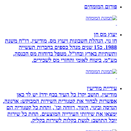
פורום המומחים
יעוץ מס חן
חן נוי, הנהלת חשבונות ויעוץ מס, מודיעין, רו”ח משנת
1988. כ15 שנים מנהל כספים בחברות תעשייה
ותשתיות בארץ ובחו”ל. מטפל בדוחות מס הכנסה,
מע”מ, ביטוח לאומי והחזרי מס לשכירים.
עיריית מודיעין
מודיעין. תושב יקר! כל העיר בכף ידך! יש לך כאן
אפשרות לבחור את קטגורית השירות המבוקש: ארנונה,
הנדסה ובינוי, חינוך, רווחה וכו`, ותחת כל קטגוריה הם
ימצאו את שירותי העירייה המוצעים. תחת כל שירות
יוכל התושב: לגשת בקלות לשירות בקליק.