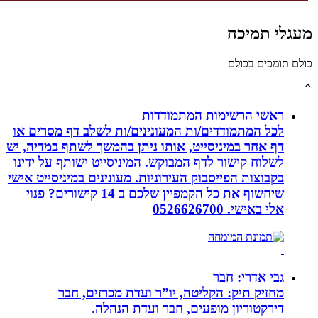
גלי תמיכה
לם תומכים בכולם
ראשי הרשימות המתמודדות
לכל המתמודדים/ות המעונינים/ות לשלב דף מסרים או
דף אחר במיניסייט, אותו ניתן בהמשך לשתף במדיה, יש
לשלוח קישור לדף המבוקש. המיניסייט ישותף על ידינו
בקבוצות הפייסבוק העירוניות. מעונינים במיניסייט אישי
שיחשוף את כל הקמפיין שלכם ב 14 קישורים? פנוי
אלי באישי. 0526626700
גבי אדרי: חבר
מחזיק תיק: הקליטה, יו”ר ועדת מכרזים, חבר
דירקטוריון מופעים, חבר ועדת הנהלה.