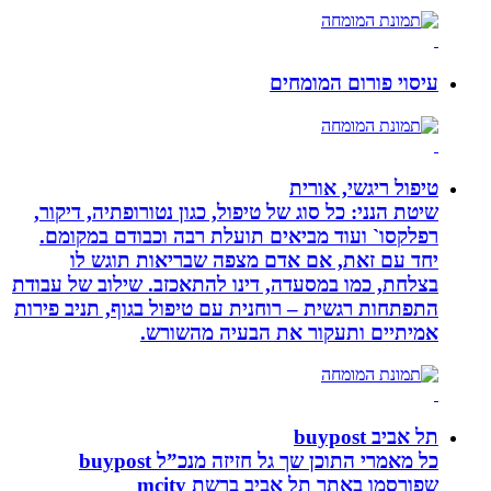
עיסוי פורום המומחים
טיפול ריגשי, אורית
שיטת הנני: כל סוג של טיפול, כגון נטורופתיה, דיקור,
רפלקסו` ועוד מביאים תועלת רבה וכבודם במקומם.
יחד עם זאת, אם אדם מצפה שבריאות תוגש לו
בצלחת, כמו במסעדה, דינו להתאכזב. שילוב של עבודת
התפתחות רגשית – רוחנית עם טיפול בגוף, תניב פירות
אמיתיים ותעקור את הבעיה מהשורש.
תל אביב buypost
כל מאמרי התוכן שך גל חזיזה מנכ”ל buypost
שפורסמו באתר תל אביב ברשת mcity