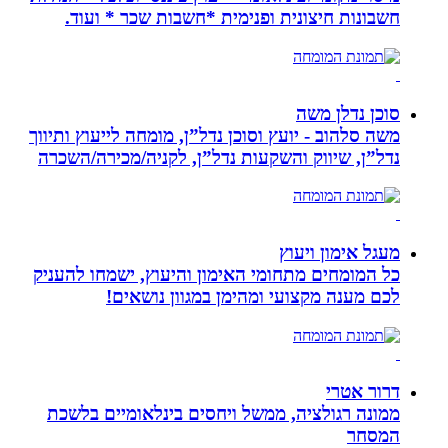
חשבונות חיצונית ופנימית *חשבות שכר * ועוד.
סוכן נדלן משה
משה סלהוב - יועץ וסוכן נדל”ן, מומחה לייעוץ ותיווך
נדל”ן, שיווק והשקעות נדל”ן, לקניה/מכירה/השכרה
מעגל אימון ויעוץ
כל המומחים מתחומי האימון והיעוץ, ישמחו להעניק
לכם מענה מקצועי ומהימן במגוון נושאים!
דרור אטרי
ממונה רגולציה, ממשל ויחסים בינלאומיים בלשכת
המסחר