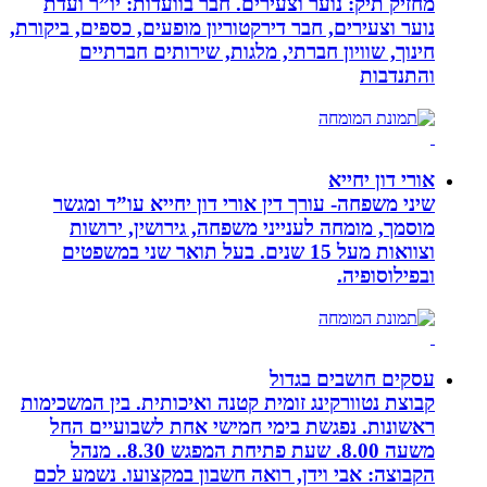
מחזיק תיק: נוער וצעירים. חבר בוועדות: יו”ר ועדת
נוער וצעירים, חבר דירקטוריון מופעים, כספים, ביקורת,
חינוך, שוויון חברתי, מלגות, שירותים חברתיים
והתנדבות
אורי דון יחייא
שיני משפחה- עורך דין אורי דון יחייא עו”ד ומגשר
מוסמך, מומחה לענייני משפחה, גירושין, ירושות
וצוואות מעל 15 שנים. בעל תואר שני במשפטים
ובפילוסופיה.
עסקים חושבים בגדול
קבוצת נטוורקינג זומית קטנה ואיכותית. בין המשכימות
ראשונות. נפגשת בימי חמישי אחת לשבועיים החל
משעה 8.00. שעת פתיחת המפגש 8.30.. מנהל
הקבוצה: אבי וידן, רואה חשבון במקצועו. נשמע לכם