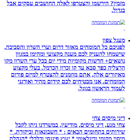
מזמין? הירשמו והצטרפו לאלה החושבים עסקים אבל
בגדול.
מעגל צפון
לפניכם כל המומחים מאזור דרום וערי השרון והסביבה,
שישמחו להעניק לכם מענה מקצועי ומהימן במגוון
נושאים+ חדשות מקומיות מידי יום בכל ערי השרון מקו
הרצליה כפר סבא עד קו זכרון הכרמל. בעלי מקצוע
מאיזורים אלה, אתם מוזמנים להצטרף למיזם פורום
המומחים. אנו מבטיחים לכם קידום מהיר ואורגני
לעמוד הראשון בגוגל.
דיני מיסים צחי
צחי מנע, דיני מיסים, מודיעין, במשרדנו ניתן לקבל
שירותים בתחומים הבאים : * חשבונאות וביקורת. *
מיסוי מקומי ובינלאומי * יעוץ פיננסי וכלכלי *הנהלת