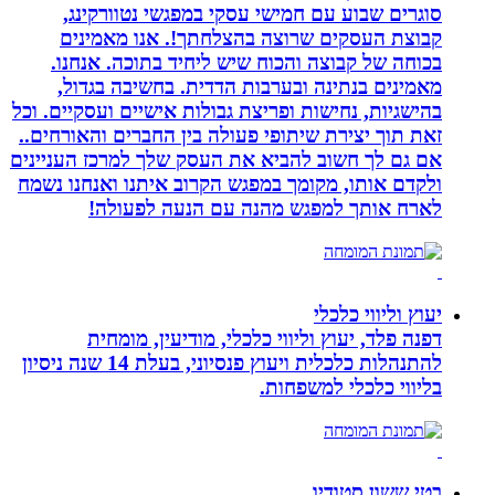
סוגרים שבוע עם חמישי עסקי במפגשי נטוורקינג,
קבוצת העסקים שרוצה בהצלחתך!. אנו מאמינים
בכוחה של קבוצה והכוח שיש ליחיד בתוכה. אנחנו.
מאמינים בנתינה ובערבות הדדית. בחשיבה בגדול,
בהישגיות, נחישות ופריצת גבולות אישיים ועסקיים. וכל
זאת תוך יצירת שיתופי פעולה בין החברים והאורחים..
אם גם לך חשוב להביא את העסק שלך למרכז העניינים
ולקדם אותו, מקומך במפגש הקרוב איתנו ואנחנו נשמח
לארח אותך למפגש מהנה עם הנעה לפעולה!
יעוץ וליווי כלכלי
דפנה פלד, יעוץ וליווי כלכלי, מודיעין, מומחית
להתנהלות כלכלית ויעוץ פנסיוני, בעלת 14 שנה ניסיון
בליווי כלכלי למשפחות.
בטי ששון סטודיו