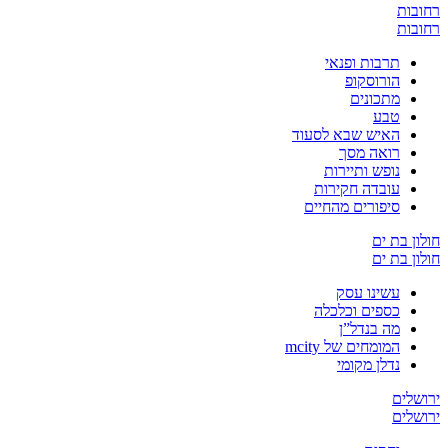
רחובות
רחובות
תרבות ופנאי
הורוסקופ
מתכונים
טבע
האיש שבא לסעוד
רואה מסך
נופש ותיירות
עובדה חקירות
סיפורים מהחיים
חולון בת ים
חולון בת ים
עשינו עסק
כספים וכלכלה
מה בנדל”ן
המומחים של mcity
נדלן מקומי
ירושלים
ירושלים