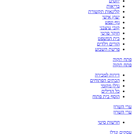
יחסים
בריאות
קלינאות תקשורת
יעוץ אישי
גוף ונפש
קובי עיצבני
חוקר פרטי
בית המשפט
הורים וילדים
פרשת השבוע
פתח תקוה
פתח תקוה
דירות למכירה
הבתים הפתוחים
נדלן מקומי
כל הדילים
הוסף בית פתוח
ערי השרון
ערי השרון
חדשות סיטי
עסקים ונדלן