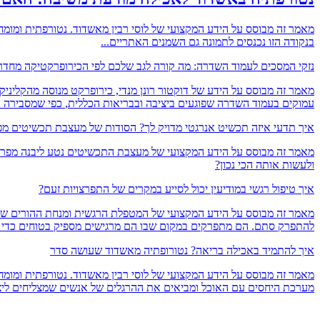
מאמר זה מבוסס על הידע המקצועי של לוסי רבין מאשדוד. נטורפתית ומומח
בנקודה הזו נכנסים לתמונה גם השמנים האתריים...
נזקי המסכים לעמוד השדרה: מה קורה לגב שלכם לפי הכירופרקטיקה מחדר
מאמר זה מבוסס על הידע של דוקטור רונן מנדי, כירופרקט מנוסה מהקלינ
עמוקים בעמוד השדרה שפוגעים ביציבה ובבריאות הכללית,
כפי שמסבירה ה
איך תדעי איזה תכשיט אנרגטי מדויק לך? הסודות של מעצבת תכשיטים מ
מאמר זה מבוסס על הידע המקצועי של מעצבת התכשיטים נטע ליבנה מפרדס ח
ולעשות אותה הכי נכון?
איך טיפול רגשי במודיעין יכול לסייע במקרים של התפרצויות זעם?
מאמר זה מבוסס על הידע המקצועי של המטפלת הרגשית ומנחת ההורים שרון
להתפרק סתם. הם מתפרקים במקום שבו הם מרגישים מספיק בטוחים כדי להורי
איך להתמיד באכילה בריאה? נטורופתיה מאשדוד שעושה סדר
מאמר זה מבוסס על הידע המקצועי של לוסי רבין מאשדוד. נטורפתית ומו
מערכת היחסים עם האוכל ומביאים את ההרגלים של אנשים שמצליחים ליצ