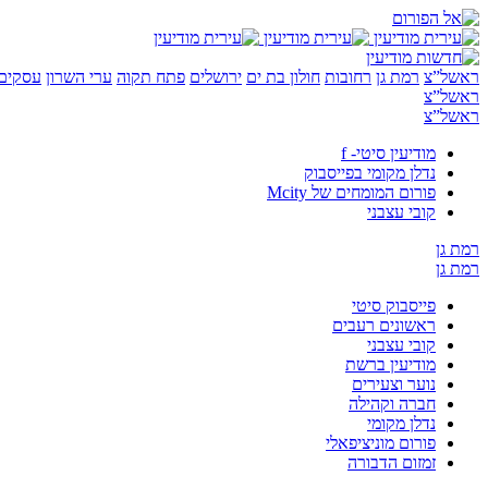
ראשל”צ
רמת גן
רחובות
חולון בת ים
ירושלים
פתח תקוה
ערי השרון
עסקים 
ראשל”צ
ראשל”צ
מודיעין סיטי- f
נדלן מקומי בפייסבוק
פורום המומחים של Mcity
קובי עצבני
רמת גן
רמת גן
פייסבוק סיטי
ראשונים רעבים
קובי עצבני
מודיעין ברשת
נוער וצעירים
חברה וקהילה
נדלן מקומי
פורום מוניציפאלי
זמזום הדבורה