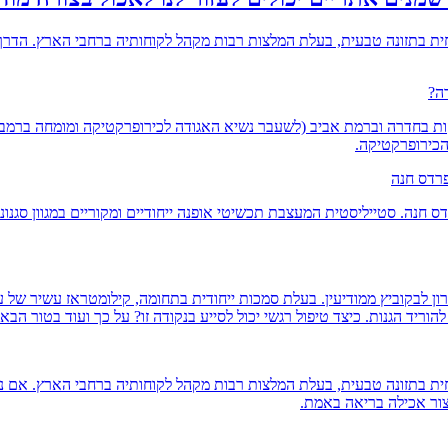
ית בתזונה טבעית, בעלת המלצות רבות מקהל לקוחותיה ברחבי הארץ. הדרך 
ה?
יקות בחדרה וברמת אביב (לשעבר נשיא האגודה לכירופרקטיקה ומומחה ברמב
כירופרקטיקה.
פרדס חנה
נה. סטייליסטית המעצבת תכשיטי אופנה ייחודיים ומקוריים במגוון סגנונו
 לבקוביץ ממודיעין. בעלת סמכות ייחודית בתחומה, קילומטראז עשיר של ע
ד הגנות. כיצד טיפול רגשי יכול לסייע בנקודה זו? על כך ועוד בטור הבא..
מחית בתזונה טבעית, בעלת המלצות רבות מקהל לקוחותיה ברחבי הארץ. אם
ור אכילה בריאה באמת.