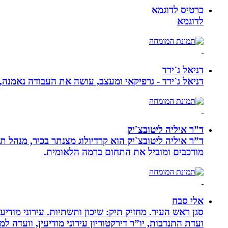
כרטיס לדוגמא
לדוגמא
דניאל ג`ירד
דניאל ג`ירד - גרפיקאי ומעצב, עושה את העבודה נאמנה,
ד”ר איליה ליטובצ`יק
מורכבים ומוביל את התחום ברמה הלאומית.
אלי סבח
סגן ראש העיר. מחזיק תיק: שיכון ותשתיות. עירוני מודי
ועדת התנדבות, יו”ר דירקטוריון עירוני מודיעין, וועדה 