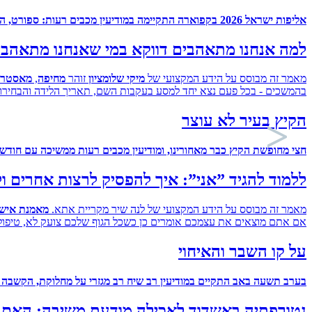
אליפות ישראל 2026 בקפוארה התקיימה במודיעין מכבים רעות: ספורט, הדדיות וחגיגות 25 שנה לקבוצה המקומית.
למה אנחנו מתאהבים דווקא במי שאנחנו מתאהבים 
מאמר זה מבוסס על הידע המקצועי של
מיקי שלומציון
זוהר
מחיפה
,
מאסטר ב
בהמשכים - בכל פעם נצא יחד למסע בעקבות השם, תאריך הלידה והבחירות
הקיץ בעיר לא עוצר
חצי מחופשת הקיץ כבר מאחורינו, ומודיעין מכבים רעות ממשיכה עם חודש 
ללמוד להגיד ”אני”: איך להפסיק לרצות אחרים ו
מאמר זה מבוסס על הידע המקצועי של לנה שיר מקריית אתא.
מאמנת אישית/קריירה מוסמכת,
אם אתם מוצאים את עצמכם אומרים כן כשכל הגוף שלכם צועק לא, טיפול 
על קו השבר והאיחוי
בערב תשעה באב התקיים במודיעין רב שיח רב מגזרי על מחלוקת, הקשבה
נטורפתיה באשדוד לאכילה מודעת משיבה: האם שמ